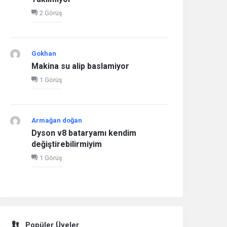
2 Görüş
Gokhan
Makina su alip baslamiyor
1 Görüş
Armağan doğan
Dyson v8 bataryamı kendim
değiştirebilirmiyim
1 Görüş
Popüler Üyeler