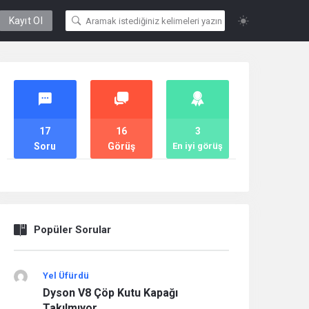
Kayıt Ol
İstatistik
17
16
3
Soru
Görüş
En iyi görüş
Popüler Sorular
Yel Üfürdü
Dyson V8 Çöp Kutu Kapağı
Takılmıyor