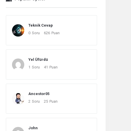
Teknik Cevap
0
Soru
626
Puan
Yel Üfürdü
1
Soru
41
Puan
Ancestor05
2
Soru
25
Puan
John