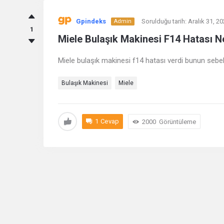
Gpindeks
Gpindeks
Sorulduğu tarih:
Aralık 31, 2
Admin
Soru
1
Miele Bulaşık Makinesi F14 Hatası N
Cevap
Miele bulaşık makinesi f14 hatası verdi bunun sebe
Latest
Bulaşık Makinesi
Miele
Sorular
1 Cevap
2000
Görüntüleme