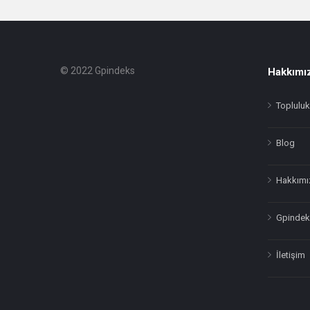
© 2022 Gpindeks
Hakkımı
Footer
Hakkında
Topluluk
Blog
Hakkımı
Gpindeks
İletişim