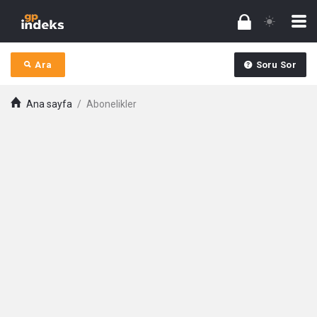
Ara
Soru Sor
Ana sayfa
/
Abonelikler