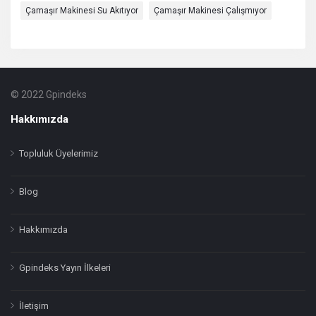
Çamaşır Makinesi Su Akıtıyor
Çamaşır Makinesi Çalışmıyor
© 2022 Gpindeks
Footer
Hakkında
Hakkımızda
Topluluk Üyelerimiz
Blog
Hakkımızda
Gpindeks Yayın İlkeleri
İletişim