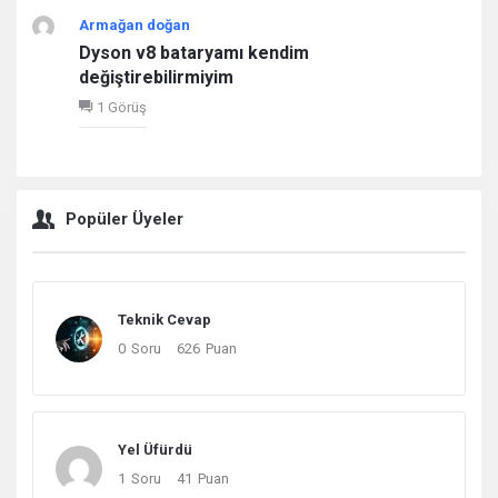
Armağan doğan
Dyson v8 bataryamı kendim
değiştirebilirmiyim
1 Görüş
Popüler Üyeler
Teknik Cevap
0
Soru
626
Puan
Yel Üfürdü
1
Soru
41
Puan