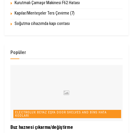
Kurutmalı Çamaşır Makinesi F62 Hatası
Kapılar/Menteşeler Ters Çevirme (7)
Soğutma cihazımda kapı contası
Popüler
ELECTROLUX BEYAZ EŞYA DOOR SHELVES AND BINS HATA
KODLARI
Buz haznesi çıkarma/değiştirme