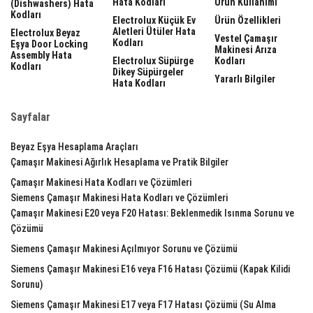
Hata Kodları
Ürün Kullanımı
(dishwashers) Hata
Kodları
Electrolux Küçük Ev
Ürün Özellikleri
Aletleri Ütüler Hata
Electrolux Beyaz
Vestel Çamaşır
Kodları
Eşya Door Locking
Makinesi Arıza
Assembly Hata
Electrolux Süpürge
Kodları
Kodları
Dikey Süpürgeler
Yararlı Bilgiler
Hata Kodları
Sayfalar
Beyaz Eşya Hesaplama Araçları
Çamaşır Makinesi Ağırlık Hesaplama ve Pratik Bilgiler
Çamaşır Makinesi Hata Kodları ve Çözümleri
Siemens Çamaşır Makinesi Hata Kodları ve Çözümleri
Çamaşır Makinesi E20 veya F20 Hatası: Beklenmedik Isınma Sorunu ve
Çözümü
Siemens Çamaşır Makinesi Açılmıyor Sorunu ve Çözümü
Siemens Çamaşır Makinesi E16 veya F16 Hatası Çözümü (Kapak Kilidi
Sorunu)
Siemens Çamaşır Makinesi E17 veya F17 Hatası Çözümü (Su Alma