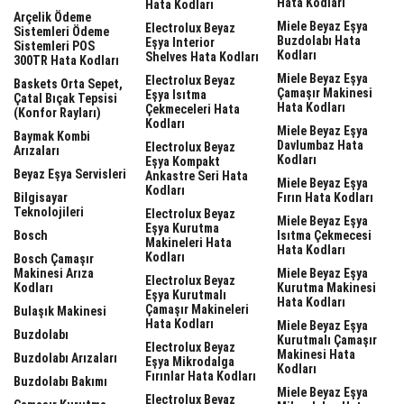
Hata Kodları
Hata Kodları
Arçelik Ödeme
Miele Beyaz Eşya
Electrolux Beyaz
Sistemleri Ödeme
Buzdolabı Hata
Eşya Interior
Sistemleri POS
Kodları
Shelves Hata Kodları
300TR Hata Kodları
Miele Beyaz Eşya
Electrolux Beyaz
Baskets Orta Sepet,
Çamaşır Makinesi
Eşya Isıtma
Çatal Bıçak Tepsisi
Hata Kodları
Çekmeceleri Hata
(Konfor Rayları)
Kodları
Miele Beyaz Eşya
Baymak Kombi
Davlumbaz Hata
Electrolux Beyaz
Arızaları
Kodları
Eşya Kompakt
Beyaz Eşya Servisleri
Ankastre Seri Hata
Miele Beyaz Eşya
Kodları
Bilgisayar
Fırın Hata Kodları
Teknolojileri
Electrolux Beyaz
Miele Beyaz Eşya
Eşya Kurutma
Bosch
Isıtma Çekmecesi
Makineleri Hata
Hata Kodları
Kodları
Bosch Çamaşır
Makinesi Arıza
Miele Beyaz Eşya
Electrolux Beyaz
Kodları
Kurutma Makinesi
Eşya Kurutmalı
Hata Kodları
Çamaşır Makineleri
Bulaşık Makinesi
Hata Kodları
Miele Beyaz Eşya
Buzdolabı
Kurutmalı Çamaşır
Electrolux Beyaz
Makinesi Hata
Buzdolabı Arızaları
Eşya Mikrodalga
Kodları
Fırınlar Hata Kodları
Buzdolabı Bakımı
Miele Beyaz Eşya
Electrolux Beyaz