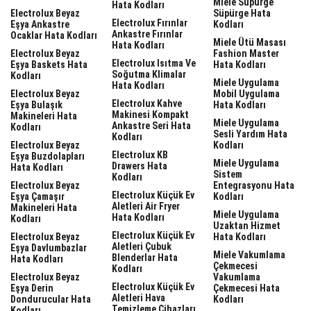
Miele Süpürge
Hata Kodları
Electrolux Beyaz
Süpürge Hata
Electrolux Fırınlar
Eşya Ankastre
Kodları
Ankastre Fırınlar
Ocaklar Hata Kodları
Miele Ütü Masası
Hata Kodları
Electrolux Beyaz
Fashion Master
Electrolux Isıtma Ve
Eşya Baskets Hata
Hata Kodları
Soğutma Klimalar
Kodları
Miele Uygulama
Hata Kodları
Electrolux Beyaz
Mobil Uygulama
Electrolux Kahve
Eşya Bulaşık
Hata Kodları
Makinesi Kompakt
Makineleri Hata
Miele Uygulama
Ankastre Seri Hata
Kodları
Sesli Yardım Hata
Kodları
Electrolux Beyaz
Kodları
Electrolux KB
Eşya Buzdolapları
Miele Uygulama
Drawers Hata
Hata Kodları
Sistem
Kodları
Electrolux Beyaz
Entegrasyonu Hata
Electrolux Küçük Ev
Eşya Çamaşır
Kodları
Aletleri Air Fryer
Makineleri Hata
Miele Uygulama
Hata Kodları
Kodları
Uzaktan Hizmet
Electrolux Küçük Ev
Electrolux Beyaz
Hata Kodları
Aletleri Çubuk
Eşya Davlumbazlar
Miele Vakumlama
Blenderlar Hata
Hata Kodları
Çekmecesi
Kodları
Electrolux Beyaz
Vakumlama
Electrolux Küçük Ev
Eşya Derin
Çekmecesi Hata
Aletleri Hava
Dondurucular Hata
Kodları
Temizleme Cihazları
Kodları