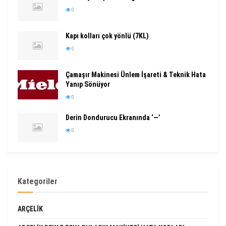
0
Kapı kolları çok yönlü (7KL)
0
Çamaşır Makinesi Ünlem İşareti & Teknik Hata
Yanıp Sönüyor
0
Derin Dondurucu Ekranında ‘—’
0
Kategoriler
ARÇELIK