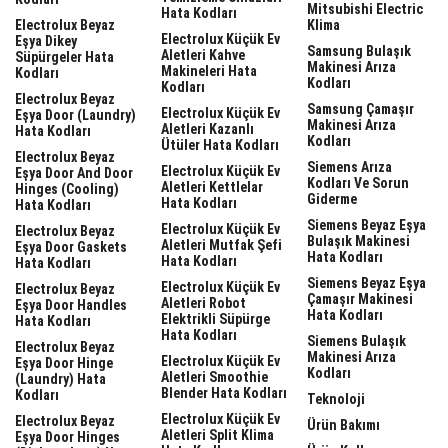
Mitsubishi Electric
Hata Kodları
Electrolux Beyaz
Klima
Electrolux Küçük Ev
Eşya Dikey
Samsung Bulaşık
Aletleri Kahve
Süpürgeler Hata
Makinesi Arıza
Makineleri Hata
Kodları
Kodları
Kodları
Electrolux Beyaz
Samsung Çamaşır
Electrolux Küçük Ev
Eşya Door (laundry)
Makinesi Arıza
Aletleri Kazanlı
Hata Kodları
Kodları
Ütüler Hata Kodları
Electrolux Beyaz
Siemens Arıza
Electrolux Küçük Ev
Eşya Door And Door
Kodları Ve Sorun
Aletleri Kettlelar
Hinges (cooling)
Giderme
Hata Kodları
Hata Kodları
Siemens Beyaz Eşya
Electrolux Küçük Ev
Electrolux Beyaz
Bulaşık Makinesi
Aletleri Mutfak Şefi
Eşya Door Gaskets
Hata Kodları
Hata Kodları
Hata Kodları
Siemens Beyaz Eşya
Electrolux Küçük Ev
Electrolux Beyaz
Çamaşır Makinesi
Aletleri Robot
Eşya Door Handles
Hata Kodları
Elektrikli Süpürge
Hata Kodları
Hata Kodları
Siemens Bulaşık
Electrolux Beyaz
Makinesi Arıza
Electrolux Küçük Ev
Eşya Door Hinge
Kodları
Aletleri Smoothie
(laundry) Hata
Blender Hata Kodları
Kodları
Teknoloji
Electrolux Küçük Ev
Electrolux Beyaz
Ürün Bakımı
Aletleri Split Klima
Eşya Door Hinges