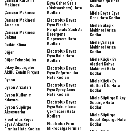
Çamaşır Kurutma
Mikrodalga Hata
Eşya Other Seals
Makinesi
Kodları
(dishwashers) Hata
Çamaşır Makinesi
Kodları
Miele Beyaz Eşya
Ocak Hata Kodları
Çamaşır Makinesi
Electrolux Beyaz
Arızaları
Eşya Plastic
Miele Bulaşık
Peripherals Such As
Makinesi Arıza
Çamaşır Makinesi
Detergent
Kodları
Bakımı
Dispensers Hata
Miele Çamaşır
Kodları
Daikin Klima
Makinesi Arıza
Electrolux Beyaz
Kodları
Diğer
Eşya Rails Hata
Miele Küçük Ev
Diğer Teknolojiler
Kodları
Aletleri Kahve
Dikey Süpürgeler
Electrolux Beyaz
Makinesi Hata
Akülü Zemin Fırçası
Eşya Soğutucular
Kodları
Hata Kodları
Dyson
Miele Küçük Ev
Electrolux Beyaz
Aletleri Ütü Hata
Dyson Arızaları
Eşya Spray Arms
Kodları
Hata Kodları
Dyson Kullanım
Miele Süpürge Dikey
Kılavuzu
Electrolux Beyaz
Süpürge Hata
Eşya Vakumlama
Dyson Süpürge
Kodları
Çekmecesi Hata
Aksesuarları
Miele Süpürge
Kodları
Electrolux Beyaz
Robot Süpürge Hata
Electrolux Fırın
Eşya Ankastre
Kodları
Mikrodalga Fırınlar
Fırınlar Hata Kodları