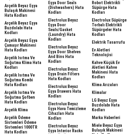
Eşya Door Seals
Robot Elektrikli
Arçelik Beyaz Eşya
(dishwashers) Hata
Süpürge Hata
Bulaşık Makinesi
Kodları
Kodları
Hata Kodları
Electrolux Beyaz
Electrolux Süpürge
Arçelik Beyaz Eşya
Eşya Door
Torbalı Elektrikli
Buzdolabı Hata
Seals/gasket
Süpürgeler Hata
Kodları
(laundry) Hata
Kodları
Kodları
Arçelik Beyaz Eşya
Elektrik Tasarrufu
Çamaşır Makinesi
Electrolux Beyaz
Hata Kodları
Ev Aletleri
Eşya Door Shelves
Teknolojisi
And Bins Hata
Arçelik Isıtma Ve
Kodları
Soğutma Klima Hata
Kahve Küçük Ev
Kodları
Aletleri Kahve
Electrolux Beyaz
Makinesi Hata
Eşya Drain Filters
Arçelik Isıtma Ve
Kodları
Hata Kodları
Soğutma Kombi
Hata Kodları
Klima Arızaları
Electrolux Beyaz
Eşya Drawers Hata
Arçelik Isıtma Ve
Klimalar
Kodları
Soğutma Şofben
LG Beyaz Eşya
Hata Kodları
Electrolux Beyaz
Buzdolabı Hata
Eşya Hava Temizleme
Arçelik Klima
Kodları
Cihazları Hata
Arçelik Ödeme
Marka Haberleri
Kodları
Sistemleri Ödeme
Miele Beyaz Eşya
Electrolux Beyaz
Sistemleri 1000TR
Bulaşık Makinesi
Eşya Interior Racks
Hata Kodları