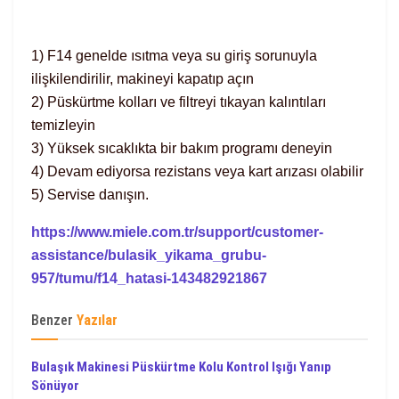
1) F14 genelde ısıtma veya su giriş sorunuyla
ilişkilendirilir, makineyi kapatıp açın
2) Püskürtme kolları ve filtreyi tıkayan kalıntıları
temizleyin
3) Yüksek sıcaklıkta bir bakım programı deneyin
4) Devam ediyorsa rezistans veya kart arızası olabilir
5) Servise danışın.
https://www.miele.com.tr/support/customer-
assistance/bulasik_yikama_grubu-
957/tumu/f14_hatasi-143482921867
Benzer
Yazılar
Bulaşık Makinesi Püskürtme Kolu Kontrol Işığı Yanıp
Sönüyor