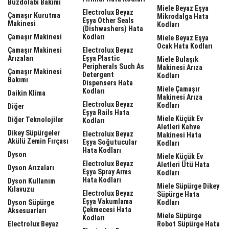
Buzdolabı Bakımı
Miele Beyaz Eşya
Electrolux Beyaz
Çamaşır Kurutma
Mikrodalga Hata
Eşya Other Seals
Makinesi
Kodları
(dishwashers) Hata
Çamaşır Makinesi
Kodları
Miele Beyaz Eşya
Ocak Hata Kodları
Çamaşır Makinesi
Electrolux Beyaz
Arızaları
Eşya Plastic
Miele Bulaşık
Peripherals Such As
Makinesi Arıza
Çamaşır Makinesi
Detergent
Kodları
Bakımı
Dispensers Hata
Miele Çamaşır
Kodları
Daikin Klima
Makinesi Arıza
Electrolux Beyaz
Kodları
Diğer
Eşya Rails Hata
Miele Küçük Ev
Diğer Teknolojiler
Kodları
Aletleri Kahve
Dikey Süpürgeler
Electrolux Beyaz
Makinesi Hata
Akülü Zemin Fırçası
Eşya Soğutucular
Kodları
Hata Kodları
Dyson
Miele Küçük Ev
Electrolux Beyaz
Aletleri Ütü Hata
Dyson Arızaları
Eşya Spray Arms
Kodları
Hata Kodları
Dyson Kullanım
Miele Süpürge Dikey
Kılavuzu
Electrolux Beyaz
Süpürge Hata
Eşya Vakumlama
Dyson Süpürge
Kodları
Çekmecesi Hata
Aksesuarları
Miele Süpürge
Kodları
Electrolux Beyaz
Robot Süpürge Hata