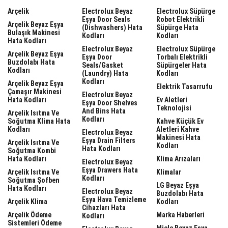
Arçelik
Electrolux Beyaz
Electrolux Süpürge
Eşya Door Seals
Robot Elektrikli
Arçelik Beyaz Eşya
(dishwashers) Hata
Süpürge Hata
Bulaşık Makinesi
Kodları
Kodları
Hata Kodları
Electrolux Beyaz
Electrolux Süpürge
Arçelik Beyaz Eşya
Eşya Door
Torbalı Elektrikli
Buzdolabı Hata
Seals/gasket
Süpürgeler Hata
Kodları
(laundry) Hata
Kodları
Kodları
Arçelik Beyaz Eşya
Elektrik Tasarrufu
Çamaşır Makinesi
Electrolux Beyaz
Hata Kodları
Ev Aletleri
Eşya Door Shelves
Teknolojisi
And Bins Hata
Arçelik Isıtma Ve
Kodları
Soğutma Klima Hata
Kahve Küçük Ev
Kodları
Aletleri Kahve
Electrolux Beyaz
Makinesi Hata
Eşya Drain Filters
Arçelik Isıtma Ve
Kodları
Hata Kodları
Soğutma Kombi
Hata Kodları
Klima Arızaları
Electrolux Beyaz
Eşya Drawers Hata
Arçelik Isıtma Ve
Klimalar
Kodları
Soğutma Şofben
LG Beyaz Eşya
Hata Kodları
Electrolux Beyaz
Buzdolabı Hata
Eşya Hava Temizleme
Arçelik Klima
Kodları
Cihazları Hata
Arçelik Ödeme
Marka Haberleri
Kodları
Sistemleri Ödeme
Miele Beyaz Eşya