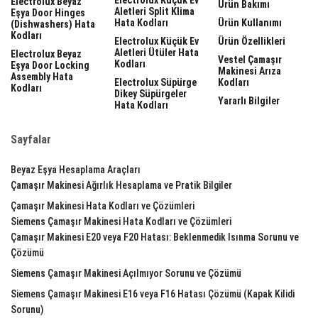
Electrolux Beyaz
Ürün Bakımı
Aletleri Split Klima
Eşya Door Hinges
Hata Kodları
Ürün Kullanımı
(dishwashers) Hata
Kodları
Electrolux Küçük Ev
Ürün Özellikleri
Aletleri Ütüler Hata
Electrolux Beyaz
Vestel Çamaşır
Kodları
Eşya Door Locking
Makinesi Arıza
Assembly Hata
Electrolux Süpürge
Kodları
Kodları
Dikey Süpürgeler
Yararlı Bilgiler
Hata Kodları
Sayfalar
Beyaz Eşya Hesaplama Araçları
Çamaşır Makinesi Ağırlık Hesaplama ve Pratik Bilgiler
Çamaşır Makinesi Hata Kodları ve Çözümleri
Siemens Çamaşır Makinesi Hata Kodları ve Çözümleri
Çamaşır Makinesi E20 veya F20 Hatası: Beklenmedik Isınma Sorunu ve
Çözümü
Siemens Çamaşır Makinesi Açılmıyor Sorunu ve Çözümü
Siemens Çamaşır Makinesi E16 veya F16 Hatası Çözümü (Kapak Kilidi
Sorunu)