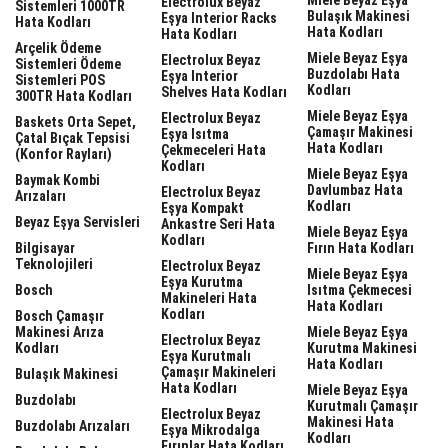
Electrolux Beyaz
Sistemleri 1000TR
Bulaşık Makinesi
Eşya Interior Racks
Hata Kodları
Hata Kodları
Hata Kodları
Arçelik Ödeme
Miele Beyaz Eşya
Electrolux Beyaz
Sistemleri Ödeme
Buzdolabı Hata
Eşya Interior
Sistemleri POS
Kodları
Shelves Hata Kodları
300TR Hata Kodları
Miele Beyaz Eşya
Electrolux Beyaz
Baskets Orta Sepet,
Çamaşır Makinesi
Eşya Isıtma
Çatal Bıçak Tepsisi
Hata Kodları
Çekmeceleri Hata
(Konfor Rayları)
Kodları
Miele Beyaz Eşya
Baymak Kombi
Davlumbaz Hata
Electrolux Beyaz
Arızaları
Kodları
Eşya Kompakt
Beyaz Eşya Servisleri
Ankastre Seri Hata
Miele Beyaz Eşya
Kodları
Bilgisayar
Fırın Hata Kodları
Teknolojileri
Electrolux Beyaz
Miele Beyaz Eşya
Eşya Kurutma
Bosch
Isıtma Çekmecesi
Makineleri Hata
Hata Kodları
Kodları
Bosch Çamaşır
Makinesi Arıza
Miele Beyaz Eşya
Electrolux Beyaz
Kodları
Kurutma Makinesi
Eşya Kurutmalı
Hata Kodları
Çamaşır Makineleri
Bulaşık Makinesi
Hata Kodları
Miele Beyaz Eşya
Buzdolabı
Kurutmalı Çamaşır
Electrolux Beyaz
Makinesi Hata
Buzdolabı Arızaları
Eşya Mikrodalga
Kodları
Fırınlar Hata Kodları