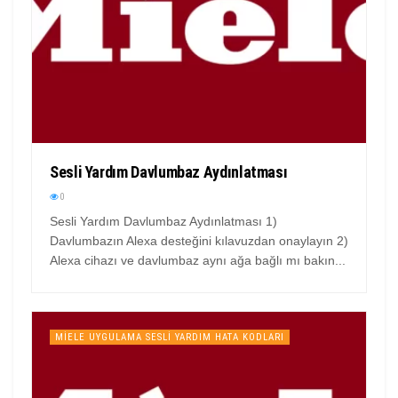
Sesli Yardım Davlumbaz Aydınlatması
0
Sesli Yardım Davlumbaz Aydınlatması 1)
Davlumbazın Alexa desteğini kılavuzdan onaylayın 2)
Alexa cihazı ve davlumbaz aynı ağa bağlı mı bakın...
MIELE UYGULAMA SESLI YARDIM HATA KODLARI