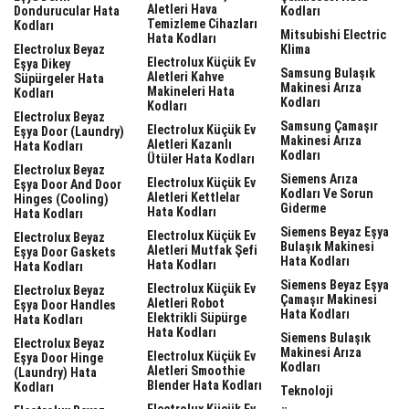
Aletleri Hava
Dondurucular Hata
Kodları
Temizleme Cihazları
Kodları
Mitsubishi Electric
Hata Kodları
Electrolux Beyaz
Klima
Electrolux Küçük Ev
Eşya Dikey
Samsung Bulaşık
Aletleri Kahve
Süpürgeler Hata
Makinesi Arıza
Makineleri Hata
Kodları
Kodları
Kodları
Electrolux Beyaz
Samsung Çamaşır
Electrolux Küçük Ev
Eşya Door (laundry)
Makinesi Arıza
Aletleri Kazanlı
Hata Kodları
Kodları
Ütüler Hata Kodları
Electrolux Beyaz
Siemens Arıza
Electrolux Küçük Ev
Eşya Door And Door
Kodları Ve Sorun
Aletleri Kettlelar
Hinges (cooling)
Giderme
Hata Kodları
Hata Kodları
Siemens Beyaz Eşya
Electrolux Küçük Ev
Electrolux Beyaz
Bulaşık Makinesi
Aletleri Mutfak Şefi
Eşya Door Gaskets
Hata Kodları
Hata Kodları
Hata Kodları
Siemens Beyaz Eşya
Electrolux Küçük Ev
Electrolux Beyaz
Çamaşır Makinesi
Aletleri Robot
Eşya Door Handles
Hata Kodları
Elektrikli Süpürge
Hata Kodları
Hata Kodları
Siemens Bulaşık
Electrolux Beyaz
Makinesi Arıza
Electrolux Küçük Ev
Eşya Door Hinge
Kodları
Aletleri Smoothie
(laundry) Hata
Blender Hata Kodları
Kodları
Teknoloji
Electrolux Küçük Ev