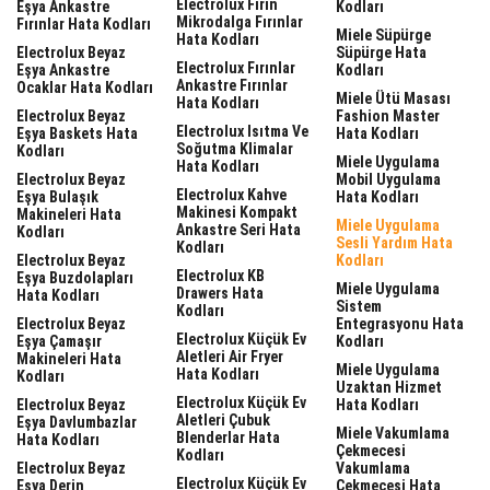
Electrolux Fırın
Eşya Ankastre
Kodları
Mikrodalga Fırınlar
Fırınlar Hata Kodları
Miele Süpürge
Hata Kodları
Electrolux Beyaz
Süpürge Hata
Electrolux Fırınlar
Eşya Ankastre
Kodları
Ankastre Fırınlar
Ocaklar Hata Kodları
Miele Ütü Masası
Hata Kodları
Electrolux Beyaz
Fashion Master
Electrolux Isıtma Ve
Eşya Baskets Hata
Hata Kodları
Soğutma Klimalar
Kodları
Miele Uygulama
Hata Kodları
Electrolux Beyaz
Mobil Uygulama
Electrolux Kahve
Eşya Bulaşık
Hata Kodları
Makinesi Kompakt
Makineleri Hata
Miele Uygulama
Ankastre Seri Hata
Kodları
Sesli Yardım Hata
Kodları
Electrolux Beyaz
Kodları
Electrolux KB
Eşya Buzdolapları
Miele Uygulama
Drawers Hata
Hata Kodları
Sistem
Kodları
Electrolux Beyaz
Entegrasyonu Hata
Electrolux Küçük Ev
Eşya Çamaşır
Kodları
Aletleri Air Fryer
Makineleri Hata
Miele Uygulama
Hata Kodları
Kodları
Uzaktan Hizmet
Electrolux Küçük Ev
Electrolux Beyaz
Hata Kodları
Aletleri Çubuk
Eşya Davlumbazlar
Miele Vakumlama
Blenderlar Hata
Hata Kodları
Çekmecesi
Kodları
Electrolux Beyaz
Vakumlama
Electrolux Küçük Ev
Eşya Derin
Çekmecesi Hata