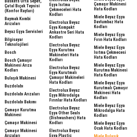
Baskets Orta Sepet,
Çamaşır Makinesi
Eşya Isıtma
Çatal Bıçak Tepsisi
Hata Kodları
Çekmeceleri Hata
(Konfor Rayları)
Kodları
Miele Beyaz Eşya
Baymak Kombi
Davlumbaz Hata
Electrolux Beyaz
Arızaları
Kodları
Eşya Kompakt
Beyaz Eşya Servisleri
Ankastre Seri Hata
Miele Beyaz Eşya
Kodları
Bilgisayar
Fırın Hata Kodları
Teknolojileri
Electrolux Beyaz
Miele Beyaz Eşya
Eşya Kurutma
Bosch
Isıtma Çekmecesi
Makineleri Hata
Hata Kodları
Kodları
Bosch Çamaşır
Makinesi Arıza
Miele Beyaz Eşya
Electrolux Beyaz
Kodları
Kurutma Makinesi
Eşya Kurutmalı
Hata Kodları
Çamaşır Makineleri
Bulaşık Makinesi
Hata Kodları
Miele Beyaz Eşya
Buzdolabı
Kurutmalı Çamaşır
Electrolux Beyaz
Makinesi Hata
Buzdolabı Arızaları
Eşya Mikrodalga
Kodları
Fırınlar Hata Kodları
Buzdolabı Bakımı
Miele Beyaz Eşya
Electrolux Beyaz
Çamaşır Kurutma
Mikrodalga Hata
Eşya Other Seals
Makinesi
Kodları
(dishwashers) Hata
Çamaşır Makinesi
Kodları
Miele Beyaz Eşya
Ocak Hata Kodları
Çamaşır Makinesi
Electrolux Beyaz
Arızaları
Eşya Plastic
Miele Bulaşık