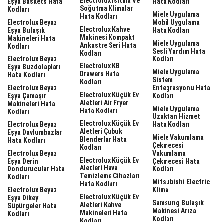
Electrolux Isıtma Ve
Eşya Baskets Hata
Hata Kodları
Soğutma Klimalar
Kodları
Miele Uygulama
Hata Kodları
Electrolux Beyaz
Mobil Uygulama
Electrolux Kahve
Eşya Bulaşık
Hata Kodları
Makinesi Kompakt
Makineleri Hata
Miele Uygulama
Ankastre Seri Hata
Kodları
Sesli Yardım Hata
Kodları
Electrolux Beyaz
Kodları
Electrolux KB
Eşya Buzdolapları
Miele Uygulama
Drawers Hata
Hata Kodları
Sistem
Kodları
Electrolux Beyaz
Entegrasyonu Hata
Electrolux Küçük Ev
Eşya Çamaşır
Kodları
Aletleri Air Fryer
Makineleri Hata
Miele Uygulama
Hata Kodları
Kodları
Uzaktan Hizmet
Electrolux Küçük Ev
Electrolux Beyaz
Hata Kodları
Aletleri Çubuk
Eşya Davlumbazlar
Miele Vakumlama
Blenderlar Hata
Hata Kodları
Çekmecesi
Kodları
Electrolux Beyaz
Vakumlama
Electrolux Küçük Ev
Eşya Derin
Çekmecesi Hata
Aletleri Hava
Dondurucular Hata
Kodları
Temizleme Cihazları
Kodları
Mitsubishi Electric
Hata Kodları
Electrolux Beyaz
Klima
Electrolux Küçük Ev
Eşya Dikey
Samsung Bulaşık
Aletleri Kahve
Süpürgeler Hata
Makinesi Arıza
Makineleri Hata
Kodları
Kodları
Kodları