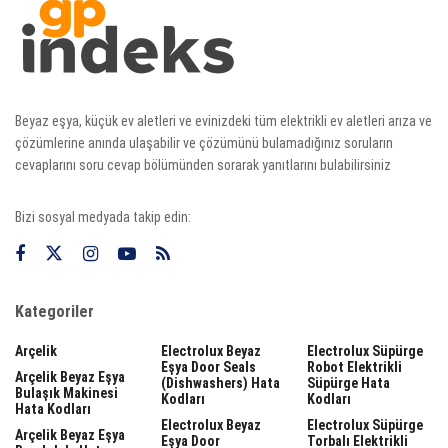
Beyaz eşya, küçük ev aletleri ve evinizdeki tüm elektrikli ev aletleri arıza ve
çözümlerine anında ulaşabilir ve çözümünü bulamadığınız soruların
cevaplarını soru cevap bölümünden sorarak yanıtlarını bulabilirsiniz
Bizi sosyal medyada takip edin:
Kategoriler
Arçelik
Electrolux Beyaz
Electrolux Süpürge
Eşya Door Seals
Robot Elektrikli
Arçelik Beyaz Eşya
(dishwashers) Hata
Süpürge Hata
Bulaşık Makinesi
Kodları
Kodları
Hata Kodları
Electrolux Beyaz
Electrolux Süpürge
Arçelik Beyaz Eşya
Eşya Door
Torbalı Elektrikli