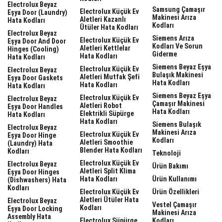
Electrolux Beyaz
Samsung Çamaşır
Electrolux Küçük Ev
Eşya Door (laundry)
Makinesi Arıza
Aletleri Kazanlı
Hata Kodları
Kodları
Ütüler Hata Kodları
Electrolux Beyaz
Siemens Arıza
Electrolux Küçük Ev
Eşya Door And Door
Kodları Ve Sorun
Aletleri Kettlelar
Hinges (cooling)
Giderme
Hata Kodları
Hata Kodları
Siemens Beyaz Eşya
Electrolux Küçük Ev
Electrolux Beyaz
Bulaşık Makinesi
Aletleri Mutfak Şefi
Eşya Door Gaskets
Hata Kodları
Hata Kodları
Hata Kodları
Siemens Beyaz Eşya
Electrolux Küçük Ev
Electrolux Beyaz
Çamaşır Makinesi
Aletleri Robot
Eşya Door Handles
Hata Kodları
Elektrikli Süpürge
Hata Kodları
Hata Kodları
Siemens Bulaşık
Electrolux Beyaz
Makinesi Arıza
Electrolux Küçük Ev
Eşya Door Hinge
Kodları
Aletleri Smoothie
(laundry) Hata
Blender Hata Kodları
Kodları
Teknoloji
Electrolux Küçük Ev
Electrolux Beyaz
Ürün Bakımı
Aletleri Split Klima
Eşya Door Hinges
Hata Kodları
Ürün Kullanımı
(dishwashers) Hata
Kodları
Electrolux Küçük Ev
Ürün Özellikleri
Aletleri Ütüler Hata
Electrolux Beyaz
Vestel Çamaşır
Kodları
Eşya Door Locking
Makinesi Arıza
Assembly Hata
Electrolux Süpürge
Kodları