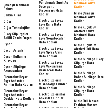
Peripherals Such As
Makinesi Arıza
Çamaşır Makinesi
Detergent
Kodları
Bakımı
Dispensers Hata
Miele Çamaşır
Kodları
Daikin Klima
Makinesi Arıza
Electrolux Beyaz
Kodları
Diğer
Eşya Rails Hata
Miele Küçük Ev
Diğer Teknolojiler
Kodları
Aletleri Kahve
Dikey Süpürgeler
Electrolux Beyaz
Makinesi Hata
Akülü Zemin Fırçası
Eşya Soğutucular
Kodları
Hata Kodları
Dyson
Miele Küçük Ev
Electrolux Beyaz
Aletleri Ütü Hata
Dyson Arızaları
Eşya Spray Arms
Kodları
Hata Kodları
Dyson Kullanım
Miele Süpürge Dikey
Kılavuzu
Electrolux Beyaz
Süpürge Hata
Eşya Vakumlama
Dyson Süpürge
Kodları
Çekmecesi Hata
Aksesuarları
Miele Süpürge
Kodları
Electrolux Beyaz
Robot Süpürge Hata
Electrolux Fırın
Eşya Ankastre
Kodları
Mikrodalga Fırınlar
Fırınlar Hata Kodları
Miele Süpürge
Hata Kodları
Electrolux Beyaz
Süpürge Hata
Electrolux Fırınlar
Eşya Ankastre
Kodları
Ankastre Fırınlar
Ocaklar Hata Kodları
Miele Ütü Masası
Hata Kodları
Electrolux Beyaz
Fashion Master