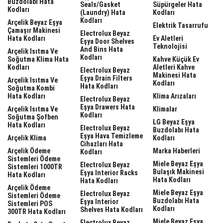
Buzdolabı Hata
Seals/gasket
Süpürgeler Hata
Kodları
(laundry) Hata
Kodları
Kodları
Arçelik Beyaz Eşya
Elektrik Tasarrufu
Çamaşır Makinesi
Electrolux Beyaz
Hata Kodları
Ev Aletleri
Eşya Door Shelves
Teknolojisi
And Bins Hata
Arçelik Isıtma Ve
Kodları
Soğutma Klima Hata
Kahve Küçük Ev
Kodları
Aletleri Kahve
Electrolux Beyaz
Makinesi Hata
Eşya Drain Filters
Arçelik Isıtma Ve
Kodları
Hata Kodları
Soğutma Kombi
Hata Kodları
Klima Arızaları
Electrolux Beyaz
Eşya Drawers Hata
Arçelik Isıtma Ve
Klimalar
Kodları
Soğutma Şofben
LG Beyaz Eşya
Hata Kodları
Electrolux Beyaz
Buzdolabı Hata
Eşya Hava Temizleme
Arçelik Klima
Kodları
Cihazları Hata
Arçelik Ödeme
Marka Haberleri
Kodları
Sistemleri Ödeme
Miele Beyaz Eşya
Electrolux Beyaz
Sistemleri 1000TR
Bulaşık Makinesi
Eşya Interior Racks
Hata Kodları
Hata Kodları
Hata Kodları
Arçelik Ödeme
Miele Beyaz Eşya
Electrolux Beyaz
Sistemleri Ödeme
Buzdolabı Hata
Eşya Interior
Sistemleri POS
Kodları
Shelves Hata Kodları
300TR Hata Kodları
Miele Beyaz Eşya
Electrolux Beyaz