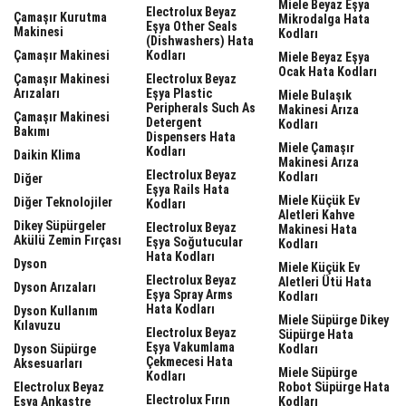
Miele Beyaz Eşya
Electrolux Beyaz
Çamaşır Kurutma
Mikrodalga Hata
Eşya Other Seals
Makinesi
Kodları
(dishwashers) Hata
Çamaşır Makinesi
Kodları
Miele Beyaz Eşya
Ocak Hata Kodları
Çamaşır Makinesi
Electrolux Beyaz
Arızaları
Eşya Plastic
Miele Bulaşık
Peripherals Such As
Makinesi Arıza
Çamaşır Makinesi
Detergent
Kodları
Bakımı
Dispensers Hata
Miele Çamaşır
Kodları
Daikin Klima
Makinesi Arıza
Electrolux Beyaz
Kodları
Diğer
Eşya Rails Hata
Miele Küçük Ev
Diğer Teknolojiler
Kodları
Aletleri Kahve
Dikey Süpürgeler
Electrolux Beyaz
Makinesi Hata
Akülü Zemin Fırçası
Eşya Soğutucular
Kodları
Hata Kodları
Dyson
Miele Küçük Ev
Electrolux Beyaz
Aletleri Ütü Hata
Dyson Arızaları
Eşya Spray Arms
Kodları
Hata Kodları
Dyson Kullanım
Miele Süpürge Dikey
Kılavuzu
Electrolux Beyaz
Süpürge Hata
Eşya Vakumlama
Dyson Süpürge
Kodları
Çekmecesi Hata
Aksesuarları
Miele Süpürge
Kodları
Electrolux Beyaz
Robot Süpürge Hata
Electrolux Fırın
Eşya Ankastre
Kodları