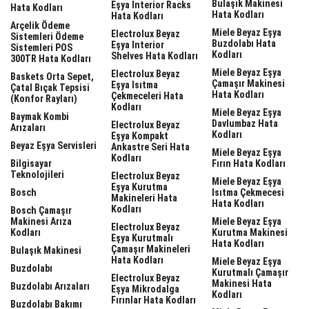
Bulaşık Makinesi
Eşya Interior Racks
Hata Kodları
Hata Kodları
Hata Kodları
Arçelik Ödeme
Miele Beyaz Eşya
Electrolux Beyaz
Sistemleri Ödeme
Buzdolabı Hata
Eşya Interior
Sistemleri POS
Kodları
Shelves Hata Kodları
300TR Hata Kodları
Miele Beyaz Eşya
Electrolux Beyaz
Baskets Orta Sepet,
Çamaşır Makinesi
Eşya Isıtma
Çatal Bıçak Tepsisi
Hata Kodları
Çekmeceleri Hata
(Konfor Rayları)
Kodları
Miele Beyaz Eşya
Baymak Kombi
Davlumbaz Hata
Electrolux Beyaz
Arızaları
Kodları
Eşya Kompakt
Beyaz Eşya Servisleri
Ankastre Seri Hata
Miele Beyaz Eşya
Kodları
Bilgisayar
Fırın Hata Kodları
Teknolojileri
Electrolux Beyaz
Miele Beyaz Eşya
Eşya Kurutma
Bosch
Isıtma Çekmecesi
Makineleri Hata
Hata Kodları
Kodları
Bosch Çamaşır
Makinesi Arıza
Miele Beyaz Eşya
Electrolux Beyaz
Kodları
Kurutma Makinesi
Eşya Kurutmalı
Hata Kodları
Çamaşır Makineleri
Bulaşık Makinesi
Hata Kodları
Miele Beyaz Eşya
Buzdolabı
Kurutmalı Çamaşır
Electrolux Beyaz
Makinesi Hata
Buzdolabı Arızaları
Eşya Mikrodalga
Kodları
Fırınlar Hata Kodları
Buzdolabı Bakımı