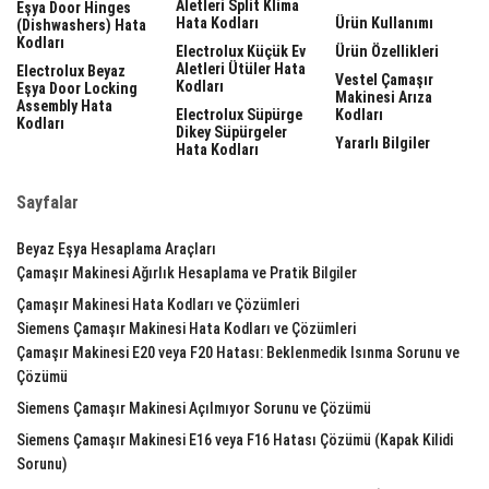
Aletleri Split Klima
Eşya Door Hinges
Hata Kodları
Ürün Kullanımı
(dishwashers) Hata
Kodları
Electrolux Küçük Ev
Ürün Özellikleri
Aletleri Ütüler Hata
Electrolux Beyaz
Vestel Çamaşır
Kodları
Eşya Door Locking
Makinesi Arıza
Assembly Hata
Electrolux Süpürge
Kodları
Kodları
Dikey Süpürgeler
Yararlı Bilgiler
Hata Kodları
Sayfalar
Beyaz Eşya Hesaplama Araçları
Çamaşır Makinesi Ağırlık Hesaplama ve Pratik Bilgiler
Çamaşır Makinesi Hata Kodları ve Çözümleri
Siemens Çamaşır Makinesi Hata Kodları ve Çözümleri
Çamaşır Makinesi E20 veya F20 Hatası: Beklenmedik Isınma Sorunu ve
Çözümü
Siemens Çamaşır Makinesi Açılmıyor Sorunu ve Çözümü
Siemens Çamaşır Makinesi E16 veya F16 Hatası Çözümü (Kapak Kilidi
Sorunu)