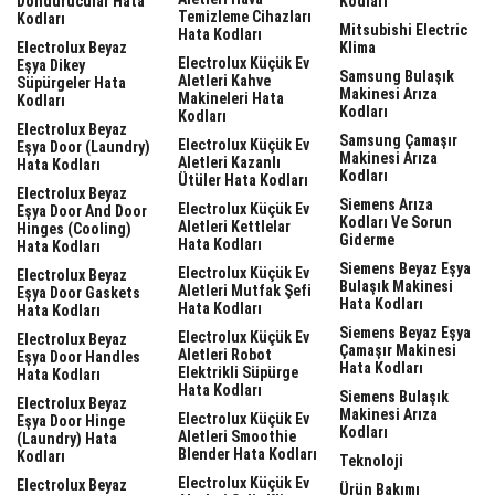
Dondurucular Hata
Kodları
Temizleme Cihazları
Kodları
Mitsubishi Electric
Hata Kodları
Electrolux Beyaz
Klima
Electrolux Küçük Ev
Eşya Dikey
Samsung Bulaşık
Aletleri Kahve
Süpürgeler Hata
Makinesi Arıza
Makineleri Hata
Kodları
Kodları
Kodları
Electrolux Beyaz
Samsung Çamaşır
Electrolux Küçük Ev
Eşya Door (laundry)
Makinesi Arıza
Aletleri Kazanlı
Hata Kodları
Kodları
Ütüler Hata Kodları
Electrolux Beyaz
Siemens Arıza
Electrolux Küçük Ev
Eşya Door And Door
Kodları Ve Sorun
Aletleri Kettlelar
Hinges (cooling)
Giderme
Hata Kodları
Hata Kodları
Siemens Beyaz Eşya
Electrolux Küçük Ev
Electrolux Beyaz
Bulaşık Makinesi
Aletleri Mutfak Şefi
Eşya Door Gaskets
Hata Kodları
Hata Kodları
Hata Kodları
Siemens Beyaz Eşya
Electrolux Küçük Ev
Electrolux Beyaz
Çamaşır Makinesi
Aletleri Robot
Eşya Door Handles
Hata Kodları
Elektrikli Süpürge
Hata Kodları
Hata Kodları
Siemens Bulaşık
Electrolux Beyaz
Makinesi Arıza
Electrolux Küçük Ev
Eşya Door Hinge
Kodları
Aletleri Smoothie
(laundry) Hata
Blender Hata Kodları
Kodları
Teknoloji
Electrolux Küçük Ev
Electrolux Beyaz
Ürün Bakımı