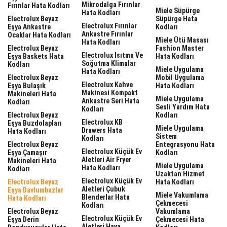
Mikrodalga Fırınlar
Fırınlar Hata Kodları
Miele Süpürge
Hata Kodları
Electrolux Beyaz
Süpürge Hata
Electrolux Fırınlar
Eşya Ankastre
Kodları
Ankastre Fırınlar
Ocaklar Hata Kodları
Miele Ütü Masası
Hata Kodları
Electrolux Beyaz
Fashion Master
Electrolux Isıtma Ve
Eşya Baskets Hata
Hata Kodları
Soğutma Klimalar
Kodları
Miele Uygulama
Hata Kodları
Electrolux Beyaz
Mobil Uygulama
Electrolux Kahve
Eşya Bulaşık
Hata Kodları
Makinesi Kompakt
Makineleri Hata
Miele Uygulama
Ankastre Seri Hata
Kodları
Sesli Yardım Hata
Kodları
Electrolux Beyaz
Kodları
Electrolux KB
Eşya Buzdolapları
Miele Uygulama
Drawers Hata
Hata Kodları
Sistem
Kodları
Electrolux Beyaz
Entegrasyonu Hata
Electrolux Küçük Ev
Eşya Çamaşır
Kodları
Aletleri Air Fryer
Makineleri Hata
Miele Uygulama
Hata Kodları
Kodları
Uzaktan Hizmet
Electrolux Küçük Ev
Electrolux Beyaz
Hata Kodları
Aletleri Çubuk
Eşya Davlumbazlar
Miele Vakumlama
Blenderlar Hata
Hata Kodları
Çekmecesi
Kodları
Electrolux Beyaz
Vakumlama
Electrolux Küçük Ev
Eşya Derin
Çekmecesi Hata
Aletleri Hava