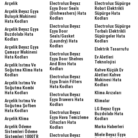
Arçelik
Electrolux Beyaz
Electrolux Süpürge
Eşya Door Seals
Robot Elektrikli
Arçelik Beyaz Eşya
(dishwashers) Hata
Süpürge Hata
Bulaşık Makinesi
Kodları
Kodları
Hata Kodları
Electrolux Beyaz
Electrolux Süpürge
Arçelik Beyaz Eşya
Eşya Door
Torbalı Elektrikli
Buzdolabı Hata
Seals/gasket
Süpürgeler Hata
Kodları
(laundry) Hata
Kodları
Kodları
Arçelik Beyaz Eşya
Elektrik Tasarrufu
Çamaşır Makinesi
Electrolux Beyaz
Hata Kodları
Ev Aletleri
Eşya Door Shelves
Teknolojisi
And Bins Hata
Arçelik Isıtma Ve
Kodları
Soğutma Klima Hata
Kahve Küçük Ev
Kodları
Aletleri Kahve
Electrolux Beyaz
Makinesi Hata
Eşya Drain Filters
Arçelik Isıtma Ve
Kodları
Hata Kodları
Soğutma Kombi
Hata Kodları
Klima Arızaları
Electrolux Beyaz
Eşya Drawers Hata
Arçelik Isıtma Ve
Klimalar
Kodları
Soğutma Şofben
LG Beyaz Eşya
Hata Kodları
Electrolux Beyaz
Buzdolabı Hata
Eşya Hava Temizleme
Arçelik Klima
Kodları
Cihazları Hata
Arçelik Ödeme
Marka Haberleri
Kodları
Sistemleri Ödeme
Miele Beyaz Eşya
Electrolux Beyaz
Sistemleri 1000TR