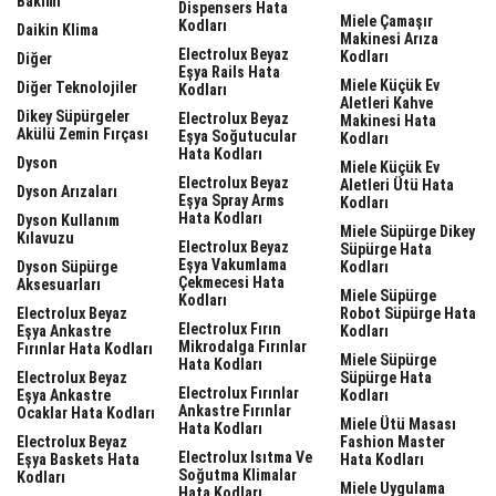
Bakımı
Dispensers Hata
Miele Çamaşır
Kodları
Daikin Klima
Makinesi Arıza
Electrolux Beyaz
Kodları
Diğer
Eşya Rails Hata
Miele Küçük Ev
Diğer Teknolojiler
Kodları
Aletleri Kahve
Dikey Süpürgeler
Electrolux Beyaz
Makinesi Hata
Akülü Zemin Fırçası
Eşya Soğutucular
Kodları
Hata Kodları
Dyson
Miele Küçük Ev
Electrolux Beyaz
Aletleri Ütü Hata
Dyson Arızaları
Eşya Spray Arms
Kodları
Hata Kodları
Dyson Kullanım
Miele Süpürge Dikey
Kılavuzu
Electrolux Beyaz
Süpürge Hata
Eşya Vakumlama
Dyson Süpürge
Kodları
Çekmecesi Hata
Aksesuarları
Miele Süpürge
Kodları
Electrolux Beyaz
Robot Süpürge Hata
Electrolux Fırın
Eşya Ankastre
Kodları
Mikrodalga Fırınlar
Fırınlar Hata Kodları
Miele Süpürge
Hata Kodları
Electrolux Beyaz
Süpürge Hata
Electrolux Fırınlar
Eşya Ankastre
Kodları
Ankastre Fırınlar
Ocaklar Hata Kodları
Miele Ütü Masası
Hata Kodları
Electrolux Beyaz
Fashion Master
Electrolux Isıtma Ve
Eşya Baskets Hata
Hata Kodları
Soğutma Klimalar
Kodları
Miele Uygulama
Hata Kodları