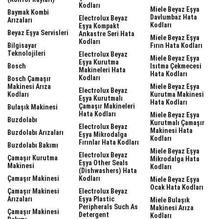
Kodları
Miele Beyaz Eşya
Baymak Kombi
Davlumbaz Hata
Electrolux Beyaz
Arızaları
Kodları
Eşya Kompakt
Beyaz Eşya Servisleri
Ankastre Seri Hata
Miele Beyaz Eşya
Kodları
Bilgisayar
Fırın Hata Kodları
Teknolojileri
Electrolux Beyaz
Miele Beyaz Eşya
Eşya Kurutma
Bosch
Isıtma Çekmecesi
Makineleri Hata
Hata Kodları
Kodları
Bosch Çamaşır
Makinesi Arıza
Miele Beyaz Eşya
Electrolux Beyaz
Kodları
Kurutma Makinesi
Eşya Kurutmalı
Hata Kodları
Çamaşır Makineleri
Bulaşık Makinesi
Hata Kodları
Miele Beyaz Eşya
Buzdolabı
Kurutmalı Çamaşır
Electrolux Beyaz
Makinesi Hata
Buzdolabı Arızaları
Eşya Mikrodalga
Kodları
Fırınlar Hata Kodları
Buzdolabı Bakımı
Miele Beyaz Eşya
Electrolux Beyaz
Çamaşır Kurutma
Mikrodalga Hata
Eşya Other Seals
Makinesi
Kodları
(dishwashers) Hata
Çamaşır Makinesi
Kodları
Miele Beyaz Eşya
Ocak Hata Kodları
Çamaşır Makinesi
Electrolux Beyaz
Arızaları
Eşya Plastic
Miele Bulaşık
Peripherals Such As
Makinesi Arıza
Çamaşır Makinesi
Detergent
Kodları