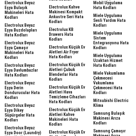
Electrolux Beyaz
Mobil Uygulama
Electrolux Kahve
Eşya Bulaşık
Hata Kodları
Makinesi Kompakt
Makineleri Hata
Miele Uygulama
Ankastre Seri Hata
Kodları
Sesli Yardım Hata
Kodları
Electrolux Beyaz
Kodları
Electrolux KB
Eşya Buzdolapları
Miele Uygulama
Drawers Hata
Hata Kodları
Sistem
Kodları
Electrolux Beyaz
Entegrasyonu Hata
Electrolux Küçük Ev
Eşya Çamaşır
Kodları
Aletleri Air Fryer
Makineleri Hata
Miele Uygulama
Hata Kodları
Kodları
Uzaktan Hizmet
Electrolux Küçük Ev
Electrolux Beyaz
Hata Kodları
Aletleri Çubuk
Eşya Davlumbazlar
Miele Vakumlama
Blenderlar Hata
Hata Kodları
Çekmecesi
Kodları
Electrolux Beyaz
Vakumlama
Electrolux Küçük Ev
Eşya Derin
Çekmecesi Hata
Aletleri Hava
Dondurucular Hata
Kodları
Temizleme Cihazları
Kodları
Mitsubishi Electric
Hata Kodları
Electrolux Beyaz
Klima
Electrolux Küçük Ev
Eşya Dikey
Samsung Bulaşık
Aletleri Kahve
Süpürgeler Hata
Makinesi Arıza
Makineleri Hata
Kodları
Kodları
Kodları
Electrolux Beyaz
Samsung Çamaşır
Electrolux Küçük Ev
Eşya Door (laundry)
Makinesi Arıza