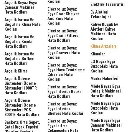
Kodları
Arçelik Beyaz Eşya
Elektrik Tasarrufu
Çamaşır Makinesi
Electrolux Beyaz
Hata Kodları
Ev Aletleri
Eşya Door Shelves
Teknolojisi
And Bins Hata
Arçelik Isıtma Ve
Kodları
Soğutma Klima Hata
Kahve Küçük Ev
Kodları
Aletleri Kahve
Electrolux Beyaz
Makinesi Hata
Eşya Drain Filters
Arçelik Isıtma Ve
Kodları
Hata Kodları
Soğutma Kombi
Hata Kodları
Klima Arızaları
Electrolux Beyaz
Eşya Drawers Hata
Arçelik Isıtma Ve
Klimalar
Kodları
Soğutma Şofben
LG Beyaz Eşya
Hata Kodları
Electrolux Beyaz
Buzdolabı Hata
Eşya Hava Temizleme
Arçelik Klima
Kodları
Cihazları Hata
Arçelik Ödeme
Marka Haberleri
Kodları
Sistemleri Ödeme
Miele Beyaz Eşya
Electrolux Beyaz
Sistemleri 1000TR
Bulaşık Makinesi
Eşya Interior Racks
Hata Kodları
Hata Kodları
Hata Kodları
Arçelik Ödeme
Miele Beyaz Eşya
Electrolux Beyaz
Sistemleri Ödeme
Buzdolabı Hata
Eşya Interior
Sistemleri POS
Kodları
Shelves Hata Kodları
300TR Hata Kodları
Miele Beyaz Eşya
Electrolux Beyaz
Baskets Orta Sepet,
Çamaşır Makinesi
Eşya Isıtma
Çatal Bıçak Tepsisi
Hata Kodları
Çekmeceleri Hata
(Konfor Rayları)