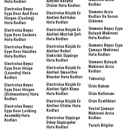
Aletleri Kazanlı
Hata Kodları
Kodları
Ütüler Hata Kodları
Electrolux Beyaz
Siemens Arıza
Electrolux Küçük Ev
Eşya Door And Door
Kodları Ve Sorun
Aletleri Kettlelar
Hinges (cooling)
Giderme
Hata Kodları
Hata Kodları
Siemens Beyaz Eşya
Electrolux Küçük Ev
Electrolux Beyaz
Bulaşık Makinesi
Aletleri Mutfak Şefi
Eşya Door Gaskets
Hata Kodları
Hata Kodları
Hata Kodları
Siemens Beyaz Eşya
Electrolux Küçük Ev
Electrolux Beyaz
Çamaşır Makinesi
Aletleri Robot
Eşya Door Handles
Hata Kodları
Elektrikli Süpürge
Hata Kodları
Hata Kodları
Siemens Bulaşık
Electrolux Beyaz
Makinesi Arıza
Electrolux Küçük Ev
Eşya Door Hinge
Kodları
Aletleri Smoothie
(laundry) Hata
Blender Hata Kodları
Kodları
Teknoloji
Electrolux Küçük Ev
Electrolux Beyaz
Ürün Bakımı
Aletleri Split Klima
Eşya Door Hinges
Hata Kodları
Ürün Kullanımı
(dishwashers) Hata
Kodları
Electrolux Küçük Ev
Ürün Özellikleri
Aletleri Ütüler Hata
Electrolux Beyaz
Vestel Çamaşır
Kodları
Eşya Door Locking
Makinesi Arıza
Assembly Hata
Electrolux Süpürge
Kodları
Kodları
Dikey Süpürgeler
Yararlı Bilgiler
Hata Kodları