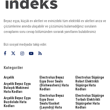
Beyaz eşya, küçük ev aletleri ve evinizdeki tüm elektrikli ev aletleri arıza ve
çözümlerine anında ulaşabilir ve çözümünü bulamadığınız soruların
cevaplarını soru cevap bölümünden sorarak yanıtlarını bulabilirsiniz
Bizi sosyal medyada takip edin:
Kategoriler
Arçelik
Electrolux Beyaz
Electrolux Süpürge
Eşya Door Seals
Robot Elektrikli
Arçelik Beyaz Eşya
(dishwashers) Hata
Süpürge Hata
Bulaşık Makinesi
Kodları
Kodları
Hata Kodları
Electrolux Beyaz
Electrolux Süpürge
Arçelik Beyaz Eşya
Eşya Door
Torbalı Elektrikli
Buzdolabı Hata
Seals/gasket
Süpürgeler Hata
Kodları
(laundry) Hata
Kodları