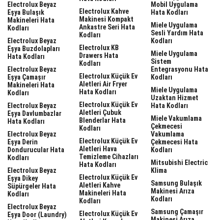
Electrolux Beyaz
Mobil Uygulama
Electrolux Kahve
Eşya Bulaşık
Hata Kodları
Makinesi Kompakt
Makineleri Hata
Miele Uygulama
Ankastre Seri Hata
Kodları
Sesli Yardım Hata
Kodları
Electrolux Beyaz
Kodları
Electrolux KB
Eşya Buzdolapları
Miele Uygulama
Drawers Hata
Hata Kodları
Sistem
Kodları
Electrolux Beyaz
Entegrasyonu Hata
Electrolux Küçük Ev
Eşya Çamaşır
Kodları
Aletleri Air Fryer
Makineleri Hata
Miele Uygulama
Hata Kodları
Kodları
Uzaktan Hizmet
Electrolux Küçük Ev
Electrolux Beyaz
Hata Kodları
Aletleri Çubuk
Eşya Davlumbazlar
Miele Vakumlama
Blenderlar Hata
Hata Kodları
Çekmecesi
Kodları
Electrolux Beyaz
Vakumlama
Electrolux Küçük Ev
Eşya Derin
Çekmecesi Hata
Aletleri Hava
Dondurucular Hata
Kodları
Temizleme Cihazları
Kodları
Mitsubishi Electric
Hata Kodları
Electrolux Beyaz
Klima
Electrolux Küçük Ev
Eşya Dikey
Samsung Bulaşık
Aletleri Kahve
Süpürgeler Hata
Makinesi Arıza
Makineleri Hata
Kodları
Kodları
Kodları
Electrolux Beyaz
Samsung Çamaşır
Electrolux Küçük Ev
Eşya Door (laundry)
Makinesi Arıza