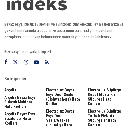
Beyaz eşya, küçük ev aletleri ve evinizdeki tüm elektrikli ev aletleri arıza ve
çözümlerine anında ulaşabilir ve çözümünü bulamadığınız soruların
cevaplarını soru cevap bölümünden sorarak yanıtlarını bulabilirsiniz
Bizi sosyal medyada takip edin:
Kategoriler
Arçelik
Electrolux Beyaz
Electrolux Süpürge
Eşya Door Seals
Robot Elektrikli
Arçelik Beyaz Eşya
(dishwashers) Hata
Süpürge Hata
Bulaşık Makinesi
Kodları
Kodları
Hata Kodları
Electrolux Beyaz
Electrolux Süpürge
Arçelik Beyaz Eşya
Eşya Door
Torbalı Elektrikli
Buzdolabı Hata
Seals/gasket
Süpürgeler Hata
Kodları
(laundry) Hata
Kodları