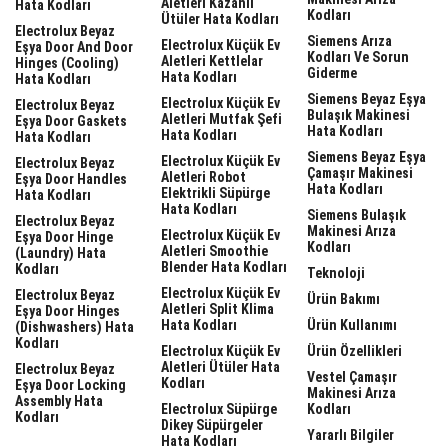
Aletleri Kazanlı
Hata Kodları
Kodları
Ütüler Hata Kodları
Electrolux Beyaz
Siemens Arıza
Electrolux Küçük Ev
Eşya Door And Door
Kodları Ve Sorun
Aletleri Kettlelar
Hinges (cooling)
Giderme
Hata Kodları
Hata Kodları
Siemens Beyaz Eşya
Electrolux Küçük Ev
Electrolux Beyaz
Bulaşık Makinesi
Aletleri Mutfak Şefi
Eşya Door Gaskets
Hata Kodları
Hata Kodları
Hata Kodları
Siemens Beyaz Eşya
Electrolux Küçük Ev
Electrolux Beyaz
Çamaşır Makinesi
Aletleri Robot
Eşya Door Handles
Hata Kodları
Elektrikli Süpürge
Hata Kodları
Hata Kodları
Siemens Bulaşık
Electrolux Beyaz
Makinesi Arıza
Electrolux Küçük Ev
Eşya Door Hinge
Kodları
Aletleri Smoothie
(laundry) Hata
Blender Hata Kodları
Kodları
Teknoloji
Electrolux Küçük Ev
Electrolux Beyaz
Ürün Bakımı
Aletleri Split Klima
Eşya Door Hinges
Hata Kodları
Ürün Kullanımı
(dishwashers) Hata
Kodları
Electrolux Küçük Ev
Ürün Özellikleri
Aletleri Ütüler Hata
Electrolux Beyaz
Vestel Çamaşır
Kodları
Eşya Door Locking
Makinesi Arıza
Assembly Hata
Electrolux Süpürge
Kodları
Kodları
Dikey Süpürgeler
Yararlı Bilgiler
Hata Kodları