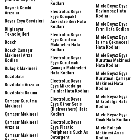
Kodları
Miele Beyaz Eşya
Baymak Kombi
Davlumbaz Hata
Electrolux Beyaz
Arızaları
Kodları
Eşya Kompakt
Beyaz Eşya Servisleri
Ankastre Seri Hata
Miele Beyaz Eşya
Kodları
Bilgisayar
Fırın Hata Kodları
Teknolojileri
Electrolux Beyaz
Miele Beyaz Eşya
Eşya Kurutma
Bosch
Isıtma Çekmecesi
Makineleri Hata
Hata Kodları
Kodları
Bosch Çamaşır
Makinesi Arıza
Miele Beyaz Eşya
Electrolux Beyaz
Kodları
Kurutma Makinesi
Eşya Kurutmalı
Hata Kodları
Çamaşır Makineleri
Bulaşık Makinesi
Hata Kodları
Miele Beyaz Eşya
Buzdolabı
Kurutmalı Çamaşır
Electrolux Beyaz
Makinesi Hata
Buzdolabı Arızaları
Eşya Mikrodalga
Kodları
Fırınlar Hata Kodları
Buzdolabı Bakımı
Miele Beyaz Eşya
Electrolux Beyaz
Çamaşır Kurutma
Mikrodalga Hata
Eşya Other Seals
Makinesi
Kodları
(dishwashers) Hata
Çamaşır Makinesi
Kodları
Miele Beyaz Eşya
Ocak Hata Kodları
Çamaşır Makinesi
Electrolux Beyaz
Arızaları
Eşya Plastic
Miele Bulaşık
Peripherals Such As
Makinesi Arıza
Çamaşır Makinesi
Detergent
Kodları