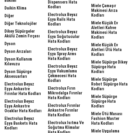
Bakımı
Dispensers Hata
Miele Çamaşır
Kodları
Daikin Klima
Makinesi Arıza
Electrolux Beyaz
Kodları
Diğer
Eşya Rails Hata
Miele Küçük Ev
Diğer Teknolojiler
Kodları
Aletleri Kahve
Dikey Süpürgeler
Electrolux Beyaz
Makinesi Hata
Akülü Zemin Fırçası
Eşya Soğutucular
Kodları
Hata Kodları
Dyson
Miele Küçük Ev
Electrolux Beyaz
Aletleri Ütü Hata
Dyson Arızaları
Eşya Spray Arms
Kodları
Hata Kodları
Dyson Kullanım
Miele Süpürge Dikey
Kılavuzu
Electrolux Beyaz
Süpürge Hata
Eşya Vakumlama
Dyson Süpürge
Kodları
Çekmecesi Hata
Aksesuarları
Miele Süpürge
Kodları
Electrolux Beyaz
Robot Süpürge Hata
Electrolux Fırın
Eşya Ankastre
Kodları
Mikrodalga Fırınlar
Fırınlar Hata Kodları
Miele Süpürge
Hata Kodları
Electrolux Beyaz
Süpürge Hata
Electrolux Fırınlar
Eşya Ankastre
Kodları
Ankastre Fırınlar
Ocaklar Hata Kodları
Miele Ütü Masası
Hata Kodları
Electrolux Beyaz
Fashion Master
Electrolux Isıtma Ve
Eşya Baskets Hata
Hata Kodları
Soğutma Klimalar
Kodları
Miele Uygulama
Hata Kodları