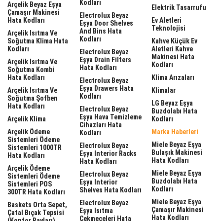
Kodları
Arçelik Beyaz Eşya
Elektrik Tasarrufu
Çamaşır Makinesi
Electrolux Beyaz
Hata Kodları
Ev Aletleri
Eşya Door Shelves
Teknolojisi
And Bins Hata
Arçelik Isıtma Ve
Kodları
Soğutma Klima Hata
Kahve Küçük Ev
Kodları
Aletleri Kahve
Electrolux Beyaz
Makinesi Hata
Eşya Drain Filters
Arçelik Isıtma Ve
Kodları
Hata Kodları
Soğutma Kombi
Hata Kodları
Klima Arızaları
Electrolux Beyaz
Eşya Drawers Hata
Arçelik Isıtma Ve
Klimalar
Kodları
Soğutma Şofben
LG Beyaz Eşya
Hata Kodları
Electrolux Beyaz
Buzdolabı Hata
Eşya Hava Temizleme
Arçelik Klima
Kodları
Cihazları Hata
Arçelik Ödeme
Marka Haberleri
Kodları
Sistemleri Ödeme
Miele Beyaz Eşya
Electrolux Beyaz
Sistemleri 1000TR
Bulaşık Makinesi
Eşya Interior Racks
Hata Kodları
Hata Kodları
Hata Kodları
Arçelik Ödeme
Miele Beyaz Eşya
Electrolux Beyaz
Sistemleri Ödeme
Buzdolabı Hata
Eşya Interior
Sistemleri POS
Kodları
Shelves Hata Kodları
300TR Hata Kodları
Miele Beyaz Eşya
Electrolux Beyaz
Baskets Orta Sepet,
Çamaşır Makinesi
Eşya Isıtma
Çatal Bıçak Tepsisi
Hata Kodları
Çekmeceleri Hata
(Konfor Rayları)