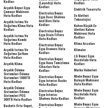
Kodları
(laundry) Hata
Kodları
Kodları
Arçelik Beyaz Eşya
Elektrik Tasarrufu
Çamaşır Makinesi
Electrolux Beyaz
Hata Kodları
Ev Aletleri
Eşya Door Shelves
Teknolojisi
And Bins Hata
Arçelik Isıtma Ve
Kodları
Soğutma Klima Hata
Kahve Küçük Ev
Kodları
Aletleri Kahve
Electrolux Beyaz
Makinesi Hata
Eşya Drain Filters
Arçelik Isıtma Ve
Kodları
Hata Kodları
Soğutma Kombi
Hata Kodları
Klima Arızaları
Electrolux Beyaz
Eşya Drawers Hata
Arçelik Isıtma Ve
Klimalar
Kodları
Soğutma Şofben
LG Beyaz Eşya
Hata Kodları
Electrolux Beyaz
Buzdolabı Hata
Eşya Hava Temizleme
Arçelik Klima
Kodları
Cihazları Hata
Arçelik Ödeme
Marka Haberleri
Kodları
Sistemleri Ödeme
Miele Beyaz Eşya
Electrolux Beyaz
Sistemleri 1000TR
Bulaşık Makinesi
Eşya Interior Racks
Hata Kodları
Hata Kodları
Hata Kodları
Arçelik Ödeme
Miele Beyaz Eşya
Electrolux Beyaz
Sistemleri Ödeme
Buzdolabı Hata
Eşya Interior
Sistemleri POS
Kodları
Shelves Hata Kodları
300TR Hata Kodları
Miele Beyaz Eşya
Electrolux Beyaz
Baskets Orta Sepet,