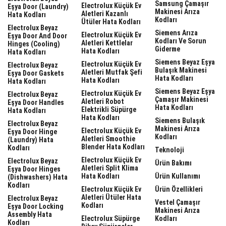
Samsung Çamaşır
Electrolux Küçük Ev
Eşya Door (laundry)
Makinesi Arıza
Aletleri Kazanlı
Hata Kodları
Kodları
Ütüler Hata Kodları
Electrolux Beyaz
Siemens Arıza
Electrolux Küçük Ev
Eşya Door And Door
Kodları Ve Sorun
Aletleri Kettlelar
Hinges (cooling)
Giderme
Hata Kodları
Hata Kodları
Siemens Beyaz Eşya
Electrolux Küçük Ev
Electrolux Beyaz
Bulaşık Makinesi
Aletleri Mutfak Şefi
Eşya Door Gaskets
Hata Kodları
Hata Kodları
Hata Kodları
Siemens Beyaz Eşya
Electrolux Küçük Ev
Electrolux Beyaz
Çamaşır Makinesi
Aletleri Robot
Eşya Door Handles
Hata Kodları
Elektrikli Süpürge
Hata Kodları
Hata Kodları
Siemens Bulaşık
Electrolux Beyaz
Makinesi Arıza
Electrolux Küçük Ev
Eşya Door Hinge
Kodları
Aletleri Smoothie
(laundry) Hata
Blender Hata Kodları
Kodları
Teknoloji
Electrolux Küçük Ev
Electrolux Beyaz
Ürün Bakımı
Aletleri Split Klima
Eşya Door Hinges
Hata Kodları
Ürün Kullanımı
(dishwashers) Hata
Kodları
Electrolux Küçük Ev
Ürün Özellikleri
Aletleri Ütüler Hata
Electrolux Beyaz
Vestel Çamaşır
Kodları
Eşya Door Locking
Makinesi Arıza
Assembly Hata
Electrolux Süpürge
Kodları
Kodları