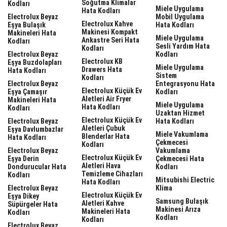
Soğutma Klimalar
Kodları
Miele Uygulama
Hata Kodları
Electrolux Beyaz
Mobil Uygulama
Electrolux Kahve
Eşya Bulaşık
Hata Kodları
Makinesi Kompakt
Makineleri Hata
Miele Uygulama
Ankastre Seri Hata
Kodları
Sesli Yardım Hata
Kodları
Electrolux Beyaz
Kodları
Electrolux KB
Eşya Buzdolapları
Miele Uygulama
Drawers Hata
Hata Kodları
Sistem
Kodları
Electrolux Beyaz
Entegrasyonu Hata
Electrolux Küçük Ev
Eşya Çamaşır
Kodları
Aletleri Air Fryer
Makineleri Hata
Miele Uygulama
Hata Kodları
Kodları
Uzaktan Hizmet
Electrolux Küçük Ev
Electrolux Beyaz
Hata Kodları
Aletleri Çubuk
Eşya Davlumbazlar
Miele Vakumlama
Blenderlar Hata
Hata Kodları
Çekmecesi
Kodları
Electrolux Beyaz
Vakumlama
Electrolux Küçük Ev
Eşya Derin
Çekmecesi Hata
Aletleri Hava
Dondurucular Hata
Kodları
Temizleme Cihazları
Kodları
Mitsubishi Electric
Hata Kodları
Electrolux Beyaz
Klima
Electrolux Küçük Ev
Eşya Dikey
Samsung Bulaşık
Aletleri Kahve
Süpürgeler Hata
Makinesi Arıza
Makineleri Hata
Kodları
Kodları
Kodları
Electrolux Beyaz