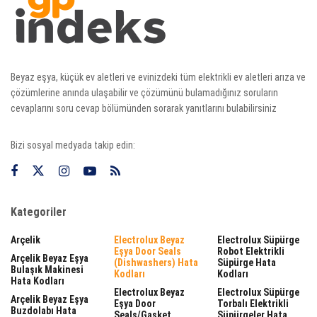
Beyaz eşya, küçük ev aletleri ve evinizdeki tüm elektrikli ev aletleri arıza ve
çözümlerine anında ulaşabilir ve çözümünü bulamadığınız soruların
cevaplarını soru cevap bölümünden sorarak yanıtlarını bulabilirsiniz
Bizi sosyal medyada takip edin:
Kategoriler
Arçelik
Electrolux Beyaz
Electrolux Süpürge
Eşya Door Seals
Robot Elektrikli
Arçelik Beyaz Eşya
(dishwashers) Hata
Süpürge Hata
Bulaşık Makinesi
Kodları
Kodları
Hata Kodları
Electrolux Beyaz
Electrolux Süpürge
Arçelik Beyaz Eşya
Eşya Door
Torbalı Elektrikli
Buzdolabı Hata
Seals/gasket
Süpürgeler Hata