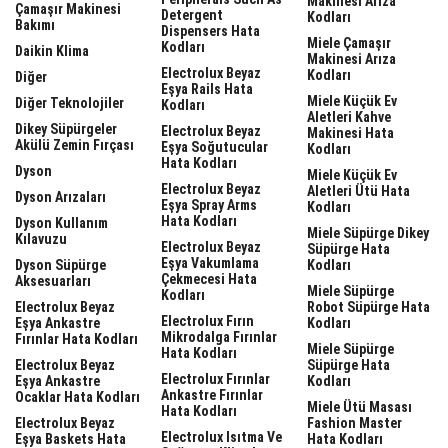
Makinesi Arıza
Çamaşır Makinesi
Detergent
Kodları
Bakımı
Dispensers Hata
Miele Çamaşır
Kodları
Daikin Klima
Makinesi Arıza
Electrolux Beyaz
Kodları
Diğer
Eşya Rails Hata
Miele Küçük Ev
Diğer Teknolojiler
Kodları
Aletleri Kahve
Dikey Süpürgeler
Electrolux Beyaz
Makinesi Hata
Akülü Zemin Fırçası
Eşya Soğutucular
Kodları
Hata Kodları
Dyson
Miele Küçük Ev
Electrolux Beyaz
Aletleri Ütü Hata
Dyson Arızaları
Eşya Spray Arms
Kodları
Hata Kodları
Dyson Kullanım
Miele Süpürge Dikey
Kılavuzu
Electrolux Beyaz
Süpürge Hata
Eşya Vakumlama
Dyson Süpürge
Kodları
Çekmecesi Hata
Aksesuarları
Miele Süpürge
Kodları
Electrolux Beyaz
Robot Süpürge Hata
Electrolux Fırın
Eşya Ankastre
Kodları
Mikrodalga Fırınlar
Fırınlar Hata Kodları
Miele Süpürge
Hata Kodları
Electrolux Beyaz
Süpürge Hata
Electrolux Fırınlar
Eşya Ankastre
Kodları
Ankastre Fırınlar
Ocaklar Hata Kodları
Miele Ütü Masası
Hata Kodları
Electrolux Beyaz
Fashion Master
Electrolux Isıtma Ve
Eşya Baskets Hata
Hata Kodları