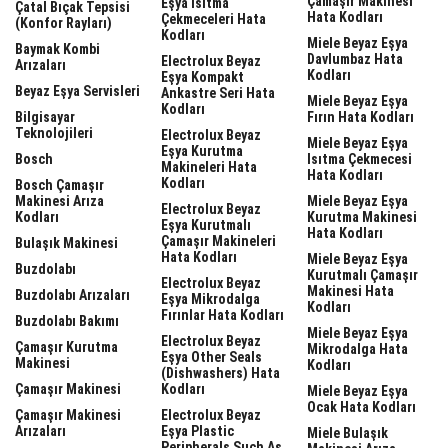
Çamaşır Makinesi
Eşya Isıtma
Çatal Bıçak Tepsisi
Hata Kodları
Çekmeceleri Hata
(Konfor Rayları)
Kodları
Miele Beyaz Eşya
Baymak Kombi
Davlumbaz Hata
Electrolux Beyaz
Arızaları
Kodları
Eşya Kompakt
Beyaz Eşya Servisleri
Ankastre Seri Hata
Miele Beyaz Eşya
Kodları
Bilgisayar
Fırın Hata Kodları
Teknolojileri
Electrolux Beyaz
Miele Beyaz Eşya
Eşya Kurutma
Bosch
Isıtma Çekmecesi
Makineleri Hata
Hata Kodları
Kodları
Bosch Çamaşır
Makinesi Arıza
Miele Beyaz Eşya
Electrolux Beyaz
Kodları
Kurutma Makinesi
Eşya Kurutmalı
Hata Kodları
Çamaşır Makineleri
Bulaşık Makinesi
Hata Kodları
Miele Beyaz Eşya
Buzdolabı
Kurutmalı Çamaşır
Electrolux Beyaz
Makinesi Hata
Buzdolabı Arızaları
Eşya Mikrodalga
Kodları
Fırınlar Hata Kodları
Buzdolabı Bakımı
Miele Beyaz Eşya
Electrolux Beyaz
Çamaşır Kurutma
Mikrodalga Hata
Eşya Other Seals
Makinesi
Kodları
(dishwashers) Hata
Çamaşır Makinesi
Kodları
Miele Beyaz Eşya
Ocak Hata Kodları
Çamaşır Makinesi
Electrolux Beyaz
Arızaları
Eşya Plastic
Miele Bulaşık
Peripherals Such As