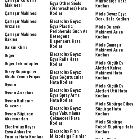
Çamaşır Kurutma
Mikrodalga Hata
Eşya Other Seals
Makinesi
Kodları
(dishwashers) Hata
Çamaşır Makinesi
Kodları
Miele Beyaz Eşya
Ocak Hata Kodları
Çamaşır Makinesi
Electrolux Beyaz
Arızaları
Eşya Plastic
Miele Bulaşık
Peripherals Such As
Makinesi Arıza
Çamaşır Makinesi
Detergent
Kodları
Bakımı
Dispensers Hata
Miele Çamaşır
Kodları
Daikin Klima
Makinesi Arıza
Electrolux Beyaz
Kodları
Diğer
Eşya Rails Hata
Miele Küçük Ev
Diğer Teknolojiler
Kodları
Aletleri Kahve
Dikey Süpürgeler
Electrolux Beyaz
Makinesi Hata
Akülü Zemin Fırçası
Eşya Soğutucular
Kodları
Hata Kodları
Dyson
Miele Küçük Ev
Electrolux Beyaz
Aletleri Ütü Hata
Dyson Arızaları
Eşya Spray Arms
Kodları
Hata Kodları
Dyson Kullanım
Miele Süpürge Dikey
Kılavuzu
Electrolux Beyaz
Süpürge Hata
Eşya Vakumlama
Dyson Süpürge
Kodları
Çekmecesi Hata
Aksesuarları
Miele Süpürge
Kodları
Electrolux Beyaz
Robot Süpürge Hata
Electrolux Fırın
Eşya Ankastre
Kodları
Mikrodalga Fırınlar
Fırınlar Hata Kodları