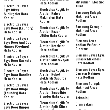
Mitsubishi Electric
Hata Kodları
Electrolux Beyaz
Klima
Electrolux Küçük Ev
Eşya Dikey
Samsung Bulaşık
Aletleri Kahve
Süpürgeler Hata
Makinesi Arıza
Makineleri Hata
Kodları
Kodları
Kodları
Electrolux Beyaz
Samsung Çamaşır
Electrolux Küçük Ev
Eşya Door (laundry)
Makinesi Arıza
Aletleri Kazanlı
Hata Kodları
Kodları
Ütüler Hata Kodları
Electrolux Beyaz
Siemens Arıza
Electrolux Küçük Ev
Eşya Door And Door
Kodları Ve Sorun
Aletleri Kettlelar
Hinges (cooling)
Giderme
Hata Kodları
Hata Kodları
Siemens Beyaz Eşya
Electrolux Küçük Ev
Electrolux Beyaz
Bulaşık Makinesi
Aletleri Mutfak Şefi
Eşya Door Gaskets
Hata Kodları
Hata Kodları
Hata Kodları
Siemens Beyaz Eşya
Electrolux Küçük Ev
Electrolux Beyaz
Çamaşır Makinesi
Aletleri Robot
Eşya Door Handles
Hata Kodları
Elektrikli Süpürge
Hata Kodları
Hata Kodları
Siemens Bulaşık
Electrolux Beyaz
Makinesi Arıza
Electrolux Küçük Ev
Eşya Door Hinge
Kodları
Aletleri Smoothie
(laundry) Hata
Blender Hata Kodları
Kodları
Teknoloji
Electrolux Küçük Ev
Electrolux Beyaz
Ürün Bakımı
Aletleri Split Klima
Eşya Door Hinges