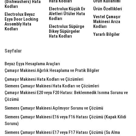
Hata Kodları
Ürün Kullanımı
(dishwashers) Hata
Kodları
Electrolux Küçük Ev
Ürün Özellikleri
Aletleri Ütüler Hata
Electrolux Beyaz
Vestel Çamaşır
Kodları
Eşya Door Locking
Makinesi Arıza
Assembly Hata
Electrolux Süpürge
Kodları
Kodları
Dikey Süpürgeler
Yararlı Bilgiler
Hata Kodları
Sayfalar
Beyaz Eşya Hesaplama Araçları
Çamaşır Makinesi Ağırlık Hesaplama ve Pratik Bilgiler
Çamaşır Makinesi Hata Kodları ve Çözümleri
Siemens Çamaşır Makinesi Hata Kodları ve Çözümleri
Çamaşır Makinesi E20 veya F20 Hatası: Beklenmedik Isınma Sorunu ve
Çözümü
Siemens Çamaşır Makinesi Açılmıyor Sorunu ve Çözümü
Siemens Çamaşır Makinesi E16 veya F16 Hatası Çözümü (Kapak Kilidi
Sorunu)
Siemens Çamaşır Makinesi E17 veya F17 Hatası Çözümü (Su Alma