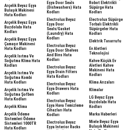
Eşya Door Seals
Robot Elektrikli
Arçelik Beyaz Eşya
(dishwashers) Hata
Süpürge Hata
Bulaşık Makinesi
Kodları
Kodları
Hata Kodları
Electrolux Beyaz
Electrolux Süpürge
Arçelik Beyaz Eşya
Eşya Door
Torbalı Elektrikli
Buzdolabı Hata
Seals/gasket
Süpürgeler Hata
Kodları
(laundry) Hata
Kodları
Kodları
Arçelik Beyaz Eşya
Elektrik Tasarrufu
Çamaşır Makinesi
Electrolux Beyaz
Hata Kodları
Ev Aletleri
Eşya Door Shelves
Teknolojisi
And Bins Hata
Arçelik Isıtma Ve
Kodları
Soğutma Klima Hata
Kahve Küçük Ev
Kodları
Aletleri Kahve
Electrolux Beyaz
Makinesi Hata
Eşya Drain Filters
Arçelik Isıtma Ve
Kodları
Hata Kodları
Soğutma Kombi
Hata Kodları
Klima Arızaları
Electrolux Beyaz
Eşya Drawers Hata
Arçelik Isıtma Ve
Klimalar
Kodları
Soğutma Şofben
LG Beyaz Eşya
Hata Kodları
Electrolux Beyaz
Buzdolabı Hata
Eşya Hava Temizleme
Arçelik Klima
Kodları
Cihazları Hata
Arçelik Ödeme
Marka Haberleri
Kodları
Sistemleri Ödeme
Miele Beyaz Eşya
Electrolux Beyaz
Sistemleri 1000TR
Bulaşık Makinesi
Eşya Interior Racks
Hata Kodları