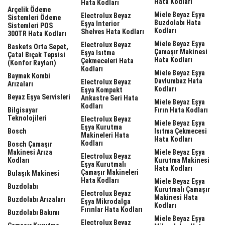
Hata Kodları
Hata Kodları
Arçelik Ödeme
Miele Beyaz Eşya
Electrolux Beyaz
Sistemleri Ödeme
Buzdolabı Hata
Eşya Interior
Sistemleri POS
Kodları
Shelves Hata Kodları
300TR Hata Kodları
Miele Beyaz Eşya
Electrolux Beyaz
Baskets Orta Sepet,
Çamaşır Makinesi
Eşya Isıtma
Çatal Bıçak Tepsisi
Hata Kodları
Çekmeceleri Hata
(Konfor Rayları)
Kodları
Miele Beyaz Eşya
Baymak Kombi
Davlumbaz Hata
Electrolux Beyaz
Arızaları
Kodları
Eşya Kompakt
Beyaz Eşya Servisleri
Ankastre Seri Hata
Miele Beyaz Eşya
Kodları
Bilgisayar
Fırın Hata Kodları
Teknolojileri
Electrolux Beyaz
Miele Beyaz Eşya
Eşya Kurutma
Bosch
Isıtma Çekmecesi
Makineleri Hata
Hata Kodları
Kodları
Bosch Çamaşır
Makinesi Arıza
Miele Beyaz Eşya
Electrolux Beyaz
Kodları
Kurutma Makinesi
Eşya Kurutmalı
Hata Kodları
Çamaşır Makineleri
Bulaşık Makinesi
Hata Kodları
Miele Beyaz Eşya
Buzdolabı
Kurutmalı Çamaşır
Electrolux Beyaz
Makinesi Hata
Buzdolabı Arızaları
Eşya Mikrodalga
Kodları
Fırınlar Hata Kodları
Buzdolabı Bakımı
Miele Beyaz Eşya
Electrolux Beyaz