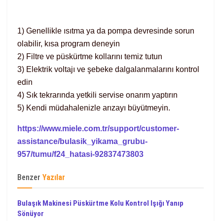
1) Genellikle ısıtma ya da pompa devresinde sorun
olabilir, kısa program deneyin
2) Filtre ve püskürtme kollarını temiz tutun
3) Elektrik voltajı ve şebeke dalgalanmalarını kontrol
edin
4) Sık tekrarında yetkili servise onarım yaptırın
5) Kendi müdahalenizle arızayı büyütmeyin.
https://www.miele.com.tr/support/customer-
assistance/bulasik_yikama_grubu-
957/tumu/f24_hatasi-92837473803
Benzer
Yazılar
Bulaşık Makinesi Püskürtme Kolu Kontrol Işığı Yanıp
Sönüyor