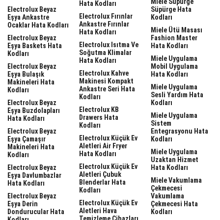
Miele Süpürge
Hata Kodları
Electrolux Beyaz
Süpürge Hata
Electrolux Fırınlar
Eşya Ankastre
Kodları
Ankastre Fırınlar
Ocaklar Hata Kodları
Miele Ütü Masası
Hata Kodları
Electrolux Beyaz
Fashion Master
Electrolux Isıtma Ve
Eşya Baskets Hata
Hata Kodları
Soğutma Klimalar
Kodları
Miele Uygulama
Hata Kodları
Electrolux Beyaz
Mobil Uygulama
Electrolux Kahve
Eşya Bulaşık
Hata Kodları
Makinesi Kompakt
Makineleri Hata
Miele Uygulama
Ankastre Seri Hata
Kodları
Sesli Yardım Hata
Kodları
Electrolux Beyaz
Kodları
Electrolux KB
Eşya Buzdolapları
Miele Uygulama
Drawers Hata
Hata Kodları
Sistem
Kodları
Electrolux Beyaz
Entegrasyonu Hata
Electrolux Küçük Ev
Eşya Çamaşır
Kodları
Aletleri Air Fryer
Makineleri Hata
Miele Uygulama
Hata Kodları
Kodları
Uzaktan Hizmet
Electrolux Küçük Ev
Electrolux Beyaz
Hata Kodları
Aletleri Çubuk
Eşya Davlumbazlar
Miele Vakumlama
Blenderlar Hata
Hata Kodları
Çekmecesi
Kodları
Electrolux Beyaz
Vakumlama
Electrolux Küçük Ev
Eşya Derin
Çekmecesi Hata
Aletleri Hava
Dondurucular Hata
Kodları
Temizleme Cihazları
Kodları