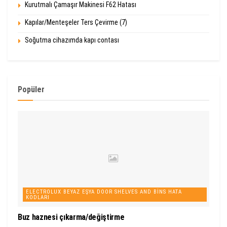
Kurutmalı Çamaşır Makinesi F62 Hatası
Kapılar/Menteşeler Ters Çevirme (7)
Soğutma cihazımda kapı contası
Popüler
ELECTROLUX BEYAZ EŞYA DOOR SHELVES AND BINS HATA
KODLARI
Buz haznesi çıkarma/değiştirme