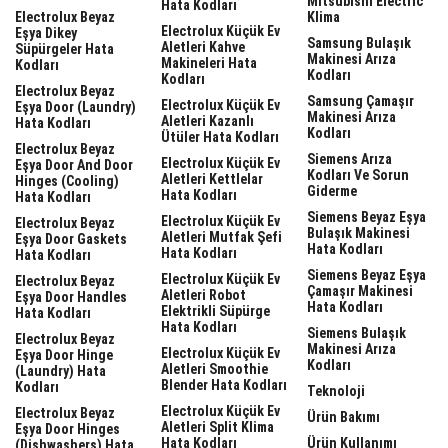
Mitsubishi Electric
Hata Kodları
Electrolux Beyaz
Klima
Electrolux Küçük Ev
Eşya Dikey
Samsung Bulaşık
Aletleri Kahve
Süpürgeler Hata
Makinesi Arıza
Makineleri Hata
Kodları
Kodları
Kodları
Electrolux Beyaz
Samsung Çamaşır
Electrolux Küçük Ev
Eşya Door (laundry)
Makinesi Arıza
Aletleri Kazanlı
Hata Kodları
Kodları
Ütüler Hata Kodları
Electrolux Beyaz
Siemens Arıza
Electrolux Küçük Ev
Eşya Door And Door
Kodları Ve Sorun
Aletleri Kettlelar
Hinges (cooling)
Giderme
Hata Kodları
Hata Kodları
Siemens Beyaz Eşya
Electrolux Küçük Ev
Electrolux Beyaz
Bulaşık Makinesi
Aletleri Mutfak Şefi
Eşya Door Gaskets
Hata Kodları
Hata Kodları
Hata Kodları
Siemens Beyaz Eşya
Electrolux Küçük Ev
Electrolux Beyaz
Çamaşır Makinesi
Aletleri Robot
Eşya Door Handles
Hata Kodları
Elektrikli Süpürge
Hata Kodları
Hata Kodları
Siemens Bulaşık
Electrolux Beyaz
Makinesi Arıza
Electrolux Küçük Ev
Eşya Door Hinge
Kodları
Aletleri Smoothie
(laundry) Hata
Blender Hata Kodları
Kodları
Teknoloji
Electrolux Küçük Ev
Electrolux Beyaz
Ürün Bakımı
Aletleri Split Klima
Eşya Door Hinges
Hata Kodları
Ürün Kullanımı
(dishwashers) Hata