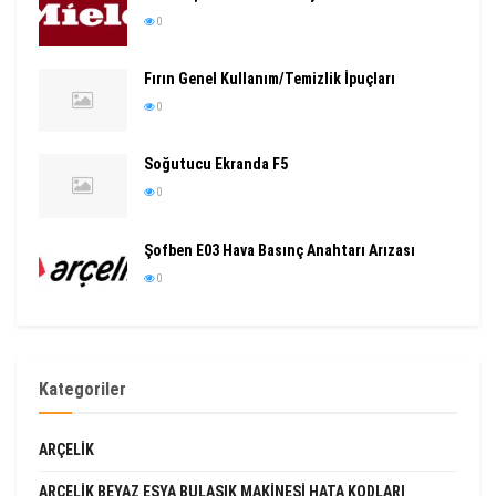
0
Fırın Genel Kullanım/Temizlik İpuçları
0
Soğutucu Ekranda F5
0
Şofben E03 Hava Basınç Anahtarı Arızası
0
Kategoriler
ARÇELIK
ARÇELIK BEYAZ EŞYA BULAŞIK MAKINESI HATA KODLARI