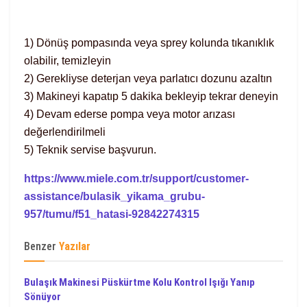
1) Dönüş pompasında veya sprey kolunda tıkanıklık
olabilir, temizleyin
2) Gerekliyse deterjan veya parlatıcı dozunu azaltın
3) Makineyi kapatıp 5 dakika bekleyip tekrar deneyin
4) Devam ederse pompa veya motor arızası
değerlendirilmeli
5) Teknik servise başvurun.
https://www.miele.com.tr/support/customer-
assistance/bulasik_yikama_grubu-
957/tumu/f51_hatasi-92842274315
Benzer
Yazılar
Bulaşık Makinesi Püskürtme Kolu Kontrol Işığı Yanıp
Sönüyor