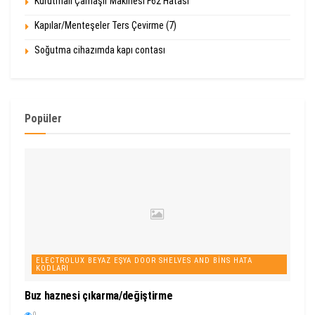
Kurutmalı Çamaşır Makinesi F62 Hatası
Kapılar/Menteşeler Ters Çevirme (7)
Soğutma cihazımda kapı contası
Popüler
ELECTROLUX BEYAZ EŞYA DOOR SHELVES AND BINS HATA
KODLARI
Buz haznesi çıkarma/değiştirme
0