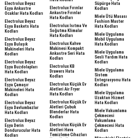
Electrolux Beyaz
Süpürge Hata
Electrolux Fırınlar
Eşya Ankastre
Kodları
Ankastre Fırınlar
Ocaklar Hata Kodları
Miele Ütü Masası
Hata Kodları
Electrolux Beyaz
Fashion Master
Electrolux Isıtma Ve
Eşya Baskets Hata
Hata Kodları
Soğutma Klimalar
Kodları
Miele Uygulama
Hata Kodları
Electrolux Beyaz
Mobil Uygulama
Electrolux Kahve
Eşya Bulaşık
Hata Kodları
Makinesi Kompakt
Makineleri Hata
Miele Uygulama
Ankastre Seri Hata
Kodları
Sesli Yardım Hata
Kodları
Electrolux Beyaz
Kodları
Electrolux KB
Eşya Buzdolapları
Miele Uygulama
Drawers Hata
Hata Kodları
Sistem
Kodları
Electrolux Beyaz
Entegrasyonu Hata
Electrolux Küçük Ev
Eşya Çamaşır
Kodları
Aletleri Air Fryer
Makineleri Hata
Miele Uygulama
Hata Kodları
Kodları
Uzaktan Hizmet
Electrolux Küçük Ev
Electrolux Beyaz
Hata Kodları
Aletleri Çubuk
Eşya Davlumbazlar
Miele Vakumlama
Blenderlar Hata
Hata Kodları
Çekmecesi
Kodları
Electrolux Beyaz
Vakumlama
Electrolux Küçük Ev
Eşya Derin
Çekmecesi Hata
Aletleri Hava
Dondurucular Hata
Kodları
Temizleme Cihazları
Kodları