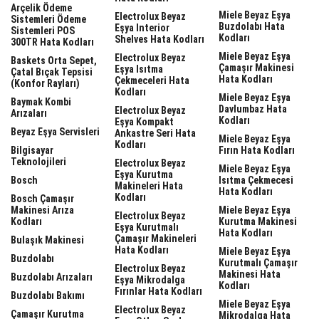
Arçelik Ödeme
Miele Beyaz Eşya
Electrolux Beyaz
Sistemleri Ödeme
Buzdolabı Hata
Eşya Interior
Sistemleri POS
Kodları
Shelves Hata Kodları
300TR Hata Kodları
Miele Beyaz Eşya
Electrolux Beyaz
Baskets Orta Sepet,
Çamaşır Makinesi
Eşya Isıtma
Çatal Bıçak Tepsisi
Hata Kodları
Çekmeceleri Hata
(Konfor Rayları)
Kodları
Miele Beyaz Eşya
Baymak Kombi
Davlumbaz Hata
Electrolux Beyaz
Arızaları
Kodları
Eşya Kompakt
Beyaz Eşya Servisleri
Ankastre Seri Hata
Miele Beyaz Eşya
Kodları
Bilgisayar
Fırın Hata Kodları
Teknolojileri
Electrolux Beyaz
Miele Beyaz Eşya
Eşya Kurutma
Bosch
Isıtma Çekmecesi
Makineleri Hata
Hata Kodları
Kodları
Bosch Çamaşır
Makinesi Arıza
Miele Beyaz Eşya
Electrolux Beyaz
Kodları
Kurutma Makinesi
Eşya Kurutmalı
Hata Kodları
Çamaşır Makineleri
Bulaşık Makinesi
Hata Kodları
Miele Beyaz Eşya
Buzdolabı
Kurutmalı Çamaşır
Electrolux Beyaz
Makinesi Hata
Buzdolabı Arızaları
Eşya Mikrodalga
Kodları
Fırınlar Hata Kodları
Buzdolabı Bakımı
Miele Beyaz Eşya
Electrolux Beyaz
Çamaşır Kurutma
Mikrodalga Hata