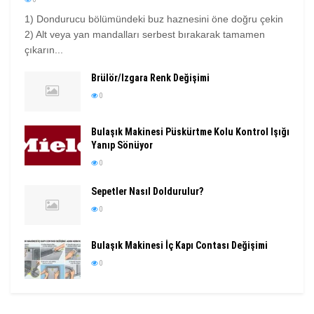
1) Dondurucu bölümündeki buz haznesini öne doğru çekin
2) Alt veya yan mandalları serbest bırakarak tamamen
çıkarın...
Brülör/Izgara Renk Değişimi
0
Bulaşık Makinesi Püskürtme Kolu Kontrol Işığı
Yanıp Sönüyor
0
Sepetler Nasıl Doldurulur?
0
Bulaşık Makinesi İç Kapı Contası Değişimi
0