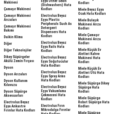
Eşya Other Seals
Makinesi
Kodları
(dishwashers) Hata
Çamaşır Makinesi
Kodları
Miele Beyaz Eşya
Ocak Hata Kodları
Çamaşır Makinesi
Electrolux Beyaz
Arızaları
Eşya Plastic
Miele Bulaşık
Peripherals Such As
Makinesi Arıza
Çamaşır Makinesi
Detergent
Kodları
Bakımı
Dispensers Hata
Miele Çamaşır
Kodları
Daikin Klima
Makinesi Arıza
Electrolux Beyaz
Kodları
Diğer
Eşya Rails Hata
Miele Küçük Ev
Diğer Teknolojiler
Kodları
Aletleri Kahve
Dikey Süpürgeler
Electrolux Beyaz
Makinesi Hata
Akülü Zemin Fırçası
Eşya Soğutucular
Kodları
Hata Kodları
Dyson
Miele Küçük Ev
Electrolux Beyaz
Aletleri Ütü Hata
Dyson Arızaları
Eşya Spray Arms
Kodları
Hata Kodları
Dyson Kullanım
Miele Süpürge Dikey
Kılavuzu
Electrolux Beyaz
Süpürge Hata
Eşya Vakumlama
Dyson Süpürge
Kodları
Çekmecesi Hata
Aksesuarları
Miele Süpürge
Kodları
Electrolux Beyaz
Robot Süpürge Hata
Electrolux Fırın
Eşya Ankastre
Kodları
Mikrodalga Fırınlar
Fırınlar Hata Kodları
Miele Süpürge
Hata Kodları