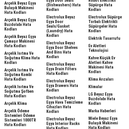
Eşya Door Seals
Robot Elektrikli
Arçelik Beyaz Eşya
(dishwashers) Hata
Süpürge Hata
Bulaşık Makinesi
Kodları
Kodları
Hata Kodları
Electrolux Beyaz
Electrolux Süpürge
Arçelik Beyaz Eşya
Eşya Door
Torbalı Elektrikli
Buzdolabı Hata
Seals/gasket
Süpürgeler Hata
Kodları
(laundry) Hata
Kodları
Kodları
Arçelik Beyaz Eşya
Elektrik Tasarrufu
Çamaşır Makinesi
Electrolux Beyaz
Hata Kodları
Ev Aletleri
Eşya Door Shelves
Teknolojisi
And Bins Hata
Arçelik Isıtma Ve
Kodları
Soğutma Klima Hata
Kahve Küçük Ev
Kodları
Aletleri Kahve
Electrolux Beyaz
Makinesi Hata
Eşya Drain Filters
Arçelik Isıtma Ve
Kodları
Hata Kodları
Soğutma Kombi
Hata Kodları
Klima Arızaları
Electrolux Beyaz
Eşya Drawers Hata
Arçelik Isıtma Ve
Klimalar
Kodları
Soğutma Şofben
LG Beyaz Eşya
Hata Kodları
Electrolux Beyaz
Buzdolabı Hata
Eşya Hava Temizleme
Arçelik Klima
Kodları
Cihazları Hata
Arçelik Ödeme
Marka Haberleri
Kodları
Sistemleri Ödeme
Miele Beyaz Eşya
Electrolux Beyaz
Sistemleri 1000TR
Bulaşık Makinesi
Eşya Interior Racks
Hata Kodları
Hata Kodları
Hata Kodları