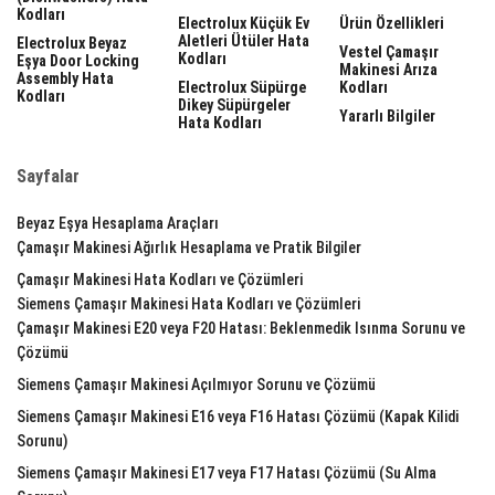
Kodları
Electrolux Küçük Ev
Ürün Özellikleri
Aletleri Ütüler Hata
Electrolux Beyaz
Vestel Çamaşır
Kodları
Eşya Door Locking
Makinesi Arıza
Assembly Hata
Electrolux Süpürge
Kodları
Kodları
Dikey Süpürgeler
Yararlı Bilgiler
Hata Kodları
Sayfalar
Beyaz Eşya Hesaplama Araçları
Çamaşır Makinesi Ağırlık Hesaplama ve Pratik Bilgiler
Çamaşır Makinesi Hata Kodları ve Çözümleri
Siemens Çamaşır Makinesi Hata Kodları ve Çözümleri
Çamaşır Makinesi E20 veya F20 Hatası: Beklenmedik Isınma Sorunu ve
Çözümü
Siemens Çamaşır Makinesi Açılmıyor Sorunu ve Çözümü
Siemens Çamaşır Makinesi E16 veya F16 Hatası Çözümü (Kapak Kilidi
Sorunu)
Siemens Çamaşır Makinesi E17 veya F17 Hatası Çözümü (Su Alma