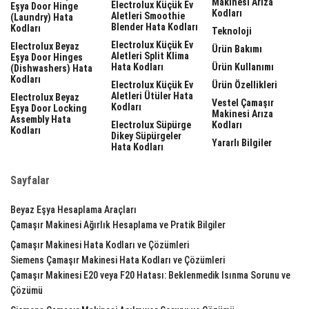
Makinesi Arıza
Electrolux Küçük Ev
Eşya Door Hinge
Kodları
Aletleri Smoothie
(laundry) Hata
Blender Hata Kodları
Kodları
Teknoloji
Electrolux Küçük Ev
Electrolux Beyaz
Ürün Bakımı
Aletleri Split Klima
Eşya Door Hinges
Hata Kodları
Ürün Kullanımı
(dishwashers) Hata
Kodları
Electrolux Küçük Ev
Ürün Özellikleri
Aletleri Ütüler Hata
Electrolux Beyaz
Vestel Çamaşır
Kodları
Eşya Door Locking
Makinesi Arıza
Assembly Hata
Electrolux Süpürge
Kodları
Kodları
Dikey Süpürgeler
Yararlı Bilgiler
Hata Kodları
Sayfalar
Beyaz Eşya Hesaplama Araçları
Çamaşır Makinesi Ağırlık Hesaplama ve Pratik Bilgiler
Çamaşır Makinesi Hata Kodları ve Çözümleri
Siemens Çamaşır Makinesi Hata Kodları ve Çözümleri
Çamaşır Makinesi E20 veya F20 Hatası: Beklenmedik Isınma Sorunu ve
Çözümü