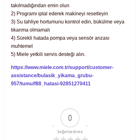
takılmadığından emin olun
2) Programı iptal ederek makineyi resetleyin
3) Su tahliye hortumunu kontrol edin, bükülme veya
tıkanma olmamalı
4) Sürekli hatada pompa veya sensör arızası
muhtemel
5) Miele yetkili servis desteği alın.
https://www.miele.com.tr/support/customer-
assistance/bulasik_yikama_grubu-
957/tumu/f88_hatasi-92851270411
0
Değerlendirme