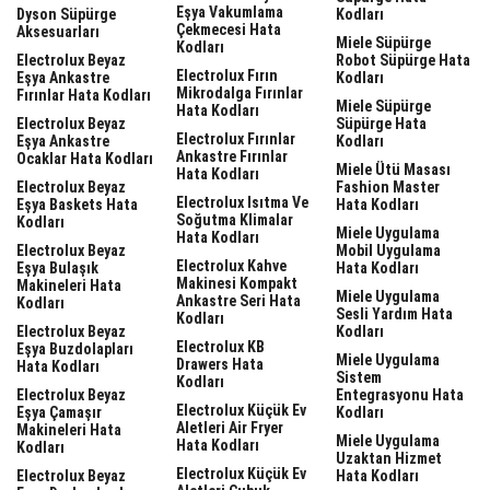
Eşya Vakumlama
Dyson Süpürge
Kodları
Çekmecesi Hata
Aksesuarları
Miele Süpürge
Kodları
Electrolux Beyaz
Robot Süpürge Hata
Electrolux Fırın
Eşya Ankastre
Kodları
Mikrodalga Fırınlar
Fırınlar Hata Kodları
Miele Süpürge
Hata Kodları
Electrolux Beyaz
Süpürge Hata
Electrolux Fırınlar
Eşya Ankastre
Kodları
Ankastre Fırınlar
Ocaklar Hata Kodları
Miele Ütü Masası
Hata Kodları
Electrolux Beyaz
Fashion Master
Electrolux Isıtma Ve
Eşya Baskets Hata
Hata Kodları
Soğutma Klimalar
Kodları
Miele Uygulama
Hata Kodları
Electrolux Beyaz
Mobil Uygulama
Electrolux Kahve
Eşya Bulaşık
Hata Kodları
Makinesi Kompakt
Makineleri Hata
Miele Uygulama
Ankastre Seri Hata
Kodları
Sesli Yardım Hata
Kodları
Electrolux Beyaz
Kodları
Electrolux KB
Eşya Buzdolapları
Miele Uygulama
Drawers Hata
Hata Kodları
Sistem
Kodları
Electrolux Beyaz
Entegrasyonu Hata
Electrolux Küçük Ev
Eşya Çamaşır
Kodları
Aletleri Air Fryer
Makineleri Hata
Miele Uygulama
Hata Kodları
Kodları
Uzaktan Hizmet
Electrolux Küçük Ev
Electrolux Beyaz
Hata Kodları