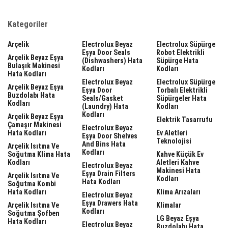
Kategoriler
Arçelik
Electrolux Beyaz
Electrolux Süpürge
Eşya Door Seals
Robot Elektrikli
Arçelik Beyaz Eşya
(dishwashers) Hata
Süpürge Hata
Bulaşık Makinesi
Kodları
Kodları
Hata Kodları
Electrolux Beyaz
Electrolux Süpürge
Arçelik Beyaz Eşya
Eşya Door
Torbalı Elektrikli
Buzdolabı Hata
Seals/gasket
Süpürgeler Hata
Kodları
(laundry) Hata
Kodları
Kodları
Arçelik Beyaz Eşya
Elektrik Tasarrufu
Çamaşır Makinesi
Electrolux Beyaz
Hata Kodları
Ev Aletleri
Eşya Door Shelves
Teknolojisi
And Bins Hata
Arçelik Isıtma Ve
Kodları
Soğutma Klima Hata
Kahve Küçük Ev
Kodları
Aletleri Kahve
Electrolux Beyaz
Makinesi Hata
Eşya Drain Filters
Arçelik Isıtma Ve
Kodları
Hata Kodları
Soğutma Kombi
Hata Kodları
Klima Arızaları
Electrolux Beyaz
Eşya Drawers Hata
Arçelik Isıtma Ve
Klimalar
Kodları
Soğutma Şofben
LG Beyaz Eşya
Hata Kodları
Electrolux Beyaz
Buzdolabı Hata