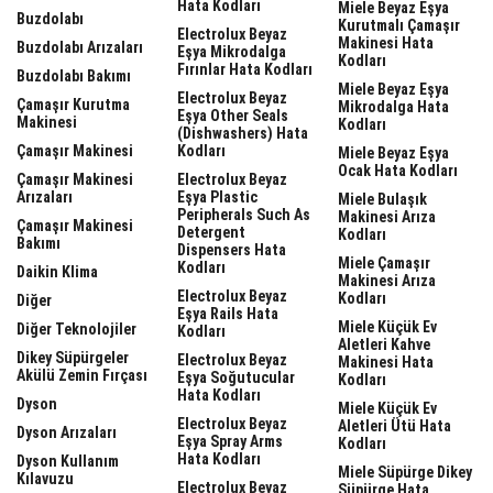
Hata Kodları
Miele Beyaz Eşya
Buzdolabı
Kurutmalı Çamaşır
Electrolux Beyaz
Makinesi Hata
Buzdolabı Arızaları
Eşya Mikrodalga
Kodları
Fırınlar Hata Kodları
Buzdolabı Bakımı
Miele Beyaz Eşya
Electrolux Beyaz
Çamaşır Kurutma
Mikrodalga Hata
Eşya Other Seals
Makinesi
Kodları
(dishwashers) Hata
Çamaşır Makinesi
Kodları
Miele Beyaz Eşya
Ocak Hata Kodları
Çamaşır Makinesi
Electrolux Beyaz
Arızaları
Eşya Plastic
Miele Bulaşık
Peripherals Such As
Makinesi Arıza
Çamaşır Makinesi
Detergent
Kodları
Bakımı
Dispensers Hata
Miele Çamaşır
Kodları
Daikin Klima
Makinesi Arıza
Electrolux Beyaz
Kodları
Diğer
Eşya Rails Hata
Miele Küçük Ev
Diğer Teknolojiler
Kodları
Aletleri Kahve
Dikey Süpürgeler
Electrolux Beyaz
Makinesi Hata
Akülü Zemin Fırçası
Eşya Soğutucular
Kodları
Hata Kodları
Dyson
Miele Küçük Ev
Electrolux Beyaz
Aletleri Ütü Hata
Dyson Arızaları
Eşya Spray Arms
Kodları
Hata Kodları
Dyson Kullanım
Miele Süpürge Dikey
Kılavuzu
Electrolux Beyaz
Süpürge Hata