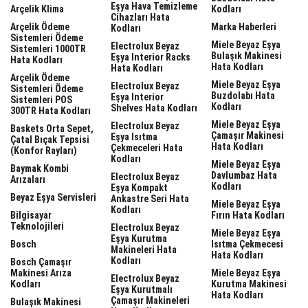
Eşya Hava Temizleme
Arçelik Klima
Kodları
Cihazları Hata
Arçelik Ödeme
Marka Haberleri
Kodları
Sistemleri Ödeme
Miele Beyaz Eşya
Electrolux Beyaz
Sistemleri 1000TR
Bulaşık Makinesi
Eşya Interior Racks
Hata Kodları
Hata Kodları
Hata Kodları
Arçelik Ödeme
Miele Beyaz Eşya
Electrolux Beyaz
Sistemleri Ödeme
Buzdolabı Hata
Eşya Interior
Sistemleri POS
Kodları
Shelves Hata Kodları
300TR Hata Kodları
Miele Beyaz Eşya
Electrolux Beyaz
Baskets Orta Sepet,
Çamaşır Makinesi
Eşya Isıtma
Çatal Bıçak Tepsisi
Hata Kodları
Çekmeceleri Hata
(Konfor Rayları)
Kodları
Miele Beyaz Eşya
Baymak Kombi
Davlumbaz Hata
Electrolux Beyaz
Arızaları
Kodları
Eşya Kompakt
Beyaz Eşya Servisleri
Ankastre Seri Hata
Miele Beyaz Eşya
Kodları
Bilgisayar
Fırın Hata Kodları
Teknolojileri
Electrolux Beyaz
Miele Beyaz Eşya
Eşya Kurutma
Bosch
Isıtma Çekmecesi
Makineleri Hata
Hata Kodları
Kodları
Bosch Çamaşır
Makinesi Arıza
Miele Beyaz Eşya
Electrolux Beyaz
Kodları
Kurutma Makinesi
Eşya Kurutmalı
Hata Kodları
Çamaşır Makineleri
Bulaşık Makinesi