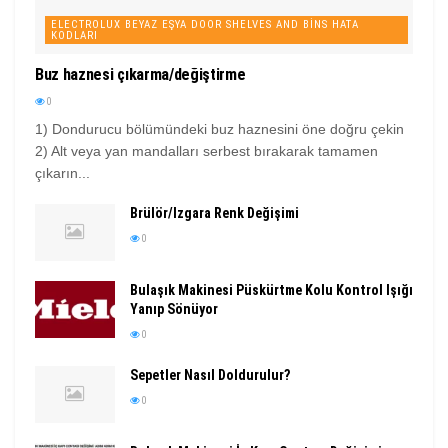
ELECTROLUX BEYAZ EŞYA DOOR SHELVES AND BINS HATA
KODLARI
Buz haznesi çıkarma/değiştirme
0
1) Dondurucu bölümündeki buz haznesini öne doğru çekin
2) Alt veya yan mandalları serbest bırakarak tamamen
çıkarın...
Brülör/Izgara Renk Değişimi
0
Bulaşık Makinesi Püskürtme Kolu Kontrol Işığı
Yanıp Sönüyor
0
Sepetler Nasıl Doldurulur?
0