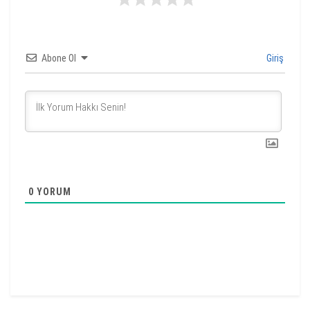
Abone Ol
Giriş
0
YORUM