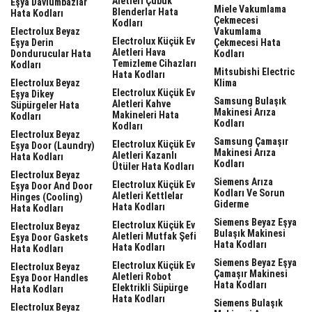
Aletleri Çubuk
Eşya Davlumbazlar
Miele Vakumlama
Blenderlar Hata
Hata Kodları
Çekmecesi
Kodları
Electrolux Beyaz
Vakumlama
Electrolux Küçük Ev
Eşya Derin
Çekmecesi Hata
Aletleri Hava
Dondurucular Hata
Kodları
Temizleme Cihazları
Kodları
Mitsubishi Electric
Hata Kodları
Electrolux Beyaz
Klima
Electrolux Küçük Ev
Eşya Dikey
Samsung Bulaşık
Aletleri Kahve
Süpürgeler Hata
Makinesi Arıza
Makineleri Hata
Kodları
Kodları
Kodları
Electrolux Beyaz
Samsung Çamaşır
Electrolux Küçük Ev
Eşya Door (laundry)
Makinesi Arıza
Aletleri Kazanlı
Hata Kodları
Kodları
Ütüler Hata Kodları
Electrolux Beyaz
Siemens Arıza
Electrolux Küçük Ev
Eşya Door And Door
Kodları Ve Sorun
Aletleri Kettlelar
Hinges (cooling)
Giderme
Hata Kodları
Hata Kodları
Siemens Beyaz Eşya
Electrolux Küçük Ev
Electrolux Beyaz
Bulaşık Makinesi
Aletleri Mutfak Şefi
Eşya Door Gaskets
Hata Kodları
Hata Kodları
Hata Kodları
Siemens Beyaz Eşya
Electrolux Küçük Ev
Electrolux Beyaz
Çamaşır Makinesi
Aletleri Robot
Eşya Door Handles
Hata Kodları
Elektrikli Süpürge
Hata Kodları
Hata Kodları
Siemens Bulaşık
Electrolux Beyaz