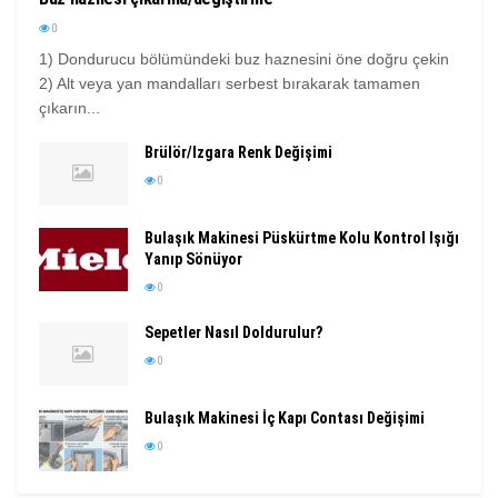
0
1) Dondurucu bölümündeki buz haznesini öne doğru çekin
2) Alt veya yan mandalları serbest bırakarak tamamen
çıkarın...
Brülör/Izgara Renk Değişimi
0
Bulaşık Makinesi Püskürtme Kolu Kontrol Işığı
Yanıp Sönüyor
0
Sepetler Nasıl Doldurulur?
0
Bulaşık Makinesi İç Kapı Contası Değişimi
0