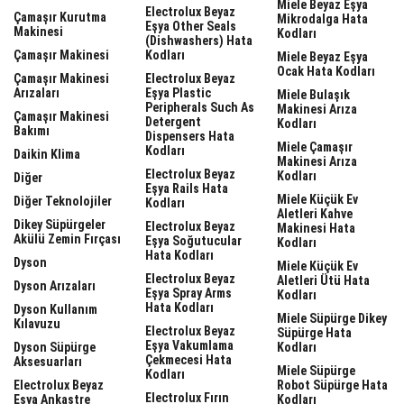
Miele Beyaz Eşya
Electrolux Beyaz
Çamaşır Kurutma
Mikrodalga Hata
Eşya Other Seals
Makinesi
Kodları
(dishwashers) Hata
Çamaşır Makinesi
Kodları
Miele Beyaz Eşya
Ocak Hata Kodları
Çamaşır Makinesi
Electrolux Beyaz
Arızaları
Eşya Plastic
Miele Bulaşık
Peripherals Such As
Makinesi Arıza
Çamaşır Makinesi
Detergent
Kodları
Bakımı
Dispensers Hata
Miele Çamaşır
Kodları
Daikin Klima
Makinesi Arıza
Electrolux Beyaz
Kodları
Diğer
Eşya Rails Hata
Miele Küçük Ev
Diğer Teknolojiler
Kodları
Aletleri Kahve
Dikey Süpürgeler
Electrolux Beyaz
Makinesi Hata
Akülü Zemin Fırçası
Eşya Soğutucular
Kodları
Hata Kodları
Dyson
Miele Küçük Ev
Electrolux Beyaz
Aletleri Ütü Hata
Dyson Arızaları
Eşya Spray Arms
Kodları
Hata Kodları
Dyson Kullanım
Miele Süpürge Dikey
Kılavuzu
Electrolux Beyaz
Süpürge Hata
Eşya Vakumlama
Dyson Süpürge
Kodları
Çekmecesi Hata
Aksesuarları
Miele Süpürge
Kodları
Electrolux Beyaz
Robot Süpürge Hata
Electrolux Fırın
Eşya Ankastre
Kodları