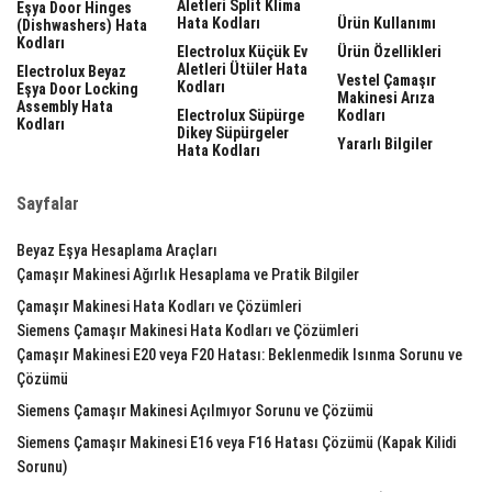
Aletleri Split Klima
Eşya Door Hinges
Hata Kodları
Ürün Kullanımı
(dishwashers) Hata
Kodları
Electrolux Küçük Ev
Ürün Özellikleri
Aletleri Ütüler Hata
Electrolux Beyaz
Vestel Çamaşır
Kodları
Eşya Door Locking
Makinesi Arıza
Assembly Hata
Electrolux Süpürge
Kodları
Kodları
Dikey Süpürgeler
Yararlı Bilgiler
Hata Kodları
Sayfalar
Beyaz Eşya Hesaplama Araçları
Çamaşır Makinesi Ağırlık Hesaplama ve Pratik Bilgiler
Çamaşır Makinesi Hata Kodları ve Çözümleri
Siemens Çamaşır Makinesi Hata Kodları ve Çözümleri
Çamaşır Makinesi E20 veya F20 Hatası: Beklenmedik Isınma Sorunu ve
Çözümü
Siemens Çamaşır Makinesi Açılmıyor Sorunu ve Çözümü
Siemens Çamaşır Makinesi E16 veya F16 Hatası Çözümü (Kapak Kilidi
Sorunu)