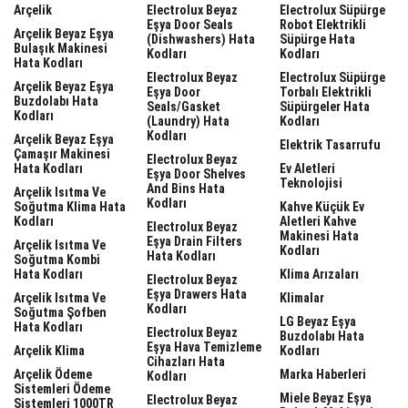
Arçelik
Electrolux Beyaz
Electrolux Süpürge
Eşya Door Seals
Robot Elektrikli
Arçelik Beyaz Eşya
(dishwashers) Hata
Süpürge Hata
Bulaşık Makinesi
Kodları
Kodları
Hata Kodları
Electrolux Beyaz
Electrolux Süpürge
Arçelik Beyaz Eşya
Eşya Door
Torbalı Elektrikli
Buzdolabı Hata
Seals/gasket
Süpürgeler Hata
Kodları
(laundry) Hata
Kodları
Kodları
Arçelik Beyaz Eşya
Elektrik Tasarrufu
Çamaşır Makinesi
Electrolux Beyaz
Hata Kodları
Ev Aletleri
Eşya Door Shelves
Teknolojisi
And Bins Hata
Arçelik Isıtma Ve
Kodları
Soğutma Klima Hata
Kahve Küçük Ev
Kodları
Aletleri Kahve
Electrolux Beyaz
Makinesi Hata
Eşya Drain Filters
Arçelik Isıtma Ve
Kodları
Hata Kodları
Soğutma Kombi
Hata Kodları
Klima Arızaları
Electrolux Beyaz
Eşya Drawers Hata
Arçelik Isıtma Ve
Klimalar
Kodları
Soğutma Şofben
LG Beyaz Eşya
Hata Kodları
Electrolux Beyaz
Buzdolabı Hata
Eşya Hava Temizleme
Arçelik Klima
Kodları
Cihazları Hata
Arçelik Ödeme
Marka Haberleri
Kodları
Sistemleri Ödeme
Miele Beyaz Eşya
Electrolux Beyaz
Sistemleri 1000TR