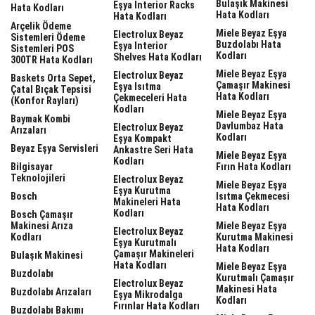
Bulaşık Makinesi
Eşya Interior Racks
Hata Kodları
Hata Kodları
Hata Kodları
Arçelik Ödeme
Miele Beyaz Eşya
Electrolux Beyaz
Sistemleri Ödeme
Buzdolabı Hata
Eşya Interior
Sistemleri POS
Kodları
Shelves Hata Kodları
300TR Hata Kodları
Miele Beyaz Eşya
Electrolux Beyaz
Baskets Orta Sepet,
Çamaşır Makinesi
Eşya Isıtma
Çatal Bıçak Tepsisi
Hata Kodları
Çekmeceleri Hata
(Konfor Rayları)
Kodları
Miele Beyaz Eşya
Baymak Kombi
Davlumbaz Hata
Electrolux Beyaz
Arızaları
Kodları
Eşya Kompakt
Beyaz Eşya Servisleri
Ankastre Seri Hata
Miele Beyaz Eşya
Kodları
Bilgisayar
Fırın Hata Kodları
Teknolojileri
Electrolux Beyaz
Miele Beyaz Eşya
Eşya Kurutma
Bosch
Isıtma Çekmecesi
Makineleri Hata
Hata Kodları
Kodları
Bosch Çamaşır
Makinesi Arıza
Miele Beyaz Eşya
Electrolux Beyaz
Kodları
Kurutma Makinesi
Eşya Kurutmalı
Hata Kodları
Çamaşır Makineleri
Bulaşık Makinesi
Hata Kodları
Miele Beyaz Eşya
Buzdolabı
Kurutmalı Çamaşır
Electrolux Beyaz
Makinesi Hata
Buzdolabı Arızaları
Eşya Mikrodalga
Kodları
Fırınlar Hata Kodları
Buzdolabı Bakımı