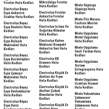
Mikrodalga Fırınlar
Fırınlar Hata Kodları
Miele Süpürge
Hata Kodları
Electrolux Beyaz
Süpürge Hata
Electrolux Fırınlar
Eşya Ankastre
Kodları
Ankastre Fırınlar
Ocaklar Hata Kodları
Miele Ütü Masası
Hata Kodları
Electrolux Beyaz
Fashion Master
Electrolux Isıtma Ve
Eşya Baskets Hata
Hata Kodları
Soğutma Klimalar
Kodları
Miele Uygulama
Hata Kodları
Electrolux Beyaz
Mobil Uygulama
Electrolux Kahve
Eşya Bulaşık
Hata Kodları
Makinesi Kompakt
Makineleri Hata
Miele Uygulama
Ankastre Seri Hata
Kodları
Sesli Yardım Hata
Kodları
Electrolux Beyaz
Kodları
Electrolux KB
Eşya Buzdolapları
Miele Uygulama
Drawers Hata
Hata Kodları
Sistem
Kodları
Electrolux Beyaz
Entegrasyonu Hata
Electrolux Küçük Ev
Eşya Çamaşır
Kodları
Aletleri Air Fryer
Makineleri Hata
Miele Uygulama
Hata Kodları
Kodları
Uzaktan Hizmet
Electrolux Küçük Ev
Electrolux Beyaz
Hata Kodları
Aletleri Çubuk
Eşya Davlumbazlar
Miele Vakumlama
Blenderlar Hata
Hata Kodları
Çekmecesi
Kodları
Electrolux Beyaz
Vakumlama
Electrolux Küçük Ev
Eşya Derin
Çekmecesi Hata
Aletleri Hava