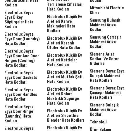
Dondurucular Hata
Kodları
Temizleme Cihazları
Kodları
Mitsubishi Electric
Hata Kodları
Electrolux Beyaz
Klima
Electrolux Küçük Ev
Eşya Dikey
Samsung Bulaşık
Aletleri Kahve
Süpürgeler Hata
Makinesi Arıza
Makineleri Hata
Kodları
Kodları
Kodları
Electrolux Beyaz
Samsung Çamaşır
Electrolux Küçük Ev
Eşya Door (laundry)
Makinesi Arıza
Aletleri Kazanlı
Hata Kodları
Kodları
Ütüler Hata Kodları
Electrolux Beyaz
Siemens Arıza
Electrolux Küçük Ev
Eşya Door And Door
Kodları Ve Sorun
Aletleri Kettlelar
Hinges (cooling)
Giderme
Hata Kodları
Hata Kodları
Siemens Beyaz Eşya
Electrolux Küçük Ev
Electrolux Beyaz
Bulaşık Makinesi
Aletleri Mutfak Şefi
Eşya Door Gaskets
Hata Kodları
Hata Kodları
Hata Kodları
Siemens Beyaz Eşya
Electrolux Küçük Ev
Electrolux Beyaz
Çamaşır Makinesi
Aletleri Robot
Eşya Door Handles
Hata Kodları
Elektrikli Süpürge
Hata Kodları
Hata Kodları
Siemens Bulaşık
Electrolux Beyaz
Makinesi Arıza
Electrolux Küçük Ev
Eşya Door Hinge
Kodları
Aletleri Smoothie
(laundry) Hata
Blender Hata Kodları
Kodları
Teknoloji
Electrolux Küçük Ev
Electrolux Beyaz
Ürün Bakımı