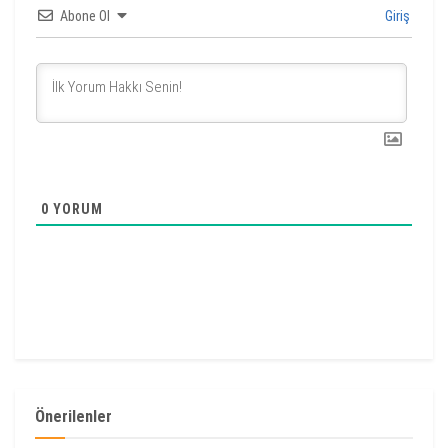
Abone Ol
Giriş
0
YORUM
Önerilenler