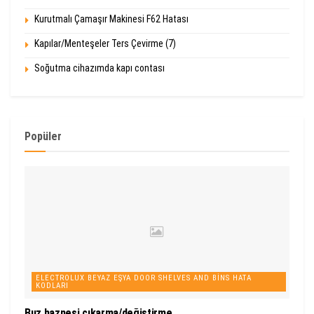
Kurutmalı Çamaşır Makinesi F62 Hatası
Kapılar/Menteşeler Ters Çevirme (7)
Soğutma cihazımda kapı contası
Popüler
ELECTROLUX BEYAZ EŞYA DOOR SHELVES AND BINS HATA
KODLARI
Buz haznesi çıkarma/değiştirme