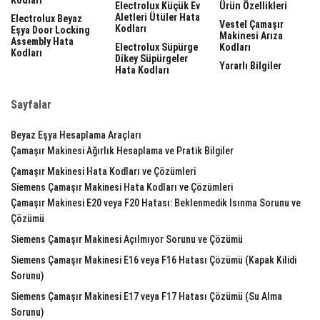
Kodları
Electrolux Küçük Ev
Ürün Özellikleri
Aletleri Ütüler Hata
Electrolux Beyaz
Vestel Çamaşır
Kodları
Eşya Door Locking
Makinesi Arıza
Assembly Hata
Electrolux Süpürge
Kodları
Kodları
Dikey Süpürgeler
Yararlı Bilgiler
Hata Kodları
Sayfalar
Beyaz Eşya Hesaplama Araçları
Çamaşır Makinesi Ağırlık Hesaplama ve Pratik Bilgiler
Çamaşır Makinesi Hata Kodları ve Çözümleri
Siemens Çamaşır Makinesi Hata Kodları ve Çözümleri
Çamaşır Makinesi E20 veya F20 Hatası: Beklenmedik Isınma Sorunu ve
Çözümü
Siemens Çamaşır Makinesi Açılmıyor Sorunu ve Çözümü
Siemens Çamaşır Makinesi E16 veya F16 Hatası Çözümü (Kapak Kilidi
Sorunu)
Siemens Çamaşır Makinesi E17 veya F17 Hatası Çözümü (Su Alma
Sorunu)