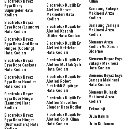
Electrolux Beyaz
Klima
Electrolux Küçük Ev
Eşya Dikey
Samsung Bulaşık
Aletleri Kahve
Süpürgeler Hata
Makinesi Arıza
Makineleri Hata
Kodları
Kodları
Kodları
Electrolux Beyaz
Samsung Çamaşır
Electrolux Küçük Ev
Eşya Door (laundry)
Makinesi Arıza
Aletleri Kazanlı
Hata Kodları
Kodları
Ütüler Hata Kodları
Electrolux Beyaz
Siemens Arıza
Electrolux Küçük Ev
Eşya Door And Door
Kodları Ve Sorun
Aletleri Kettlelar
Hinges (cooling)
Giderme
Hata Kodları
Hata Kodları
Siemens Beyaz Eşya
Electrolux Küçük Ev
Electrolux Beyaz
Bulaşık Makinesi
Aletleri Mutfak Şefi
Eşya Door Gaskets
Hata Kodları
Hata Kodları
Hata Kodları
Siemens Beyaz Eşya
Electrolux Küçük Ev
Electrolux Beyaz
Çamaşır Makinesi
Aletleri Robot
Eşya Door Handles
Hata Kodları
Elektrikli Süpürge
Hata Kodları
Hata Kodları
Siemens Bulaşık
Electrolux Beyaz
Makinesi Arıza
Electrolux Küçük Ev
Eşya Door Hinge
Kodları
Aletleri Smoothie
(laundry) Hata
Blender Hata Kodları
Kodları
Teknoloji
Electrolux Küçük Ev
Electrolux Beyaz
Ürün Bakımı
Aletleri Split Klima
Eşya Door Hinges
Hata Kodları
Ürün Kullanımı
(dishwashers) Hata