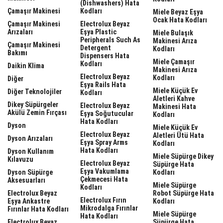
(dishwashers) Hata
Çamaşır Makinesi
Kodları
Miele Beyaz Eşya
Ocak Hata Kodları
Çamaşır Makinesi
Electrolux Beyaz
Arızaları
Eşya Plastic
Miele Bulaşık
Peripherals Such As
Makinesi Arıza
Çamaşır Makinesi
Detergent
Kodları
Bakımı
Dispensers Hata
Miele Çamaşır
Kodları
Daikin Klima
Makinesi Arıza
Electrolux Beyaz
Kodları
Diğer
Eşya Rails Hata
Miele Küçük Ev
Diğer Teknolojiler
Kodları
Aletleri Kahve
Dikey Süpürgeler
Electrolux Beyaz
Makinesi Hata
Akülü Zemin Fırçası
Eşya Soğutucular
Kodları
Hata Kodları
Dyson
Miele Küçük Ev
Electrolux Beyaz
Aletleri Ütü Hata
Dyson Arızaları
Eşya Spray Arms
Kodları
Hata Kodları
Dyson Kullanım
Miele Süpürge Dikey
Kılavuzu
Electrolux Beyaz
Süpürge Hata
Eşya Vakumlama
Dyson Süpürge
Kodları
Çekmecesi Hata
Aksesuarları
Miele Süpürge
Kodları
Electrolux Beyaz
Robot Süpürge Hata
Electrolux Fırın
Eşya Ankastre
Kodları
Mikrodalga Fırınlar
Fırınlar Hata Kodları
Miele Süpürge
Hata Kodları
Electrolux Beyaz
Süpürge Hata