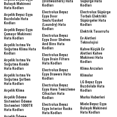
(dishwashers) Hata
Süpürge Hata
Bulaşık Makinesi
Kodları
Kodları
Hata Kodları
Electrolux Beyaz
Electrolux Süpürge
Arçelik Beyaz Eşya
Eşya Door
Torbalı Elektrikli
Buzdolabı Hata
Seals/gasket
Süpürgeler Hata
Kodları
(laundry) Hata
Kodları
Kodları
Arçelik Beyaz Eşya
Elektrik Tasarrufu
Çamaşır Makinesi
Electrolux Beyaz
Hata Kodları
Ev Aletleri
Eşya Door Shelves
Teknolojisi
And Bins Hata
Arçelik Isıtma Ve
Kodları
Soğutma Klima Hata
Kahve Küçük Ev
Kodları
Aletleri Kahve
Electrolux Beyaz
Makinesi Hata
Eşya Drain Filters
Arçelik Isıtma Ve
Kodları
Hata Kodları
Soğutma Kombi
Hata Kodları
Klima Arızaları
Electrolux Beyaz
Eşya Drawers Hata
Arçelik Isıtma Ve
Klimalar
Kodları
Soğutma Şofben
LG Beyaz Eşya
Hata Kodları
Electrolux Beyaz
Buzdolabı Hata
Eşya Hava Temizleme
Arçelik Klima
Kodları
Cihazları Hata
Arçelik Ödeme
Marka Haberleri
Kodları
Sistemleri Ödeme
Miele Beyaz Eşya
Electrolux Beyaz
Sistemleri 1000TR
Bulaşık Makinesi
Eşya Interior Racks
Hata Kodları
Hata Kodları
Hata Kodları
Arçelik Ödeme