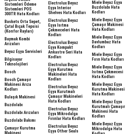
Miele Beyaz Eşya
Electrolux Beyaz
Sistemleri Ödeme
Buzdolabı Hata
Eşya Interior
Sistemleri POS
Kodları
Shelves Hata Kodları
300TR Hata Kodları
Miele Beyaz Eşya
Electrolux Beyaz
Baskets Orta Sepet,
Çamaşır Makinesi
Eşya Isıtma
Çatal Bıçak Tepsisi
Hata Kodları
Çekmeceleri Hata
(Konfor Rayları)
Kodları
Miele Beyaz Eşya
Baymak Kombi
Davlumbaz Hata
Electrolux Beyaz
Arızaları
Kodları
Eşya Kompakt
Beyaz Eşya Servisleri
Ankastre Seri Hata
Miele Beyaz Eşya
Kodları
Bilgisayar
Fırın Hata Kodları
Teknolojileri
Electrolux Beyaz
Miele Beyaz Eşya
Eşya Kurutma
Bosch
Isıtma Çekmecesi
Makineleri Hata
Hata Kodları
Kodları
Bosch Çamaşır
Makinesi Arıza
Miele Beyaz Eşya
Electrolux Beyaz
Kodları
Kurutma Makinesi
Eşya Kurutmalı
Hata Kodları
Çamaşır Makineleri
Bulaşık Makinesi
Hata Kodları
Miele Beyaz Eşya
Buzdolabı
Kurutmalı Çamaşır
Electrolux Beyaz
Makinesi Hata
Buzdolabı Arızaları
Eşya Mikrodalga
Kodları
Fırınlar Hata Kodları
Buzdolabı Bakımı
Miele Beyaz Eşya
Electrolux Beyaz
Çamaşır Kurutma
Mikrodalga Hata
Eşya Other Seals
Makinesi
Kodları