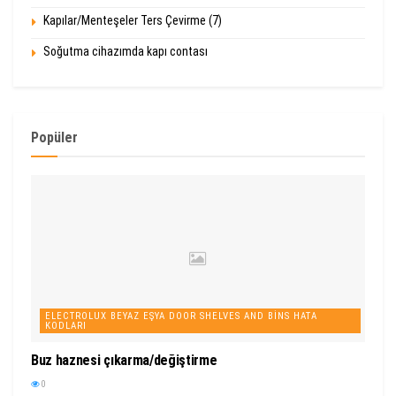
Kapılar/Menteşeler Ters Çevirme (7)
Soğutma cihazımda kapı contası
Popüler
ELECTROLUX BEYAZ EŞYA DOOR SHELVES AND BINS HATA
KODLARI
Buz haznesi çıkarma/değiştirme
0