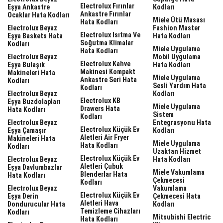
Electrolux Fırınlar
Eşya Ankastre
Kodları
Ankastre Fırınlar
Ocaklar Hata Kodları
Miele Ütü Masası
Hata Kodları
Electrolux Beyaz
Fashion Master
Electrolux Isıtma Ve
Eşya Baskets Hata
Hata Kodları
Soğutma Klimalar
Kodları
Miele Uygulama
Hata Kodları
Electrolux Beyaz
Mobil Uygulama
Electrolux Kahve
Eşya Bulaşık
Hata Kodları
Makinesi Kompakt
Makineleri Hata
Miele Uygulama
Ankastre Seri Hata
Kodları
Sesli Yardım Hata
Kodları
Electrolux Beyaz
Kodları
Electrolux KB
Eşya Buzdolapları
Miele Uygulama
Drawers Hata
Hata Kodları
Sistem
Kodları
Electrolux Beyaz
Entegrasyonu Hata
Electrolux Küçük Ev
Eşya Çamaşır
Kodları
Aletleri Air Fryer
Makineleri Hata
Miele Uygulama
Hata Kodları
Kodları
Uzaktan Hizmet
Electrolux Küçük Ev
Electrolux Beyaz
Hata Kodları
Aletleri Çubuk
Eşya Davlumbazlar
Miele Vakumlama
Blenderlar Hata
Hata Kodları
Çekmecesi
Kodları
Electrolux Beyaz
Vakumlama
Electrolux Küçük Ev
Eşya Derin
Çekmecesi Hata
Aletleri Hava
Dondurucular Hata
Kodları
Temizleme Cihazları
Kodları
Mitsubishi Electric
Hata Kodları