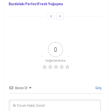
Buzdolabı PerfectFresh Yoğuşma
0
Değerlendirme
Abone Ol
Giriş