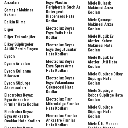
Arızaları
Eşya Plastic
Miele Bulaşık
Peripherals Such As
Makinesi Arıza
Çamaşır Makinesi
Detergent
Kodları
Bakımı
Dispensers Hata
Miele Çamaşır
Kodları
Daikin Klima
Makinesi Arıza
Electrolux Beyaz
Kodları
Diğer
Eşya Rails Hata
Miele Küçük Ev
Diğer Teknolojiler
Kodları
Aletleri Kahve
Dikey Süpürgeler
Electrolux Beyaz
Makinesi Hata
Akülü Zemin Fırçası
Eşya Soğutucular
Kodları
Hata Kodları
Dyson
Miele Küçük Ev
Electrolux Beyaz
Aletleri Ütü Hata
Dyson Arızaları
Eşya Spray Arms
Kodları
Hata Kodları
Dyson Kullanım
Miele Süpürge Dikey
Kılavuzu
Electrolux Beyaz
Süpürge Hata
Eşya Vakumlama
Dyson Süpürge
Kodları
Çekmecesi Hata
Aksesuarları
Miele Süpürge
Kodları
Electrolux Beyaz
Robot Süpürge Hata
Electrolux Fırın
Eşya Ankastre
Kodları
Mikrodalga Fırınlar
Fırınlar Hata Kodları
Miele Süpürge
Hata Kodları
Electrolux Beyaz
Süpürge Hata
Electrolux Fırınlar
Eşya Ankastre
Kodları
Ankastre Fırınlar
Ocaklar Hata Kodları
Miele Ütü Masası
Hata Kodları