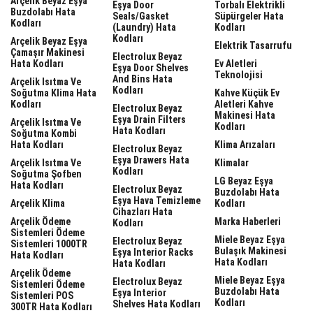
Arçelik Beyaz Eşya
Eşya Door
Torbalı Elektrikli
Buzdolabı Hata
Seals/gasket
Süpürgeler Hata
Kodları
(laundry) Hata
Kodları
Kodları
Arçelik Beyaz Eşya
Elektrik Tasarrufu
Çamaşır Makinesi
Electrolux Beyaz
Hata Kodları
Ev Aletleri
Eşya Door Shelves
Teknolojisi
And Bins Hata
Arçelik Isıtma Ve
Kodları
Soğutma Klima Hata
Kahve Küçük Ev
Kodları
Aletleri Kahve
Electrolux Beyaz
Makinesi Hata
Eşya Drain Filters
Arçelik Isıtma Ve
Kodları
Hata Kodları
Soğutma Kombi
Hata Kodları
Klima Arızaları
Electrolux Beyaz
Eşya Drawers Hata
Arçelik Isıtma Ve
Klimalar
Kodları
Soğutma Şofben
LG Beyaz Eşya
Hata Kodları
Electrolux Beyaz
Buzdolabı Hata
Eşya Hava Temizleme
Arçelik Klima
Kodları
Cihazları Hata
Arçelik Ödeme
Marka Haberleri
Kodları
Sistemleri Ödeme
Miele Beyaz Eşya
Electrolux Beyaz
Sistemleri 1000TR
Bulaşık Makinesi
Eşya Interior Racks
Hata Kodları
Hata Kodları
Hata Kodları
Arçelik Ödeme
Miele Beyaz Eşya
Electrolux Beyaz
Sistemleri Ödeme
Buzdolabı Hata
Eşya Interior
Sistemleri POS
Kodları
Shelves Hata Kodları
300TR Hata Kodları