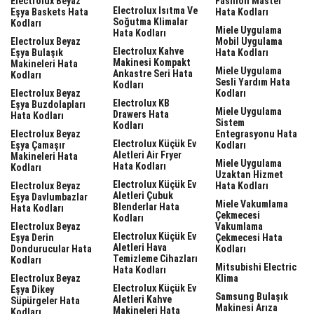
Electrolux Beyaz
Fashion Master
Electrolux Isıtma Ve
Eşya Baskets Hata
Hata Kodları
Soğutma Klimalar
Kodları
Miele Uygulama
Hata Kodları
Electrolux Beyaz
Mobil Uygulama
Electrolux Kahve
Eşya Bulaşık
Hata Kodları
Makinesi Kompakt
Makineleri Hata
Miele Uygulama
Ankastre Seri Hata
Kodları
Sesli Yardım Hata
Kodları
Electrolux Beyaz
Kodları
Electrolux KB
Eşya Buzdolapları
Miele Uygulama
Drawers Hata
Hata Kodları
Sistem
Kodları
Electrolux Beyaz
Entegrasyonu Hata
Electrolux Küçük Ev
Eşya Çamaşır
Kodları
Aletleri Air Fryer
Makineleri Hata
Miele Uygulama
Hata Kodları
Kodları
Uzaktan Hizmet
Electrolux Küçük Ev
Electrolux Beyaz
Hata Kodları
Aletleri Çubuk
Eşya Davlumbazlar
Miele Vakumlama
Blenderlar Hata
Hata Kodları
Çekmecesi
Kodları
Electrolux Beyaz
Vakumlama
Electrolux Küçük Ev
Eşya Derin
Çekmecesi Hata
Aletleri Hava
Dondurucular Hata
Kodları
Temizleme Cihazları
Kodları
Mitsubishi Electric
Hata Kodları
Electrolux Beyaz
Klima
Electrolux Küçük Ev
Eşya Dikey
Samsung Bulaşık
Aletleri Kahve
Süpürgeler Hata
Makinesi Arıza
Makineleri Hata
Kodları