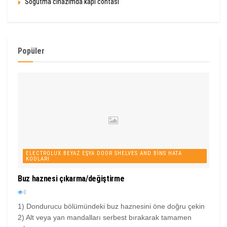
Soğutma cihazımda kapı contası
Popüler
ELECTROLUX BEYAZ EŞYA DOOR SHELVES AND BINS HATA
KODLARI
Buz haznesi çıkarma/değiştirme
0
1) Dondurucu bölümündeki buz haznesini öne doğru çekin
2) Alt veya yan mandalları serbest bırakarak tamamen