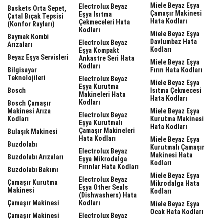
Miele Beyaz Eşya
Electrolux Beyaz
Baskets Orta Sepet,
Çamaşır Makinesi
Eşya Isıtma
Çatal Bıçak Tepsisi
Hata Kodları
Çekmeceleri Hata
(Konfor Rayları)
Kodları
Miele Beyaz Eşya
Baymak Kombi
Davlumbaz Hata
Electrolux Beyaz
Arızaları
Kodları
Eşya Kompakt
Beyaz Eşya Servisleri
Ankastre Seri Hata
Miele Beyaz Eşya
Kodları
Bilgisayar
Fırın Hata Kodları
Teknolojileri
Electrolux Beyaz
Miele Beyaz Eşya
Eşya Kurutma
Bosch
Isıtma Çekmecesi
Makineleri Hata
Hata Kodları
Kodları
Bosch Çamaşır
Makinesi Arıza
Miele Beyaz Eşya
Electrolux Beyaz
Kodları
Kurutma Makinesi
Eşya Kurutmalı
Hata Kodları
Çamaşır Makineleri
Bulaşık Makinesi
Hata Kodları
Miele Beyaz Eşya
Buzdolabı
Kurutmalı Çamaşır
Electrolux Beyaz
Makinesi Hata
Buzdolabı Arızaları
Eşya Mikrodalga
Kodları
Fırınlar Hata Kodları
Buzdolabı Bakımı
Miele Beyaz Eşya
Electrolux Beyaz
Çamaşır Kurutma
Mikrodalga Hata
Eşya Other Seals
Makinesi
Kodları
(dishwashers) Hata
Çamaşır Makinesi
Kodları
Miele Beyaz Eşya
Ocak Hata Kodları
Çamaşır Makinesi
Electrolux Beyaz