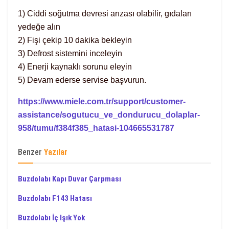
1) Ciddi soğutma devresi arızası olabilir, gıdaları
yedeğe alın
2) Fişi çekip 10 dakika bekleyin
3) Defrost sistemini inceleyin
4) Enerji kaynaklı sorunu eleyin
5) Devam ederse servise başvurun.
https://www.miele.com.tr/support/customer-
assistance/sogutucu_ve_dondurucu_dolaplar-
958/tumu/f384f385_hatasi-104665531787
Benzer
Yazılar
Buzdolabı Kapı Duvar Çarpması
Buzdolabı F143 Hatası
Buzdolabı İç Işık Yok