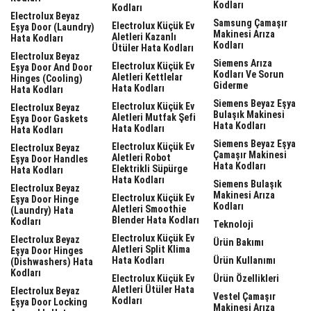
Kodları
Kodları
Electrolux Beyaz
Samsung Çamaşır
Electrolux Küçük Ev
Eşya Door (laundry)
Makinesi Arıza
Aletleri Kazanlı
Hata Kodları
Kodları
Ütüler Hata Kodları
Electrolux Beyaz
Siemens Arıza
Electrolux Küçük Ev
Eşya Door And Door
Kodları Ve Sorun
Aletleri Kettlelar
Hinges (cooling)
Giderme
Hata Kodları
Hata Kodları
Siemens Beyaz Eşya
Electrolux Küçük Ev
Electrolux Beyaz
Bulaşık Makinesi
Aletleri Mutfak Şefi
Eşya Door Gaskets
Hata Kodları
Hata Kodları
Hata Kodları
Siemens Beyaz Eşya
Electrolux Küçük Ev
Electrolux Beyaz
Çamaşır Makinesi
Aletleri Robot
Eşya Door Handles
Hata Kodları
Elektrikli Süpürge
Hata Kodları
Hata Kodları
Siemens Bulaşık
Electrolux Beyaz
Makinesi Arıza
Electrolux Küçük Ev
Eşya Door Hinge
Kodları
Aletleri Smoothie
(laundry) Hata
Blender Hata Kodları
Kodları
Teknoloji
Electrolux Küçük Ev
Electrolux Beyaz
Ürün Bakımı
Aletleri Split Klima
Eşya Door Hinges
Hata Kodları
Ürün Kullanımı
(dishwashers) Hata
Kodları
Electrolux Küçük Ev
Ürün Özellikleri
Aletleri Ütüler Hata
Electrolux Beyaz
Vestel Çamaşır
Kodları
Eşya Door Locking
Makinesi Arıza