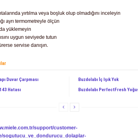
talarında yırtılma veya boşluk olup olmadığını inceleyin
lığı ayrı termometreyle ölçün
ıda yüklemeyin
sısını uygun seviyede tutun
ürerse servise danışın.
ılar
apı Duvar Çarpması
Buzdolabı İç Işık Yok
143 Hatası
Buzdolabı PerfectFresh Yoğ
ww.miele.com.tr/support/customer-
e/sogutucu_ve_dondurucu_dolaplar-