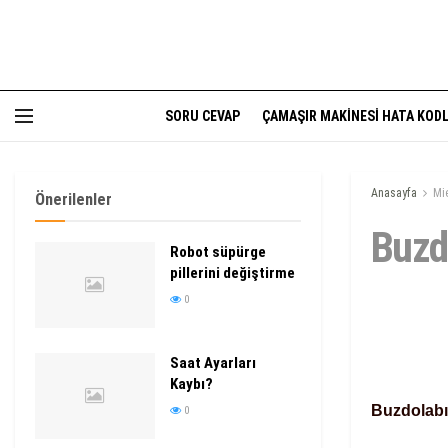
SORU CEVAP
ÇAMAŞIR MAKINESI HATA KODL
Anasayfa
Mi
Önerilenler
Buzd
Robot süpürge
pillerini değiştirme
0
Saat Ayarları
Kaybı?
Buzdolabı
0