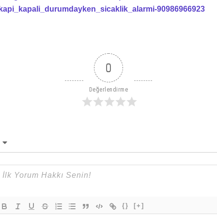
kapi_kapali_durumdayken_sicaklik_alarmi-90986966923
0
Değerlendirme
{}
[+]