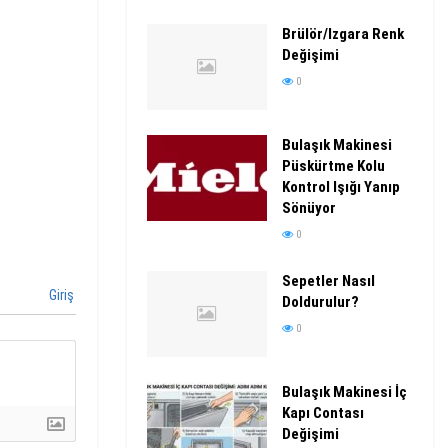
Brülör/Izgara Renk
Değişimi
0
Bulaşık Makinesi
Püskürtme Kolu
Kontrol Işığı Yanıp
Sönüyor
0
Sepetler Nasıl
Giriş
Doldurulur?
0
Bulaşık Makinesi İç
Kapı Contası
Değişimi