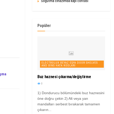
Soğutma cihazımda kapı contası
Popüler
ELECTROLUX BEYAZ EŞYA DOOR SHELVES
AND BINS HATA KODLARI
uşma
Buz haznesi çıkarma/değiştirme
0
1) Dondurucu bölümündeki buz haznesini
öne doğru çekin 2) Alt veya yan
mandalları serbest bırakarak tamamen
çıkarın...