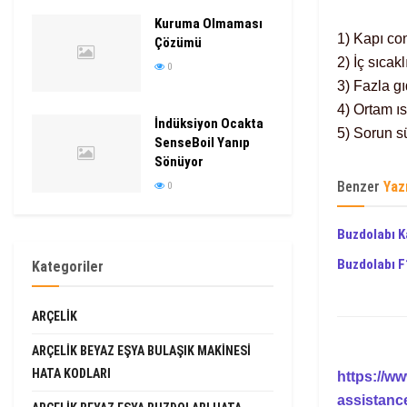
Kuruma Olmaması
1) Kapı con
Çözümü
2) İç sıcak
0
3) Fazla g
4) Ortam ı
İndüksiyon Ocakta
5) Sorun s
SenseBoil Yanıp
Sönüyor
Benzer
Yaz
0
Buzdolabı K
Buzdolabı F
Kategoriler
ARÇELIK
ARÇELIK BEYAZ EŞYA BULAŞIK MAKINESI
HATA KODLARI
https://w
assistanc