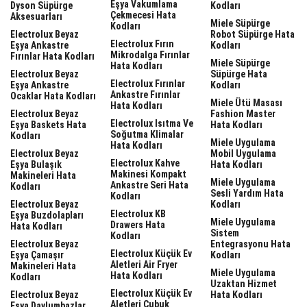
Eşya Vakumlama
Dyson Süpürge
Kodları
Çekmecesi Hata
Aksesuarları
Miele Süpürge
Kodları
Electrolux Beyaz
Robot Süpürge Hata
Electrolux Fırın
Eşya Ankastre
Kodları
Mikrodalga Fırınlar
Fırınlar Hata Kodları
Miele Süpürge
Hata Kodları
Electrolux Beyaz
Süpürge Hata
Electrolux Fırınlar
Eşya Ankastre
Kodları
Ankastre Fırınlar
Ocaklar Hata Kodları
Miele Ütü Masası
Hata Kodları
Electrolux Beyaz
Fashion Master
Electrolux Isıtma Ve
Eşya Baskets Hata
Hata Kodları
Soğutma Klimalar
Kodları
Miele Uygulama
Hata Kodları
Electrolux Beyaz
Mobil Uygulama
Electrolux Kahve
Eşya Bulaşık
Hata Kodları
Makinesi Kompakt
Makineleri Hata
Miele Uygulama
Ankastre Seri Hata
Kodları
Sesli Yardım Hata
Kodları
Electrolux Beyaz
Kodları
Electrolux KB
Eşya Buzdolapları
Miele Uygulama
Drawers Hata
Hata Kodları
Sistem
Kodları
Electrolux Beyaz
Entegrasyonu Hata
Electrolux Küçük Ev
Eşya Çamaşır
Kodları
Aletleri Air Fryer
Makineleri Hata
Miele Uygulama
Hata Kodları
Kodları
Uzaktan Hizmet
Electrolux Küçük Ev
Electrolux Beyaz
Hata Kodları
Aletleri Çubuk
Eşya Davlumbazlar