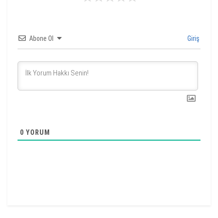
Abone Ol
Giriş
0
YORUM