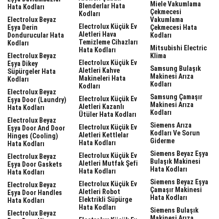
Miele Vakumlama
Blenderlar Hata
Hata Kodları
Çekmecesi
Kodları
Electrolux Beyaz
Vakumlama
Electrolux Küçük Ev
Eşya Derin
Çekmecesi Hata
Aletleri Hava
Dondurucular Hata
Kodları
Temizleme Cihazları
Kodları
Mitsubishi Electric
Hata Kodları
Electrolux Beyaz
Klima
Electrolux Küçük Ev
Eşya Dikey
Samsung Bulaşık
Aletleri Kahve
Süpürgeler Hata
Makinesi Arıza
Makineleri Hata
Kodları
Kodları
Kodları
Electrolux Beyaz
Samsung Çamaşır
Electrolux Küçük Ev
Eşya Door (laundry)
Makinesi Arıza
Aletleri Kazanlı
Hata Kodları
Kodları
Ütüler Hata Kodları
Electrolux Beyaz
Siemens Arıza
Electrolux Küçük Ev
Eşya Door And Door
Kodları Ve Sorun
Aletleri Kettlelar
Hinges (cooling)
Giderme
Hata Kodları
Hata Kodları
Siemens Beyaz Eşya
Electrolux Küçük Ev
Electrolux Beyaz
Bulaşık Makinesi
Aletleri Mutfak Şefi
Eşya Door Gaskets
Hata Kodları
Hata Kodları
Hata Kodları
Siemens Beyaz Eşya
Electrolux Küçük Ev
Electrolux Beyaz
Çamaşır Makinesi
Aletleri Robot
Eşya Door Handles
Hata Kodları
Elektrikli Süpürge
Hata Kodları
Hata Kodları
Siemens Bulaşık
Electrolux Beyaz
Makinesi Arıza