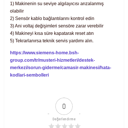
1) Makinenin su seviye algılayıcısı arızalanmış
olabilir
2) Sensör kablo bağlantılarını kontrol edin
3) Ani voltaj değişimleri sensöre zarar verebilir
4) Makineyi kısa süre kapatarak reset atın
5) Tekrarlanırsa teknik servis yardımı alın.
https://www.siemens-home.bsh-
group.com/tr/musteri-hizmetleri/destek-
merkezi/sorun-giderme/camasir-makinesi/hata-
kodlari-sembolleri
0
Değerlendirme