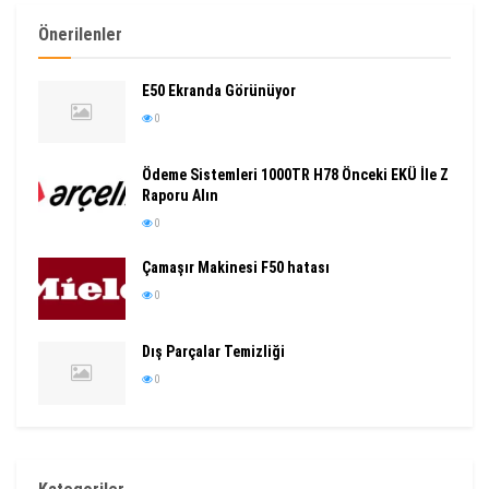
Önerilenler
E50 Ekranda Görünüyor
0
Ödeme Sistemleri 1000TR H78 Önceki EKÜ İle Z
Raporu Alın
0
Çamaşır Makinesi F50 hatası
0
Dış Parçalar Temizliği
0