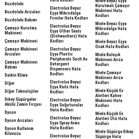
Miele Beyaz Eşya
Buzdolabı
Kurutmalı Çamaşır
Electrolux Beyaz
Makinesi Hata
Buzdolabı Arızaları
Eşya Mikrodalga
Kodları
Fırınlar Hata Kodları
Buzdolabı Bakımı
Miele Beyaz Eşya
Electrolux Beyaz
Çamaşır Kurutma
Mikrodalga Hata
Eşya Other Seals
Makinesi
Kodları
(dishwashers) Hata
Çamaşır Makinesi
Kodları
Miele Beyaz Eşya
Ocak Hata Kodları
Çamaşır Makinesi
Electrolux Beyaz
Arızaları
Eşya Plastic
Miele Bulaşık
Peripherals Such As
Makinesi Arıza
Çamaşır Makinesi
Detergent
Kodları
Bakımı
Dispensers Hata
Miele Çamaşır
Kodları
Daikin Klima
Makinesi Arıza
Electrolux Beyaz
Kodları
Diğer
Eşya Rails Hata
Miele Küçük Ev
Diğer Teknolojiler
Kodları
Aletleri Kahve
Dikey Süpürgeler
Electrolux Beyaz
Makinesi Hata
Akülü Zemin Fırçası
Eşya Soğutucular
Kodları
Hata Kodları
Dyson
Miele Küçük Ev
Electrolux Beyaz
Aletleri Ütü Hata
Dyson Arızaları
Eşya Spray Arms
Kodları
Hata Kodları
Dyson Kullanım
Miele Süpürge Dikey
Kılavuzu
Electrolux Beyaz
Süpürge Hata