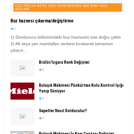
ELECTROLUX BEYAZ EŞYA DOOR SHELVES AND BINS HATA
KODLARI
Buz haznesi çıkarma/değiştirme
0
1) Dondurucu bölümündeki buz haznesini öne doğru çekin
2) Alt veya yan mandalları serbest bırakarak tamamen
çıkarın...
Brülör/Izgara Renk Değişimi
0
Bulaşık Makinesi Püskürtme Kolu Kontrol Işığı
Yanıp Sönüyor
0
Sepetler Nasıl Doldurulur?
0
Bulaşık Makinesi İç Kapı Contası Değişimi