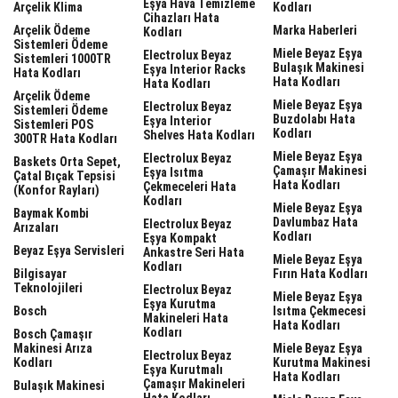
Eşya Hava Temizleme
Arçelik Klima
Kodları
Cihazları Hata
Arçelik Ödeme
Marka Haberleri
Kodları
Sistemleri Ödeme
Miele Beyaz Eşya
Electrolux Beyaz
Sistemleri 1000TR
Bulaşık Makinesi
Eşya Interior Racks
Hata Kodları
Hata Kodları
Hata Kodları
Arçelik Ödeme
Miele Beyaz Eşya
Electrolux Beyaz
Sistemleri Ödeme
Buzdolabı Hata
Eşya Interior
Sistemleri POS
Kodları
Shelves Hata Kodları
300TR Hata Kodları
Miele Beyaz Eşya
Electrolux Beyaz
Baskets Orta Sepet,
Çamaşır Makinesi
Eşya Isıtma
Çatal Bıçak Tepsisi
Hata Kodları
Çekmeceleri Hata
(Konfor Rayları)
Kodları
Miele Beyaz Eşya
Baymak Kombi
Davlumbaz Hata
Electrolux Beyaz
Arızaları
Kodları
Eşya Kompakt
Beyaz Eşya Servisleri
Ankastre Seri Hata
Miele Beyaz Eşya
Kodları
Bilgisayar
Fırın Hata Kodları
Teknolojileri
Electrolux Beyaz
Miele Beyaz Eşya
Eşya Kurutma
Bosch
Isıtma Çekmecesi
Makineleri Hata
Hata Kodları
Kodları
Bosch Çamaşır
Makinesi Arıza
Miele Beyaz Eşya
Electrolux Beyaz
Kodları
Kurutma Makinesi
Eşya Kurutmalı
Hata Kodları
Çamaşır Makineleri
Bulaşık Makinesi
Hata Kodları