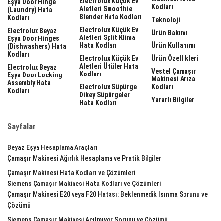
Electrolux Küçük Ev
Eşya Door Hinge
Kodları
Aletleri Smoothie
(laundry) Hata
Blender Hata Kodları
Kodları
Teknoloji
Electrolux Küçük Ev
Electrolux Beyaz
Ürün Bakımı
Aletleri Split Klima
Eşya Door Hinges
Hata Kodları
Ürün Kullanımı
(dishwashers) Hata
Kodları
Electrolux Küçük Ev
Ürün Özellikleri
Aletleri Ütüler Hata
Electrolux Beyaz
Vestel Çamaşır
Kodları
Eşya Door Locking
Makinesi Arıza
Assembly Hata
Electrolux Süpürge
Kodları
Kodları
Dikey Süpürgeler
Yararlı Bilgiler
Hata Kodları
Sayfalar
Beyaz Eşya Hesaplama Araçları
Çamaşır Makinesi Ağırlık Hesaplama ve Pratik Bilgiler
Çamaşır Makinesi Hata Kodları ve Çözümleri
Siemens Çamaşır Makinesi Hata Kodları ve Çözümleri
Çamaşır Makinesi E20 veya F20 Hatası: Beklenmedik Isınma Sorunu ve
Çözümü
Siemens Çamaşır Makinesi Açılmıyor Sorunu ve Çözümü