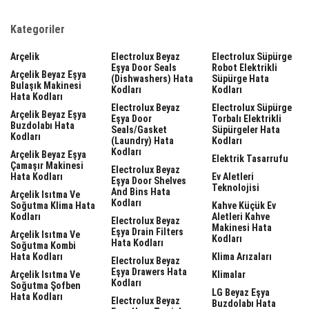
Kategoriler
Arçelik
Electrolux Beyaz
Electrolux Süpürge
Eşya Door Seals
Robot Elektrikli
Arçelik Beyaz Eşya
(dishwashers) Hata
Süpürge Hata
Bulaşık Makinesi
Kodları
Kodları
Hata Kodları
Electrolux Beyaz
Electrolux Süpürge
Arçelik Beyaz Eşya
Eşya Door
Torbalı Elektrikli
Buzdolabı Hata
Seals/gasket
Süpürgeler Hata
Kodları
(laundry) Hata
Kodları
Kodları
Arçelik Beyaz Eşya
Elektrik Tasarrufu
Çamaşır Makinesi
Electrolux Beyaz
Hata Kodları
Ev Aletleri
Eşya Door Shelves
Teknolojisi
And Bins Hata
Arçelik Isıtma Ve
Kodları
Soğutma Klima Hata
Kahve Küçük Ev
Kodları
Aletleri Kahve
Electrolux Beyaz
Makinesi Hata
Eşya Drain Filters
Arçelik Isıtma Ve
Kodları
Hata Kodları
Soğutma Kombi
Hata Kodları
Klima Arızaları
Electrolux Beyaz
Eşya Drawers Hata
Arçelik Isıtma Ve
Klimalar
Kodları
Soğutma Şofben
LG Beyaz Eşya
Hata Kodları
Electrolux Beyaz
Buzdolabı Hata