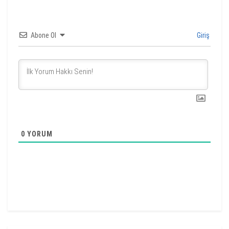
Abone Ol
Giriş
0
YORUM