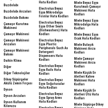
Hata Kodları
Miele Beyaz Eşya
Buzdolabı
Kurutmalı Çamaşır
Electrolux Beyaz
Makinesi Hata
Buzdolabı Arızaları
Eşya Mikrodalga
Kodları
Fırınlar Hata Kodları
Buzdolabı Bakımı
Miele Beyaz Eşya
Electrolux Beyaz
Çamaşır Kurutma
Mikrodalga Hata
Eşya Other Seals
Makinesi
Kodları
(dishwashers) Hata
Çamaşır Makinesi
Kodları
Miele Beyaz Eşya
Ocak Hata Kodları
Çamaşır Makinesi
Electrolux Beyaz
Arızaları
Eşya Plastic
Miele Bulaşık
Peripherals Such As
Makinesi Arıza
Çamaşır Makinesi
Detergent
Kodları
Bakımı
Dispensers Hata
Miele Çamaşır
Kodları
Daikin Klima
Makinesi Arıza
Electrolux Beyaz
Kodları
Diğer
Eşya Rails Hata
Miele Küçük Ev
Diğer Teknolojiler
Kodları
Aletleri Kahve
Dikey Süpürgeler
Electrolux Beyaz
Makinesi Hata
Akülü Zemin Fırçası
Eşya Soğutucular
Kodları
Hata Kodları
Dyson
Miele Küçük Ev
Electrolux Beyaz
Aletleri Ütü Hata
Dyson Arızaları
Eşya Spray Arms
Kodları
Hata Kodları
Dyson Kullanım
Miele Süpürge Dikey
Kılavuzu
Electrolux Beyaz