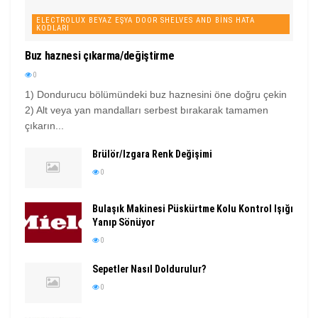
ELECTROLUX BEYAZ EŞYA DOOR SHELVES AND BINS HATA
KODLARI
Buz haznesi çıkarma/değiştirme
0
1) Dondurucu bölümündeki buz haznesini öne doğru çekin
2) Alt veya yan mandalları serbest bırakarak tamamen
çıkarın...
Brülör/Izgara Renk Değişimi
0
Bulaşık Makinesi Püskürtme Kolu Kontrol Işığı
Yanıp Sönüyor
0
Sepetler Nasıl Doldurulur?
0