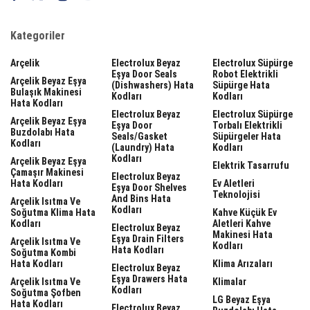
Kategoriler
Arçelik
Electrolux Beyaz
Electrolux Süpürge
Eşya Door Seals
Robot Elektrikli
Arçelik Beyaz Eşya
(dishwashers) Hata
Süpürge Hata
Bulaşık Makinesi
Kodları
Kodları
Hata Kodları
Electrolux Beyaz
Electrolux Süpürge
Arçelik Beyaz Eşya
Eşya Door
Torbalı Elektrikli
Buzdolabı Hata
Seals/gasket
Süpürgeler Hata
Kodları
(laundry) Hata
Kodları
Kodları
Arçelik Beyaz Eşya
Elektrik Tasarrufu
Çamaşır Makinesi
Electrolux Beyaz
Hata Kodları
Ev Aletleri
Eşya Door Shelves
Teknolojisi
And Bins Hata
Arçelik Isıtma Ve
Kodları
Soğutma Klima Hata
Kahve Küçük Ev
Kodları
Aletleri Kahve
Electrolux Beyaz
Makinesi Hata
Eşya Drain Filters
Arçelik Isıtma Ve
Kodları
Hata Kodları
Soğutma Kombi
Hata Kodları
Klima Arızaları
Electrolux Beyaz
Eşya Drawers Hata
Arçelik Isıtma Ve
Klimalar
Kodları
Soğutma Şofben
LG Beyaz Eşya
Hata Kodları
Electrolux Beyaz