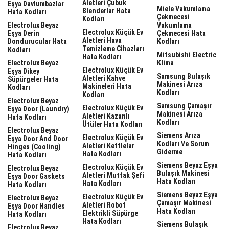
Aletleri Çubuk
Eşya Davlumbazlar
Miele Vakumlama
Blenderlar Hata
Hata Kodları
Çekmecesi
Kodları
Electrolux Beyaz
Vakumlama
Electrolux Küçük Ev
Eşya Derin
Çekmecesi Hata
Aletleri Hava
Dondurucular Hata
Kodları
Temizleme Cihazları
Kodları
Mitsubishi Electric
Hata Kodları
Electrolux Beyaz
Klima
Electrolux Küçük Ev
Eşya Dikey
Samsung Bulaşık
Aletleri Kahve
Süpürgeler Hata
Makinesi Arıza
Makineleri Hata
Kodları
Kodları
Kodları
Electrolux Beyaz
Samsung Çamaşır
Electrolux Küçük Ev
Eşya Door (laundry)
Makinesi Arıza
Aletleri Kazanlı
Hata Kodları
Kodları
Ütüler Hata Kodları
Electrolux Beyaz
Siemens Arıza
Electrolux Küçük Ev
Eşya Door And Door
Kodları Ve Sorun
Aletleri Kettlelar
Hinges (cooling)
Giderme
Hata Kodları
Hata Kodları
Siemens Beyaz Eşya
Electrolux Küçük Ev
Electrolux Beyaz
Bulaşık Makinesi
Aletleri Mutfak Şefi
Eşya Door Gaskets
Hata Kodları
Hata Kodları
Hata Kodları
Siemens Beyaz Eşya
Electrolux Küçük Ev
Electrolux Beyaz
Çamaşır Makinesi
Aletleri Robot
Eşya Door Handles
Hata Kodları
Elektrikli Süpürge
Hata Kodları
Hata Kodları
Siemens Bulaşık
Electrolux Beyaz