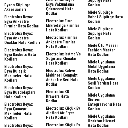
Süpürge Hata
Eşya Vakumlama
Dyson Süpürge
Kodları
Çekmecesi Hata
Aksesuarları
Miele Süpürge
Kodları
Electrolux Beyaz
Robot Süpürge Hata
Electrolux Fırın
Eşya Ankastre
Kodları
Mikrodalga Fırınlar
Fırınlar Hata Kodları
Miele Süpürge
Hata Kodları
Electrolux Beyaz
Süpürge Hata
Electrolux Fırınlar
Eşya Ankastre
Kodları
Ankastre Fırınlar
Ocaklar Hata Kodları
Miele Ütü Masası
Hata Kodları
Electrolux Beyaz
Fashion Master
Electrolux Isıtma Ve
Eşya Baskets Hata
Hata Kodları
Soğutma Klimalar
Kodları
Miele Uygulama
Hata Kodları
Electrolux Beyaz
Mobil Uygulama
Electrolux Kahve
Eşya Bulaşık
Hata Kodları
Makinesi Kompakt
Makineleri Hata
Miele Uygulama
Ankastre Seri Hata
Kodları
Sesli Yardım Hata
Kodları
Electrolux Beyaz
Kodları
Electrolux KB
Eşya Buzdolapları
Miele Uygulama
Drawers Hata
Hata Kodları
Sistem
Kodları
Electrolux Beyaz
Entegrasyonu Hata
Electrolux Küçük Ev
Eşya Çamaşır
Kodları
Aletleri Air Fryer
Makineleri Hata
Miele Uygulama
Hata Kodları
Kodları
Uzaktan Hizmet
Electrolux Küçük Ev
Electrolux Beyaz
Hata Kodları