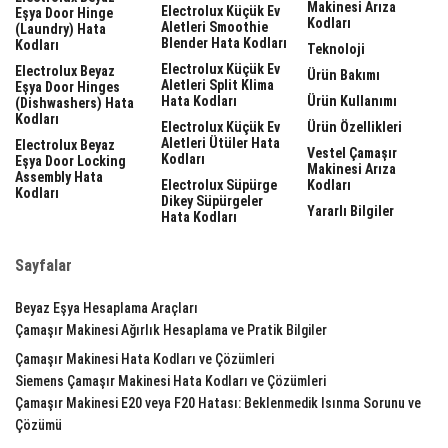
Makinesi Arıza
Electrolux Küçük Ev
Eşya Door Hinge
Kodları
Aletleri Smoothie
(laundry) Hata
Blender Hata Kodları
Kodları
Teknoloji
Electrolux Küçük Ev
Electrolux Beyaz
Ürün Bakımı
Aletleri Split Klima
Eşya Door Hinges
Hata Kodları
Ürün Kullanımı
(dishwashers) Hata
Kodları
Electrolux Küçük Ev
Ürün Özellikleri
Aletleri Ütüler Hata
Electrolux Beyaz
Vestel Çamaşır
Kodları
Eşya Door Locking
Makinesi Arıza
Assembly Hata
Electrolux Süpürge
Kodları
Kodları
Dikey Süpürgeler
Yararlı Bilgiler
Hata Kodları
Sayfalar
Beyaz Eşya Hesaplama Araçları
Çamaşır Makinesi Ağırlık Hesaplama ve Pratik Bilgiler
Çamaşır Makinesi Hata Kodları ve Çözümleri
Siemens Çamaşır Makinesi Hata Kodları ve Çözümleri
Çamaşır Makinesi E20 veya F20 Hatası: Beklenmedik Isınma Sorunu ve
Çözümü