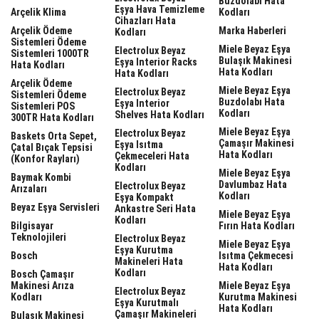
Buzdolabı Hata
Eşya Hava Temizleme
Arçelik Klima
Kodları
Cihazları Hata
Arçelik Ödeme
Marka Haberleri
Kodları
Sistemleri Ödeme
Miele Beyaz Eşya
Electrolux Beyaz
Sistemleri 1000TR
Bulaşık Makinesi
Eşya Interior Racks
Hata Kodları
Hata Kodları
Hata Kodları
Arçelik Ödeme
Miele Beyaz Eşya
Electrolux Beyaz
Sistemleri Ödeme
Buzdolabı Hata
Eşya Interior
Sistemleri POS
Kodları
Shelves Hata Kodları
300TR Hata Kodları
Miele Beyaz Eşya
Electrolux Beyaz
Baskets Orta Sepet,
Çamaşır Makinesi
Eşya Isıtma
Çatal Bıçak Tepsisi
Hata Kodları
Çekmeceleri Hata
(Konfor Rayları)
Kodları
Miele Beyaz Eşya
Baymak Kombi
Davlumbaz Hata
Electrolux Beyaz
Arızaları
Kodları
Eşya Kompakt
Beyaz Eşya Servisleri
Ankastre Seri Hata
Miele Beyaz Eşya
Kodları
Bilgisayar
Fırın Hata Kodları
Teknolojileri
Electrolux Beyaz
Miele Beyaz Eşya
Eşya Kurutma
Bosch
Isıtma Çekmecesi
Makineleri Hata
Hata Kodları
Kodları
Bosch Çamaşır
Makinesi Arıza
Miele Beyaz Eşya
Electrolux Beyaz
Kodları
Kurutma Makinesi
Eşya Kurutmalı
Hata Kodları
Çamaşır Makineleri
Bulaşık Makinesi