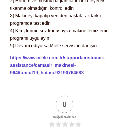
2) Hortum ve musluk bağlantılarını inceleyerek
tıkanma olmadığını kontrol edin
3) Makineyi kapatıp yeniden başlatarak farklı
programda test edin
4) Kireçlenme söz konusuysa makine temizleme
programı uygulayın
5) Devam ediyorsa Miele servisine danışın.
https://www.miele.com.tr/support/customer-
assistance/camasir_makinesi-
964/tumu/f19_hatasi-93190764683
0
Değerlendirme