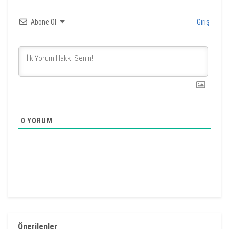
Abone Ol
Giriş
0
YORUM
Önerilenler