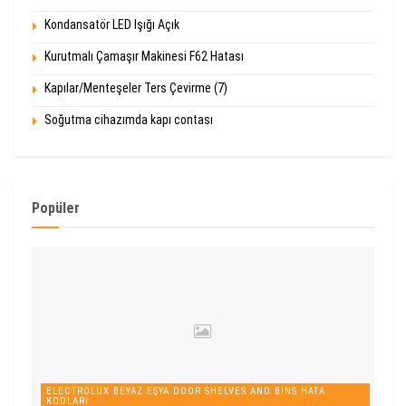
Kondansatör LED Işığı Açık
Kurutmalı Çamaşır Makinesi F62 Hatası
Kapılar/Menteşeler Ters Çevirme (7)
Soğutma cihazımda kapı contası
Popüler
ELECTROLUX BEYAZ EŞYA DOOR SHELVES AND BINS HATA
KODLARI