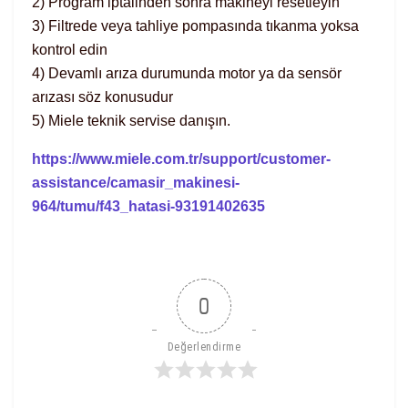
2) Program iptalinden sonra makineyi resetleyin
3) Filtrede veya tahliye pompasında tıkanma yoksa
kontrol edin
4) Devamlı arıza durumunda motor ya da sensör
arızası söz konusudur
5) Miele teknik servise danışın.
https://www.miele.com.tr/support/customer-
assistance/camasir_makinesi-
964/tumu/f43_hatasi-93191402635
0
Değerlendirme