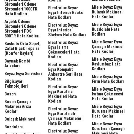
Sistemleri Ödeme
Miele Beyaz Eşya
Electrolux Beyaz
Sistemleri 1000TR
Bulaşık Makinesi
Eşya Interior Racks
Hata Kodları
Hata Kodları
Hata Kodları
Arçelik Ödeme
Miele Beyaz Eşya
Electrolux Beyaz
Sistemleri Ödeme
Buzdolabı Hata
Eşya Interior
Sistemleri POS
Kodları
Shelves Hata Kodları
300TR Hata Kodları
Miele Beyaz Eşya
Electrolux Beyaz
Baskets Orta Sepet,
Çamaşır Makinesi
Eşya Isıtma
Çatal Bıçak Tepsisi
Hata Kodları
Çekmeceleri Hata
(Konfor Rayları)
Kodları
Miele Beyaz Eşya
Baymak Kombi
Davlumbaz Hata
Electrolux Beyaz
Arızaları
Kodları
Eşya Kompakt
Beyaz Eşya Servisleri
Ankastre Seri Hata
Miele Beyaz Eşya
Kodları
Bilgisayar
Fırın Hata Kodları
Teknolojileri
Electrolux Beyaz
Miele Beyaz Eşya
Eşya Kurutma
Bosch
Isıtma Çekmecesi
Makineleri Hata
Hata Kodları
Kodları
Bosch Çamaşır
Makinesi Arıza
Miele Beyaz Eşya
Electrolux Beyaz
Kodları
Kurutma Makinesi
Eşya Kurutmalı
Hata Kodları
Çamaşır Makineleri
Bulaşık Makinesi
Hata Kodları
Miele Beyaz Eşya
Buzdolabı
Kurutmalı Çamaşır
Electrolux Beyaz
Makinesi Hata