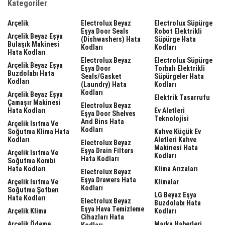
Kategoriler
Arçelik
Electrolux Beyaz
Electrolux Süpürge
Eşya Door Seals
Robot Elektrikli
Arçelik Beyaz Eşya
(dishwashers) Hata
Süpürge Hata
Bulaşık Makinesi
Kodları
Kodları
Hata Kodları
Electrolux Beyaz
Electrolux Süpürge
Arçelik Beyaz Eşya
Eşya Door
Torbalı Elektrikli
Buzdolabı Hata
Seals/gasket
Süpürgeler Hata
Kodları
(laundry) Hata
Kodları
Kodları
Arçelik Beyaz Eşya
Elektrik Tasarrufu
Çamaşır Makinesi
Electrolux Beyaz
Hata Kodları
Ev Aletleri
Eşya Door Shelves
Teknolojisi
And Bins Hata
Arçelik Isıtma Ve
Kodları
Soğutma Klima Hata
Kahve Küçük Ev
Kodları
Aletleri Kahve
Electrolux Beyaz
Makinesi Hata
Eşya Drain Filters
Arçelik Isıtma Ve
Kodları
Hata Kodları
Soğutma Kombi
Hata Kodları
Klima Arızaları
Electrolux Beyaz
Eşya Drawers Hata
Arçelik Isıtma Ve
Klimalar
Kodları
Soğutma Şofben
LG Beyaz Eşya
Hata Kodları
Electrolux Beyaz
Buzdolabı Hata
Eşya Hava Temizleme
Arçelik Klima
Kodları
Cihazları Hata
Arçelik Ödeme
Marka Haberleri
Kodları