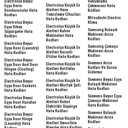
Electrolux Beyaz
Vakumlama
Electrolux Küçük Ev
Eşya Derin
Çekmecesi Hata
Aletleri Hava
Dondurucular Hata
Kodları
Temizleme Cihazları
Kodları
Mitsubishi Electric
Hata Kodları
Electrolux Beyaz
Klima
Electrolux Küçük Ev
Eşya Dikey
Samsung Bulaşık
Aletleri Kahve
Süpürgeler Hata
Makinesi Arıza
Makineleri Hata
Kodları
Kodları
Kodları
Electrolux Beyaz
Samsung Çamaşır
Electrolux Küçük Ev
Eşya Door (laundry)
Makinesi Arıza
Aletleri Kazanlı
Hata Kodları
Kodları
Ütüler Hata Kodları
Electrolux Beyaz
Siemens Arıza
Electrolux Küçük Ev
Eşya Door And Door
Kodları Ve Sorun
Aletleri Kettlelar
Hinges (cooling)
Giderme
Hata Kodları
Hata Kodları
Siemens Beyaz Eşya
Electrolux Küçük Ev
Electrolux Beyaz
Bulaşık Makinesi
Aletleri Mutfak Şefi
Eşya Door Gaskets
Hata Kodları
Hata Kodları
Hata Kodları
Siemens Beyaz Eşya
Electrolux Küçük Ev
Electrolux Beyaz
Çamaşır Makinesi
Aletleri Robot
Eşya Door Handles
Hata Kodları
Elektrikli Süpürge
Hata Kodları
Hata Kodları
Siemens Bulaşık
Electrolux Beyaz
Makinesi Arıza
Electrolux Küçük Ev
Eşya Door Hinge
Kodları
Aletleri Smoothie
(laundry) Hata
Blender Hata Kodları
Kodları