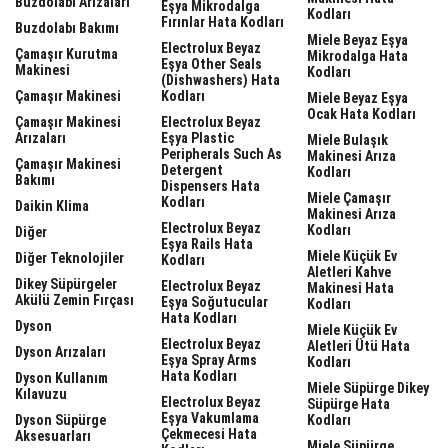
Buzdolabı Arızaları
Eşya Mikrodalga
Kodları
Fırınlar Hata Kodları
Buzdolabı Bakımı
Miele Beyaz Eşya
Electrolux Beyaz
Çamaşır Kurutma
Mikrodalga Hata
Eşya Other Seals
Makinesi
Kodları
(dishwashers) Hata
Çamaşır Makinesi
Kodları
Miele Beyaz Eşya
Ocak Hata Kodları
Çamaşır Makinesi
Electrolux Beyaz
Arızaları
Eşya Plastic
Miele Bulaşık
Peripherals Such As
Makinesi Arıza
Çamaşır Makinesi
Detergent
Kodları
Bakımı
Dispensers Hata
Miele Çamaşır
Kodları
Daikin Klima
Makinesi Arıza
Electrolux Beyaz
Kodları
Diğer
Eşya Rails Hata
Miele Küçük Ev
Diğer Teknolojiler
Kodları
Aletleri Kahve
Dikey Süpürgeler
Electrolux Beyaz
Makinesi Hata
Akülü Zemin Fırçası
Eşya Soğutucular
Kodları
Hata Kodları
Dyson
Miele Küçük Ev
Electrolux Beyaz
Aletleri Ütü Hata
Dyson Arızaları
Eşya Spray Arms
Kodları
Hata Kodları
Dyson Kullanım
Miele Süpürge Dikey
Kılavuzu
Electrolux Beyaz
Süpürge Hata
Eşya Vakumlama
Dyson Süpürge
Kodları
Çekmecesi Hata
Aksesuarları
Miele Süpürge