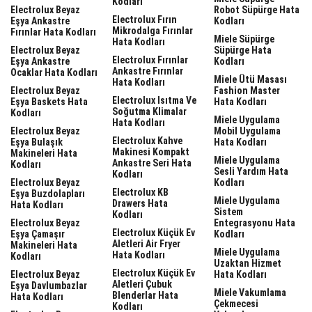
Kodları
Electrolux Beyaz
Robot Süpürge Hata
Electrolux Fırın
Eşya Ankastre
Kodları
Mikrodalga Fırınlar
Fırınlar Hata Kodları
Miele Süpürge
Hata Kodları
Electrolux Beyaz
Süpürge Hata
Electrolux Fırınlar
Eşya Ankastre
Kodları
Ankastre Fırınlar
Ocaklar Hata Kodları
Miele Ütü Masası
Hata Kodları
Electrolux Beyaz
Fashion Master
Electrolux Isıtma Ve
Eşya Baskets Hata
Hata Kodları
Soğutma Klimalar
Kodları
Miele Uygulama
Hata Kodları
Electrolux Beyaz
Mobil Uygulama
Electrolux Kahve
Eşya Bulaşık
Hata Kodları
Makinesi Kompakt
Makineleri Hata
Miele Uygulama
Ankastre Seri Hata
Kodları
Sesli Yardım Hata
Kodları
Electrolux Beyaz
Kodları
Electrolux KB
Eşya Buzdolapları
Miele Uygulama
Drawers Hata
Hata Kodları
Sistem
Kodları
Electrolux Beyaz
Entegrasyonu Hata
Electrolux Küçük Ev
Eşya Çamaşır
Kodları
Aletleri Air Fryer
Makineleri Hata
Miele Uygulama
Hata Kodları
Kodları
Uzaktan Hizmet
Electrolux Küçük Ev
Electrolux Beyaz
Hata Kodları
Aletleri Çubuk
Eşya Davlumbazlar
Miele Vakumlama
Blenderlar Hata
Hata Kodları
Çekmecesi
Kodları