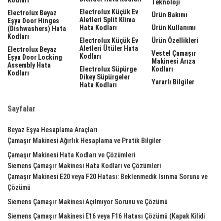
Teknoloji
Electrolux Küçük Ev
Electrolux Beyaz
Ürün Bakımı
Aletleri Split Klima
Eşya Door Hinges
Hata Kodları
Ürün Kullanımı
(dishwashers) Hata
Kodları
Electrolux Küçük Ev
Ürün Özellikleri
Aletleri Ütüler Hata
Electrolux Beyaz
Vestel Çamaşır
Kodları
Eşya Door Locking
Makinesi Arıza
Assembly Hata
Electrolux Süpürge
Kodları
Kodları
Dikey Süpürgeler
Yararlı Bilgiler
Hata Kodları
Sayfalar
Beyaz Eşya Hesaplama Araçları
Çamaşır Makinesi Ağırlık Hesaplama ve Pratik Bilgiler
Çamaşır Makinesi Hata Kodları ve Çözümleri
Siemens Çamaşır Makinesi Hata Kodları ve Çözümleri
Çamaşır Makinesi E20 veya F20 Hatası: Beklenmedik Isınma Sorunu ve
Çözümü
Siemens Çamaşır Makinesi Açılmıyor Sorunu ve Çözümü
Siemens Çamaşır Makinesi E16 veya F16 Hatası Çözümü (Kapak Kilidi