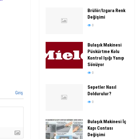
Brülör/Izgara Renk
Değişimi
0
Bulaşık Makinesi
Püskürtme Kolu
Kontrol Işığı Yanıp
Sönüyor
0
Sepetler Nasıl
Giriş
Doldurulur?
0
Bulaşık Makinesi İç
Kapı Contası
Değişimi