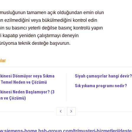
ş musluğunun tamamen açık olduğundan emin olun
n ezilmediğini veya bükülmediğini kontrol edin
n su basıncı yeterli değilse basınç kontrolü yapın
i kapatıp yeniden çalıştırmayı deneyin
ürüyorsa teknik desteğe başvurun.
ılar
kinesi Dönmüyor veya Sıkma
Siyah çamaşırlar hangi devir?
3 Temel Neden ve Çözümü
Sık yıkama programı nedir?
kinesi Neden Başlamıyor? (3
en ve Çözümü)
ww.siemens-home.bsh-group.com/tr/musteri-hizmetleri/deste