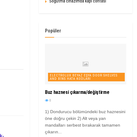
Soğutma cihazımda kapı contası
Popüler
ELECTROLUX BEYAZ EŞYA DOOR SHELVES
AND BINS HATA KODLARI
Buz haznesi çıkarma/değiştirme
0
1) Dondurucu bölümündeki buz haznesini
öne doğru çekin 2) Alt veya yan
mandalları serbest bırakarak tamamen
çıkarın...
k-