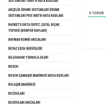
SISTEMLERI 1000TR HATA KODLARI
ARÇELIK ÖDEME SISTEMLERI ÖDEME
0
YORUM
SISTEMLERI POS 300TR HATA KODLARI
BASKETS ORTA SEPET, ÇATAL BIÇAK
TEPSISI (KONFOR RAYLARI)
BAYMAK KOMBI ARIZALARI
BEYAZ EŞYA SERVISLERI
BILGISAYAR TEKNOLOJILERI
BOSCH
BOSCH ÇAMAŞIR MAKINESI ARIZA KODLARI
BULAŞIK MAKINESI
BUZDOLABI
BUZDOLABI ARIZALARI