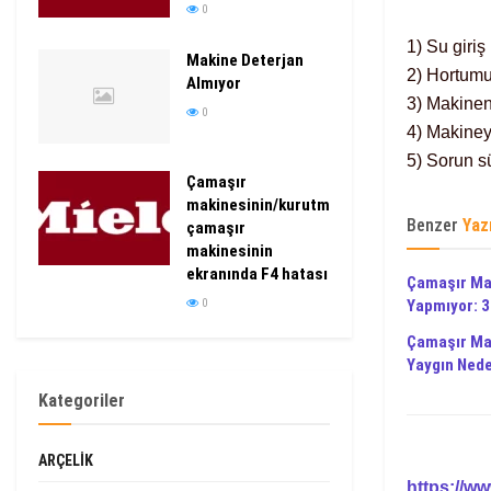
0
1) Su giri
Makine Deterjan
2) Hortumu
Almıyor
3) Makineni
0
4) Makiney
5) Sorun s
Çamaşır
makinesinin/kurutmalı
Benzer
Yaz
çamaşır
makinesinin
ekranında F4 hatası
Çamaşır Ma
0
Yapmıyor: 
Çamaşır Ma
Yaygın Ned
Kategoriler
ARÇELIK
https://w