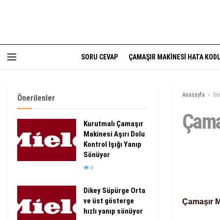
SORU CEVAP
ÇAMAŞIR MAKINESI HATA KODL
Anasayfa
Si
Önerilenler
Çama
Kurutmalı Çamaşır
Makinesi Aşırı Dolu
Kontrol Işığı Yanıp
Sönüyor
0
Dikey Süpürge Orta
ve üst gösterge
Çamaşır M
hızlı yanıp sönüyor