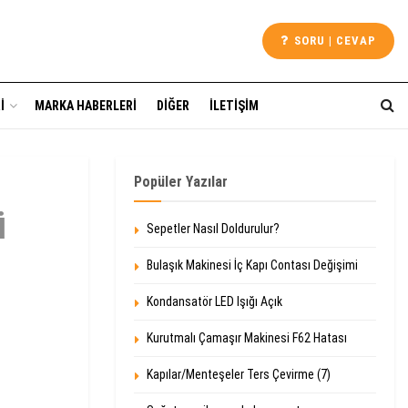
SORU | CEVAP
I
MARKA HABERLERI
DIĞER
İLETIŞIM
Popüler Yazılar
ü
Sepetler Nasıl Doldurulur?
Bulaşık Makinesi İç Kapı Contası Değişimi
Kondansatör LED Işığı Açık
Kurutmalı Çamaşır Makinesi F62 Hatası
Kapılar/Menteşeler Ters Çevirme (7)