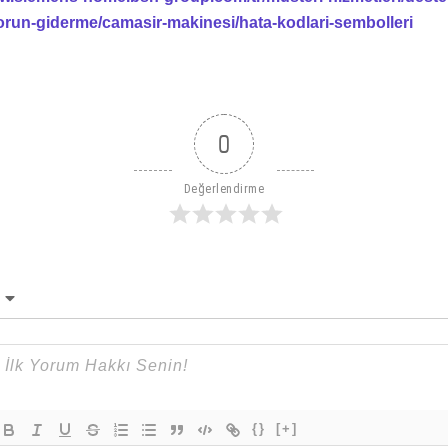
orun-giderme/camasir-makinesi/hata-kodlari-sembolleri
0
Değerlendirme
{}
[+]