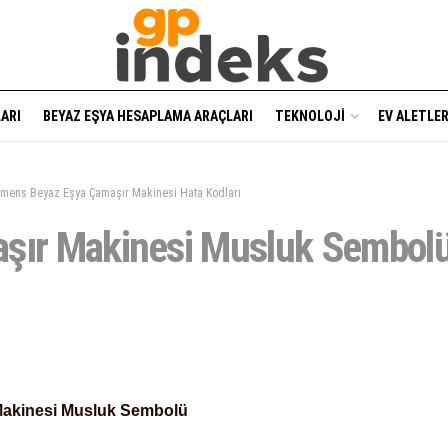
ARI
BEYAZ EŞYA HESAPLAMA ARAÇLARI
TEKNOLOJI
EV ALETLER
emens Beyaz Eşya Çamaşır Makinesi Hata Kodları
şır Makinesi Musluk Sembol
akinesi Musluk Sembolü