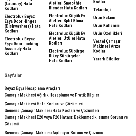
Kodları
Aletleri Smoothie
(laundry) Hata
Blender Hata Kodları
Kodları
Teknoloji
Electrolux Küçük Ev
Electrolux Beyaz
Ürün Bakımı
Aletleri Split Klima
Eşya Door Hinges
Hata Kodları
Ürün Kullanımı
(dishwashers) Hata
Kodları
Electrolux Küçük Ev
Ürün Özellikleri
Aletleri Ütüler Hata
Electrolux Beyaz
Vestel Çamaşır
Kodları
Eşya Door Locking
Makinesi Arıza
Assembly Hata
Electrolux Süpürge
Kodları
Kodları
Dikey Süpürgeler
Yararlı Bilgiler
Hata Kodları
Sayfalar
Beyaz Eşya Hesaplama Araçları
Çamaşır Makinesi Ağırlık Hesaplama ve Pratik Bilgiler
Çamaşır Makinesi Hata Kodları ve Çözümleri
Siemens Çamaşır Makinesi Hata Kodları ve Çözümleri
Çamaşır Makinesi E20 veya F20 Hatası: Beklenmedik Isınma Sorunu ve
Çözümü
Siemens Çamaşır Makinesi Açılmıyor Sorunu ve Çözümü