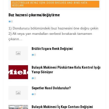
ELECTROLUX BEYAZ EŞYA DOOR SHELVES AND BINS HATA
KODLARI
Buz haznesi çıkarma/değiştirme
0
1) Dondurucu bölümündeki buz haznesini öne doğru çekin
2) Alt veya yan mandalları serbest bırakarak tamamen
çıkarın...
Brülör/Izgara Renk Değişimi
0
Bulaşık Makinesi Püskürtme Kolu Kontrol Işığı
Yanıp Sönüyor
0
Sepetler Nasıl Doldurulur?
0
Bulaşık Makinesi İç Kapı Contası Değişimi