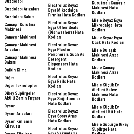
Buzdolabı
Kurutmalı Çamaşır
Electrolux Beyaz
Makinesi Hata
Buzdolabı Arızaları
Eşya Mikrodalga
Kodları
Fırınlar Hata Kodları
Buzdolabı Bakımı
Miele Beyaz Eşya
Electrolux Beyaz
Çamaşır Kurutma
Mikrodalga Hata
Eşya Other Seals
Makinesi
Kodları
(dishwashers) Hata
Çamaşır Makinesi
Kodları
Miele Beyaz Eşya
Ocak Hata Kodları
Çamaşır Makinesi
Electrolux Beyaz
Arızaları
Eşya Plastic
Miele Bulaşık
Peripherals Such As
Makinesi Arıza
Çamaşır Makinesi
Detergent
Kodları
Bakımı
Dispensers Hata
Miele Çamaşır
Kodları
Daikin Klima
Makinesi Arıza
Electrolux Beyaz
Kodları
Diğer
Eşya Rails Hata
Miele Küçük Ev
Diğer Teknolojiler
Kodları
Aletleri Kahve
Dikey Süpürgeler
Electrolux Beyaz
Makinesi Hata
Akülü Zemin Fırçası
Eşya Soğutucular
Kodları
Hata Kodları
Dyson
Miele Küçük Ev
Electrolux Beyaz
Aletleri Ütü Hata
Dyson Arızaları
Eşya Spray Arms
Kodları
Hata Kodları
Dyson Kullanım
Miele Süpürge Dikey
Kılavuzu
Electrolux Beyaz
Süpürge Hata
Eşya Vakumlama
Dyson Süpürge
Kodları