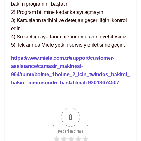
bakım programını başlatın
2) Program bitimine kadar kapıyı açmayın
3) Kartuşların tarihini ve deterjan geçerliliğini kontrol
edin
4) Su sertliği ayarlarını menüden düzenleyebilirsiniz
5) Tekrarında Miele yetkili servisiyle iletişime geçin.
https://www.miele.com.tr/support/customer-
assistance/camasir_makinesi-
964/tumu/bolme_1bolme_2_icin_twindos_bakimi_
bakim_menusunde_baslatilmali-93013674507
0
Değerlendirme