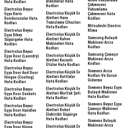
Blenderlar Hata
Hata Kodları
Çekmecesi
Kodları
Electrolux Beyaz
Vakumlama
Electrolux Küçük Ev
Eşya Derin
Çekmecesi Hata
Aletleri Hava
Dondurucular Hata
Kodları
Temizleme Cihazları
Kodları
Mitsubishi Electric
Hata Kodları
Electrolux Beyaz
Klima
Electrolux Küçük Ev
Eşya Dikey
Samsung Bulaşık
Aletleri Kahve
Süpürgeler Hata
Makinesi Arıza
Makineleri Hata
Kodları
Kodları
Kodları
Electrolux Beyaz
Samsung Çamaşır
Electrolux Küçük Ev
Eşya Door (laundry)
Makinesi Arıza
Aletleri Kazanlı
Hata Kodları
Kodları
Ütüler Hata Kodları
Electrolux Beyaz
Siemens Arıza
Electrolux Küçük Ev
Eşya Door And Door
Kodları Ve Sorun
Aletleri Kettlelar
Hinges (cooling)
Giderme
Hata Kodları
Hata Kodları
Siemens Beyaz Eşya
Electrolux Küçük Ev
Electrolux Beyaz
Bulaşık Makinesi
Aletleri Mutfak Şefi
Eşya Door Gaskets
Hata Kodları
Hata Kodları
Hata Kodları
Siemens Beyaz Eşya
Electrolux Küçük Ev
Electrolux Beyaz
Çamaşır Makinesi
Aletleri Robot
Eşya Door Handles
Hata Kodları
Elektrikli Süpürge
Hata Kodları
Hata Kodları
Siemens Bulaşık
Electrolux Beyaz
Makinesi Arıza
Electrolux Küçük Ev
Eşya Door Hinge