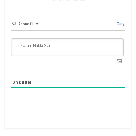
Abone Ol
Giriş
0
YORUM