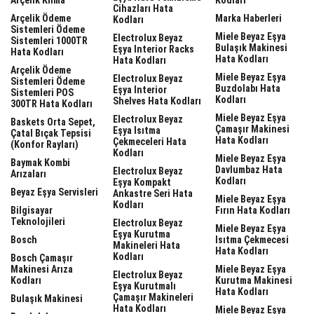
Cihazları Hata
Arçelik Ödeme
Marka Haberleri
Kodları
Sistemleri Ödeme
Miele Beyaz Eşya
Electrolux Beyaz
Sistemleri 1000TR
Bulaşık Makinesi
Eşya Interior Racks
Hata Kodları
Hata Kodları
Hata Kodları
Arçelik Ödeme
Miele Beyaz Eşya
Electrolux Beyaz
Sistemleri Ödeme
Buzdolabı Hata
Eşya Interior
Sistemleri POS
Kodları
Shelves Hata Kodları
300TR Hata Kodları
Miele Beyaz Eşya
Electrolux Beyaz
Baskets Orta Sepet,
Çamaşır Makinesi
Eşya Isıtma
Çatal Bıçak Tepsisi
Hata Kodları
Çekmeceleri Hata
(Konfor Rayları)
Kodları
Miele Beyaz Eşya
Baymak Kombi
Davlumbaz Hata
Electrolux Beyaz
Arızaları
Kodları
Eşya Kompakt
Beyaz Eşya Servisleri
Ankastre Seri Hata
Miele Beyaz Eşya
Kodları
Bilgisayar
Fırın Hata Kodları
Teknolojileri
Electrolux Beyaz
Miele Beyaz Eşya
Eşya Kurutma
Bosch
Isıtma Çekmecesi
Makineleri Hata
Hata Kodları
Kodları
Bosch Çamaşır
Makinesi Arıza
Miele Beyaz Eşya
Electrolux Beyaz
Kodları
Kurutma Makinesi
Eşya Kurutmalı
Hata Kodları
Çamaşır Makineleri
Bulaşık Makinesi
Hata Kodları
Miele Beyaz Eşya