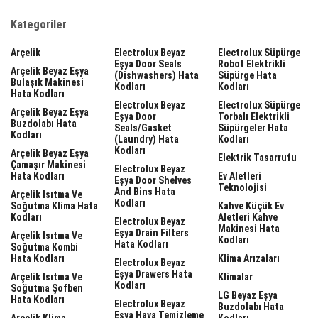
Kategoriler
Arçelik
Electrolux Beyaz
Electrolux Süpürge
Eşya Door Seals
Robot Elektrikli
Arçelik Beyaz Eşya
(dishwashers) Hata
Süpürge Hata
Bulaşık Makinesi
Kodları
Kodları
Hata Kodları
Electrolux Beyaz
Electrolux Süpürge
Arçelik Beyaz Eşya
Eşya Door
Torbalı Elektrikli
Buzdolabı Hata
Seals/gasket
Süpürgeler Hata
Kodları
(laundry) Hata
Kodları
Kodları
Arçelik Beyaz Eşya
Elektrik Tasarrufu
Çamaşır Makinesi
Electrolux Beyaz
Hata Kodları
Ev Aletleri
Eşya Door Shelves
Teknolojisi
And Bins Hata
Arçelik Isıtma Ve
Kodları
Soğutma Klima Hata
Kahve Küçük Ev
Kodları
Aletleri Kahve
Electrolux Beyaz
Makinesi Hata
Eşya Drain Filters
Arçelik Isıtma Ve
Kodları
Hata Kodları
Soğutma Kombi
Hata Kodları
Klima Arızaları
Electrolux Beyaz
Eşya Drawers Hata
Arçelik Isıtma Ve
Klimalar
Kodları
Soğutma Şofben
LG Beyaz Eşya
Hata Kodları
Electrolux Beyaz
Buzdolabı Hata
Eşya Hava Temizleme
Arçelik Klima
Kodları