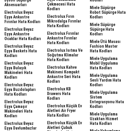
Çekmecesi Hata
Aksesuarları
Miele Süpürge
Kodları
Electrolux Beyaz
Robot Süpürge Hata
Electrolux Fırın
Eşya Ankastre
Kodları
Mikrodalga Fırınlar
Fırınlar Hata Kodları
Miele Süpürge
Hata Kodları
Electrolux Beyaz
Süpürge Hata
Electrolux Fırınlar
Eşya Ankastre
Kodları
Ankastre Fırınlar
Ocaklar Hata Kodları
Miele Ütü Masası
Hata Kodları
Electrolux Beyaz
Fashion Master
Electrolux Isıtma Ve
Eşya Baskets Hata
Hata Kodları
Soğutma Klimalar
Kodları
Miele Uygulama
Hata Kodları
Electrolux Beyaz
Mobil Uygulama
Electrolux Kahve
Eşya Bulaşık
Hata Kodları
Makinesi Kompakt
Makineleri Hata
Miele Uygulama
Ankastre Seri Hata
Kodları
Sesli Yardım Hata
Kodları
Electrolux Beyaz
Kodları
Electrolux KB
Eşya Buzdolapları
Miele Uygulama
Drawers Hata
Hata Kodları
Sistem
Kodları
Electrolux Beyaz
Entegrasyonu Hata
Electrolux Küçük Ev
Eşya Çamaşır
Kodları
Aletleri Air Fryer
Makineleri Hata
Miele Uygulama
Hata Kodları
Kodları
Uzaktan Hizmet
Electrolux Küçük Ev
Electrolux Beyaz
Hata Kodları
Aletleri Çubuk
Eşya Davlumbazlar
Miele Vakumlama