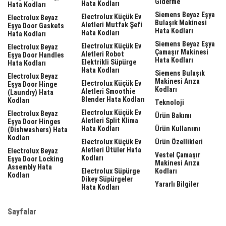
Giderme
Hata Kodları
Hata Kodları
Siemens Beyaz Eşya
Electrolux Küçük Ev
Electrolux Beyaz
Bulaşık Makinesi
Aletleri Mutfak Şefi
Eşya Door Gaskets
Hata Kodları
Hata Kodları
Hata Kodları
Siemens Beyaz Eşya
Electrolux Küçük Ev
Electrolux Beyaz
Çamaşır Makinesi
Aletleri Robot
Eşya Door Handles
Hata Kodları
Elektrikli Süpürge
Hata Kodları
Hata Kodları
Siemens Bulaşık
Electrolux Beyaz
Makinesi Arıza
Electrolux Küçük Ev
Eşya Door Hinge
Kodları
Aletleri Smoothie
(laundry) Hata
Blender Hata Kodları
Kodları
Teknoloji
Electrolux Küçük Ev
Electrolux Beyaz
Ürün Bakımı
Aletleri Split Klima
Eşya Door Hinges
Hata Kodları
Ürün Kullanımı
(dishwashers) Hata
Kodları
Electrolux Küçük Ev
Ürün Özellikleri
Aletleri Ütüler Hata
Electrolux Beyaz
Vestel Çamaşır
Kodları
Eşya Door Locking
Makinesi Arıza
Assembly Hata
Electrolux Süpürge
Kodları
Kodları
Dikey Süpürgeler
Yararlı Bilgiler
Hata Kodları
Sayfalar