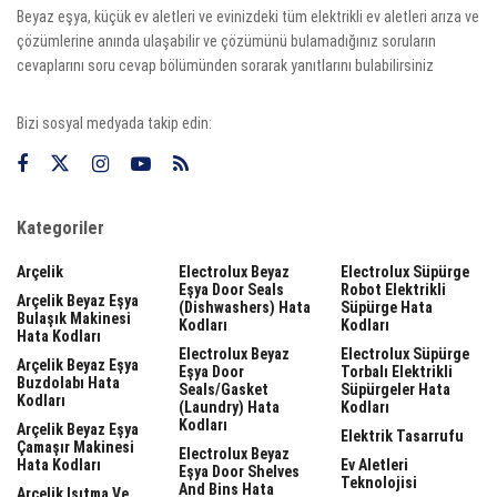
Beyaz eşya, küçük ev aletleri ve evinizdeki tüm elektrikli ev aletleri arıza ve
çözümlerine anında ulaşabilir ve çözümünü bulamadığınız soruların
cevaplarını soru cevap bölümünden sorarak yanıtlarını bulabilirsiniz
Bizi sosyal medyada takip edin:
Kategoriler
Arçelik
Electrolux Beyaz
Electrolux Süpürge
Eşya Door Seals
Robot Elektrikli
Arçelik Beyaz Eşya
(dishwashers) Hata
Süpürge Hata
Bulaşık Makinesi
Kodları
Kodları
Hata Kodları
Electrolux Beyaz
Electrolux Süpürge
Arçelik Beyaz Eşya
Eşya Door
Torbalı Elektrikli
Buzdolabı Hata
Seals/gasket
Süpürgeler Hata
Kodları
(laundry) Hata
Kodları
Kodları
Arçelik Beyaz Eşya
Elektrik Tasarrufu
Çamaşır Makinesi
Electrolux Beyaz
Hata Kodları
Ev Aletleri
Eşya Door Shelves
Teknolojisi
And Bins Hata
Arçelik Isıtma Ve