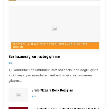
ELECTROLUX BEYAZ EŞYA DOOR SHELVES AND BINS HATA
KODLARI
Buz haznesi çıkarma/değiştirme
0
1) Dondurucu bölümündeki buz haznesini öne doğru çekin
2) Alt veya yan mandalları serbest bırakarak tamamen
çıkarın...
Brülör/Izgara Renk Değişimi
0