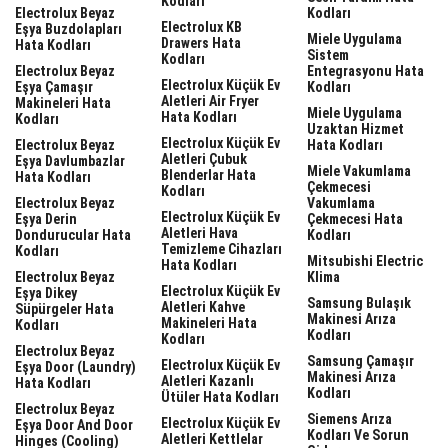
Kodları
Electrolux Beyaz
Kodları
Electrolux KB
Eşya Buzdolapları
Miele Uygulama
Drawers Hata
Hata Kodları
Sistem
Kodları
Electrolux Beyaz
Entegrasyonu Hata
Electrolux Küçük Ev
Eşya Çamaşır
Kodları
Aletleri Air Fryer
Makineleri Hata
Miele Uygulama
Hata Kodları
Kodları
Uzaktan Hizmet
Electrolux Küçük Ev
Electrolux Beyaz
Hata Kodları
Aletleri Çubuk
Eşya Davlumbazlar
Miele Vakumlama
Blenderlar Hata
Hata Kodları
Çekmecesi
Kodları
Electrolux Beyaz
Vakumlama
Electrolux Küçük Ev
Eşya Derin
Çekmecesi Hata
Aletleri Hava
Dondurucular Hata
Kodları
Temizleme Cihazları
Kodları
Mitsubishi Electric
Hata Kodları
Electrolux Beyaz
Klima
Electrolux Küçük Ev
Eşya Dikey
Samsung Bulaşık
Aletleri Kahve
Süpürgeler Hata
Makinesi Arıza
Makineleri Hata
Kodları
Kodları
Kodları
Electrolux Beyaz
Samsung Çamaşır
Electrolux Küçük Ev
Eşya Door (laundry)
Makinesi Arıza
Aletleri Kazanlı
Hata Kodları
Kodları
Ütüler Hata Kodları
Electrolux Beyaz
Siemens Arıza
Electrolux Küçük Ev
Eşya Door And Door
Kodları Ve Sorun
Aletleri Kettlelar
Hinges (cooling)