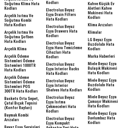
Kodları
Soğutma Klima Hata
Kahve Küçük Ev
Kodları
Aletleri Kahve
Electrolux Beyaz
Makinesi Hata
Eşya Drain Filters
Arçelik Isıtma Ve
Kodları
Hata Kodları
Soğutma Kombi
Hata Kodları
Klima Arızaları
Electrolux Beyaz
Eşya Drawers Hata
Arçelik Isıtma Ve
Klimalar
Kodları
Soğutma Şofben
LG Beyaz Eşya
Hata Kodları
Electrolux Beyaz
Buzdolabı Hata
Eşya Hava Temizleme
Arçelik Klima
Kodları
Cihazları Hata
Arçelik Ödeme
Marka Haberleri
Kodları
Sistemleri Ödeme
Miele Beyaz Eşya
Electrolux Beyaz
Sistemleri 1000TR
Bulaşık Makinesi
Eşya Interior Racks
Hata Kodları
Hata Kodları
Hata Kodları
Arçelik Ödeme
Miele Beyaz Eşya
Electrolux Beyaz
Sistemleri Ödeme
Buzdolabı Hata
Eşya Interior
Sistemleri POS
Kodları
Shelves Hata Kodları
300TR Hata Kodları
Miele Beyaz Eşya
Electrolux Beyaz
Baskets Orta Sepet,
Çamaşır Makinesi
Eşya Isıtma
Çatal Bıçak Tepsisi
Hata Kodları
Çekmeceleri Hata
(Konfor Rayları)
Kodları
Miele Beyaz Eşya
Baymak Kombi
Davlumbaz Hata
Electrolux Beyaz
Arızaları
Kodları
Eşya Kompakt
Beyaz Eşya Servisleri
Ankastre Seri Hata