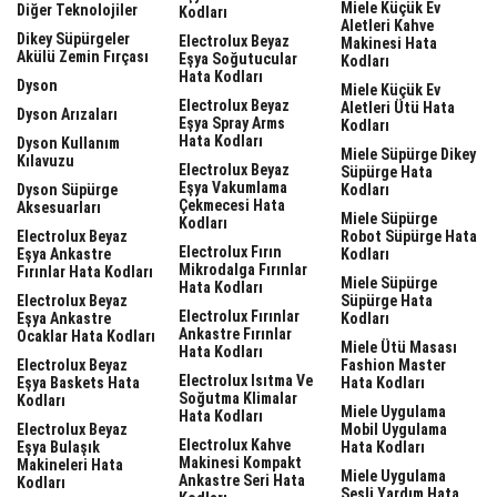
Miele Küçük Ev
Diğer Teknolojiler
Kodları
Aletleri Kahve
Dikey Süpürgeler
Electrolux Beyaz
Makinesi Hata
Akülü Zemin Fırçası
Eşya Soğutucular
Kodları
Hata Kodları
Dyson
Miele Küçük Ev
Electrolux Beyaz
Aletleri Ütü Hata
Dyson Arızaları
Eşya Spray Arms
Kodları
Hata Kodları
Dyson Kullanım
Miele Süpürge Dikey
Kılavuzu
Electrolux Beyaz
Süpürge Hata
Eşya Vakumlama
Dyson Süpürge
Kodları
Çekmecesi Hata
Aksesuarları
Miele Süpürge
Kodları
Electrolux Beyaz
Robot Süpürge Hata
Electrolux Fırın
Eşya Ankastre
Kodları
Mikrodalga Fırınlar
Fırınlar Hata Kodları
Miele Süpürge
Hata Kodları
Electrolux Beyaz
Süpürge Hata
Electrolux Fırınlar
Eşya Ankastre
Kodları
Ankastre Fırınlar
Ocaklar Hata Kodları
Miele Ütü Masası
Hata Kodları
Electrolux Beyaz
Fashion Master
Electrolux Isıtma Ve
Eşya Baskets Hata
Hata Kodları
Soğutma Klimalar
Kodları
Miele Uygulama
Hata Kodları
Electrolux Beyaz
Mobil Uygulama
Electrolux Kahve
Eşya Bulaşık
Hata Kodları
Makinesi Kompakt
Makineleri Hata
Miele Uygulama
Ankastre Seri Hata
Kodları
Sesli Yardım Hata