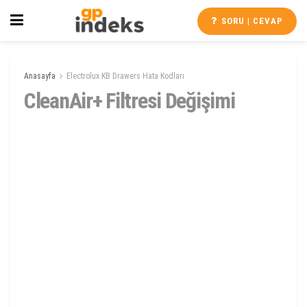
SORU | CEVAP
Anasayfa
Electrolux KB Drawers Hata Kodları
CleanAir+ Filtresi Değişimi