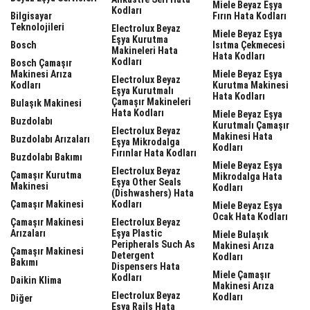
Miele Beyaz Eşya
Kodları
Bilgisayar
Fırın Hata Kodları
Teknolojileri
Electrolux Beyaz
Miele Beyaz Eşya
Eşya Kurutma
Bosch
Isıtma Çekmecesi
Makineleri Hata
Hata Kodları
Kodları
Bosch Çamaşır
Makinesi Arıza
Miele Beyaz Eşya
Electrolux Beyaz
Kodları
Kurutma Makinesi
Eşya Kurutmalı
Hata Kodları
Çamaşır Makineleri
Bulaşık Makinesi
Hata Kodları
Miele Beyaz Eşya
Buzdolabı
Kurutmalı Çamaşır
Electrolux Beyaz
Makinesi Hata
Buzdolabı Arızaları
Eşya Mikrodalga
Kodları
Fırınlar Hata Kodları
Buzdolabı Bakımı
Miele Beyaz Eşya
Electrolux Beyaz
Çamaşır Kurutma
Mikrodalga Hata
Eşya Other Seals
Makinesi
Kodları
(dishwashers) Hata
Çamaşır Makinesi
Kodları
Miele Beyaz Eşya
Ocak Hata Kodları
Çamaşır Makinesi
Electrolux Beyaz
Arızaları
Eşya Plastic
Miele Bulaşık
Peripherals Such As
Makinesi Arıza
Çamaşır Makinesi
Detergent
Kodları
Bakımı
Dispensers Hata
Miele Çamaşır
Kodları
Daikin Klima
Makinesi Arıza
Electrolux Beyaz
Kodları
Diğer
Eşya Rails Hata