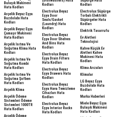
(dishwashers) Hata
Süpürge Hata
Bulaşık Makinesi
Kodları
Kodları
Hata Kodları
Electrolux Beyaz
Electrolux Süpürge
Arçelik Beyaz Eşya
Eşya Door
Torbalı Elektrikli
Buzdolabı Hata
Seals/gasket
Süpürgeler Hata
Kodları
(laundry) Hata
Kodları
Kodları
Arçelik Beyaz Eşya
Elektrik Tasarrufu
Çamaşır Makinesi
Electrolux Beyaz
Hata Kodları
Ev Aletleri
Eşya Door Shelves
Teknolojisi
And Bins Hata
Arçelik Isıtma Ve
Kodları
Soğutma Klima Hata
Kahve Küçük Ev
Kodları
Aletleri Kahve
Electrolux Beyaz
Makinesi Hata
Eşya Drain Filters
Arçelik Isıtma Ve
Kodları
Hata Kodları
Soğutma Kombi
Hata Kodları
Klima Arızaları
Electrolux Beyaz
Eşya Drawers Hata
Arçelik Isıtma Ve
Klimalar
Kodları
Soğutma Şofben
LG Beyaz Eşya
Hata Kodları
Electrolux Beyaz
Buzdolabı Hata
Eşya Hava Temizleme
Arçelik Klima
Kodları
Cihazları Hata
Arçelik Ödeme
Marka Haberleri
Kodları
Sistemleri Ödeme
Miele Beyaz Eşya
Electrolux Beyaz
Sistemleri 1000TR
Bulaşık Makinesi
Eşya Interior Racks
Hata Kodları
Hata Kodları
Hata Kodları
Arçelik Ödeme