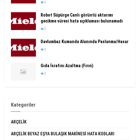
0
Robot Süpürge Canlı görüntü aktarımı
gecikme süresi hata açıklaması bulunamadı
0
Davlumbaz Kumanda Alanında Paslanma/Hasar
0
Gıda İsrafını Azaltma (Fırın)
0
Kategoriler
ARÇELIK
ARÇELIK BEYAZ EŞYA BULAŞIK MAKINESI HATA KODLARI