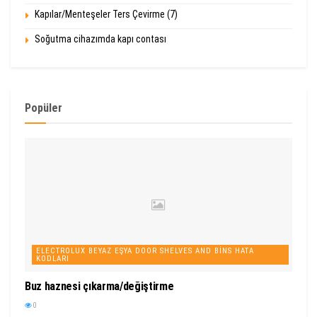
Kapılar/Menteşeler Ters Çevirme (7)
Soğutma cihazımda kapı contası
Popüler
ELECTROLUX BEYAZ EŞYA DOOR SHELVES AND BINS HATA
KODLARI
Buz haznesi çıkarma/değiştirme
0