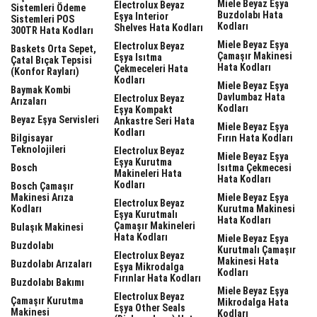
Miele Beyaz Eşya
Electrolux Beyaz
Sistemleri Ödeme
Buzdolabı Hata
Eşya Interior
Sistemleri POS
Kodları
Shelves Hata Kodları
300TR Hata Kodları
Miele Beyaz Eşya
Electrolux Beyaz
Baskets Orta Sepet,
Çamaşır Makinesi
Eşya Isıtma
Çatal Bıçak Tepsisi
Hata Kodları
Çekmeceleri Hata
(Konfor Rayları)
Kodları
Miele Beyaz Eşya
Baymak Kombi
Davlumbaz Hata
Electrolux Beyaz
Arızaları
Kodları
Eşya Kompakt
Beyaz Eşya Servisleri
Ankastre Seri Hata
Miele Beyaz Eşya
Kodları
Bilgisayar
Fırın Hata Kodları
Teknolojileri
Electrolux Beyaz
Miele Beyaz Eşya
Eşya Kurutma
Bosch
Isıtma Çekmecesi
Makineleri Hata
Hata Kodları
Kodları
Bosch Çamaşır
Makinesi Arıza
Miele Beyaz Eşya
Electrolux Beyaz
Kodları
Kurutma Makinesi
Eşya Kurutmalı
Hata Kodları
Çamaşır Makineleri
Bulaşık Makinesi
Hata Kodları
Miele Beyaz Eşya
Buzdolabı
Kurutmalı Çamaşır
Electrolux Beyaz
Makinesi Hata
Buzdolabı Arızaları
Eşya Mikrodalga
Kodları
Fırınlar Hata Kodları
Buzdolabı Bakımı
Miele Beyaz Eşya
Electrolux Beyaz
Çamaşır Kurutma
Mikrodalga Hata
Eşya Other Seals
Makinesi
Kodları