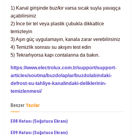
1) Kanal girişinde buz/kir varsa sıcak suyla yavaşça
açabilirsiniz
2) İnce bir tel veya plastik çubukla dikkatlice
temizleyin
3) Aşırı güç uygulamayın, kanala zarar verebilirsiniz
4) Temizlik sonrası su akışını test edin
5) Tekrarlıyorsa kapı contalarına da bakın.
https://www.electrolux.com.tr/support/support-
articles/soutma/buzdolaplar/buzdolabindaki-
defrost-su-tahliye-kanalindaki-deliklerinin-
temizlenmesi/
Benzer
Yazılar
E08 Hatası (Soğutucu Ekranı)
E09 Hatası (Soğutucu Ekranı)