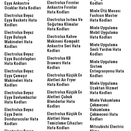
Electrolux Fırınlar
Eşya Ankastre
Kodları
Ankastre Fırınlar
Ocaklar Hata Kodları
Miele Ütü Masası
Hata Kodları
Electrolux Beyaz
Fashion Master
Electrolux Isıtma Ve
Eşya Baskets Hata
Hata Kodları
Soğutma Klimalar
Kodları
Miele Uygulama
Hata Kodları
Electrolux Beyaz
Mobil Uygulama
Electrolux Kahve
Eşya Bulaşık
Hata Kodları
Makinesi Kompakt
Makineleri Hata
Miele Uygulama
Ankastre Seri Hata
Kodları
Sesli Yardım Hata
Kodları
Electrolux Beyaz
Kodları
Electrolux KB
Eşya Buzdolapları
Miele Uygulama
Drawers Hata
Hata Kodları
Sistem
Kodları
Electrolux Beyaz
Entegrasyonu Hata
Electrolux Küçük Ev
Eşya Çamaşır
Kodları
Aletleri Air Fryer
Makineleri Hata
Miele Uygulama
Hata Kodları
Kodları
Uzaktan Hizmet
Electrolux Küçük Ev
Electrolux Beyaz
Hata Kodları
Aletleri Çubuk
Eşya Davlumbazlar
Miele Vakumlama
Blenderlar Hata
Hata Kodları
Çekmecesi
Kodları
Electrolux Beyaz
Vakumlama
Electrolux Küçük Ev
Eşya Derin
Çekmecesi Hata
Aletleri Hava
Dondurucular Hata
Kodları
Temizleme Cihazları
Kodları
Mitsubishi Electric
Hata Kodları