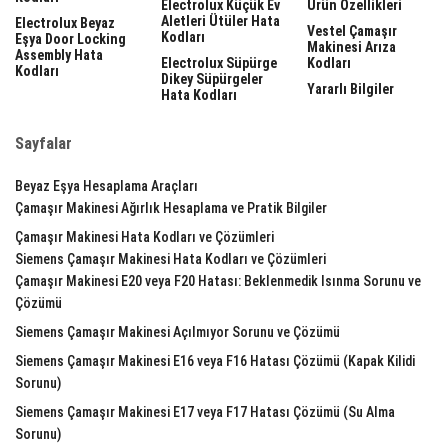
Electrolux Küçük Ev
Ürün Özellikleri
Aletleri Ütüler Hata
Electrolux Beyaz
Vestel Çamaşır
Kodları
Eşya Door Locking
Makinesi Arıza
Assembly Hata
Electrolux Süpürge
Kodları
Kodları
Dikey Süpürgeler
Yararlı Bilgiler
Hata Kodları
Sayfalar
Beyaz Eşya Hesaplama Araçları
Çamaşır Makinesi Ağırlık Hesaplama ve Pratik Bilgiler
Çamaşır Makinesi Hata Kodları ve Çözümleri
Siemens Çamaşır Makinesi Hata Kodları ve Çözümleri
Çamaşır Makinesi E20 veya F20 Hatası: Beklenmedik Isınma Sorunu ve
Çözümü
Siemens Çamaşır Makinesi Açılmıyor Sorunu ve Çözümü
Siemens Çamaşır Makinesi E16 veya F16 Hatası Çözümü (Kapak Kilidi
Sorunu)
Siemens Çamaşır Makinesi E17 veya F17 Hatası Çözümü (Su Alma
Sorunu)