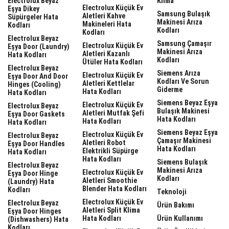
Electrolux Beyaz
Klima
Electrolux Küçük Ev
Eşya Dikey
Samsung Bulaşık
Aletleri Kahve
Süpürgeler Hata
Makinesi Arıza
Makineleri Hata
Kodları
Kodları
Kodları
Electrolux Beyaz
Samsung Çamaşır
Electrolux Küçük Ev
Eşya Door (laundry)
Makinesi Arıza
Aletleri Kazanlı
Hata Kodları
Kodları
Ütüler Hata Kodları
Electrolux Beyaz
Siemens Arıza
Electrolux Küçük Ev
Eşya Door And Door
Kodları Ve Sorun
Aletleri Kettlelar
Hinges (cooling)
Giderme
Hata Kodları
Hata Kodları
Siemens Beyaz Eşya
Electrolux Küçük Ev
Electrolux Beyaz
Bulaşık Makinesi
Aletleri Mutfak Şefi
Eşya Door Gaskets
Hata Kodları
Hata Kodları
Hata Kodları
Siemens Beyaz Eşya
Electrolux Küçük Ev
Electrolux Beyaz
Çamaşır Makinesi
Aletleri Robot
Eşya Door Handles
Hata Kodları
Elektrikli Süpürge
Hata Kodları
Hata Kodları
Siemens Bulaşık
Electrolux Beyaz
Makinesi Arıza
Electrolux Küçük Ev
Eşya Door Hinge
Kodları
Aletleri Smoothie
(laundry) Hata
Blender Hata Kodları
Kodları
Teknoloji
Electrolux Küçük Ev
Electrolux Beyaz
Ürün Bakımı
Aletleri Split Klima
Eşya Door Hinges
Hata Kodları
Ürün Kullanımı
(dishwashers) Hata
Kodları