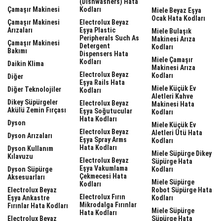
(dishwashers) Hata
Çamaşır Makinesi
Kodları
Miele Beyaz Eşya
Ocak Hata Kodları
Çamaşır Makinesi
Electrolux Beyaz
Arızaları
Eşya Plastic
Miele Bulaşık
Peripherals Such As
Makinesi Arıza
Çamaşır Makinesi
Detergent
Kodları
Bakımı
Dispensers Hata
Miele Çamaşır
Kodları
Daikin Klima
Makinesi Arıza
Electrolux Beyaz
Kodları
Diğer
Eşya Rails Hata
Miele Küçük Ev
Diğer Teknolojiler
Kodları
Aletleri Kahve
Dikey Süpürgeler
Electrolux Beyaz
Makinesi Hata
Akülü Zemin Fırçası
Eşya Soğutucular
Kodları
Hata Kodları
Dyson
Miele Küçük Ev
Electrolux Beyaz
Aletleri Ütü Hata
Dyson Arızaları
Eşya Spray Arms
Kodları
Hata Kodları
Dyson Kullanım
Miele Süpürge Dikey
Kılavuzu
Electrolux Beyaz
Süpürge Hata
Eşya Vakumlama
Dyson Süpürge
Kodları
Çekmecesi Hata
Aksesuarları
Miele Süpürge
Kodları
Electrolux Beyaz
Robot Süpürge Hata
Electrolux Fırın
Eşya Ankastre
Kodları
Mikrodalga Fırınlar
Fırınlar Hata Kodları
Miele Süpürge
Hata Kodları
Electrolux Beyaz
Süpürge Hata