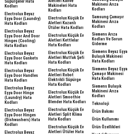
Aletleri Kahve
Süpürgeler Hata
Makinesi Arıza
Makineleri Hata
Kodları
Kodları
Kodları
Electrolux Beyaz
Samsung Çamaşır
Electrolux Küçük Ev
Eşya Door (laundry)
Makinesi Arıza
Aletleri Kazanlı
Hata Kodları
Kodları
Ütüler Hata Kodları
Electrolux Beyaz
Siemens Arıza
Electrolux Küçük Ev
Eşya Door And Door
Kodları Ve Sorun
Aletleri Kettlelar
Hinges (cooling)
Giderme
Hata Kodları
Hata Kodları
Siemens Beyaz Eşya
Electrolux Küçük Ev
Electrolux Beyaz
Bulaşık Makinesi
Aletleri Mutfak Şefi
Eşya Door Gaskets
Hata Kodları
Hata Kodları
Hata Kodları
Siemens Beyaz Eşya
Electrolux Küçük Ev
Electrolux Beyaz
Çamaşır Makinesi
Aletleri Robot
Eşya Door Handles
Hata Kodları
Elektrikli Süpürge
Hata Kodları
Hata Kodları
Siemens Bulaşık
Electrolux Beyaz
Makinesi Arıza
Electrolux Küçük Ev
Eşya Door Hinge
Kodları
Aletleri Smoothie
(laundry) Hata
Blender Hata Kodları
Kodları
Teknoloji
Electrolux Küçük Ev
Electrolux Beyaz
Ürün Bakımı
Aletleri Split Klima
Eşya Door Hinges
Hata Kodları
Ürün Kullanımı
(dishwashers) Hata
Kodları
Electrolux Küçük Ev
Ürün Özellikleri
Aletleri Ütüler Hata
Electrolux Beyaz