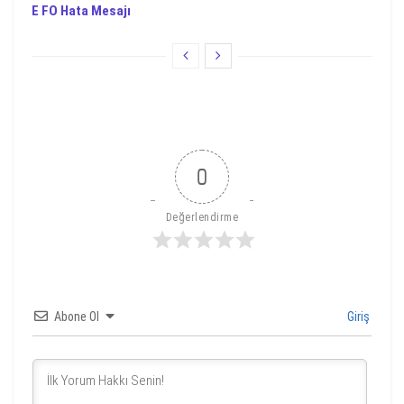
E FO Hata Mesajı
0
Değerlendirme
Abone Ol
Giriş