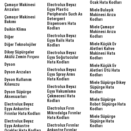
Ocak Hata Kodları
Çamaşır Makinesi
Electrolux Beyaz
Arızaları
Eşya Plastic
Miele Bulaşık
Peripherals Such As
Makinesi Arıza
Çamaşır Makinesi
Detergent
Kodları
Bakımı
Dispensers Hata
Miele Çamaşır
Kodları
Daikin Klima
Makinesi Arıza
Electrolux Beyaz
Kodları
Diğer
Eşya Rails Hata
Miele Küçük Ev
Diğer Teknolojiler
Kodları
Aletleri Kahve
Dikey Süpürgeler
Electrolux Beyaz
Makinesi Hata
Akülü Zemin Fırçası
Eşya Soğutucular
Kodları
Hata Kodları
Dyson
Miele Küçük Ev
Electrolux Beyaz
Aletleri Ütü Hata
Dyson Arızaları
Eşya Spray Arms
Kodları
Hata Kodları
Dyson Kullanım
Miele Süpürge Dikey
Kılavuzu
Electrolux Beyaz
Süpürge Hata
Eşya Vakumlama
Dyson Süpürge
Kodları
Çekmecesi Hata
Aksesuarları
Miele Süpürge
Kodları
Electrolux Beyaz
Robot Süpürge Hata
Electrolux Fırın
Eşya Ankastre
Kodları
Mikrodalga Fırınlar
Fırınlar Hata Kodları
Miele Süpürge
Hata Kodları
Electrolux Beyaz
Süpürge Hata
Electrolux Fırınlar
Eşya Ankastre
Kodları
Ankastre Fırınlar
Ocaklar Hata Kodları