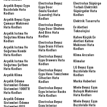
Electrolux Beyaz
Electrolux Süpürge
Arçelik Beyaz Eşya
Eşya Door
Torbalı Elektrikli
Buzdolabı Hata
Seals/gasket
Süpürgeler Hata
Kodları
(laundry) Hata
Kodları
Kodları
Arçelik Beyaz Eşya
Elektrik Tasarrufu
Çamaşır Makinesi
Electrolux Beyaz
Hata Kodları
Ev Aletleri
Eşya Door Shelves
Teknolojisi
And Bins Hata
Arçelik Isıtma Ve
Kodları
Soğutma Klima Hata
Kahve Küçük Ev
Kodları
Aletleri Kahve
Electrolux Beyaz
Makinesi Hata
Eşya Drain Filters
Arçelik Isıtma Ve
Kodları
Hata Kodları
Soğutma Kombi
Hata Kodları
Klima Arızaları
Electrolux Beyaz
Eşya Drawers Hata
Arçelik Isıtma Ve
Klimalar
Kodları
Soğutma Şofben
LG Beyaz Eşya
Hata Kodları
Electrolux Beyaz
Buzdolabı Hata
Eşya Hava Temizleme
Arçelik Klima
Kodları
Cihazları Hata
Arçelik Ödeme
Marka Haberleri
Kodları
Sistemleri Ödeme
Miele Beyaz Eşya
Electrolux Beyaz
Sistemleri 1000TR
Bulaşık Makinesi
Eşya Interior Racks
Hata Kodları
Hata Kodları
Hata Kodları
Arçelik Ödeme
Miele Beyaz Eşya
Electrolux Beyaz
Sistemleri Ödeme
Buzdolabı Hata
Eşya Interior
Sistemleri POS