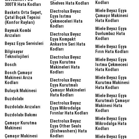
Kodları
Shelves Hata Kodları
300TR Hata Kodları
Miele Beyaz Eşya
Electrolux Beyaz
Baskets Orta Sepet,
Çamaşır Makinesi
Eşya Isıtma
Çatal Bıçak Tepsisi
Hata Kodları
Çekmeceleri Hata
(Konfor Rayları)
Kodları
Miele Beyaz Eşya
Baymak Kombi
Davlumbaz Hata
Electrolux Beyaz
Arızaları
Kodları
Eşya Kompakt
Beyaz Eşya Servisleri
Ankastre Seri Hata
Miele Beyaz Eşya
Kodları
Bilgisayar
Fırın Hata Kodları
Teknolojileri
Electrolux Beyaz
Miele Beyaz Eşya
Eşya Kurutma
Bosch
Isıtma Çekmecesi
Makineleri Hata
Hata Kodları
Kodları
Bosch Çamaşır
Makinesi Arıza
Miele Beyaz Eşya
Electrolux Beyaz
Kodları
Kurutma Makinesi
Eşya Kurutmalı
Hata Kodları
Çamaşır Makineleri
Bulaşık Makinesi
Hata Kodları
Miele Beyaz Eşya
Buzdolabı
Kurutmalı Çamaşır
Electrolux Beyaz
Makinesi Hata
Buzdolabı Arızaları
Eşya Mikrodalga
Kodları
Fırınlar Hata Kodları
Buzdolabı Bakımı
Miele Beyaz Eşya
Electrolux Beyaz
Çamaşır Kurutma
Mikrodalga Hata
Eşya Other Seals
Makinesi
Kodları
(dishwashers) Hata
Çamaşır Makinesi
Kodları
Miele Beyaz Eşya