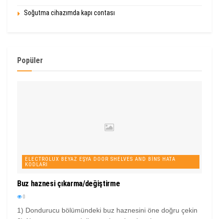
Soğutma cihazımda kapı contası
Popüler
ELECTROLUX BEYAZ EŞYA DOOR SHELVES AND BINS HATA
KODLARI
Buz haznesi çıkarma/değiştirme
0
1) Dondurucu bölümündeki buz haznesini öne doğru çekin