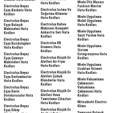
Miele Ütü Masası
Hata Kodları
Electrolux Beyaz
Fashion Master
Electrolux Isıtma Ve
Eşya Baskets Hata
Hata Kodları
Soğutma Klimalar
Kodları
Miele Uygulama
Hata Kodları
Electrolux Beyaz
Mobil Uygulama
Electrolux Kahve
Eşya Bulaşık
Hata Kodları
Makinesi Kompakt
Makineleri Hata
Miele Uygulama
Ankastre Seri Hata
Kodları
Sesli Yardım Hata
Kodları
Electrolux Beyaz
Kodları
Electrolux KB
Eşya Buzdolapları
Miele Uygulama
Drawers Hata
Hata Kodları
Sistem
Kodları
Electrolux Beyaz
Entegrasyonu Hata
Electrolux Küçük Ev
Eşya Çamaşır
Kodları
Aletleri Air Fryer
Makineleri Hata
Miele Uygulama
Hata Kodları
Kodları
Uzaktan Hizmet
Electrolux Küçük Ev
Electrolux Beyaz
Hata Kodları
Aletleri Çubuk
Eşya Davlumbazlar
Miele Vakumlama
Blenderlar Hata
Hata Kodları
Çekmecesi
Kodları
Electrolux Beyaz
Vakumlama
Electrolux Küçük Ev
Eşya Derin
Çekmecesi Hata
Aletleri Hava
Dondurucular Hata
Kodları
Temizleme Cihazları
Kodları
Mitsubishi Electric
Hata Kodları
Electrolux Beyaz
Klima
Electrolux Küçük Ev
Eşya Dikey
Samsung Bulaşık