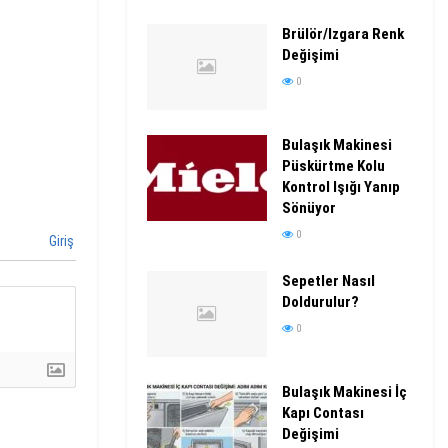
Brülör/Izgara Renk
Değişimi
0
Bulaşık Makinesi
Püskürtme Kolu
Kontrol Işığı Yanıp
Sönüyor
0
Giriş
Sepetler Nasıl
Doldurulur?
0
Bulaşık Makinesi İç
Kapı Contası
Değişimi