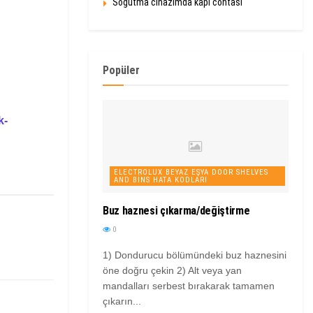
Soğutma cihazımda kapı contası
Popüler
k-
ELECTROLUX BEYAZ EŞYA DOOR SHELVES
AND BINS HATA KODLARI
Buz haznesi çıkarma/değiştirme
0
1) Dondurucu bölümündeki buz haznesini
öne doğru çekin 2) Alt veya yan
mandalları serbest bırakarak tamamen
çıkarın...