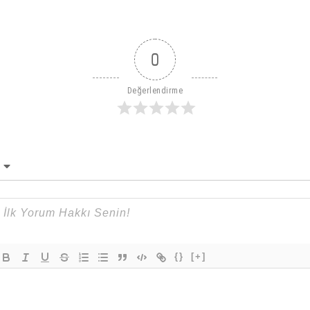
0
Değerlendirme
{}
[+]