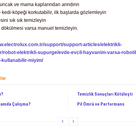
oyuncak ve mama kaplarından arındırın
kedi-köpeği korkutabilir, ilk başlarda gözlemleyin
esini sık sık temizleyin
vı dökülmesi varsa manuel temizleyin.
w.electrolux.com.tr/support/support-articles/elektrikli-
/robot-elektrikli-supurge/evde-evcil-hayvanim-varsa-roboti
kullanabilir-miyim/
ılar
ı?
Temizlik Sonuçları Kötüleşti
rtamda Çalışma?
Pil Ömrü ve Performans