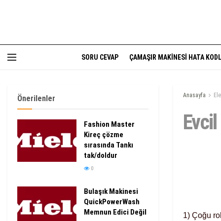
SORU CEVAP
ÇAMAŞIR MAKINESI HATA KODL
Anasayfa
Ele
Önerilenler
Evci
Fashion Master
Kireç çözme
sırasında Tankı
tak/doldur
0
Bulaşık Makinesi
QuickPowerWash
Memnun Edici Değil
1) Çoğu rob