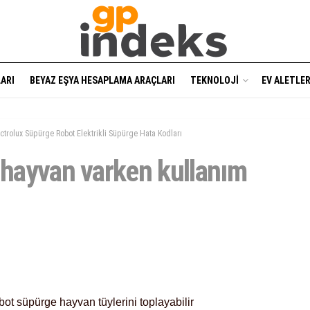
ARI
BEYAZ EŞYA HESAPLAMA ARAÇLARI
TEKNOLOJI
EV ALETLER
ctrolux Süpürge Robot Elektrikli Süpürge Hata Kodları
l hayvan varken kullanım
ot süpürge hayvan tüylerini toplayabilir