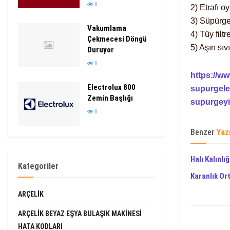
0
2) Etrafı 
3) Süpürge 
Vakumlama
4) Tüy filtr
Çekmecesi Döngü
5) Aşırı sı
Duruyor
0
https://ww
Electrolux 800
supurgeler
Zemin Başlığı
supurgeyi-
0
Benzer
Yaz
Halı Kalınlığ
Kategoriler
Karanlık O
ARÇELIK
ARÇELIK BEYAZ EŞYA BULAŞIK MAKINESI
HATA KODLARI