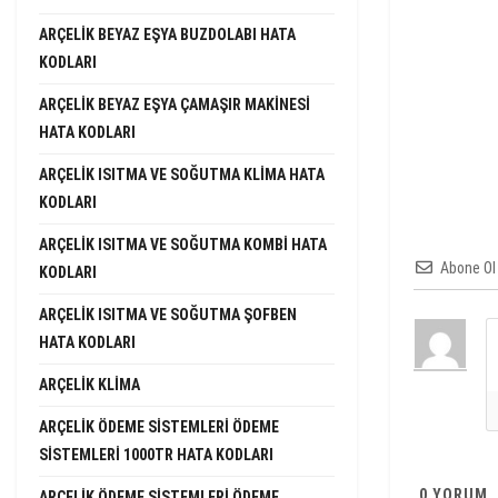
ARÇELIK BEYAZ EŞYA BUZDOLABI HATA
KODLARI
ARÇELIK BEYAZ EŞYA ÇAMAŞIR MAKINESI
HATA KODLARI
ARÇELIK ISITMA VE SOĞUTMA KLIMA HATA
KODLARI
ARÇELIK ISITMA VE SOĞUTMA KOMBI HATA
Abone Ol
KODLARI
ARÇELIK ISITMA VE SOĞUTMA ŞOFBEN
HATA KODLARI
ARÇELIK KLIMA
ARÇELIK ÖDEME SISTEMLERI ÖDEME
SISTEMLERI 1000TR HATA KODLARI
0
YORUM
ARÇELIK ÖDEME SISTEMLERI ÖDEME