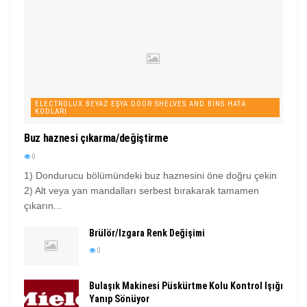
ELECTROLUX BEYAZ EŞYA DOOR SHELVES AND BINS HATA
KODLARI
Buz haznesi çıkarma/değiştirme
0
1) Dondurucu bölümündeki buz haznesini öne doğru çekin
2) Alt veya yan mandalları serbest bırakarak tamamen
çıkarın...
Brülör/Izgara Renk Değişimi
0
Bulaşık Makinesi Püskürtme Kolu Kontrol Işığı
Yanıp Sönüyor