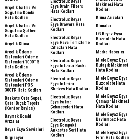
Electrolux Beyaz
Makinesi Hata
Eşya Drain Filters
Arçelik Isıtma Ve
Kodları
Hata Kodları
Soğutma Kombi
Hata Kodları
Klima Arızaları
Electrolux Beyaz
Eşya Drawers Hata
Arçelik Isıtma Ve
Klimalar
Kodları
Soğutma Şofben
LG Beyaz Eşya
Hata Kodları
Electrolux Beyaz
Buzdolabı Hata
Eşya Hava Temizleme
Arçelik Klima
Kodları
Cihazları Hata
Arçelik Ödeme
Marka Haberleri
Kodları
Sistemleri Ödeme
Miele Beyaz Eşya
Electrolux Beyaz
Sistemleri 1000TR
Bulaşık Makinesi
Eşya Interior Racks
Hata Kodları
Hata Kodları
Hata Kodları
Arçelik Ödeme
Miele Beyaz Eşya
Electrolux Beyaz
Sistemleri Ödeme
Buzdolabı Hata
Eşya Interior
Sistemleri POS
Kodları
Shelves Hata Kodları
300TR Hata Kodları
Miele Beyaz Eşya
Electrolux Beyaz
Baskets Orta Sepet,
Çamaşır Makinesi
Eşya Isıtma
Çatal Bıçak Tepsisi
Hata Kodları
Çekmeceleri Hata
(Konfor Rayları)
Kodları
Miele Beyaz Eşya
Baymak Kombi
Davlumbaz Hata
Electrolux Beyaz
Arızaları
Kodları
Eşya Kompakt
Beyaz Eşya Servisleri
Ankastre Seri Hata
Miele Beyaz Eşya
Kodları
Bilgisayar
Fırın Hata Kodları