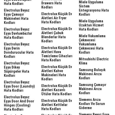
Miele Uygulama
Drawers Hata
Hata Kodları
Sistem
Kodları
Electrolux Beyaz
Entegrasyonu Hata
Electrolux Küçük Ev
Eşya Çamaşır
Kodları
Aletleri Air Fryer
Makineleri Hata
Miele Uygulama
Hata Kodları
Kodları
Uzaktan Hizmet
Electrolux Küçük Ev
Electrolux Beyaz
Hata Kodları
Aletleri Çubuk
Eşya Davlumbazlar
Miele Vakumlama
Blenderlar Hata
Hata Kodları
Çekmecesi
Kodları
Electrolux Beyaz
Vakumlama
Electrolux Küçük Ev
Eşya Derin
Çekmecesi Hata
Aletleri Hava
Dondurucular Hata
Kodları
Temizleme Cihazları
Kodları
Mitsubishi Electric
Hata Kodları
Electrolux Beyaz
Klima
Electrolux Küçük Ev
Eşya Dikey
Samsung Bulaşık
Aletleri Kahve
Süpürgeler Hata
Makinesi Arıza
Makineleri Hata
Kodları
Kodları
Kodları
Electrolux Beyaz
Samsung Çamaşır
Electrolux Küçük Ev
Eşya Door (laundry)
Makinesi Arıza
Aletleri Kazanlı
Hata Kodları
Kodları
Ütüler Hata Kodları
Electrolux Beyaz
Siemens Arıza
Electrolux Küçük Ev
Eşya Door And Door
Kodları Ve Sorun
Aletleri Kettlelar
Hinges (cooling)
Giderme
Hata Kodları
Hata Kodları
Siemens Beyaz Eşya