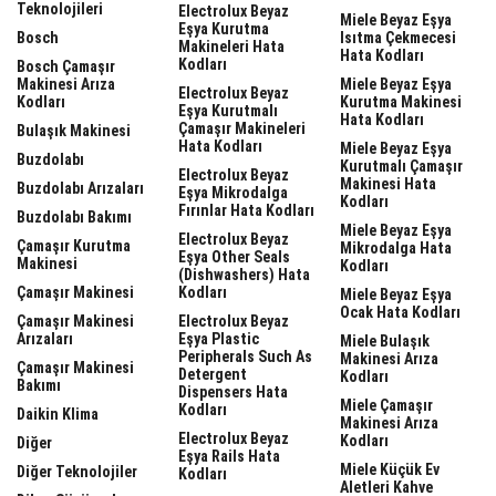
Teknolojileri
Electrolux Beyaz
Miele Beyaz Eşya
Eşya Kurutma
Bosch
Isıtma Çekmecesi
Makineleri Hata
Hata Kodları
Kodları
Bosch Çamaşır
Makinesi Arıza
Miele Beyaz Eşya
Electrolux Beyaz
Kodları
Kurutma Makinesi
Eşya Kurutmalı
Hata Kodları
Çamaşır Makineleri
Bulaşık Makinesi
Hata Kodları
Miele Beyaz Eşya
Buzdolabı
Kurutmalı Çamaşır
Electrolux Beyaz
Makinesi Hata
Buzdolabı Arızaları
Eşya Mikrodalga
Kodları
Fırınlar Hata Kodları
Buzdolabı Bakımı
Miele Beyaz Eşya
Electrolux Beyaz
Çamaşır Kurutma
Mikrodalga Hata
Eşya Other Seals
Makinesi
Kodları
(dishwashers) Hata
Çamaşır Makinesi
Kodları
Miele Beyaz Eşya
Ocak Hata Kodları
Çamaşır Makinesi
Electrolux Beyaz
Arızaları
Eşya Plastic
Miele Bulaşık
Peripherals Such As
Makinesi Arıza
Çamaşır Makinesi
Detergent
Kodları
Bakımı
Dispensers Hata
Miele Çamaşır
Kodları
Daikin Klima
Makinesi Arıza
Electrolux Beyaz
Kodları
Diğer
Eşya Rails Hata
Miele Küçük Ev
Diğer Teknolojiler
Kodları
Aletleri Kahve