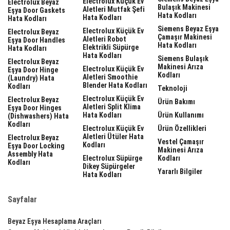
Electrolux Küçük Ev
Electrolux Beyaz
Bulaşık Makinesi
Aletleri Mutfak Şefi
Eşya Door Gaskets
Hata Kodları
Hata Kodları
Hata Kodları
Siemens Beyaz Eşya
Electrolux Küçük Ev
Electrolux Beyaz
Çamaşır Makinesi
Aletleri Robot
Eşya Door Handles
Hata Kodları
Elektrikli Süpürge
Hata Kodları
Hata Kodları
Siemens Bulaşık
Electrolux Beyaz
Makinesi Arıza
Electrolux Küçük Ev
Eşya Door Hinge
Kodları
Aletleri Smoothie
(laundry) Hata
Blender Hata Kodları
Kodları
Teknoloji
Electrolux Küçük Ev
Electrolux Beyaz
Ürün Bakımı
Aletleri Split Klima
Eşya Door Hinges
Hata Kodları
Ürün Kullanımı
(dishwashers) Hata
Kodları
Electrolux Küçük Ev
Ürün Özellikleri
Aletleri Ütüler Hata
Electrolux Beyaz
Vestel Çamaşır
Kodları
Eşya Door Locking
Makinesi Arıza
Assembly Hata
Electrolux Süpürge
Kodları
Kodları
Dikey Süpürgeler
Yararlı Bilgiler
Hata Kodları
Sayfalar
Beyaz Eşya Hesaplama Araçları