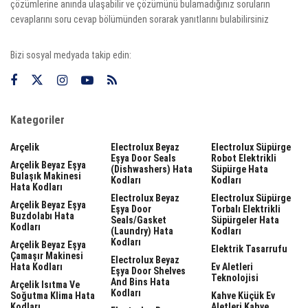
çözümlerine anında ulaşabilir ve çözümünü bulamadığınız soruların
cevaplarını soru cevap bölümünden sorarak yanıtlarını bulabilirsiniz
Bizi sosyal medyada takip edin:
Kategoriler
Arçelik
Electrolux Beyaz
Electrolux Süpürge
Eşya Door Seals
Robot Elektrikli
Arçelik Beyaz Eşya
(dishwashers) Hata
Süpürge Hata
Bulaşık Makinesi
Kodları
Kodları
Hata Kodları
Electrolux Beyaz
Electrolux Süpürge
Arçelik Beyaz Eşya
Eşya Door
Torbalı Elektrikli
Buzdolabı Hata
Seals/gasket
Süpürgeler Hata
Kodları
(laundry) Hata
Kodları
Kodları
Arçelik Beyaz Eşya
Elektrik Tasarrufu
Çamaşır Makinesi
Electrolux Beyaz
Hata Kodları
Ev Aletleri
Eşya Door Shelves
Teknolojisi
And Bins Hata
Arçelik Isıtma Ve
Kodları
Soğutma Klima Hata
Kahve Küçük Ev
Kodları
Aletleri Kahve