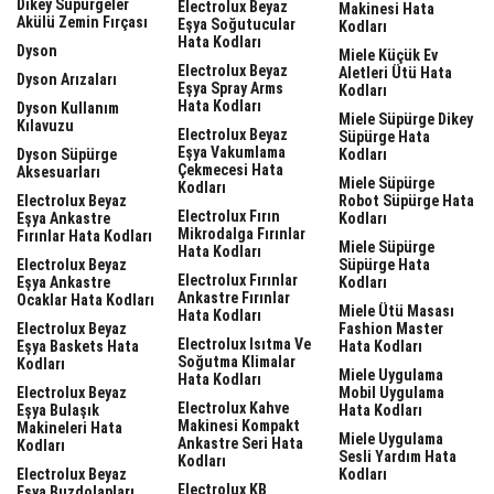
Dikey Süpürgeler
Electrolux Beyaz
Makinesi Hata
Akülü Zemin Fırçası
Eşya Soğutucular
Kodları
Hata Kodları
Dyson
Miele Küçük Ev
Electrolux Beyaz
Aletleri Ütü Hata
Dyson Arızaları
Eşya Spray Arms
Kodları
Hata Kodları
Dyson Kullanım
Miele Süpürge Dikey
Kılavuzu
Electrolux Beyaz
Süpürge Hata
Eşya Vakumlama
Dyson Süpürge
Kodları
Çekmecesi Hata
Aksesuarları
Miele Süpürge
Kodları
Electrolux Beyaz
Robot Süpürge Hata
Electrolux Fırın
Eşya Ankastre
Kodları
Mikrodalga Fırınlar
Fırınlar Hata Kodları
Miele Süpürge
Hata Kodları
Electrolux Beyaz
Süpürge Hata
Electrolux Fırınlar
Eşya Ankastre
Kodları
Ankastre Fırınlar
Ocaklar Hata Kodları
Miele Ütü Masası
Hata Kodları
Electrolux Beyaz
Fashion Master
Electrolux Isıtma Ve
Eşya Baskets Hata
Hata Kodları
Soğutma Klimalar
Kodları
Miele Uygulama
Hata Kodları
Electrolux Beyaz
Mobil Uygulama
Electrolux Kahve
Eşya Bulaşık
Hata Kodları
Makinesi Kompakt
Makineleri Hata
Miele Uygulama
Ankastre Seri Hata
Kodları
Sesli Yardım Hata
Kodları
Electrolux Beyaz
Kodları
Electrolux KB
Eşya Buzdolapları