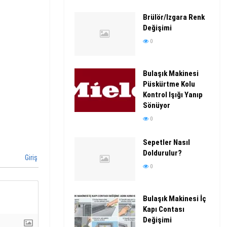
Brülör/Izgara Renk
Değişimi
0
Bulaşık Makinesi
Püskürtme Kolu
Kontrol Işığı Yanıp
Sönüyor
0
Sepetler Nasıl
Doldurulur?
Giriş
0
Bulaşık Makinesi İç
Kapı Contası
Değişimi