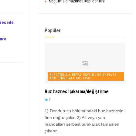
Soğutma cihazımda kapı contası
erecede
Popüler
onra
ELECTROLUX BEYAZ EŞYA DOOR SHELVES
AND BINS HATA KODLARI
Buz haznesi çıkarma/değiştirme
0
1) Dondurucu bölümündeki buz haznesini
öne doğru çekin 2) Alt veya yan
mandalları serbest bırakarak tamamen
çıkarın...