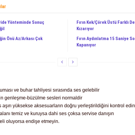
ılar
vide Yönteminde Sonuç
Fırın Kek/Çörek Üstü Farklı D
il
Kızarıyor
eğin Önü Az/Arkası Çok
Fırın Aydınlatma 15 Saniye S
Kapanıyor
uması ve buhar tahliyesi sırasında ses gelebilir
rin genleşme-büzülme sesleri normaldir
 aşırı yüksekse aksesuarların doğru yerleştirildiğini kontrol edin
 alanı temiz ve kuruysa dahi ses çoksa servise danışın
reli oluyorsa endişe etmeyin.