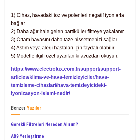
1) Cihaz, havadaki toz ve polenleri negatif iyonlarla
bağlar
2) Daha ağır hale gelen partiküller filtreye yakalanır
3) Ortam havasını daha taze hissetmenizi sağlar
4) Astım veya alerji hastaları için faydalı olabilir
5) Modelle ilgili özel uyarıları kılavuzdan okuyun.
https://www.electrolux.com.tr/support/support-
articles/klima-ve-hava-temizleyiciler/hava-
temizleme-cihazlari/hava-temizleyicideki-
iyonizasyon-islemi-nedir/
Benzer
Yazılar
Gerekli Filtreleri Nereden Alırım?
AX9 Yerleştirme