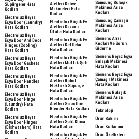
Samsung Bulaşık
Aletleri Kahve
Süpürgeler Hata
Makinesi Arıza
Makineleri Hata
Kodları
Kodları
Kodları
Electrolux Beyaz
Samsung Çamaşır
Electrolux Küçük Ev
Eşya Door (laundry)
Makinesi Arıza
Aletleri Kazanlı
Hata Kodları
Kodları
Ütüler Hata Kodları
Electrolux Beyaz
Siemens Arıza
Electrolux Küçük Ev
Eşya Door And Door
Kodları Ve Sorun
Aletleri Kettlelar
Hinges (cooling)
Giderme
Hata Kodları
Hata Kodları
Siemens Beyaz Eşya
Electrolux Küçük Ev
Electrolux Beyaz
Bulaşık Makinesi
Aletleri Mutfak Şefi
Eşya Door Gaskets
Hata Kodları
Hata Kodları
Hata Kodları
Siemens Beyaz Eşya
Electrolux Küçük Ev
Electrolux Beyaz
Çamaşır Makinesi
Aletleri Robot
Eşya Door Handles
Hata Kodları
Elektrikli Süpürge
Hata Kodları
Hata Kodları
Siemens Bulaşık
Electrolux Beyaz
Makinesi Arıza
Electrolux Küçük Ev
Eşya Door Hinge
Kodları
Aletleri Smoothie
(laundry) Hata
Blender Hata Kodları
Kodları
Teknoloji
Electrolux Küçük Ev
Electrolux Beyaz
Ürün Bakımı
Aletleri Split Klima
Eşya Door Hinges
Hata Kodları
Ürün Kullanımı
(dishwashers) Hata
Kodları
Electrolux Küçük Ev
Ürün Özellikleri