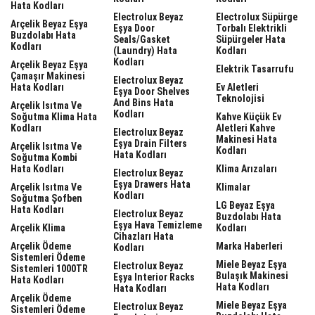
Hata Kodları
Electrolux Beyaz
Electrolux Süpürge
Arçelik Beyaz Eşya
Eşya Door
Torbalı Elektrikli
Buzdolabı Hata
Seals/gasket
Süpürgeler Hata
Kodları
(laundry) Hata
Kodları
Kodları
Arçelik Beyaz Eşya
Elektrik Tasarrufu
Çamaşır Makinesi
Electrolux Beyaz
Hata Kodları
Ev Aletleri
Eşya Door Shelves
Teknolojisi
And Bins Hata
Arçelik Isıtma Ve
Kodları
Soğutma Klima Hata
Kahve Küçük Ev
Kodları
Aletleri Kahve
Electrolux Beyaz
Makinesi Hata
Eşya Drain Filters
Arçelik Isıtma Ve
Kodları
Hata Kodları
Soğutma Kombi
Hata Kodları
Klima Arızaları
Electrolux Beyaz
Eşya Drawers Hata
Arçelik Isıtma Ve
Klimalar
Kodları
Soğutma Şofben
LG Beyaz Eşya
Hata Kodları
Electrolux Beyaz
Buzdolabı Hata
Eşya Hava Temizleme
Arçelik Klima
Kodları
Cihazları Hata
Arçelik Ödeme
Marka Haberleri
Kodları
Sistemleri Ödeme
Miele Beyaz Eşya
Electrolux Beyaz
Sistemleri 1000TR
Bulaşık Makinesi
Eşya Interior Racks
Hata Kodları
Hata Kodları
Hata Kodları
Arçelik Ödeme
Miele Beyaz Eşya
Electrolux Beyaz
Sistemleri Ödeme