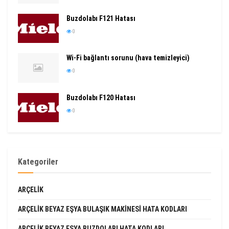
Buzdolabı F121 Hatası
0
Wi-Fi bağlantı sorunu (hava temizleyici)
0
Buzdolabı F120 Hatası
0
Kategoriler
ARÇELIK
ARÇELIK BEYAZ EŞYA BULAŞIK MAKINESI HATA KODLARI
ARÇELIK BEYAZ EŞYA BUZDOLABI HATA KODLARI