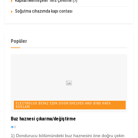
Kapılar/Menteşeler Ters Çevirme (7)
Soğutma cihazımda kapı contası
Popüler
ELECTROLUX BEYAZ EŞYA DOOR SHELVES AND BINS HATA
KODLARI
Buz haznesi çıkarma/değiştirme
0
1) Dondurucu bölümündeki buz haznesini öne doğru çekin