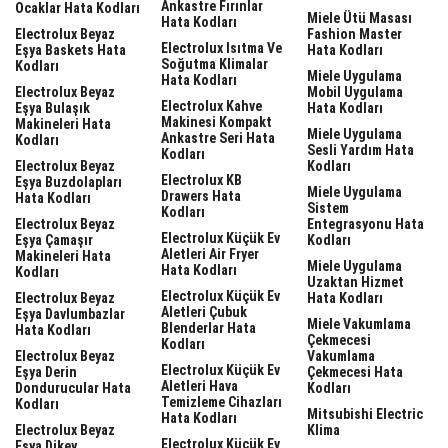
Ankastre Fırınlar
Ocaklar Hata Kodları
Miele Ütü Masası
Hata Kodları
Electrolux Beyaz
Fashion Master
Electrolux Isıtma Ve
Eşya Baskets Hata
Hata Kodları
Soğutma Klimalar
Kodları
Miele Uygulama
Hata Kodları
Electrolux Beyaz
Mobil Uygulama
Electrolux Kahve
Eşya Bulaşık
Hata Kodları
Makinesi Kompakt
Makineleri Hata
Miele Uygulama
Ankastre Seri Hata
Kodları
Sesli Yardım Hata
Kodları
Electrolux Beyaz
Kodları
Electrolux KB
Eşya Buzdolapları
Miele Uygulama
Drawers Hata
Hata Kodları
Sistem
Kodları
Electrolux Beyaz
Entegrasyonu Hata
Electrolux Küçük Ev
Eşya Çamaşır
Kodları
Aletleri Air Fryer
Makineleri Hata
Miele Uygulama
Hata Kodları
Kodları
Uzaktan Hizmet
Electrolux Küçük Ev
Electrolux Beyaz
Hata Kodları
Aletleri Çubuk
Eşya Davlumbazlar
Miele Vakumlama
Blenderlar Hata
Hata Kodları
Çekmecesi
Kodları
Electrolux Beyaz
Vakumlama
Electrolux Küçük Ev
Eşya Derin
Çekmecesi Hata
Aletleri Hava
Dondurucular Hata
Kodları
Temizleme Cihazları
Kodları
Mitsubishi Electric
Hata Kodları
Electrolux Beyaz
Klima
Electrolux Küçük Ev
Eşya Dikey