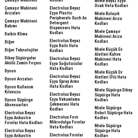
Miele Beyaz Eşya
Ocak Hata Kodları
Çamaşır Makinesi
Electrolux Beyaz
Arızaları
Eşya Plastic
Miele Bulaşık
Peripherals Such As
Makinesi Arıza
Çamaşır Makinesi
Detergent
Kodları
Bakımı
Dispensers Hata
Miele Çamaşır
Kodları
Daikin Klima
Makinesi Arıza
Electrolux Beyaz
Kodları
Diğer
Eşya Rails Hata
Miele Küçük Ev
Diğer Teknolojiler
Kodları
Aletleri Kahve
Dikey Süpürgeler
Electrolux Beyaz
Makinesi Hata
Akülü Zemin Fırçası
Eşya Soğutucular
Kodları
Hata Kodları
Dyson
Miele Küçük Ev
Electrolux Beyaz
Aletleri Ütü Hata
Dyson Arızaları
Eşya Spray Arms
Kodları
Hata Kodları
Dyson Kullanım
Miele Süpürge Dikey
Kılavuzu
Electrolux Beyaz
Süpürge Hata
Eşya Vakumlama
Dyson Süpürge
Kodları
Çekmecesi Hata
Aksesuarları
Miele Süpürge
Kodları
Electrolux Beyaz
Robot Süpürge Hata
Electrolux Fırın
Eşya Ankastre
Kodları
Mikrodalga Fırınlar
Fırınlar Hata Kodları
Miele Süpürge
Hata Kodları
Electrolux Beyaz
Süpürge Hata
Electrolux Fırınlar
Eşya Ankastre
Kodları