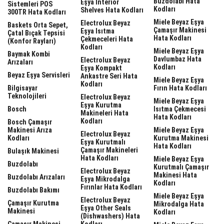
Buzdolabı Hata
Eşya Interior
Sistemleri POS
Kodları
Shelves Hata Kodları
300TR Hata Kodları
Miele Beyaz Eşya
Electrolux Beyaz
Baskets Orta Sepet,
Çamaşır Makinesi
Eşya Isıtma
Çatal Bıçak Tepsisi
Hata Kodları
Çekmeceleri Hata
(Konfor Rayları)
Kodları
Miele Beyaz Eşya
Baymak Kombi
Davlumbaz Hata
Electrolux Beyaz
Arızaları
Kodları
Eşya Kompakt
Beyaz Eşya Servisleri
Ankastre Seri Hata
Miele Beyaz Eşya
Kodları
Bilgisayar
Fırın Hata Kodları
Teknolojileri
Electrolux Beyaz
Miele Beyaz Eşya
Eşya Kurutma
Bosch
Isıtma Çekmecesi
Makineleri Hata
Hata Kodları
Kodları
Bosch Çamaşır
Makinesi Arıza
Miele Beyaz Eşya
Electrolux Beyaz
Kodları
Kurutma Makinesi
Eşya Kurutmalı
Hata Kodları
Çamaşır Makineleri
Bulaşık Makinesi
Hata Kodları
Miele Beyaz Eşya
Buzdolabı
Kurutmalı Çamaşır
Electrolux Beyaz
Makinesi Hata
Buzdolabı Arızaları
Eşya Mikrodalga
Kodları
Fırınlar Hata Kodları
Buzdolabı Bakımı
Miele Beyaz Eşya
Electrolux Beyaz
Çamaşır Kurutma
Mikrodalga Hata
Eşya Other Seals
Makinesi
Kodları
(dishwashers) Hata
Çamaşır Makinesi
Kodları