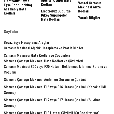
Aletleri Ütüler Hata
Electrolux Beyaz
Vestel Çamaşır
Kodları
Eşya Door Locking
Makinesi Arıza
Assembly Hata
Electrolux Süpürge
Kodları
Kodları
Dikey Süpürgeler
Yararlı Bilgiler
Hata Kodları
Sayfalar
Beyaz Eşya Hesaplama Araçları
Çamaşır Makinesi Ağırlık Hesaplama ve Pratik Bilgiler
Çamaşır Makinesi Hata Kodları ve Çözümleri
Siemens Çamaşır Makinesi Hata Kodları ve Çözümleri
Çamaşır Makinesi E20 veya F20 Hatası: Beklenmedik Isınma Sorunu ve
Çözümü
Siemens Çamaşır Makinesi Açılmıyor Sorunu ve Çözümü
Siemens Çamaşır Makinesi E16 veya F16 Hatası Çözümü (Kapak Kilidi
Sorunu)
Siemens Çamaşır Makinesi E17 veya F17 Hatası Çözümü (Su Alma
Sorunu)
Siemens Çamaşır Makinesi E18 Hatası Çözümü (Su Boşaltmıyor)