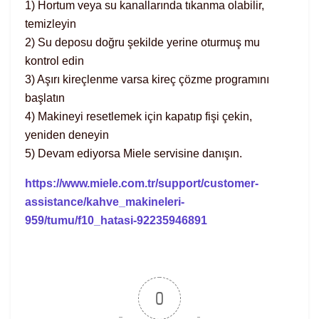
1) Hortum veya su kanallarında tıkanma olabilir,
temizleyin
2) Su deposu doğru şekilde yerine oturmuş mu
kontrol edin
3) Aşırı kireçlenme varsa kireç çözme programını
başlatın
4) Makineyi resetlemek için kapatıp fişi çekin,
yeniden deneyin
5) Devam ediyorsa Miele servisine danışın.
https://www.miele.com.tr/support/customer-
assistance/kahve_makineleri-
959/tumu/f10_hatasi-92235946891
0