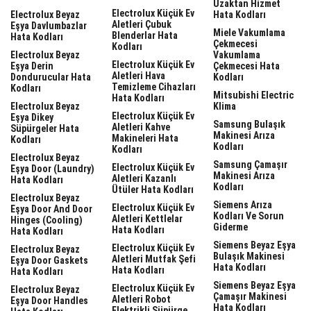
Uzaktan Hizmet
Electrolux Küçük Ev
Electrolux Beyaz
Hata Kodları
Aletleri Çubuk
Eşya Davlumbazlar
Miele Vakumlama
Blenderlar Hata
Hata Kodları
Çekmecesi
Kodları
Electrolux Beyaz
Vakumlama
Electrolux Küçük Ev
Eşya Derin
Çekmecesi Hata
Aletleri Hava
Dondurucular Hata
Kodları
Temizleme Cihazları
Kodları
Mitsubishi Electric
Hata Kodları
Electrolux Beyaz
Klima
Electrolux Küçük Ev
Eşya Dikey
Samsung Bulaşık
Aletleri Kahve
Süpürgeler Hata
Makinesi Arıza
Makineleri Hata
Kodları
Kodları
Kodları
Electrolux Beyaz
Samsung Çamaşır
Electrolux Küçük Ev
Eşya Door (laundry)
Makinesi Arıza
Aletleri Kazanlı
Hata Kodları
Kodları
Ütüler Hata Kodları
Electrolux Beyaz
Siemens Arıza
Electrolux Küçük Ev
Eşya Door And Door
Kodları Ve Sorun
Aletleri Kettlelar
Hinges (cooling)
Giderme
Hata Kodları
Hata Kodları
Siemens Beyaz Eşya
Electrolux Küçük Ev
Electrolux Beyaz
Bulaşık Makinesi
Aletleri Mutfak Şefi
Eşya Door Gaskets
Hata Kodları
Hata Kodları
Hata Kodları
Siemens Beyaz Eşya
Electrolux Küçük Ev
Electrolux Beyaz
Çamaşır Makinesi
Aletleri Robot
Eşya Door Handles
Hata Kodları
Elektrikli Süpürge