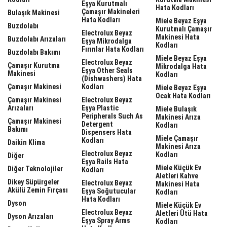
Eşya Kurutmalı
Hata Kodları
Çamaşır Makineleri
Bulaşık Makinesi
Hata Kodları
Miele Beyaz Eşya
Buzdolabı
Kurutmalı Çamaşır
Electrolux Beyaz
Makinesi Hata
Buzdolabı Arızaları
Eşya Mikrodalga
Kodları
Fırınlar Hata Kodları
Buzdolabı Bakımı
Miele Beyaz Eşya
Electrolux Beyaz
Çamaşır Kurutma
Mikrodalga Hata
Eşya Other Seals
Makinesi
Kodları
(dishwashers) Hata
Çamaşır Makinesi
Kodları
Miele Beyaz Eşya
Ocak Hata Kodları
Çamaşır Makinesi
Electrolux Beyaz
Arızaları
Eşya Plastic
Miele Bulaşık
Peripherals Such As
Makinesi Arıza
Çamaşır Makinesi
Detergent
Kodları
Bakımı
Dispensers Hata
Miele Çamaşır
Kodları
Daikin Klima
Makinesi Arıza
Electrolux Beyaz
Kodları
Diğer
Eşya Rails Hata
Miele Küçük Ev
Diğer Teknolojiler
Kodları
Aletleri Kahve
Dikey Süpürgeler
Electrolux Beyaz
Makinesi Hata
Akülü Zemin Fırçası
Eşya Soğutucular
Kodları
Hata Kodları
Dyson
Miele Küçük Ev
Electrolux Beyaz
Aletleri Ütü Hata
Dyson Arızaları
Eşya Spray Arms
Kodları