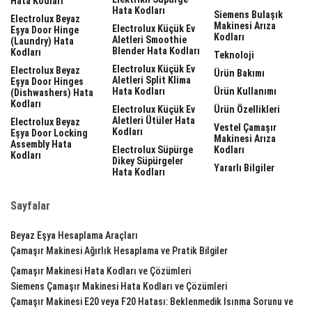
Hata Kodları
Hata Kodları
Siemens Bulaşık
Electrolux Beyaz
Makinesi Arıza
Electrolux Küçük Ev
Eşya Door Hinge
Kodları
Aletleri Smoothie
(laundry) Hata
Blender Hata Kodları
Kodları
Teknoloji
Electrolux Küçük Ev
Electrolux Beyaz
Ürün Bakımı
Aletleri Split Klima
Eşya Door Hinges
Hata Kodları
Ürün Kullanımı
(dishwashers) Hata
Kodları
Electrolux Küçük Ev
Ürün Özellikleri
Aletleri Ütüler Hata
Electrolux Beyaz
Vestel Çamaşır
Kodları
Eşya Door Locking
Makinesi Arıza
Assembly Hata
Electrolux Süpürge
Kodları
Kodları
Dikey Süpürgeler
Yararlı Bilgiler
Hata Kodları
Sayfalar
Beyaz Eşya Hesaplama Araçları
Çamaşır Makinesi Ağırlık Hesaplama ve Pratik Bilgiler
Çamaşır Makinesi Hata Kodları ve Çözümleri
Siemens Çamaşır Makinesi Hata Kodları ve Çözümleri
Çamaşır Makinesi E20 veya F20 Hatası: Beklenmedik Isınma Sorunu ve