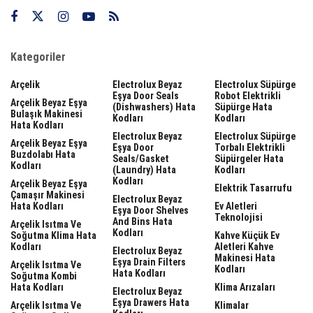
Kategoriler
Arçelik
Electrolux Beyaz
Electrolux Süpürge
Eşya Door Seals
Robot Elektrikli
Arçelik Beyaz Eşya
(dishwashers) Hata
Süpürge Hata
Bulaşık Makinesi
Kodları
Kodları
Hata Kodları
Electrolux Beyaz
Electrolux Süpürge
Arçelik Beyaz Eşya
Eşya Door
Torbalı Elektrikli
Buzdolabı Hata
Seals/gasket
Süpürgeler Hata
Kodları
(laundry) Hata
Kodları
Kodları
Arçelik Beyaz Eşya
Elektrik Tasarrufu
Çamaşır Makinesi
Electrolux Beyaz
Hata Kodları
Ev Aletleri
Eşya Door Shelves
Teknolojisi
And Bins Hata
Arçelik Isıtma Ve
Kodları
Soğutma Klima Hata
Kahve Küçük Ev
Kodları
Aletleri Kahve
Electrolux Beyaz
Makinesi Hata
Eşya Drain Filters
Arçelik Isıtma Ve
Kodları
Hata Kodları
Soğutma Kombi
Hata Kodları
Klima Arızaları
Electrolux Beyaz
Eşya Drawers Hata
Arçelik Isıtma Ve
Klimalar