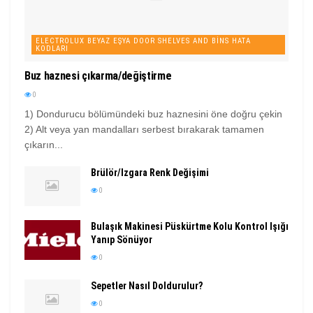
ELECTROLUX BEYAZ EŞYA DOOR SHELVES AND BINS HATA
KODLARI
Buz haznesi çıkarma/değiştirme
0
1) Dondurucu bölümündeki buz haznesini öne doğru çekin
2) Alt veya yan mandalları serbest bırakarak tamamen
çıkarın...
Brülör/Izgara Renk Değişimi
0
Bulaşık Makinesi Püskürtme Kolu Kontrol Işığı
Yanıp Sönüyor
0
Sepetler Nasıl Doldurulur?
0