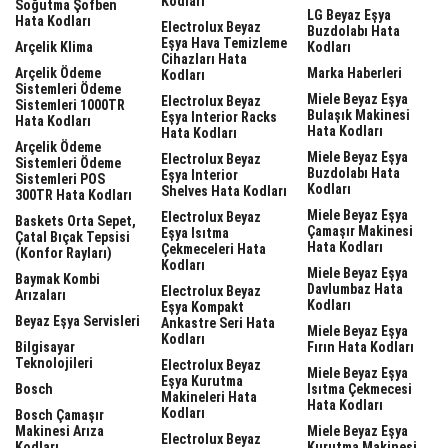
Kodları
Soğutma Şofben
LG Beyaz Eşya
Hata Kodları
Electrolux Beyaz
Buzdolabı Hata
Eşya Hava Temizleme
Arçelik Klima
Kodları
Cihazları Hata
Arçelik Ödeme
Marka Haberleri
Kodları
Sistemleri Ödeme
Miele Beyaz Eşya
Electrolux Beyaz
Sistemleri 1000TR
Bulaşık Makinesi
Eşya Interior Racks
Hata Kodları
Hata Kodları
Hata Kodları
Arçelik Ödeme
Miele Beyaz Eşya
Electrolux Beyaz
Sistemleri Ödeme
Buzdolabı Hata
Eşya Interior
Sistemleri POS
Kodları
Shelves Hata Kodları
300TR Hata Kodları
Miele Beyaz Eşya
Electrolux Beyaz
Baskets Orta Sepet,
Çamaşır Makinesi
Eşya Isıtma
Çatal Bıçak Tepsisi
Hata Kodları
Çekmeceleri Hata
(Konfor Rayları)
Kodları
Miele Beyaz Eşya
Baymak Kombi
Davlumbaz Hata
Electrolux Beyaz
Arızaları
Kodları
Eşya Kompakt
Beyaz Eşya Servisleri
Ankastre Seri Hata
Miele Beyaz Eşya
Kodları
Bilgisayar
Fırın Hata Kodları
Teknolojileri
Electrolux Beyaz
Miele Beyaz Eşya
Eşya Kurutma
Bosch
Isıtma Çekmecesi
Makineleri Hata
Hata Kodları
Kodları
Bosch Çamaşır
Makinesi Arıza
Miele Beyaz Eşya
Electrolux Beyaz
Kodları
Kurutma Makinesi