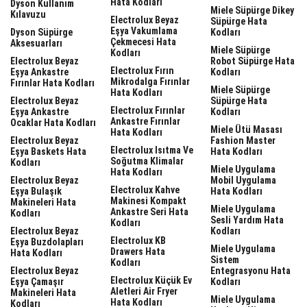
Hata Kodları
Dyson Kullanım
Miele Süpürge Dikey
Kılavuzu
Electrolux Beyaz
Süpürge Hata
Eşya Vakumlama
Dyson Süpürge
Kodları
Çekmecesi Hata
Aksesuarları
Miele Süpürge
Kodları
Electrolux Beyaz
Robot Süpürge Hata
Electrolux Fırın
Eşya Ankastre
Kodları
Mikrodalga Fırınlar
Fırınlar Hata Kodları
Miele Süpürge
Hata Kodları
Electrolux Beyaz
Süpürge Hata
Electrolux Fırınlar
Eşya Ankastre
Kodları
Ankastre Fırınlar
Ocaklar Hata Kodları
Miele Ütü Masası
Hata Kodları
Electrolux Beyaz
Fashion Master
Electrolux Isıtma Ve
Eşya Baskets Hata
Hata Kodları
Soğutma Klimalar
Kodları
Miele Uygulama
Hata Kodları
Electrolux Beyaz
Mobil Uygulama
Electrolux Kahve
Eşya Bulaşık
Hata Kodları
Makinesi Kompakt
Makineleri Hata
Miele Uygulama
Ankastre Seri Hata
Kodları
Sesli Yardım Hata
Kodları
Electrolux Beyaz
Kodları
Electrolux KB
Eşya Buzdolapları
Miele Uygulama
Drawers Hata
Hata Kodları
Sistem
Kodları
Electrolux Beyaz
Entegrasyonu Hata
Electrolux Küçük Ev
Eşya Çamaşır
Kodları
Aletleri Air Fryer
Makineleri Hata
Miele Uygulama
Hata Kodları
Kodları