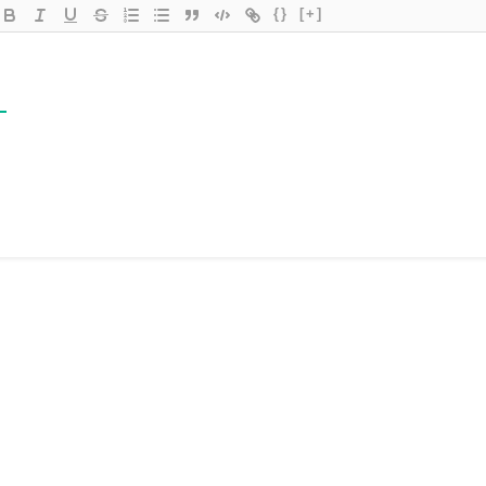
{}
[+]