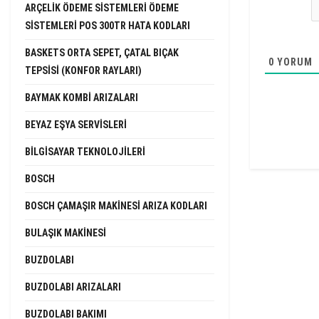
ARÇELIK ÖDEME SISTEMLERI ÖDEME
SISTEMLERI POS 300TR HATA KODLARI
BASKETS ORTA SEPET, ÇATAL BIÇAK
0
YORUM
TEPSISI (KONFOR RAYLARI)
BAYMAK KOMBI ARIZALARI
BEYAZ EŞYA SERVISLERI
BILGISAYAR TEKNOLOJILERI
BOSCH
BOSCH ÇAMAŞIR MAKINESI ARIZA KODLARI
BULAŞIK MAKINESI
BUZDOLABI
BUZDOLABI ARIZALARI
BUZDOLABI BAKIMI