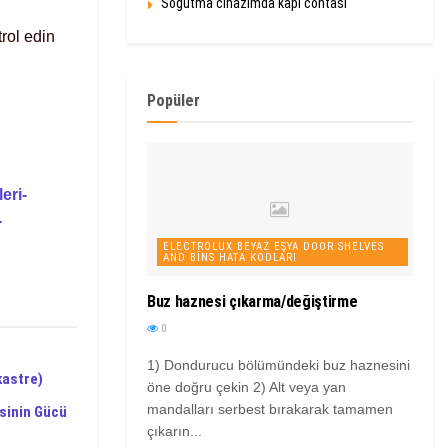
Soğutma cihazımda kapı contası
rol edin
Popüler
eri-
-
ELECTROLUX BEYAZ EŞYA DOOR SHELVES
AND BINS HATA KODLARI
Buz haznesi çıkarma/değiştirme
0
1) Dondurucu bölümündeki buz haznesini
kastre)
öne doğru çekin 2) Alt veya yan
mandalları serbest bırakarak tamamen
sinin Gücü
çıkarın...