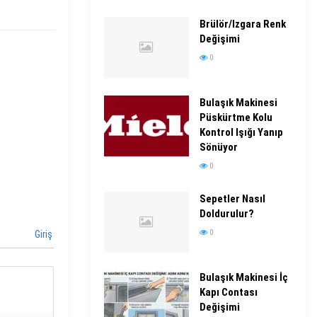
Brülör/Izgara Renk
Değişimi
0
Bulaşık Makinesi
Püskürtme Kolu
Kontrol Işığı Yanıp
Sönüyor
0
Sepetler Nasıl
Doldurulur?
0
Giriş
Bulaşık Makinesi İç
Kapı Contası
Değişimi