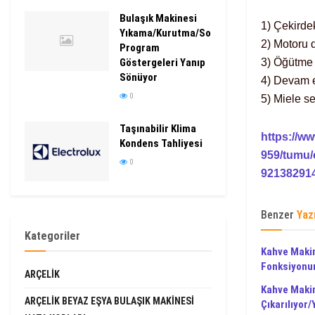
Bulaşık Makinesi
1) Çekirdek
Yıkama/Kurutma/Son
2) Motoru 
Program
Göstergeleri Yanıp
3) Öğütme 
Sönüyor
4) Devam e
0
5) Miele se
Taşınabilir Klima
https://w
Kondens Tahliyesi
959/tumu/
0
92138291
Benzer
Yaz
Kategoriler
Kahve Maki
Fonksiyonu
ARÇELIK
Kahve Maki
ARÇELIK BEYAZ EŞYA BULAŞIK MAKINESI
Çıkarılıyor/