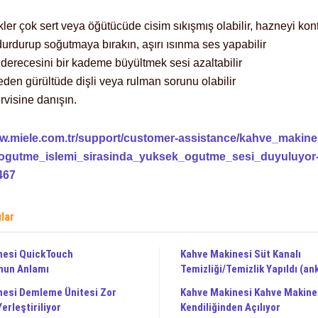
ler çok sert veya öğütücüde cisim sıkışmış olabilir, hazneyi kont
durdurup soğutmaya bırakın, aşırı ısınma ses yapabilir
derecesini bir kademe büyültmek sesi azaltabilir
den gürültüde dişli veya rulman sorunu olabilir
rvisine danışın.
ww.miele.com.tr/support/customer-assistance/kahve_makinel
ogutme_islemi_sirasinda_yuksek_ogutme_sesi_duyuluyor
467
ılar
nesi QuickTouch
Kahve Makinesi Süt Kanalı
nun Anlamı
Temizliği/Temizlik Yapıldı (an
nesi Demleme Ünitesi Zor
Kahve Makinesi Kahve Makine
Yerleştiriliyor
Kendiliğinden Açılıyor