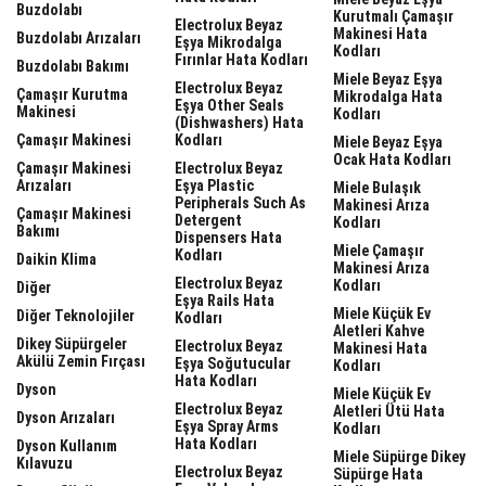
Buzdolabı
Kurutmalı Çamaşır
Electrolux Beyaz
Makinesi Hata
Buzdolabı Arızaları
Eşya Mikrodalga
Kodları
Fırınlar Hata Kodları
Buzdolabı Bakımı
Miele Beyaz Eşya
Electrolux Beyaz
Çamaşır Kurutma
Mikrodalga Hata
Eşya Other Seals
Makinesi
Kodları
(dishwashers) Hata
Çamaşır Makinesi
Kodları
Miele Beyaz Eşya
Ocak Hata Kodları
Çamaşır Makinesi
Electrolux Beyaz
Arızaları
Eşya Plastic
Miele Bulaşık
Peripherals Such As
Makinesi Arıza
Çamaşır Makinesi
Detergent
Kodları
Bakımı
Dispensers Hata
Miele Çamaşır
Kodları
Daikin Klima
Makinesi Arıza
Electrolux Beyaz
Kodları
Diğer
Eşya Rails Hata
Miele Küçük Ev
Diğer Teknolojiler
Kodları
Aletleri Kahve
Dikey Süpürgeler
Electrolux Beyaz
Makinesi Hata
Akülü Zemin Fırçası
Eşya Soğutucular
Kodları
Hata Kodları
Dyson
Miele Küçük Ev
Electrolux Beyaz
Aletleri Ütü Hata
Dyson Arızaları
Eşya Spray Arms
Kodları
Hata Kodları
Dyson Kullanım
Miele Süpürge Dikey
Kılavuzu
Electrolux Beyaz
Süpürge Hata