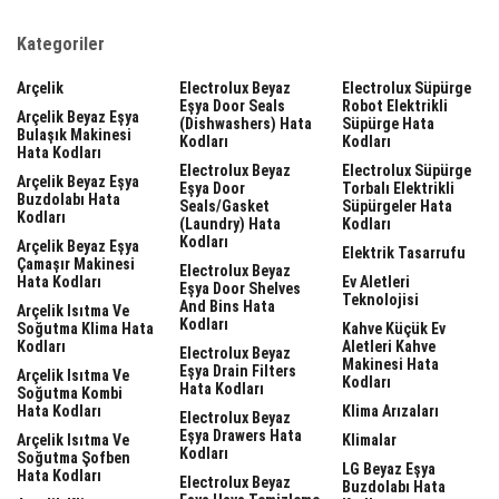
Kategoriler
Arçelik
Electrolux Beyaz
Electrolux Süpürge
Eşya Door Seals
Robot Elektrikli
Arçelik Beyaz Eşya
(dishwashers) Hata
Süpürge Hata
Bulaşık Makinesi
Kodları
Kodları
Hata Kodları
Electrolux Beyaz
Electrolux Süpürge
Arçelik Beyaz Eşya
Eşya Door
Torbalı Elektrikli
Buzdolabı Hata
Seals/gasket
Süpürgeler Hata
Kodları
(laundry) Hata
Kodları
Kodları
Arçelik Beyaz Eşya
Elektrik Tasarrufu
Çamaşır Makinesi
Electrolux Beyaz
Hata Kodları
Ev Aletleri
Eşya Door Shelves
Teknolojisi
And Bins Hata
Arçelik Isıtma Ve
Kodları
Soğutma Klima Hata
Kahve Küçük Ev
Kodları
Aletleri Kahve
Electrolux Beyaz
Makinesi Hata
Eşya Drain Filters
Arçelik Isıtma Ve
Kodları
Hata Kodları
Soğutma Kombi
Hata Kodları
Klima Arızaları
Electrolux Beyaz
Eşya Drawers Hata
Arçelik Isıtma Ve
Klimalar
Kodları
Soğutma Şofben
LG Beyaz Eşya
Hata Kodları
Electrolux Beyaz
Buzdolabı Hata