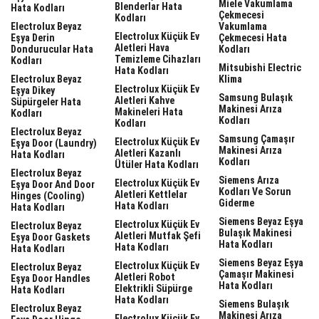
Miele Vakumlama
Blenderlar Hata
Hata Kodları
Çekmecesi
Kodları
Electrolux Beyaz
Vakumlama
Electrolux Küçük Ev
Eşya Derin
Çekmecesi Hata
Aletleri Hava
Dondurucular Hata
Kodları
Temizleme Cihazları
Kodları
Mitsubishi Electric
Hata Kodları
Electrolux Beyaz
Klima
Electrolux Küçük Ev
Eşya Dikey
Samsung Bulaşık
Aletleri Kahve
Süpürgeler Hata
Makinesi Arıza
Makineleri Hata
Kodları
Kodları
Kodları
Electrolux Beyaz
Samsung Çamaşır
Electrolux Küçük Ev
Eşya Door (laundry)
Makinesi Arıza
Aletleri Kazanlı
Hata Kodları
Kodları
Ütüler Hata Kodları
Electrolux Beyaz
Siemens Arıza
Electrolux Küçük Ev
Eşya Door And Door
Kodları Ve Sorun
Aletleri Kettlelar
Hinges (cooling)
Giderme
Hata Kodları
Hata Kodları
Siemens Beyaz Eşya
Electrolux Küçük Ev
Electrolux Beyaz
Bulaşık Makinesi
Aletleri Mutfak Şefi
Eşya Door Gaskets
Hata Kodları
Hata Kodları
Hata Kodları
Siemens Beyaz Eşya
Electrolux Küçük Ev
Electrolux Beyaz
Çamaşır Makinesi
Aletleri Robot
Eşya Door Handles
Hata Kodları
Elektrikli Süpürge
Hata Kodları
Hata Kodları
Siemens Bulaşık
Electrolux Beyaz
Makinesi Arıza
Electrolux Küçük Ev