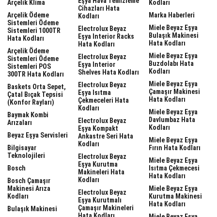
Eşya Hava Temizleme
Arçelik Klima
Kodları
Cihazları Hata
Arçelik Ödeme
Marka Haberleri
Kodları
Sistemleri Ödeme
Miele Beyaz Eşya
Electrolux Beyaz
Sistemleri 1000TR
Bulaşık Makinesi
Eşya Interior Racks
Hata Kodları
Hata Kodları
Hata Kodları
Arçelik Ödeme
Miele Beyaz Eşya
Electrolux Beyaz
Sistemleri Ödeme
Buzdolabı Hata
Eşya Interior
Sistemleri POS
Kodları
Shelves Hata Kodları
300TR Hata Kodları
Miele Beyaz Eşya
Electrolux Beyaz
Baskets Orta Sepet,
Çamaşır Makinesi
Eşya Isıtma
Çatal Bıçak Tepsisi
Hata Kodları
Çekmeceleri Hata
(Konfor Rayları)
Kodları
Miele Beyaz Eşya
Baymak Kombi
Davlumbaz Hata
Electrolux Beyaz
Arızaları
Kodları
Eşya Kompakt
Beyaz Eşya Servisleri
Ankastre Seri Hata
Miele Beyaz Eşya
Kodları
Bilgisayar
Fırın Hata Kodları
Teknolojileri
Electrolux Beyaz
Miele Beyaz Eşya
Eşya Kurutma
Bosch
Isıtma Çekmecesi
Makineleri Hata
Hata Kodları
Kodları
Bosch Çamaşır
Makinesi Arıza
Miele Beyaz Eşya
Electrolux Beyaz
Kodları
Kurutma Makinesi
Eşya Kurutmalı
Hata Kodları
Çamaşır Makineleri
Bulaşık Makinesi
Hata Kodları
Miele Beyaz Eşya