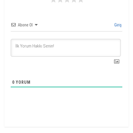
Abone Ol
Giriş
0
YORUM