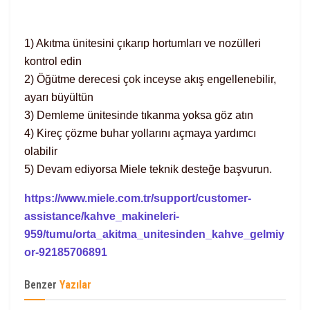
1) Akıtma ünitesini çıkarıp hortumları ve nozülleri
kontrol edin
2) Öğütme derecesi çok inceyse akış engellenebilir,
ayarı büyültün
3) Demleme ünitesinde tıkanma yoksa göz atın
4) Kireç çözme buhar yollarını açmaya yardımcı
olabilir
5) Devam ediyorsa Miele teknik desteğe başvurun.
https://www.miele.com.tr/support/customer-
assistance/kahve_makineleri-
959/tumu/orta_akitma_unitesinden_kahve_gelmiy
or-92185706891
Benzer
Yazılar