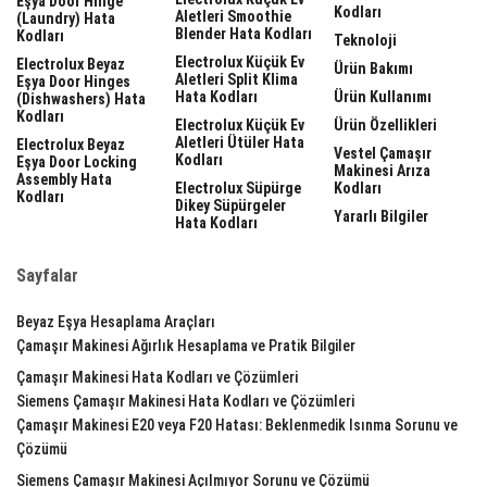
Eşya Door Hinge
Kodları
Aletleri Smoothie
(laundry) Hata
Blender Hata Kodları
Kodları
Teknoloji
Electrolux Küçük Ev
Electrolux Beyaz
Ürün Bakımı
Aletleri Split Klima
Eşya Door Hinges
Hata Kodları
Ürün Kullanımı
(dishwashers) Hata
Kodları
Electrolux Küçük Ev
Ürün Özellikleri
Aletleri Ütüler Hata
Electrolux Beyaz
Vestel Çamaşır
Kodları
Eşya Door Locking
Makinesi Arıza
Assembly Hata
Electrolux Süpürge
Kodları
Kodları
Dikey Süpürgeler
Yararlı Bilgiler
Hata Kodları
Sayfalar
Beyaz Eşya Hesaplama Araçları
Çamaşır Makinesi Ağırlık Hesaplama ve Pratik Bilgiler
Çamaşır Makinesi Hata Kodları ve Çözümleri
Siemens Çamaşır Makinesi Hata Kodları ve Çözümleri
Çamaşır Makinesi E20 veya F20 Hatası: Beklenmedik Isınma Sorunu ve
Çözümü
Siemens Çamaşır Makinesi Açılmıyor Sorunu ve Çözümü