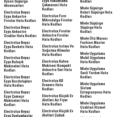
Eşya Vakumlama
Dyson Süpürge
Kodları
Çekmecesi Hata
Aksesuarları
Miele Süpürge
Kodları
Electrolux Beyaz
Robot Süpürge Hata
Electrolux Fırın
Eşya Ankastre
Kodları
Mikrodalga Fırınlar
Fırınlar Hata Kodları
Miele Süpürge
Hata Kodları
Electrolux Beyaz
Süpürge Hata
Electrolux Fırınlar
Eşya Ankastre
Kodları
Ankastre Fırınlar
Ocaklar Hata Kodları
Miele Ütü Masası
Hata Kodları
Electrolux Beyaz
Fashion Master
Electrolux Isıtma Ve
Eşya Baskets Hata
Hata Kodları
Soğutma Klimalar
Kodları
Miele Uygulama
Hata Kodları
Electrolux Beyaz
Mobil Uygulama
Electrolux Kahve
Eşya Bulaşık
Hata Kodları
Makinesi Kompakt
Makineleri Hata
Miele Uygulama
Ankastre Seri Hata
Kodları
Sesli Yardım Hata
Kodları
Electrolux Beyaz
Kodları
Electrolux KB
Eşya Buzdolapları
Miele Uygulama
Drawers Hata
Hata Kodları
Sistem
Kodları
Electrolux Beyaz
Entegrasyonu Hata
Electrolux Küçük Ev
Eşya Çamaşır
Kodları
Aletleri Air Fryer
Makineleri Hata
Miele Uygulama
Hata Kodları
Kodları
Uzaktan Hizmet
Electrolux Küçük Ev
Electrolux Beyaz
Hata Kodları
Aletleri Çubuk
Eşya Davlumbazlar