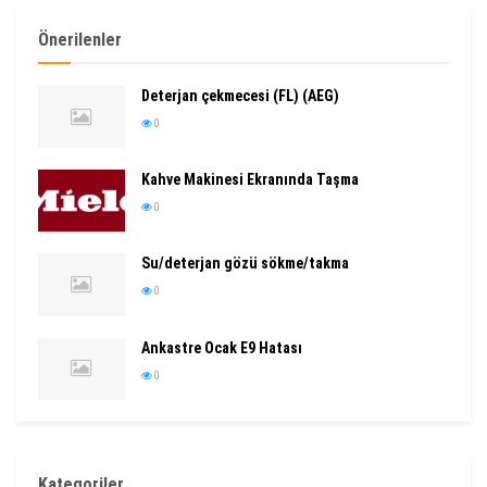
Önerilenler
Deterjan çekmecesi (FL) (AEG)
0
Kahve Makinesi Ekranında Taşma
0
Su/deterjan gözü sökme/takma
0
Ankastre Ocak E9 Hatası
0
Kategoriler