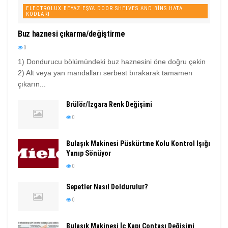
ELECTROLUX BEYAZ EŞYA DOOR SHELVES AND BINS HATA
KODLARI
Buz haznesi çıkarma/değiştirme
0
1) Dondurucu bölümündeki buz haznesini öne doğru çekin
2) Alt veya yan mandalları serbest bırakarak tamamen
çıkarın...
Brülör/Izgara Renk Değişimi
0
Bulaşık Makinesi Püskürtme Kolu Kontrol Işığı
Yanıp Sönüyor
0
Sepetler Nasıl Doldurulur?
0
Bulaşık Makinesi İç Kapı Contası Değişimi