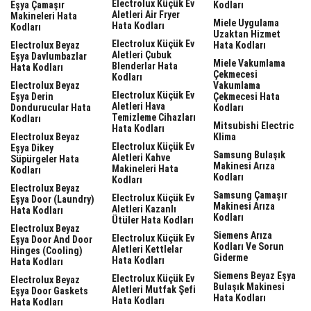
Electrolux Küçük Ev
Eşya Çamaşır
Kodları
Aletleri Air Fryer
Makineleri Hata
Miele Uygulama
Hata Kodları
Kodları
Uzaktan Hizmet
Electrolux Küçük Ev
Electrolux Beyaz
Hata Kodları
Aletleri Çubuk
Eşya Davlumbazlar
Miele Vakumlama
Blenderlar Hata
Hata Kodları
Çekmecesi
Kodları
Electrolux Beyaz
Vakumlama
Electrolux Küçük Ev
Eşya Derin
Çekmecesi Hata
Aletleri Hava
Dondurucular Hata
Kodları
Temizleme Cihazları
Kodları
Mitsubishi Electric
Hata Kodları
Electrolux Beyaz
Klima
Electrolux Küçük Ev
Eşya Dikey
Samsung Bulaşık
Aletleri Kahve
Süpürgeler Hata
Makinesi Arıza
Makineleri Hata
Kodları
Kodları
Kodları
Electrolux Beyaz
Samsung Çamaşır
Electrolux Küçük Ev
Eşya Door (laundry)
Makinesi Arıza
Aletleri Kazanlı
Hata Kodları
Kodları
Ütüler Hata Kodları
Electrolux Beyaz
Siemens Arıza
Electrolux Küçük Ev
Eşya Door And Door
Kodları Ve Sorun
Aletleri Kettlelar
Hinges (cooling)
Giderme
Hata Kodları
Hata Kodları
Siemens Beyaz Eşya
Electrolux Küçük Ev
Electrolux Beyaz
Bulaşık Makinesi
Aletleri Mutfak Şefi
Eşya Door Gaskets
Hata Kodları
Hata Kodları
Hata Kodları