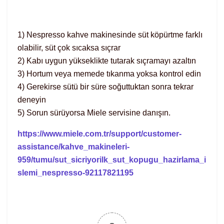
1) Nespresso kahve makinesinde süt köpürtme farklı
olabilir, süt çok sıcaksa sıçrar
2) Kabı uygun yükseklikte tutarak sıçramayı azaltın
3) Hortum veya memede tıkanma yoksa kontrol edin
4) Gerekirse sütü bir süre soğuttuktan sonra tekrar
deneyin
5) Sorun sürüyorsa Miele servisine danışın.
https://www.miele.com.tr/support/customer-
assistance/kahve_makineleri-
959/tumu/sut_sicriyorilk_sut_kopugu_hazirlama_i
slemi_nespresso-92117821195