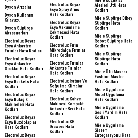
Miele Küçük Ev
Electrolux Beyaz
Aletleri Ütü Hata
Dyson Arızaları
Eşya Spray Arms
Kodları
Hata Kodları
Dyson Kullanım
Miele Süpürge Dikey
Kılavuzu
Electrolux Beyaz
Süpürge Hata
Eşya Vakumlama
Dyson Süpürge
Kodları
Çekmecesi Hata
Aksesuarları
Miele Süpürge
Kodları
Electrolux Beyaz
Robot Süpürge Hata
Electrolux Fırın
Eşya Ankastre
Kodları
Mikrodalga Fırınlar
Fırınlar Hata Kodları
Miele Süpürge
Hata Kodları
Electrolux Beyaz
Süpürge Hata
Electrolux Fırınlar
Eşya Ankastre
Kodları
Ankastre Fırınlar
Ocaklar Hata Kodları
Miele Ütü Masası
Hata Kodları
Electrolux Beyaz
Fashion Master
Electrolux Isıtma Ve
Eşya Baskets Hata
Hata Kodları
Soğutma Klimalar
Kodları
Miele Uygulama
Hata Kodları
Electrolux Beyaz
Mobil Uygulama
Electrolux Kahve
Eşya Bulaşık
Hata Kodları
Makinesi Kompakt
Makineleri Hata
Miele Uygulama
Ankastre Seri Hata
Kodları
Sesli Yardım Hata
Kodları
Electrolux Beyaz
Kodları
Electrolux KB
Eşya Buzdolapları
Miele Uygulama
Drawers Hata
Hata Kodları
Sistem
Kodları
Electrolux Beyaz
Entegrasyonu Hata