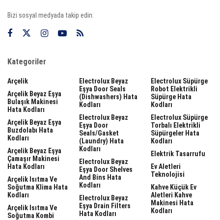
Bizi sosyal medyada takip edin:
Kategoriler
Arçelik
Electrolux Beyaz
Electrolux Süpürge
Eşya Door Seals
Robot Elektrikli
Arçelik Beyaz Eşya
(dishwashers) Hata
Süpürge Hata
Bulaşık Makinesi
Kodları
Kodları
Hata Kodları
Electrolux Beyaz
Electrolux Süpürge
Arçelik Beyaz Eşya
Eşya Door
Torbalı Elektrikli
Buzdolabı Hata
Seals/gasket
Süpürgeler Hata
Kodları
(laundry) Hata
Kodları
Kodları
Arçelik Beyaz Eşya
Elektrik Tasarrufu
Çamaşır Makinesi
Electrolux Beyaz
Hata Kodları
Ev Aletleri
Eşya Door Shelves
Teknolojisi
And Bins Hata
Arçelik Isıtma Ve
Kodları
Soğutma Klima Hata
Kahve Küçük Ev
Kodları
Aletleri Kahve
Electrolux Beyaz
Makinesi Hata
Eşya Drain Filters
Arçelik Isıtma Ve
Kodları
Hata Kodları
Soğutma Kombi