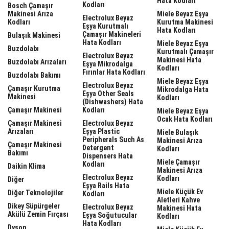
Hata Kodları
Kodları
Bosch Çamaşır
Makinesi Arıza
Miele Beyaz Eşya
Electrolux Beyaz
Kodları
Kurutma Makinesi
Eşya Kurutmalı
Hata Kodları
Çamaşır Makineleri
Bulaşık Makinesi
Hata Kodları
Miele Beyaz Eşya
Buzdolabı
Kurutmalı Çamaşır
Electrolux Beyaz
Makinesi Hata
Buzdolabı Arızaları
Eşya Mikrodalga
Kodları
Fırınlar Hata Kodları
Buzdolabı Bakımı
Miele Beyaz Eşya
Electrolux Beyaz
Çamaşır Kurutma
Mikrodalga Hata
Eşya Other Seals
Makinesi
Kodları
(dishwashers) Hata
Çamaşır Makinesi
Kodları
Miele Beyaz Eşya
Ocak Hata Kodları
Çamaşır Makinesi
Electrolux Beyaz
Arızaları
Eşya Plastic
Miele Bulaşık
Peripherals Such As
Makinesi Arıza
Çamaşır Makinesi
Detergent
Kodları
Bakımı
Dispensers Hata
Miele Çamaşır
Kodları
Daikin Klima
Makinesi Arıza
Electrolux Beyaz
Kodları
Diğer
Eşya Rails Hata
Miele Küçük Ev
Diğer Teknolojiler
Kodları
Aletleri Kahve
Dikey Süpürgeler
Electrolux Beyaz
Makinesi Hata
Akülü Zemin Fırçası
Eşya Soğutucular
Kodları
Hata Kodları
Dyson