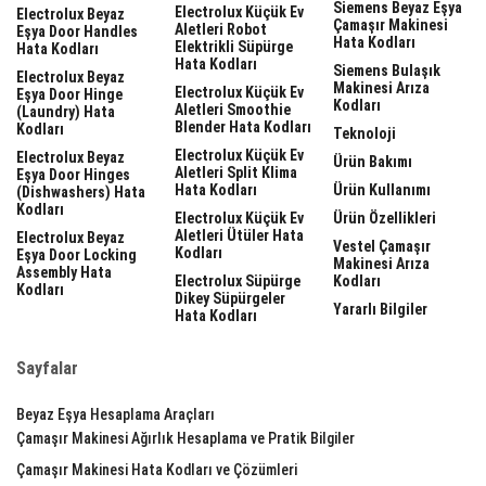
Siemens Beyaz Eşya
Electrolux Küçük Ev
Electrolux Beyaz
Çamaşır Makinesi
Aletleri Robot
Eşya Door Handles
Hata Kodları
Elektrikli Süpürge
Hata Kodları
Hata Kodları
Siemens Bulaşık
Electrolux Beyaz
Makinesi Arıza
Electrolux Küçük Ev
Eşya Door Hinge
Kodları
Aletleri Smoothie
(laundry) Hata
Blender Hata Kodları
Kodları
Teknoloji
Electrolux Küçük Ev
Electrolux Beyaz
Ürün Bakımı
Aletleri Split Klima
Eşya Door Hinges
Hata Kodları
Ürün Kullanımı
(dishwashers) Hata
Kodları
Electrolux Küçük Ev
Ürün Özellikleri
Aletleri Ütüler Hata
Electrolux Beyaz
Vestel Çamaşır
Kodları
Eşya Door Locking
Makinesi Arıza
Assembly Hata
Electrolux Süpürge
Kodları
Kodları
Dikey Süpürgeler
Yararlı Bilgiler
Hata Kodları
Sayfalar
Beyaz Eşya Hesaplama Araçları
Çamaşır Makinesi Ağırlık Hesaplama ve Pratik Bilgiler
Çamaşır Makinesi Hata Kodları ve Çözümleri