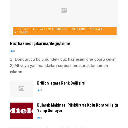
ELECTROLUX BEYAZ EŞYA DOOR SHELVES AND BINS HATA
KODLARI
Buz haznesi çıkarma/değiştirme
0
1) Dondurucu bölümündeki buz haznesini öne doğru çekin
2) Alt veya yan mandalları serbest bırakarak tamamen
çıkarın...
Brülör/Izgara Renk Değişimi
0
Bulaşık Makinesi Püskürtme Kolu Kontrol Işığı
Yanıp Sönüyor
0