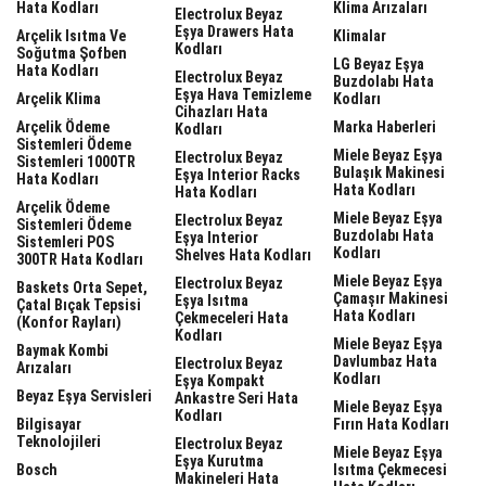
Hata Kodları
Klima Arızaları
Electrolux Beyaz
Eşya Drawers Hata
Arçelik Isıtma Ve
Klimalar
Kodları
Soğutma Şofben
LG Beyaz Eşya
Hata Kodları
Electrolux Beyaz
Buzdolabı Hata
Eşya Hava Temizleme
Arçelik Klima
Kodları
Cihazları Hata
Arçelik Ödeme
Marka Haberleri
Kodları
Sistemleri Ödeme
Miele Beyaz Eşya
Electrolux Beyaz
Sistemleri 1000TR
Bulaşık Makinesi
Eşya Interior Racks
Hata Kodları
Hata Kodları
Hata Kodları
Arçelik Ödeme
Miele Beyaz Eşya
Electrolux Beyaz
Sistemleri Ödeme
Buzdolabı Hata
Eşya Interior
Sistemleri POS
Kodları
Shelves Hata Kodları
300TR Hata Kodları
Miele Beyaz Eşya
Electrolux Beyaz
Baskets Orta Sepet,
Çamaşır Makinesi
Eşya Isıtma
Çatal Bıçak Tepsisi
Hata Kodları
Çekmeceleri Hata
(Konfor Rayları)
Kodları
Miele Beyaz Eşya
Baymak Kombi
Davlumbaz Hata
Electrolux Beyaz
Arızaları
Kodları
Eşya Kompakt
Beyaz Eşya Servisleri
Ankastre Seri Hata
Miele Beyaz Eşya
Kodları
Bilgisayar
Fırın Hata Kodları
Teknolojileri
Electrolux Beyaz
Miele Beyaz Eşya
Eşya Kurutma
Bosch
Isıtma Çekmecesi
Makineleri Hata