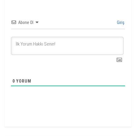
Abone Ol
Giriş
0
YORUM