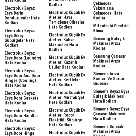
Hata Kodları
Çekmecesi
Kodları
Electrolux Beyaz
Vakumlama
Electrolux Küçük Ev
Eşya Derin
Çekmecesi Hata
Aletleri Hava
Dondurucular Hata
Kodları
Temizleme Cihazları
Kodları
Mitsubishi Electric
Hata Kodları
Electrolux Beyaz
Klima
Electrolux Küçük Ev
Eşya Dikey
Samsung Bulaşık
Aletleri Kahve
Süpürgeler Hata
Makinesi Arıza
Makineleri Hata
Kodları
Kodları
Kodları
Electrolux Beyaz
Samsung Çamaşır
Electrolux Küçük Ev
Eşya Door (laundry)
Makinesi Arıza
Aletleri Kazanlı
Hata Kodları
Kodları
Ütüler Hata Kodları
Electrolux Beyaz
Siemens Arıza
Electrolux Küçük Ev
Eşya Door And Door
Kodları Ve Sorun
Aletleri Kettlelar
Hinges (cooling)
Giderme
Hata Kodları
Hata Kodları
Siemens Beyaz Eşya
Electrolux Küçük Ev
Electrolux Beyaz
Bulaşık Makinesi
Aletleri Mutfak Şefi
Eşya Door Gaskets
Hata Kodları
Hata Kodları
Hata Kodları
Siemens Beyaz Eşya
Electrolux Küçük Ev
Electrolux Beyaz
Çamaşır Makinesi
Aletleri Robot
Eşya Door Handles
Hata Kodları
Elektrikli Süpürge
Hata Kodları
Hata Kodları
Siemens Bulaşık
Electrolux Beyaz
Makinesi Arıza
Electrolux Küçük Ev
Eşya Door Hinge