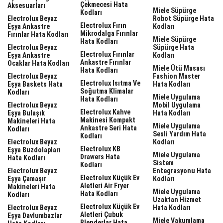
Çekmecesi Hata
Aksesuarları
Miele Süpürge
Kodları
Electrolux Beyaz
Robot Süpürge Hata
Electrolux Fırın
Eşya Ankastre
Kodları
Mikrodalga Fırınlar
Fırınlar Hata Kodları
Miele Süpürge
Hata Kodları
Electrolux Beyaz
Süpürge Hata
Electrolux Fırınlar
Eşya Ankastre
Kodları
Ankastre Fırınlar
Ocaklar Hata Kodları
Miele Ütü Masası
Hata Kodları
Electrolux Beyaz
Fashion Master
Electrolux Isıtma Ve
Eşya Baskets Hata
Hata Kodları
Soğutma Klimalar
Kodları
Miele Uygulama
Hata Kodları
Electrolux Beyaz
Mobil Uygulama
Electrolux Kahve
Eşya Bulaşık
Hata Kodları
Makinesi Kompakt
Makineleri Hata
Miele Uygulama
Ankastre Seri Hata
Kodları
Sesli Yardım Hata
Kodları
Electrolux Beyaz
Kodları
Electrolux KB
Eşya Buzdolapları
Miele Uygulama
Drawers Hata
Hata Kodları
Sistem
Kodları
Electrolux Beyaz
Entegrasyonu Hata
Electrolux Küçük Ev
Eşya Çamaşır
Kodları
Aletleri Air Fryer
Makineleri Hata
Miele Uygulama
Hata Kodları
Kodları
Uzaktan Hizmet
Electrolux Küçük Ev
Electrolux Beyaz
Hata Kodları
Aletleri Çubuk
Eşya Davlumbazlar
Miele Vakumlama
Blenderlar Hata