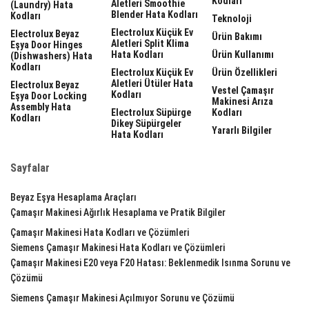
Kodları
Aletleri Smoothie
(laundry) Hata
Blender Hata Kodları
Kodları
Teknoloji
Electrolux Küçük Ev
Electrolux Beyaz
Ürün Bakımı
Aletleri Split Klima
Eşya Door Hinges
Hata Kodları
Ürün Kullanımı
(dishwashers) Hata
Kodları
Electrolux Küçük Ev
Ürün Özellikleri
Aletleri Ütüler Hata
Electrolux Beyaz
Vestel Çamaşır
Kodları
Eşya Door Locking
Makinesi Arıza
Assembly Hata
Electrolux Süpürge
Kodları
Kodları
Dikey Süpürgeler
Yararlı Bilgiler
Hata Kodları
Sayfalar
Beyaz Eşya Hesaplama Araçları
Çamaşır Makinesi Ağırlık Hesaplama ve Pratik Bilgiler
Çamaşır Makinesi Hata Kodları ve Çözümleri
Siemens Çamaşır Makinesi Hata Kodları ve Çözümleri
Çamaşır Makinesi E20 veya F20 Hatası: Beklenmedik Isınma Sorunu ve
Çözümü
Siemens Çamaşır Makinesi Açılmıyor Sorunu ve Çözümü