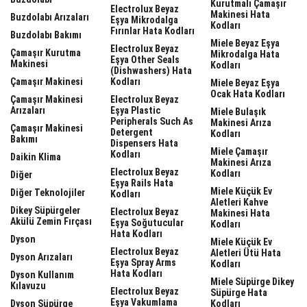
Kurutmalı Çamaşır
Electrolux Beyaz
Makinesi Hata
Buzdolabı Arızaları
Eşya Mikrodalga
Kodları
Fırınlar Hata Kodları
Buzdolabı Bakımı
Miele Beyaz Eşya
Electrolux Beyaz
Çamaşır Kurutma
Mikrodalga Hata
Eşya Other Seals
Makinesi
Kodları
(dishwashers) Hata
Çamaşır Makinesi
Kodları
Miele Beyaz Eşya
Ocak Hata Kodları
Çamaşır Makinesi
Electrolux Beyaz
Arızaları
Eşya Plastic
Miele Bulaşık
Peripherals Such As
Makinesi Arıza
Çamaşır Makinesi
Detergent
Kodları
Bakımı
Dispensers Hata
Miele Çamaşır
Kodları
Daikin Klima
Makinesi Arıza
Electrolux Beyaz
Kodları
Diğer
Eşya Rails Hata
Miele Küçük Ev
Diğer Teknolojiler
Kodları
Aletleri Kahve
Dikey Süpürgeler
Electrolux Beyaz
Makinesi Hata
Akülü Zemin Fırçası
Eşya Soğutucular
Kodları
Hata Kodları
Dyson
Miele Küçük Ev
Electrolux Beyaz
Aletleri Ütü Hata
Dyson Arızaları
Eşya Spray Arms
Kodları
Hata Kodları
Dyson Kullanım
Miele Süpürge Dikey
Kılavuzu
Electrolux Beyaz
Süpürge Hata
Eşya Vakumlama
Dyson Süpürge
Kodları