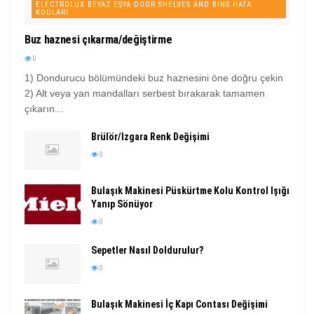
ELECTROLUX BEYAZ EŞYA DOOR SHELVES AND BINS HATA
KODLARI
Buz haznesi çıkarma/değiştirme
0
1) Dondurucu bölümündeki buz haznesini öne doğru çekin
2) Alt veya yan mandalları serbest bırakarak tamamen
çıkarın...
Brülör/Izgara Renk Değişimi
0
Bulaşık Makinesi Püskürtme Kolu Kontrol Işığı
Yanıp Sönüyor
0
Sepetler Nasıl Doldurulur?
0
Bulaşık Makinesi İç Kapı Contası Değişimi