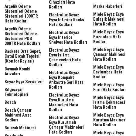
Cihazları Hata
Arçelik Ödeme
Marka Haberleri
Kodları
Sistemleri Ödeme
Miele Beyaz Eşya
Electrolux Beyaz
Sistemleri 1000TR
Bulaşık Makinesi
Eşya Interior Racks
Hata Kodları
Hata Kodları
Hata Kodları
Arçelik Ödeme
Miele Beyaz Eşya
Electrolux Beyaz
Sistemleri Ödeme
Buzdolabı Hata
Eşya Interior
Sistemleri POS
Kodları
Shelves Hata Kodları
300TR Hata Kodları
Miele Beyaz Eşya
Electrolux Beyaz
Baskets Orta Sepet,
Çamaşır Makinesi
Eşya Isıtma
Çatal Bıçak Tepsisi
Hata Kodları
Çekmeceleri Hata
(Konfor Rayları)
Kodları
Miele Beyaz Eşya
Baymak Kombi
Davlumbaz Hata
Electrolux Beyaz
Arızaları
Kodları
Eşya Kompakt
Beyaz Eşya Servisleri
Ankastre Seri Hata
Miele Beyaz Eşya
Kodları
Bilgisayar
Fırın Hata Kodları
Teknolojileri
Electrolux Beyaz
Miele Beyaz Eşya
Eşya Kurutma
Bosch
Isıtma Çekmecesi
Makineleri Hata
Hata Kodları
Kodları
Bosch Çamaşır
Makinesi Arıza
Miele Beyaz Eşya
Electrolux Beyaz
Kodları
Kurutma Makinesi
Eşya Kurutmalı
Hata Kodları
Çamaşır Makineleri
Bulaşık Makinesi
Hata Kodları
Miele Beyaz Eşya
Buzdolabı