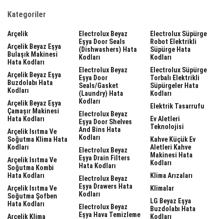
Kategoriler
Arçelik
Electrolux Beyaz
Electrolux Süpürge
Eşya Door Seals
Robot Elektrikli
Arçelik Beyaz Eşya
(dishwashers) Hata
Süpürge Hata
Bulaşık Makinesi
Kodları
Kodları
Hata Kodları
Electrolux Beyaz
Electrolux Süpürge
Arçelik Beyaz Eşya
Eşya Door
Torbalı Elektrikli
Buzdolabı Hata
Seals/gasket
Süpürgeler Hata
Kodları
(laundry) Hata
Kodları
Kodları
Arçelik Beyaz Eşya
Elektrik Tasarrufu
Çamaşır Makinesi
Electrolux Beyaz
Hata Kodları
Ev Aletleri
Eşya Door Shelves
Teknolojisi
And Bins Hata
Arçelik Isıtma Ve
Kodları
Soğutma Klima Hata
Kahve Küçük Ev
Kodları
Aletleri Kahve
Electrolux Beyaz
Makinesi Hata
Eşya Drain Filters
Arçelik Isıtma Ve
Kodları
Hata Kodları
Soğutma Kombi
Hata Kodları
Klima Arızaları
Electrolux Beyaz
Eşya Drawers Hata
Arçelik Isıtma Ve
Klimalar
Kodları
Soğutma Şofben
LG Beyaz Eşya
Hata Kodları
Electrolux Beyaz
Buzdolabı Hata
Eşya Hava Temizleme
Arçelik Klima
Kodları