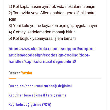
1) Kol kaplamasını ayırarak vida noktalarına erişin
2) Tornavida veya Allen anahtarı gerektiğini kontrol
edin
3) Yeni kolu yerine koyarken aşırı güç uygulamayın
4) Contayı zedelemeden montajı bitirin
5) Kol boşluk yapmıyorsa işlem tamam.
https://www.electrolux.com.tr/support/support-
articles/ecodesign/ecodesign-cooling/door-
handles/kapi-kolu-nasil-degistirilir-3/
Benzer
Yazılar
Buzdolabı/dondurucu tutacağı değişimi
Kapı/menteşe sökme & ters çevirme
Kapı kolu değiştirme (7DW)