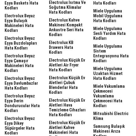
Electrolux Isıtma Ve
Eşya Baskets Hata
Hata Kodları
Soğutma Klimalar
Kodları
Miele Uygulama
Hata Kodları
Electrolux Beyaz
Mobil Uygulama
Electrolux Kahve
Eşya Bulaşık
Hata Kodları
Makinesi Kompakt
Makineleri Hata
Miele Uygulama
Ankastre Seri Hata
Kodları
Sesli Yardım Hata
Kodları
Electrolux Beyaz
Kodları
Electrolux KB
Eşya Buzdolapları
Miele Uygulama
Drawers Hata
Hata Kodları
Sistem
Kodları
Electrolux Beyaz
Entegrasyonu Hata
Electrolux Küçük Ev
Eşya Çamaşır
Kodları
Aletleri Air Fryer
Makineleri Hata
Miele Uygulama
Hata Kodları
Kodları
Uzaktan Hizmet
Electrolux Küçük Ev
Electrolux Beyaz
Hata Kodları
Aletleri Çubuk
Eşya Davlumbazlar
Miele Vakumlama
Blenderlar Hata
Hata Kodları
Çekmecesi
Kodları
Electrolux Beyaz
Vakumlama
Electrolux Küçük Ev
Eşya Derin
Çekmecesi Hata
Aletleri Hava
Dondurucular Hata
Kodları
Temizleme Cihazları
Kodları
Mitsubishi Electric
Hata Kodları
Electrolux Beyaz
Klima
Electrolux Küçük Ev
Eşya Dikey
Samsung Bulaşık
Aletleri Kahve
Süpürgeler Hata
Makinesi Arıza
Makineleri Hata
Kodları
Kodları