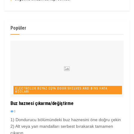
Popüler
ELECTROLUX BEYAZ EŞYA DOOR SHELVES AND BINS HATA
KODLARI
Buz haznesi çıkarma/değiştirme
0
1) Dondurucu bölümündeki buz haznesini öne doğru çekin
2) Alt veya yan mandalları serbest bırakarak tamamen
çıkarın...