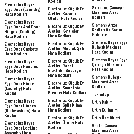
Kodları
Electrolux Beyaz
Samsung Çamaşır
Electrolux Küçük Ev
Eşya Door (laundry)
Makinesi Arıza
Aletleri Kazanlı
Hata Kodları
Kodları
Ütüler Hata Kodları
Electrolux Beyaz
Siemens Arıza
Electrolux Küçük Ev
Eşya Door And Door
Kodları Ve Sorun
Aletleri Kettlelar
Hinges (cooling)
Giderme
Hata Kodları
Hata Kodları
Siemens Beyaz Eşya
Electrolux Küçük Ev
Electrolux Beyaz
Bulaşık Makinesi
Aletleri Mutfak Şefi
Eşya Door Gaskets
Hata Kodları
Hata Kodları
Hata Kodları
Siemens Beyaz Eşya
Electrolux Küçük Ev
Electrolux Beyaz
Çamaşır Makinesi
Aletleri Robot
Eşya Door Handles
Hata Kodları
Elektrikli Süpürge
Hata Kodları
Hata Kodları
Siemens Bulaşık
Electrolux Beyaz
Makinesi Arıza
Electrolux Küçük Ev
Eşya Door Hinge
Kodları
Aletleri Smoothie
(laundry) Hata
Blender Hata Kodları
Kodları
Teknoloji
Electrolux Küçük Ev
Electrolux Beyaz
Ürün Bakımı
Aletleri Split Klima
Eşya Door Hinges
Hata Kodları
Ürün Kullanımı
(dishwashers) Hata
Kodları
Electrolux Küçük Ev
Ürün Özellikleri
Aletleri Ütüler Hata
Electrolux Beyaz
Vestel Çamaşır
Kodları
Eşya Door Locking
Makinesi Arıza
Assembly Hata