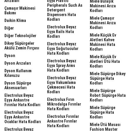
Arızaları
Eşya Plastic
Miele Bulaşık
Peripherals Such As
Makinesi Arıza
Çamaşır Makinesi
Detergent
Kodları
Bakımı
Dispensers Hata
Miele Çamaşır
Kodları
Daikin Klima
Makinesi Arıza
Electrolux Beyaz
Kodları
Diğer
Eşya Rails Hata
Miele Küçük Ev
Diğer Teknolojiler
Kodları
Aletleri Kahve
Dikey Süpürgeler
Electrolux Beyaz
Makinesi Hata
Akülü Zemin Fırçası
Eşya Soğutucular
Kodları
Hata Kodları
Dyson
Miele Küçük Ev
Electrolux Beyaz
Aletleri Ütü Hata
Dyson Arızaları
Eşya Spray Arms
Kodları
Hata Kodları
Dyson Kullanım
Miele Süpürge Dikey
Kılavuzu
Electrolux Beyaz
Süpürge Hata
Eşya Vakumlama
Dyson Süpürge
Kodları
Çekmecesi Hata
Aksesuarları
Miele Süpürge
Kodları
Electrolux Beyaz
Robot Süpürge Hata
Electrolux Fırın
Eşya Ankastre
Kodları
Mikrodalga Fırınlar
Fırınlar Hata Kodları
Miele Süpürge
Hata Kodları
Electrolux Beyaz
Süpürge Hata
Electrolux Fırınlar
Eşya Ankastre
Kodları
Ankastre Fırınlar
Ocaklar Hata Kodları
Miele Ütü Masası
Hata Kodları
Electrolux Beyaz
Fashion Master