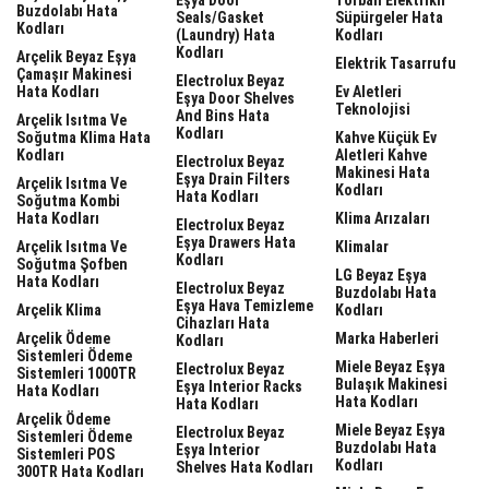
Buzdolabı Hata
Seals/gasket
Süpürgeler Hata
Kodları
(laundry) Hata
Kodları
Kodları
Arçelik Beyaz Eşya
Elektrik Tasarrufu
Çamaşır Makinesi
Electrolux Beyaz
Hata Kodları
Ev Aletleri
Eşya Door Shelves
Teknolojisi
And Bins Hata
Arçelik Isıtma Ve
Kodları
Soğutma Klima Hata
Kahve Küçük Ev
Kodları
Aletleri Kahve
Electrolux Beyaz
Makinesi Hata
Eşya Drain Filters
Arçelik Isıtma Ve
Kodları
Hata Kodları
Soğutma Kombi
Hata Kodları
Klima Arızaları
Electrolux Beyaz
Eşya Drawers Hata
Arçelik Isıtma Ve
Klimalar
Kodları
Soğutma Şofben
LG Beyaz Eşya
Hata Kodları
Electrolux Beyaz
Buzdolabı Hata
Eşya Hava Temizleme
Arçelik Klima
Kodları
Cihazları Hata
Arçelik Ödeme
Marka Haberleri
Kodları
Sistemleri Ödeme
Miele Beyaz Eşya
Electrolux Beyaz
Sistemleri 1000TR
Bulaşık Makinesi
Eşya Interior Racks
Hata Kodları
Hata Kodları
Hata Kodları
Arçelik Ödeme
Miele Beyaz Eşya
Electrolux Beyaz
Sistemleri Ödeme
Buzdolabı Hata
Eşya Interior
Sistemleri POS
Kodları
Shelves Hata Kodları
300TR Hata Kodları