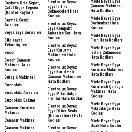
Miele Beyaz Eşya
Electrolux Beyaz
Baskets Orta Sepet,
Çamaşır Makinesi
Eşya Isıtma
Çatal Bıçak Tepsisi
Hata Kodları
Çekmeceleri Hata
(Konfor Rayları)
Kodları
Miele Beyaz Eşya
Baymak Kombi
Davlumbaz Hata
Electrolux Beyaz
Arızaları
Kodları
Eşya Kompakt
Beyaz Eşya Servisleri
Ankastre Seri Hata
Miele Beyaz Eşya
Kodları
Bilgisayar
Fırın Hata Kodları
Teknolojileri
Electrolux Beyaz
Miele Beyaz Eşya
Eşya Kurutma
Bosch
Isıtma Çekmecesi
Makineleri Hata
Hata Kodları
Kodları
Bosch Çamaşır
Makinesi Arıza
Miele Beyaz Eşya
Electrolux Beyaz
Kodları
Kurutma Makinesi
Eşya Kurutmalı
Hata Kodları
Çamaşır Makineleri
Bulaşık Makinesi
Hata Kodları
Miele Beyaz Eşya
Buzdolabı
Kurutmalı Çamaşır
Electrolux Beyaz
Makinesi Hata
Buzdolabı Arızaları
Eşya Mikrodalga
Kodları
Fırınlar Hata Kodları
Buzdolabı Bakımı
Miele Beyaz Eşya
Electrolux Beyaz
Çamaşır Kurutma
Mikrodalga Hata
Eşya Other Seals
Makinesi
Kodları
(dishwashers) Hata
Çamaşır Makinesi
Kodları
Miele Beyaz Eşya
Ocak Hata Kodları
Çamaşır Makinesi
Electrolux Beyaz