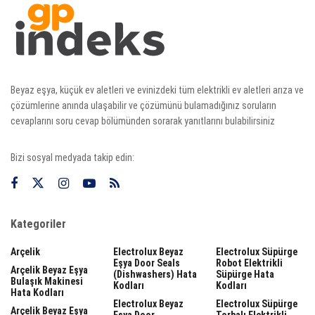
Beyaz eşya, küçük ev aletleri ve evinizdeki tüm elektrikli ev aletleri arıza ve
çözümlerine anında ulaşabilir ve çözümünü bulamadığınız soruların
cevaplarını soru cevap bölümünden sorarak yanıtlarını bulabilirsiniz
Bizi sosyal medyada takip edin:
Kategoriler
Arçelik
Electrolux Beyaz
Electrolux Süpürge
Eşya Door Seals
Robot Elektrikli
Arçelik Beyaz Eşya
(dishwashers) Hata
Süpürge Hata
Bulaşık Makinesi
Kodları
Kodları
Hata Kodları
Electrolux Beyaz
Electrolux Süpürge
Arçelik Beyaz Eşya
Eşya Door
Torbalı Elektrikli