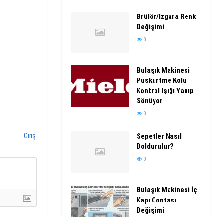
Brülör/Izgara Renk
Değişimi
0
Bulaşık Makinesi
Püskürtme Kolu
Kontrol Işığı Yanıp
Sönüyor
0
Giriş
Sepetler Nasıl
Doldurulur?
0
Bulaşık Makinesi İç
Kapı Contası
Değişimi