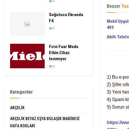
0
Benzer
Yaz
Soğutucu Ekranda
F4
Mobil Uygul
403
0
Akıllı Telef
Fırın Fuar Modu
Etkin Cihaz
Isınmıyor
0
1) Bu e-pos
2) Şifre sı
Kategoriler
3) Yeni hes
4) Spam kl
5) Sorun s
ARÇELIK
ARÇELIK BEYAZ EŞYA BULAŞIK MAKINESI
https://w
HATA KODLARI