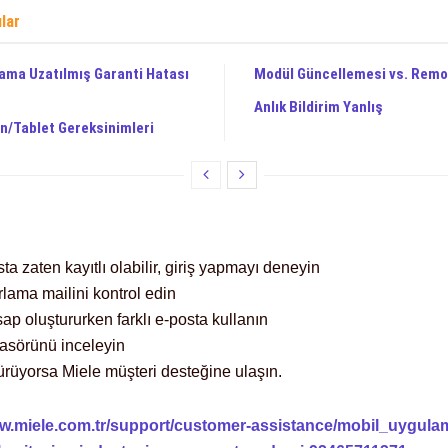
ılar
ama Uzatılmış Garanti Hatası
Modül Güncellemesi vs. Remo
Anlık Bildirim Yanlış
on/Tablet Gereksinimleri
ta zaten kayıtlı olabilir, giriş yapmayı deneyin
fırlama mailini kontrol edin
ap oluştururken farklı e-posta kullanın
asörünü inceleyin
ürüyorsa Miele müşteri desteğine ulaşın.
ww.miele.com.tr/support/customer-assistance/mobil_uygula