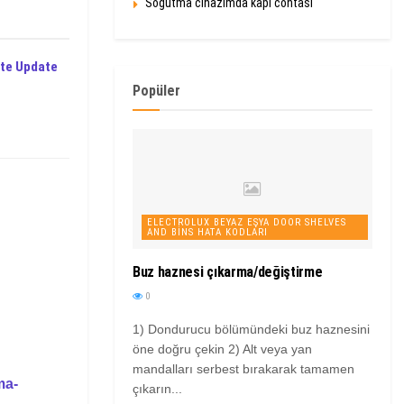
Soğutma cihazımda kapı contası
te Update
Popüler
ELECTROLUX BEYAZ EŞYA DOOR SHELVES
AND BINS HATA KODLARI
Buz haznesi çıkarma/değiştirme
0
1) Dondurucu bölümündeki buz haznesini
öne doğru çekin 2) Alt veya yan
mandalları serbest bırakarak tamamen
ma-
çıkarın...