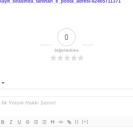
kayit_sirasinda_taninan_e_posta_adresi-92465711371
0
Değerlendirme
{}
[+]