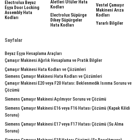
Aletleri Ütüler Hata
Electrolux Beyaz
Vestel Çamaşır
Kodları
Eşya Door Locking
Makinesi Arıza
Assembly Hata
Electrolux Süpürge
Kodları
Kodları
Dikey Süpürgeler
Yararlı Bilgiler
Hata Kodları
Sayfalar
Beyaz Eşya Hesaplama Araçları
Çamaşır Makinesi Ağırlık Hesaplama ve Pratik Bilgiler
Çamaşır Makinesi Hata Kodları ve Çözümleri
Siemens Çamaşır Makinesi Hata Kodları ve Çözümleri
Çamaşır Makinesi E20 veya F20 Hatası: Beklenmedik Isınma Sorunu ve
Çözümü
Siemens Çamaşır Makinesi Açılmıyor Sorunu ve Çözümü
Siemens Çamaşır Makinesi E16 veya F16 Hatası Çözümü (Kapak Kilidi
Sorunu)
Siemens Çamaşır Makinesi E17 veya F17 Hatası Çözümü (Su Alma
Sorunu)
Siemens Çamaşır Makinesi E18 Hatası Çözümü (Su Boşaltmıyor)