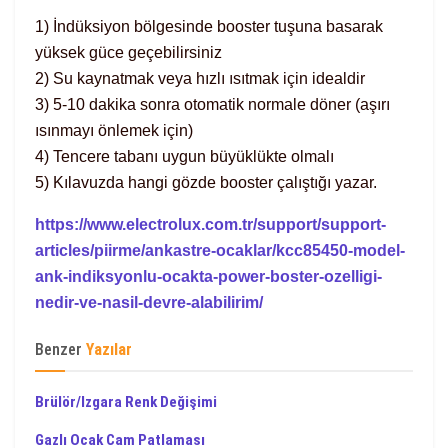
1) İndüksiyon bölgesinde booster tuşuna basarak
yüksek güce geçebilirsiniz
2) Su kaynatmak veya hızlı ısıtmak için idealdir
3) 5-10 dakika sonra otomatik normale döner (aşırı
ısınmayı önlemek için)
4) Tencere tabanı uygun büyüklükte olmalı
5) Kılavuzda hangi gözde booster çalıştığı yazar.
https://www.electrolux.com.tr/support/support-
articles/piirme/ankastre-ocaklar/kcc85450-model-
ank-indiksyonlu-ocakta-power-boster-ozelligi-
nedir-ve-nasil-devre-alabilirim/
Benzer
Yazılar
Brülör/Izgara Renk Değişimi
Gazlı Ocak Cam Patlaması