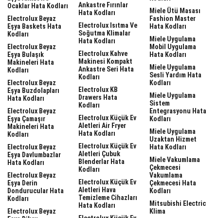
Ankastre Fırınlar
Ocaklar Hata Kodları
Miele Ütü Masası
Hata Kodları
Electrolux Beyaz
Fashion Master
Electrolux Isıtma Ve
Eşya Baskets Hata
Hata Kodları
Soğutma Klimalar
Kodları
Miele Uygulama
Hata Kodları
Electrolux Beyaz
Mobil Uygulama
Electrolux Kahve
Eşya Bulaşık
Hata Kodları
Makinesi Kompakt
Makineleri Hata
Miele Uygulama
Ankastre Seri Hata
Kodları
Sesli Yardım Hata
Kodları
Electrolux Beyaz
Kodları
Electrolux KB
Eşya Buzdolapları
Miele Uygulama
Drawers Hata
Hata Kodları
Sistem
Kodları
Electrolux Beyaz
Entegrasyonu Hata
Electrolux Küçük Ev
Eşya Çamaşır
Kodları
Aletleri Air Fryer
Makineleri Hata
Miele Uygulama
Hata Kodları
Kodları
Uzaktan Hizmet
Electrolux Küçük Ev
Electrolux Beyaz
Hata Kodları
Aletleri Çubuk
Eşya Davlumbazlar
Miele Vakumlama
Blenderlar Hata
Hata Kodları
Çekmecesi
Kodları
Electrolux Beyaz
Vakumlama
Electrolux Küçük Ev
Eşya Derin
Çekmecesi Hata
Aletleri Hava
Dondurucular Hata
Kodları
Temizleme Cihazları
Kodları
Mitsubishi Electric
Hata Kodları
Electrolux Beyaz
Klima
Electrolux Küçük Ev