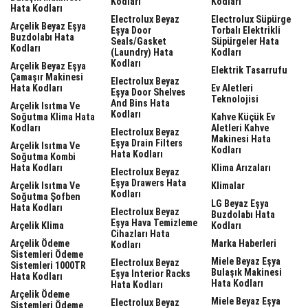
Kodları
Kodları
Hata Kodları
Electrolux Beyaz
Electrolux Süpürge
Arçelik Beyaz Eşya
Eşya Door
Torbalı Elektrikli
Buzdolabı Hata
Seals/gasket
Süpürgeler Hata
Kodları
(laundry) Hata
Kodları
Kodları
Arçelik Beyaz Eşya
Elektrik Tasarrufu
Çamaşır Makinesi
Electrolux Beyaz
Hata Kodları
Ev Aletleri
Eşya Door Shelves
Teknolojisi
And Bins Hata
Arçelik Isıtma Ve
Kodları
Soğutma Klima Hata
Kahve Küçük Ev
Kodları
Aletleri Kahve
Electrolux Beyaz
Makinesi Hata
Eşya Drain Filters
Arçelik Isıtma Ve
Kodları
Hata Kodları
Soğutma Kombi
Hata Kodları
Klima Arızaları
Electrolux Beyaz
Eşya Drawers Hata
Arçelik Isıtma Ve
Klimalar
Kodları
Soğutma Şofben
LG Beyaz Eşya
Hata Kodları
Electrolux Beyaz
Buzdolabı Hata
Eşya Hava Temizleme
Arçelik Klima
Kodları
Cihazları Hata
Arçelik Ödeme
Marka Haberleri
Kodları
Sistemleri Ödeme
Miele Beyaz Eşya
Electrolux Beyaz
Sistemleri 1000TR
Bulaşık Makinesi
Eşya Interior Racks
Hata Kodları
Hata Kodları
Hata Kodları
Arçelik Ödeme
Miele Beyaz Eşya
Electrolux Beyaz
Sistemleri Ödeme