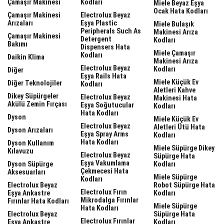
Çamaşır Makinesi
Kodları
Miele Beyaz Eşya
Ocak Hata Kodları
Çamaşır Makinesi
Electrolux Beyaz
Arızaları
Eşya Plastic
Miele Bulaşık
Peripherals Such As
Makinesi Arıza
Çamaşır Makinesi
Detergent
Kodları
Bakımı
Dispensers Hata
Miele Çamaşır
Kodları
Daikin Klima
Makinesi Arıza
Electrolux Beyaz
Kodları
Diğer
Eşya Rails Hata
Miele Küçük Ev
Diğer Teknolojiler
Kodları
Aletleri Kahve
Dikey Süpürgeler
Electrolux Beyaz
Makinesi Hata
Akülü Zemin Fırçası
Eşya Soğutucular
Kodları
Hata Kodları
Dyson
Miele Küçük Ev
Electrolux Beyaz
Aletleri Ütü Hata
Dyson Arızaları
Eşya Spray Arms
Kodları
Hata Kodları
Dyson Kullanım
Miele Süpürge Dikey
Kılavuzu
Electrolux Beyaz
Süpürge Hata
Eşya Vakumlama
Dyson Süpürge
Kodları
Çekmecesi Hata
Aksesuarları
Miele Süpürge
Kodları
Electrolux Beyaz
Robot Süpürge Hata
Electrolux Fırın
Eşya Ankastre
Kodları
Mikrodalga Fırınlar
Fırınlar Hata Kodları
Miele Süpürge
Hata Kodları
Electrolux Beyaz
Süpürge Hata
Electrolux Fırınlar
Eşya Ankastre
Kodları