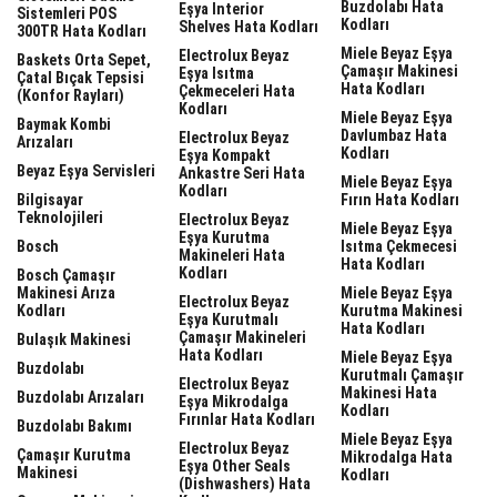
Buzdolabı Hata
Eşya Interior
Sistemleri POS
Kodları
Shelves Hata Kodları
300TR Hata Kodları
Miele Beyaz Eşya
Electrolux Beyaz
Baskets Orta Sepet,
Çamaşır Makinesi
Eşya Isıtma
Çatal Bıçak Tepsisi
Hata Kodları
Çekmeceleri Hata
(Konfor Rayları)
Kodları
Miele Beyaz Eşya
Baymak Kombi
Davlumbaz Hata
Electrolux Beyaz
Arızaları
Kodları
Eşya Kompakt
Beyaz Eşya Servisleri
Ankastre Seri Hata
Miele Beyaz Eşya
Kodları
Bilgisayar
Fırın Hata Kodları
Teknolojileri
Electrolux Beyaz
Miele Beyaz Eşya
Eşya Kurutma
Bosch
Isıtma Çekmecesi
Makineleri Hata
Hata Kodları
Kodları
Bosch Çamaşır
Makinesi Arıza
Miele Beyaz Eşya
Electrolux Beyaz
Kodları
Kurutma Makinesi
Eşya Kurutmalı
Hata Kodları
Çamaşır Makineleri
Bulaşık Makinesi
Hata Kodları
Miele Beyaz Eşya
Buzdolabı
Kurutmalı Çamaşır
Electrolux Beyaz
Makinesi Hata
Buzdolabı Arızaları
Eşya Mikrodalga
Kodları
Fırınlar Hata Kodları
Buzdolabı Bakımı
Miele Beyaz Eşya
Electrolux Beyaz
Çamaşır Kurutma
Mikrodalga Hata
Eşya Other Seals
Makinesi
Kodları
(dishwashers) Hata