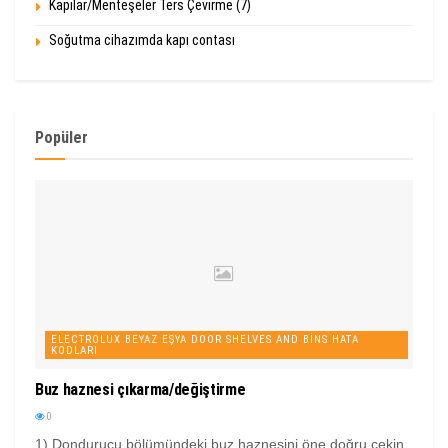
Kapılar/Menteşeler Ters Çevirme (7)
Soğutma cihazımda kapı contası
Popüler
ELECTROLUX BEYAZ EŞYA DOOR SHELVES AND BINS HATA
KODLARI
Buz haznesi çıkarma/değiştirme
0
1) Dondurucu bölümündeki buz haznesini öne doğru çekin