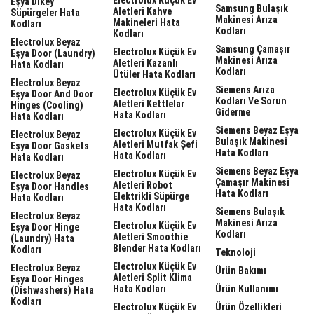
Eşya Dikey
Samsung Bulaşık
Aletleri Kahve
Süpürgeler Hata
Makinesi Arıza
Makineleri Hata
Kodları
Kodları
Kodları
Electrolux Beyaz
Samsung Çamaşır
Electrolux Küçük Ev
Eşya Door (laundry)
Makinesi Arıza
Aletleri Kazanlı
Hata Kodları
Kodları
Ütüler Hata Kodları
Electrolux Beyaz
Siemens Arıza
Electrolux Küçük Ev
Eşya Door And Door
Kodları Ve Sorun
Aletleri Kettlelar
Hinges (cooling)
Giderme
Hata Kodları
Hata Kodları
Siemens Beyaz Eşya
Electrolux Küçük Ev
Electrolux Beyaz
Bulaşık Makinesi
Aletleri Mutfak Şefi
Eşya Door Gaskets
Hata Kodları
Hata Kodları
Hata Kodları
Siemens Beyaz Eşya
Electrolux Küçük Ev
Electrolux Beyaz
Çamaşır Makinesi
Aletleri Robot
Eşya Door Handles
Hata Kodları
Elektrikli Süpürge
Hata Kodları
Hata Kodları
Siemens Bulaşık
Electrolux Beyaz
Makinesi Arıza
Electrolux Küçük Ev
Eşya Door Hinge
Kodları
Aletleri Smoothie
(laundry) Hata
Blender Hata Kodları
Kodları
Teknoloji
Electrolux Küçük Ev
Electrolux Beyaz
Ürün Bakımı
Aletleri Split Klima
Eşya Door Hinges
Hata Kodları
Ürün Kullanımı
(dishwashers) Hata
Kodları
Electrolux Küçük Ev
Ürün Özellikleri