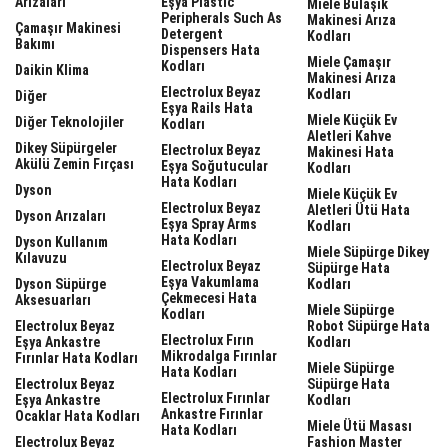
Arızaları
Eşya Plastic
Miele Bulaşık
Peripherals Such As
Makinesi Arıza
Çamaşır Makinesi
Detergent
Kodları
Bakımı
Dispensers Hata
Miele Çamaşır
Kodları
Daikin Klima
Makinesi Arıza
Electrolux Beyaz
Kodları
Diğer
Eşya Rails Hata
Miele Küçük Ev
Diğer Teknolojiler
Kodları
Aletleri Kahve
Dikey Süpürgeler
Electrolux Beyaz
Makinesi Hata
Akülü Zemin Fırçası
Eşya Soğutucular
Kodları
Hata Kodları
Dyson
Miele Küçük Ev
Electrolux Beyaz
Aletleri Ütü Hata
Dyson Arızaları
Eşya Spray Arms
Kodları
Hata Kodları
Dyson Kullanım
Miele Süpürge Dikey
Kılavuzu
Electrolux Beyaz
Süpürge Hata
Eşya Vakumlama
Dyson Süpürge
Kodları
Çekmecesi Hata
Aksesuarları
Miele Süpürge
Kodları
Electrolux Beyaz
Robot Süpürge Hata
Electrolux Fırın
Eşya Ankastre
Kodları
Mikrodalga Fırınlar
Fırınlar Hata Kodları
Miele Süpürge
Hata Kodları
Electrolux Beyaz
Süpürge Hata
Electrolux Fırınlar
Eşya Ankastre
Kodları
Ankastre Fırınlar
Ocaklar Hata Kodları
Miele Ütü Masası
Hata Kodları
Electrolux Beyaz
Fashion Master