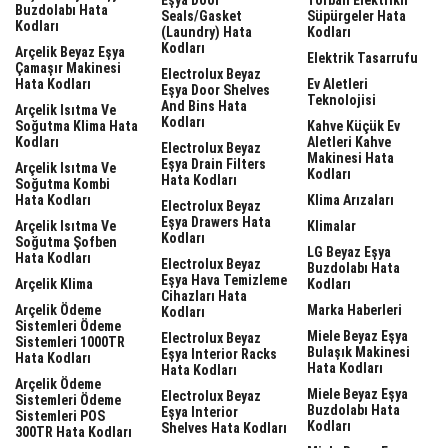
Buzdolabı Hata
Seals/gasket
Süpürgeler Hata
Kodları
(laundry) Hata
Kodları
Kodları
Arçelik Beyaz Eşya
Elektrik Tasarrufu
Çamaşır Makinesi
Electrolux Beyaz
Hata Kodları
Ev Aletleri
Eşya Door Shelves
Teknolojisi
And Bins Hata
Arçelik Isıtma Ve
Kodları
Soğutma Klima Hata
Kahve Küçük Ev
Kodları
Aletleri Kahve
Electrolux Beyaz
Makinesi Hata
Eşya Drain Filters
Arçelik Isıtma Ve
Kodları
Hata Kodları
Soğutma Kombi
Hata Kodları
Klima Arızaları
Electrolux Beyaz
Eşya Drawers Hata
Arçelik Isıtma Ve
Klimalar
Kodları
Soğutma Şofben
LG Beyaz Eşya
Hata Kodları
Electrolux Beyaz
Buzdolabı Hata
Eşya Hava Temizleme
Arçelik Klima
Kodları
Cihazları Hata
Arçelik Ödeme
Marka Haberleri
Kodları
Sistemleri Ödeme
Miele Beyaz Eşya
Electrolux Beyaz
Sistemleri 1000TR
Bulaşık Makinesi
Eşya Interior Racks
Hata Kodları
Hata Kodları
Hata Kodları
Arçelik Ödeme
Miele Beyaz Eşya
Electrolux Beyaz
Sistemleri Ödeme
Buzdolabı Hata
Eşya Interior
Sistemleri POS
Kodları
Shelves Hata Kodları
300TR Hata Kodları