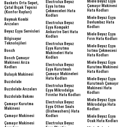
Miele Beyaz Eşya
Electrolux Beyaz
Baskets Orta Sepet,
Çamaşır Makinesi
Eşya Isıtma
Çatal Bıçak Tepsisi
Hata Kodları
Çekmeceleri Hata
(Konfor Rayları)
Kodları
Miele Beyaz Eşya
Baymak Kombi
Davlumbaz Hata
Electrolux Beyaz
Arızaları
Kodları
Eşya Kompakt
Beyaz Eşya Servisleri
Ankastre Seri Hata
Miele Beyaz Eşya
Kodları
Bilgisayar
Fırın Hata Kodları
Teknolojileri
Electrolux Beyaz
Miele Beyaz Eşya
Eşya Kurutma
Bosch
Isıtma Çekmecesi
Makineleri Hata
Hata Kodları
Kodları
Bosch Çamaşır
Makinesi Arıza
Miele Beyaz Eşya
Electrolux Beyaz
Kodları
Kurutma Makinesi
Eşya Kurutmalı
Hata Kodları
Çamaşır Makineleri
Bulaşık Makinesi
Hata Kodları
Miele Beyaz Eşya
Buzdolabı
Kurutmalı Çamaşır
Electrolux Beyaz
Makinesi Hata
Buzdolabı Arızaları
Eşya Mikrodalga
Kodları
Fırınlar Hata Kodları
Buzdolabı Bakımı
Miele Beyaz Eşya
Electrolux Beyaz
Çamaşır Kurutma
Mikrodalga Hata
Eşya Other Seals
Makinesi
Kodları
(dishwashers) Hata
Çamaşır Makinesi
Kodları
Miele Beyaz Eşya
Ocak Hata Kodları
Çamaşır Makinesi
Electrolux Beyaz