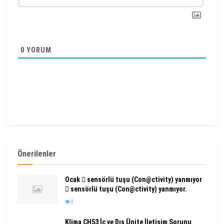
0
YORUM
Önerilenler
Ocak  sensörlü tuşu (Con@ctivity) yanmıyor
 sensörlü tuşu (Con@ctivity) yanmıyor.
0
Klima CH53 İç ve Dış Ünite İletişim Sorunu