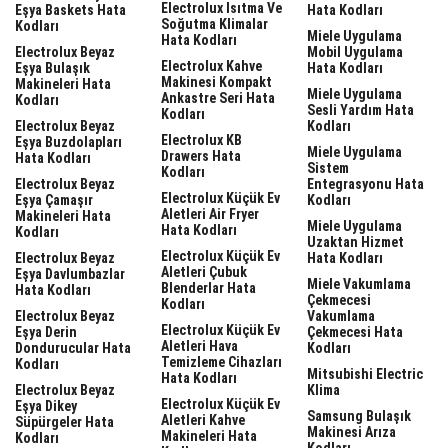
Electrolux Isıtma Ve
Eşya Baskets Hata
Hata Kodları
Soğutma Klimalar
Kodları
Miele Uygulama
Hata Kodları
Electrolux Beyaz
Mobil Uygulama
Electrolux Kahve
Eşya Bulaşık
Hata Kodları
Makinesi Kompakt
Makineleri Hata
Miele Uygulama
Ankastre Seri Hata
Kodları
Sesli Yardım Hata
Kodları
Electrolux Beyaz
Kodları
Electrolux KB
Eşya Buzdolapları
Miele Uygulama
Drawers Hata
Hata Kodları
Sistem
Kodları
Electrolux Beyaz
Entegrasyonu Hata
Electrolux Küçük Ev
Eşya Çamaşır
Kodları
Aletleri Air Fryer
Makineleri Hata
Miele Uygulama
Hata Kodları
Kodları
Uzaktan Hizmet
Electrolux Küçük Ev
Electrolux Beyaz
Hata Kodları
Aletleri Çubuk
Eşya Davlumbazlar
Miele Vakumlama
Blenderlar Hata
Hata Kodları
Çekmecesi
Kodları
Electrolux Beyaz
Vakumlama
Electrolux Küçük Ev
Eşya Derin
Çekmecesi Hata
Aletleri Hava
Dondurucular Hata
Kodları
Temizleme Cihazları
Kodları
Mitsubishi Electric
Hata Kodları
Electrolux Beyaz
Klima
Electrolux Küçük Ev
Eşya Dikey
Samsung Bulaşık
Aletleri Kahve
Süpürgeler Hata
Makinesi Arıza
Makineleri Hata
Kodları
Kodları