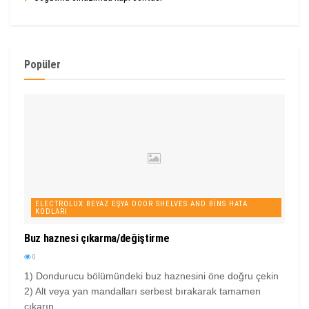
Popüler
ELECTROLUX BEYAZ EŞYA DOOR SHELVES AND BINS HATA
KODLARI
Buz haznesi çıkarma/değiştirme
0
1) Dondurucu bölümündeki buz haznesini öne doğru çekin
2) Alt veya yan mandalları serbest bırakarak tamamen
çıkarın...