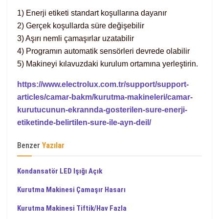
1) Enerji etiketi standart koşullarına dayanır
2) Gerçek koşullarda süre değişebilir
3) Aşırı nemli çamaşırlar uzatabilir
4) Programın automatik sensörleri devrede olabilir
5) Makineyi kılavuzdaki kurulum ortamına yerleştirin.
https://www.electrolux.com.tr/support/support-
articles/camar-bakm/kurutma-makineleri/camar-
kurutucunun-ekrannda-gosterilen-sure-enerji-
etiketinde-belirtilen-sure-ile-ayn-deil/
Benzer
Yazılar
Kondansatör LED Işığı Açık
Kurutma Makinesi Çamaşır Hasarı
Kurutma Makinesi Tiftik/Hav Fazla