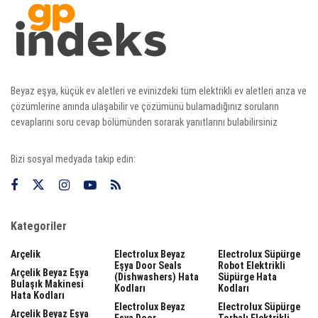
Beyaz eşya, küçük ev aletleri ve evinizdeki tüm elektrikli ev aletleri arıza ve
çözümlerine anında ulaşabilir ve çözümünü bulamadığınız soruların
cevaplarını soru cevap bölümünden sorarak yanıtlarını bulabilirsiniz
Bizi sosyal medyada takip edin:
Kategoriler
Arçelik
Electrolux Beyaz
Electrolux Süpürge
Eşya Door Seals
Robot Elektrikli
Arçelik Beyaz Eşya
(dishwashers) Hata
Süpürge Hata
Bulaşık Makinesi
Kodları
Kodları
Hata Kodları
Electrolux Beyaz
Electrolux Süpürge
Arçelik Beyaz Eşya
Eşya Door
Torbalı Elektrikli