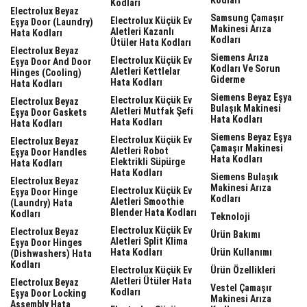
Kodları
Electrolux Beyaz
Samsung Çamaşır
Electrolux Küçük Ev
Eşya Door (laundry)
Makinesi Arıza
Aletleri Kazanlı
Hata Kodları
Kodları
Ütüler Hata Kodları
Electrolux Beyaz
Siemens Arıza
Electrolux Küçük Ev
Eşya Door And Door
Kodları Ve Sorun
Aletleri Kettlelar
Hinges (cooling)
Giderme
Hata Kodları
Hata Kodları
Siemens Beyaz Eşya
Electrolux Küçük Ev
Electrolux Beyaz
Bulaşık Makinesi
Aletleri Mutfak Şefi
Eşya Door Gaskets
Hata Kodları
Hata Kodları
Hata Kodları
Siemens Beyaz Eşya
Electrolux Küçük Ev
Electrolux Beyaz
Çamaşır Makinesi
Aletleri Robot
Eşya Door Handles
Hata Kodları
Elektrikli Süpürge
Hata Kodları
Hata Kodları
Siemens Bulaşık
Electrolux Beyaz
Makinesi Arıza
Electrolux Küçük Ev
Eşya Door Hinge
Kodları
Aletleri Smoothie
(laundry) Hata
Blender Hata Kodları
Kodları
Teknoloji
Electrolux Küçük Ev
Electrolux Beyaz
Ürün Bakımı
Aletleri Split Klima
Eşya Door Hinges
Hata Kodları
Ürün Kullanımı
(dishwashers) Hata
Kodları
Electrolux Küçük Ev
Ürün Özellikleri
Aletleri Ütüler Hata
Electrolux Beyaz
Vestel Çamaşır
Kodları
Eşya Door Locking
Makinesi Arıza
Assembly Hata