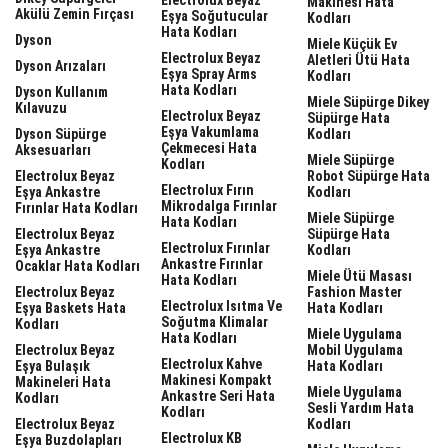
Electrolux Beyaz
Makinesi Hata
Akülü Zemin Fırçası
Eşya Soğutucular
Kodları
Hata Kodları
Dyson
Miele Küçük Ev
Electrolux Beyaz
Aletleri Ütü Hata
Dyson Arızaları
Eşya Spray Arms
Kodları
Hata Kodları
Dyson Kullanım
Miele Süpürge Dikey
Kılavuzu
Electrolux Beyaz
Süpürge Hata
Eşya Vakumlama
Dyson Süpürge
Kodları
Çekmecesi Hata
Aksesuarları
Miele Süpürge
Kodları
Electrolux Beyaz
Robot Süpürge Hata
Electrolux Fırın
Eşya Ankastre
Kodları
Mikrodalga Fırınlar
Fırınlar Hata Kodları
Miele Süpürge
Hata Kodları
Electrolux Beyaz
Süpürge Hata
Electrolux Fırınlar
Eşya Ankastre
Kodları
Ankastre Fırınlar
Ocaklar Hata Kodları
Miele Ütü Masası
Hata Kodları
Electrolux Beyaz
Fashion Master
Electrolux Isıtma Ve
Eşya Baskets Hata
Hata Kodları
Soğutma Klimalar
Kodları
Miele Uygulama
Hata Kodları
Electrolux Beyaz
Mobil Uygulama
Electrolux Kahve
Eşya Bulaşık
Hata Kodları
Makinesi Kompakt
Makineleri Hata
Miele Uygulama
Ankastre Seri Hata
Kodları
Sesli Yardım Hata
Kodları
Electrolux Beyaz
Kodları
Electrolux KB
Eşya Buzdolapları