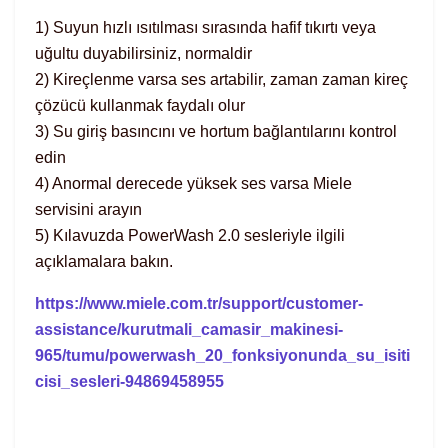
1) Suyun hızlı ısıtılması sırasında hafif tıkırtı veya
uğultu duyabilirsiniz, normaldir
2) Kireçlenme varsa ses artabilir, zaman zaman kireç
çözücü kullanmak faydalı olur
3) Su giriş basıncını ve hortum bağlantılarını kontrol
edin
4) Anormal derecede yüksek ses varsa Miele
servisini arayın
5) Kılavuzda PowerWash 2.0 sesleriyle ilgili
açıklamalara bakın.
https://www.miele.com.tr/support/customer-
assistance/kurutmali_camasir_makinesi-
965/tumu/powerwash_20_fonksiyonunda_su_isiti
cisi_sesleri-94869458955