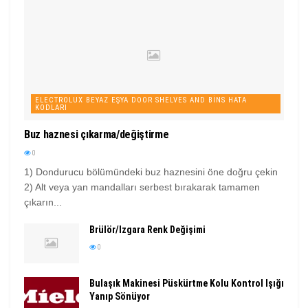
ELECTROLUX BEYAZ EŞYA DOOR SHELVES AND BINS HATA
KODLARI
Buz haznesi çıkarma/değiştirme
0
1) Dondurucu bölümündeki buz haznesini öne doğru çekin
2) Alt veya yan mandalları serbest bırakarak tamamen
çıkarın...
Brülör/Izgara Renk Değişimi
0
Bulaşık Makinesi Püskürtme Kolu Kontrol Işığı
Yanıp Sönüyor