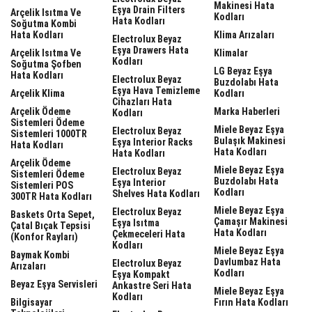
Makinesi Hata
Eşya Drain Filters
Arçelik Isıtma Ve
Kodları
Hata Kodları
Soğutma Kombi
Hata Kodları
Klima Arızaları
Electrolux Beyaz
Eşya Drawers Hata
Arçelik Isıtma Ve
Klimalar
Kodları
Soğutma Şofben
LG Beyaz Eşya
Hata Kodları
Electrolux Beyaz
Buzdolabı Hata
Eşya Hava Temizleme
Arçelik Klima
Kodları
Cihazları Hata
Arçelik Ödeme
Marka Haberleri
Kodları
Sistemleri Ödeme
Miele Beyaz Eşya
Electrolux Beyaz
Sistemleri 1000TR
Bulaşık Makinesi
Eşya Interior Racks
Hata Kodları
Hata Kodları
Hata Kodları
Arçelik Ödeme
Miele Beyaz Eşya
Electrolux Beyaz
Sistemleri Ödeme
Buzdolabı Hata
Eşya Interior
Sistemleri POS
Kodları
Shelves Hata Kodları
300TR Hata Kodları
Miele Beyaz Eşya
Electrolux Beyaz
Baskets Orta Sepet,
Çamaşır Makinesi
Eşya Isıtma
Çatal Bıçak Tepsisi
Hata Kodları
Çekmeceleri Hata
(Konfor Rayları)
Kodları
Miele Beyaz Eşya
Baymak Kombi
Davlumbaz Hata
Electrolux Beyaz
Arızaları
Kodları
Eşya Kompakt
Beyaz Eşya Servisleri
Ankastre Seri Hata
Miele Beyaz Eşya
Kodları
Bilgisayar
Fırın Hata Kodları