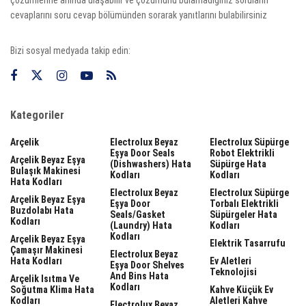
çözümlerine anında ulaşabilir ve çözümünü bulamadığınız soruların
cevaplarını soru cevap bölümünden sorarak yanıtlarını bulabilirsiniz
Bizi sosyal medyada takip edin:
Kategoriler
Arçelik
Electrolux Beyaz
Electrolux Süpürge
Eşya Door Seals
Robot Elektrikli
Arçelik Beyaz Eşya
(dishwashers) Hata
Süpürge Hata
Bulaşık Makinesi
Kodları
Kodları
Hata Kodları
Electrolux Beyaz
Electrolux Süpürge
Arçelik Beyaz Eşya
Eşya Door
Torbalı Elektrikli
Buzdolabı Hata
Seals/gasket
Süpürgeler Hata
Kodları
(laundry) Hata
Kodları
Kodları
Arçelik Beyaz Eşya
Elektrik Tasarrufu
Çamaşır Makinesi
Electrolux Beyaz
Hata Kodları
Ev Aletleri
Eşya Door Shelves
Teknolojisi
And Bins Hata
Arçelik Isıtma Ve
Kodları
Soğutma Klima Hata
Kahve Küçük Ev
Kodları
Aletleri Kahve
Electrolux Beyaz