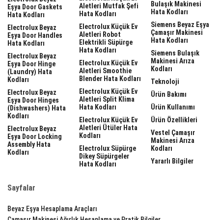
Bulaşık Makinesi
Aletleri Mutfak Şefi
Eşya Door Gaskets
Hata Kodları
Hata Kodları
Hata Kodları
Siemens Beyaz Eşya
Electrolux Küçük Ev
Electrolux Beyaz
Çamaşır Makinesi
Aletleri Robot
Eşya Door Handles
Hata Kodları
Elektrikli Süpürge
Hata Kodları
Hata Kodları
Siemens Bulaşık
Electrolux Beyaz
Makinesi Arıza
Electrolux Küçük Ev
Eşya Door Hinge
Kodları
Aletleri Smoothie
(laundry) Hata
Blender Hata Kodları
Kodları
Teknoloji
Electrolux Küçük Ev
Electrolux Beyaz
Ürün Bakımı
Aletleri Split Klima
Eşya Door Hinges
Hata Kodları
Ürün Kullanımı
(dishwashers) Hata
Kodları
Electrolux Küçük Ev
Ürün Özellikleri
Aletleri Ütüler Hata
Electrolux Beyaz
Vestel Çamaşır
Kodları
Eşya Door Locking
Makinesi Arıza
Assembly Hata
Electrolux Süpürge
Kodları
Kodları
Dikey Süpürgeler
Yararlı Bilgiler
Hata Kodları
Sayfalar
Beyaz Eşya Hesaplama Araçları
Çamaşır Makinesi Ağırlık Hesaplama ve Pratik Bilgiler