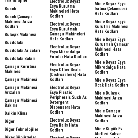
Teknolojileri
Electrolux Beyaz
Miele Beyaz Eşya
Eşya Kurutma
Bosch
Isıtma Çekmecesi
Makineleri Hata
Hata Kodları
Kodları
Bosch Çamaşır
Makinesi Arıza
Miele Beyaz Eşya
Electrolux Beyaz
Kodları
Kurutma Makinesi
Eşya Kurutmalı
Hata Kodları
Çamaşır Makineleri
Bulaşık Makinesi
Hata Kodları
Miele Beyaz Eşya
Buzdolabı
Kurutmalı Çamaşır
Electrolux Beyaz
Makinesi Hata
Buzdolabı Arızaları
Eşya Mikrodalga
Kodları
Fırınlar Hata Kodları
Buzdolabı Bakımı
Miele Beyaz Eşya
Electrolux Beyaz
Çamaşır Kurutma
Mikrodalga Hata
Eşya Other Seals
Makinesi
Kodları
(dishwashers) Hata
Çamaşır Makinesi
Kodları
Miele Beyaz Eşya
Ocak Hata Kodları
Çamaşır Makinesi
Electrolux Beyaz
Arızaları
Eşya Plastic
Miele Bulaşık
Peripherals Such As
Makinesi Arıza
Çamaşır Makinesi
Detergent
Kodları
Bakımı
Dispensers Hata
Miele Çamaşır
Kodları
Daikin Klima
Makinesi Arıza
Electrolux Beyaz
Kodları
Diğer
Eşya Rails Hata
Miele Küçük Ev
Diğer Teknolojiler
Kodları
Aletleri Kahve
Dikey Süpürgeler