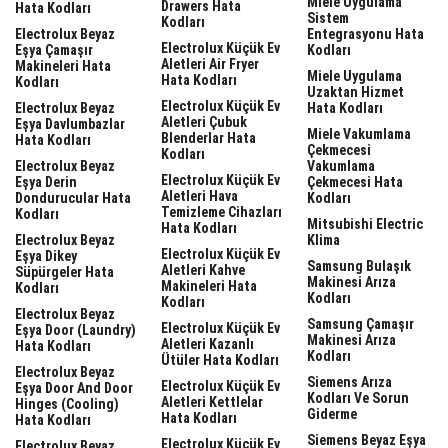
Miele Uygulama
Drawers Hata
Hata Kodları
Sistem
Kodları
Electrolux Beyaz
Entegrasyonu Hata
Electrolux Küçük Ev
Eşya Çamaşır
Kodları
Aletleri Air Fryer
Makineleri Hata
Miele Uygulama
Hata Kodları
Kodları
Uzaktan Hizmet
Electrolux Küçük Ev
Electrolux Beyaz
Hata Kodları
Aletleri Çubuk
Eşya Davlumbazlar
Miele Vakumlama
Blenderlar Hata
Hata Kodları
Çekmecesi
Kodları
Electrolux Beyaz
Vakumlama
Electrolux Küçük Ev
Eşya Derin
Çekmecesi Hata
Aletleri Hava
Dondurucular Hata
Kodları
Temizleme Cihazları
Kodları
Mitsubishi Electric
Hata Kodları
Electrolux Beyaz
Klima
Electrolux Küçük Ev
Eşya Dikey
Samsung Bulaşık
Aletleri Kahve
Süpürgeler Hata
Makinesi Arıza
Makineleri Hata
Kodları
Kodları
Kodları
Electrolux Beyaz
Samsung Çamaşır
Electrolux Küçük Ev
Eşya Door (laundry)
Makinesi Arıza
Aletleri Kazanlı
Hata Kodları
Kodları
Ütüler Hata Kodları
Electrolux Beyaz
Siemens Arıza
Electrolux Küçük Ev
Eşya Door And Door
Kodları Ve Sorun
Aletleri Kettlelar
Hinges (cooling)
Giderme
Hata Kodları
Hata Kodları
Siemens Beyaz Eşya
Electrolux Küçük Ev
Electrolux Beyaz