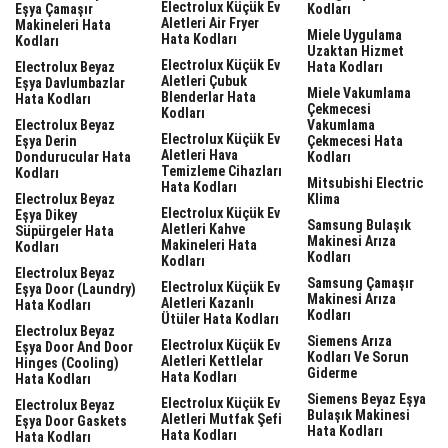
Electrolux Küçük Ev
Eşya Çamaşır
Kodları
Aletleri Air Fryer
Makineleri Hata
Miele Uygulama
Hata Kodları
Kodları
Uzaktan Hizmet
Electrolux Küçük Ev
Electrolux Beyaz
Hata Kodları
Aletleri Çubuk
Eşya Davlumbazlar
Miele Vakumlama
Blenderlar Hata
Hata Kodları
Çekmecesi
Kodları
Electrolux Beyaz
Vakumlama
Electrolux Küçük Ev
Eşya Derin
Çekmecesi Hata
Aletleri Hava
Dondurucular Hata
Kodları
Temizleme Cihazları
Kodları
Mitsubishi Electric
Hata Kodları
Electrolux Beyaz
Klima
Electrolux Küçük Ev
Eşya Dikey
Samsung Bulaşık
Aletleri Kahve
Süpürgeler Hata
Makinesi Arıza
Makineleri Hata
Kodları
Kodları
Kodları
Electrolux Beyaz
Samsung Çamaşır
Electrolux Küçük Ev
Eşya Door (laundry)
Makinesi Arıza
Aletleri Kazanlı
Hata Kodları
Kodları
Ütüler Hata Kodları
Electrolux Beyaz
Siemens Arıza
Electrolux Küçük Ev
Eşya Door And Door
Kodları Ve Sorun
Aletleri Kettlelar
Hinges (cooling)
Giderme
Hata Kodları
Hata Kodları
Siemens Beyaz Eşya
Electrolux Küçük Ev
Electrolux Beyaz
Bulaşık Makinesi
Aletleri Mutfak Şefi
Eşya Door Gaskets
Hata Kodları
Hata Kodları
Hata Kodları