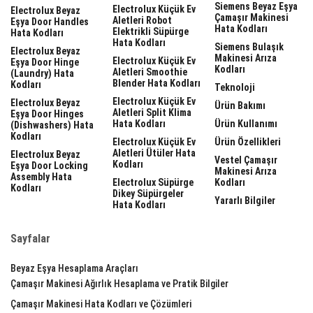
Siemens Beyaz Eşya
Electrolux Küçük Ev
Electrolux Beyaz
Çamaşır Makinesi
Aletleri Robot
Eşya Door Handles
Hata Kodları
Elektrikli Süpürge
Hata Kodları
Hata Kodları
Siemens Bulaşık
Electrolux Beyaz
Makinesi Arıza
Electrolux Küçük Ev
Eşya Door Hinge
Kodları
Aletleri Smoothie
(laundry) Hata
Blender Hata Kodları
Kodları
Teknoloji
Electrolux Küçük Ev
Electrolux Beyaz
Ürün Bakımı
Aletleri Split Klima
Eşya Door Hinges
Hata Kodları
Ürün Kullanımı
(dishwashers) Hata
Kodları
Electrolux Küçük Ev
Ürün Özellikleri
Aletleri Ütüler Hata
Electrolux Beyaz
Vestel Çamaşır
Kodları
Eşya Door Locking
Makinesi Arıza
Assembly Hata
Electrolux Süpürge
Kodları
Kodları
Dikey Süpürgeler
Yararlı Bilgiler
Hata Kodları
Sayfalar
Beyaz Eşya Hesaplama Araçları
Çamaşır Makinesi Ağırlık Hesaplama ve Pratik Bilgiler
Çamaşır Makinesi Hata Kodları ve Çözümleri