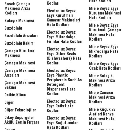
Hata Kodları
Kodları
Bosch Çamaşır
Makinesi Arıza
Miele Beyaz Eşya
Electrolux Beyaz
Kodları
Kurutma Makinesi
Eşya Kurutmalı
Hata Kodları
Çamaşır Makineleri
Bulaşık Makinesi
Hata Kodları
Miele Beyaz Eşya
Buzdolabı
Kurutmalı Çamaşır
Electrolux Beyaz
Makinesi Hata
Buzdolabı Arızaları
Eşya Mikrodalga
Kodları
Fırınlar Hata Kodları
Buzdolabı Bakımı
Miele Beyaz Eşya
Electrolux Beyaz
Çamaşır Kurutma
Mikrodalga Hata
Eşya Other Seals
Makinesi
Kodları
(dishwashers) Hata
Çamaşır Makinesi
Kodları
Miele Beyaz Eşya
Ocak Hata Kodları
Çamaşır Makinesi
Electrolux Beyaz
Arızaları
Eşya Plastic
Miele Bulaşık
Peripherals Such As
Makinesi Arıza
Çamaşır Makinesi
Detergent
Kodları
Bakımı
Dispensers Hata
Miele Çamaşır
Kodları
Daikin Klima
Makinesi Arıza
Electrolux Beyaz
Kodları
Diğer
Eşya Rails Hata
Miele Küçük Ev
Diğer Teknolojiler
Kodları
Aletleri Kahve
Dikey Süpürgeler
Electrolux Beyaz
Makinesi Hata
Akülü Zemin Fırçası
Eşya Soğutucular
Kodları
Hata Kodları
Dyson