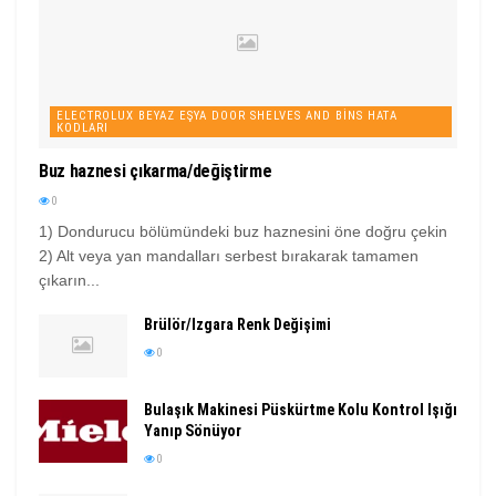
ELECTROLUX BEYAZ EŞYA DOOR SHELVES AND BINS HATA
KODLARI
Buz haznesi çıkarma/değiştirme
0
1) Dondurucu bölümündeki buz haznesini öne doğru çekin
2) Alt veya yan mandalları serbest bırakarak tamamen
çıkarın...
Brülör/Izgara Renk Değişimi
0
Bulaşık Makinesi Püskürtme Kolu Kontrol Işığı
Yanıp Sönüyor
0