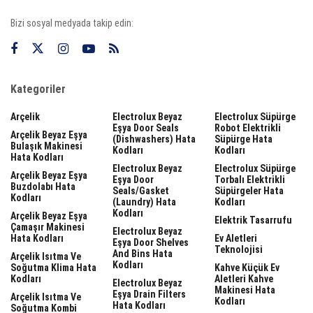
Bizi sosyal medyada takip edin:
Kategoriler
Arçelik
Electrolux Beyaz
Electrolux Süpürge
Eşya Door Seals
Robot Elektrikli
Arçelik Beyaz Eşya
(dishwashers) Hata
Süpürge Hata
Bulaşık Makinesi
Kodları
Kodları
Hata Kodları
Electrolux Beyaz
Electrolux Süpürge
Arçelik Beyaz Eşya
Eşya Door
Torbalı Elektrikli
Buzdolabı Hata
Seals/gasket
Süpürgeler Hata
Kodları
(laundry) Hata
Kodları
Kodları
Arçelik Beyaz Eşya
Elektrik Tasarrufu
Çamaşır Makinesi
Electrolux Beyaz
Hata Kodları
Ev Aletleri
Eşya Door Shelves
Teknolojisi
And Bins Hata
Arçelik Isıtma Ve
Kodları
Soğutma Klima Hata
Kahve Küçük Ev
Kodları
Aletleri Kahve
Electrolux Beyaz
Makinesi Hata
Eşya Drain Filters
Arçelik Isıtma Ve
Kodları
Hata Kodları
Soğutma Kombi