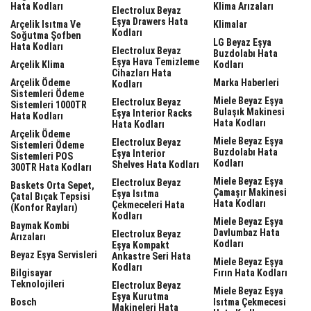
Hata Kodları
Klima Arızaları
Electrolux Beyaz
Eşya Drawers Hata
Arçelik Isıtma Ve
Klimalar
Kodları
Soğutma Şofben
LG Beyaz Eşya
Hata Kodları
Electrolux Beyaz
Buzdolabı Hata
Eşya Hava Temizleme
Arçelik Klima
Kodları
Cihazları Hata
Arçelik Ödeme
Marka Haberleri
Kodları
Sistemleri Ödeme
Miele Beyaz Eşya
Electrolux Beyaz
Sistemleri 1000TR
Bulaşık Makinesi
Eşya Interior Racks
Hata Kodları
Hata Kodları
Hata Kodları
Arçelik Ödeme
Miele Beyaz Eşya
Electrolux Beyaz
Sistemleri Ödeme
Buzdolabı Hata
Eşya Interior
Sistemleri POS
Kodları
Shelves Hata Kodları
300TR Hata Kodları
Miele Beyaz Eşya
Electrolux Beyaz
Baskets Orta Sepet,
Çamaşır Makinesi
Eşya Isıtma
Çatal Bıçak Tepsisi
Hata Kodları
Çekmeceleri Hata
(Konfor Rayları)
Kodları
Miele Beyaz Eşya
Baymak Kombi
Davlumbaz Hata
Electrolux Beyaz
Arızaları
Kodları
Eşya Kompakt
Beyaz Eşya Servisleri
Ankastre Seri Hata
Miele Beyaz Eşya
Kodları
Bilgisayar
Fırın Hata Kodları
Teknolojileri
Electrolux Beyaz
Miele Beyaz Eşya
Eşya Kurutma
Bosch
Isıtma Çekmecesi
Makineleri Hata