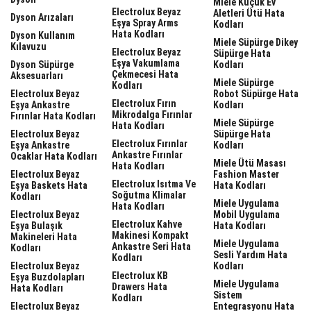
Miele Küçük Ev
Electrolux Beyaz
Aletleri Ütü Hata
Dyson Arızaları
Eşya Spray Arms
Kodları
Hata Kodları
Dyson Kullanım
Miele Süpürge Dikey
Kılavuzu
Electrolux Beyaz
Süpürge Hata
Eşya Vakumlama
Dyson Süpürge
Kodları
Çekmecesi Hata
Aksesuarları
Miele Süpürge
Kodları
Electrolux Beyaz
Robot Süpürge Hata
Electrolux Fırın
Eşya Ankastre
Kodları
Mikrodalga Fırınlar
Fırınlar Hata Kodları
Miele Süpürge
Hata Kodları
Electrolux Beyaz
Süpürge Hata
Electrolux Fırınlar
Eşya Ankastre
Kodları
Ankastre Fırınlar
Ocaklar Hata Kodları
Miele Ütü Masası
Hata Kodları
Electrolux Beyaz
Fashion Master
Electrolux Isıtma Ve
Eşya Baskets Hata
Hata Kodları
Soğutma Klimalar
Kodları
Miele Uygulama
Hata Kodları
Electrolux Beyaz
Mobil Uygulama
Electrolux Kahve
Eşya Bulaşık
Hata Kodları
Makinesi Kompakt
Makineleri Hata
Miele Uygulama
Ankastre Seri Hata
Kodları
Sesli Yardım Hata
Kodları
Electrolux Beyaz
Kodları
Electrolux KB
Eşya Buzdolapları
Miele Uygulama
Drawers Hata
Hata Kodları
Sistem
Kodları
Electrolux Beyaz
Entegrasyonu Hata