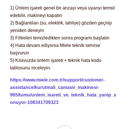
1) Ünlem işareti genel bir arızayı veya uyarıyı temsil
edebilir, makineyi kapatın
2) Bağlantıları (su, elektrik, tahliye) gözden geçirip
yeniden deneyin
3) Filtreleri temizledikten sonra programı başlatın
4) Hata devam ediyorsa Miele teknik servise
başvurun
5) Kılavuzda ünlem işareti + teknik hata kodu
tablosunu inceleyin.
https://www.miele.com.tr/support/customer-
assistance/kurutmali_camasir_makinesi-
965/tumu/unlem_isareti_ve_teknik_hata_yanip_s
onuyor-108341709323