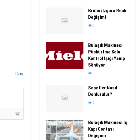
Brülör/Izgara Renk
Değişimi
0
Bulaşık Makinesi
Püskürtme Kolu
Kontrol Işığı Yanıp
Sönüyor
0
Giriş
Sepetler Nasıl
Doldurulur?
0
Bulaşık Makinesi İç
Kapı Contası
Değişimi