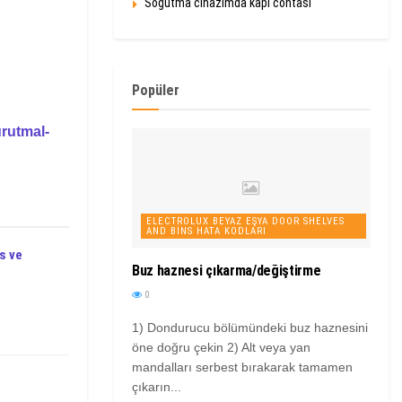
Soğutma cihazımda kapı contası
Popüler
urutmal-
ELECTROLUX BEYAZ EŞYA DOOR SHELVES
AND BINS HATA KODLARI
s ve
Buz haznesi çıkarma/değiştirme
0
1) Dondurucu bölümündeki buz haznesini
öne doğru çekin 2) Alt veya yan
mandalları serbest bırakarak tamamen
çıkarın...