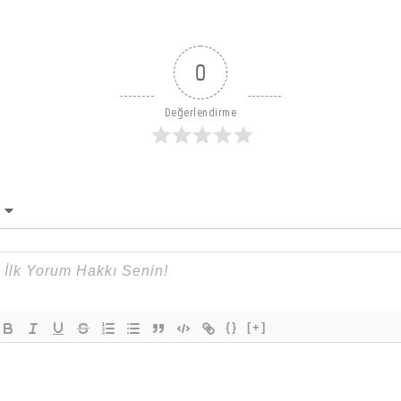
0
Değerlendirme
{}
[+]