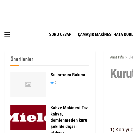
SORU CEVAP
ÇAMAŞIR MAKINESI HATA KODL
Anasayfa
El
Önerilenler
Kuru
Su Isıtıcısı Bakımı
0
Kahve Makinesi Toz
kahve,
demlenmeden kuru
şekilde dışarı
1) Koruyucu
atılıyor