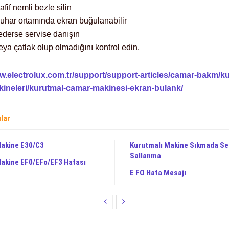
afif nemli bezle silin
uhar ortamında ekran buğulanabilir
derse servise danışın
ya çatlak olup olmadığını kontrol edin.
ww.electrolux.com.tr/support/support-articles/camar-bakm/k
ineleri/kurutmal-camar-makinesi-ekran-bulank/
ılar
Makine E30/C3
Kurutmalı Makine Sıkmada Se
Sallanma
akine EF0/EFo/EF3 Hatası
E FO Hata Mesajı