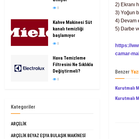
2) Ekranı h
0
3) Yoğun b
4) Devam e
Kahve Makinesi Süt
kanalı temizliği
5) Darbe ve
başlamıyor
0
https://w
camar-mak
Hava Temizleme
Filtresini Ne Sıklıkla
Değiştirmeli?
Benzer
Yaz
0
Kurutmalı 
Kurutmalı M
Kategoriler
ARÇELIK
ARÇELIK BEYAZ EŞYA BULAŞIK MAKINESI