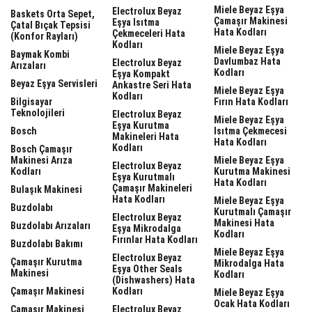
Miele Beyaz Eşya
Electrolux Beyaz
Baskets Orta Sepet,
Çamaşır Makinesi
Eşya Isıtma
Çatal Bıçak Tepsisi
Hata Kodları
Çekmeceleri Hata
(Konfor Rayları)
Kodları
Miele Beyaz Eşya
Baymak Kombi
Davlumbaz Hata
Electrolux Beyaz
Arızaları
Kodları
Eşya Kompakt
Beyaz Eşya Servisleri
Ankastre Seri Hata
Miele Beyaz Eşya
Kodları
Bilgisayar
Fırın Hata Kodları
Teknolojileri
Electrolux Beyaz
Miele Beyaz Eşya
Eşya Kurutma
Bosch
Isıtma Çekmecesi
Makineleri Hata
Hata Kodları
Kodları
Bosch Çamaşır
Makinesi Arıza
Miele Beyaz Eşya
Electrolux Beyaz
Kodları
Kurutma Makinesi
Eşya Kurutmalı
Hata Kodları
Çamaşır Makineleri
Bulaşık Makinesi
Hata Kodları
Miele Beyaz Eşya
Buzdolabı
Kurutmalı Çamaşır
Electrolux Beyaz
Makinesi Hata
Buzdolabı Arızaları
Eşya Mikrodalga
Kodları
Fırınlar Hata Kodları
Buzdolabı Bakımı
Miele Beyaz Eşya
Electrolux Beyaz
Çamaşır Kurutma
Mikrodalga Hata
Eşya Other Seals
Makinesi
Kodları
(dishwashers) Hata
Çamaşır Makinesi
Kodları
Miele Beyaz Eşya
Ocak Hata Kodları
Çamaşır Makinesi
Electrolux Beyaz