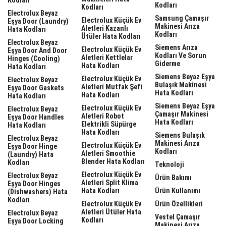
Kodları
Kodları
Electrolux Beyaz
Samsung Çamaşır
Electrolux Küçük Ev
Eşya Door (laundry)
Makinesi Arıza
Aletleri Kazanlı
Hata Kodları
Kodları
Ütüler Hata Kodları
Electrolux Beyaz
Siemens Arıza
Electrolux Küçük Ev
Eşya Door And Door
Kodları Ve Sorun
Aletleri Kettlelar
Hinges (cooling)
Giderme
Hata Kodları
Hata Kodları
Siemens Beyaz Eşya
Electrolux Küçük Ev
Electrolux Beyaz
Bulaşık Makinesi
Aletleri Mutfak Şefi
Eşya Door Gaskets
Hata Kodları
Hata Kodları
Hata Kodları
Siemens Beyaz Eşya
Electrolux Küçük Ev
Electrolux Beyaz
Çamaşır Makinesi
Aletleri Robot
Eşya Door Handles
Hata Kodları
Elektrikli Süpürge
Hata Kodları
Hata Kodları
Siemens Bulaşık
Electrolux Beyaz
Makinesi Arıza
Electrolux Küçük Ev
Eşya Door Hinge
Kodları
Aletleri Smoothie
(laundry) Hata
Blender Hata Kodları
Kodları
Teknoloji
Electrolux Küçük Ev
Electrolux Beyaz
Ürün Bakımı
Aletleri Split Klima
Eşya Door Hinges
Hata Kodları
Ürün Kullanımı
(dishwashers) Hata
Kodları
Electrolux Küçük Ev
Ürün Özellikleri
Aletleri Ütüler Hata
Electrolux Beyaz
Vestel Çamaşır
Kodları
Eşya Door Locking
Makinesi Arıza