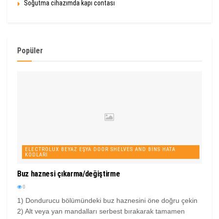
Soğutma cihazımda kapı contası
Popüler
ELECTROLUX BEYAZ EŞYA DOOR SHELVES AND BINS HATA
KODLARI
Buz haznesi çıkarma/değiştirme
0
1) Dondurucu bölümündeki buz haznesini öne doğru çekin
2) Alt veya yan mandalları serbest bırakarak tamamen