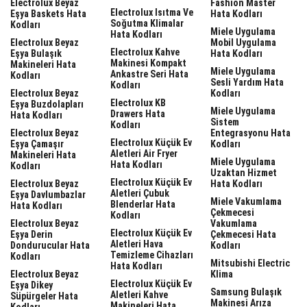
Electrolux Beyaz
Fashion Master
Electrolux Isıtma Ve
Eşya Baskets Hata
Hata Kodları
Soğutma Klimalar
Kodları
Miele Uygulama
Hata Kodları
Electrolux Beyaz
Mobil Uygulama
Electrolux Kahve
Eşya Bulaşık
Hata Kodları
Makinesi Kompakt
Makineleri Hata
Miele Uygulama
Ankastre Seri Hata
Kodları
Sesli Yardım Hata
Kodları
Electrolux Beyaz
Kodları
Electrolux KB
Eşya Buzdolapları
Miele Uygulama
Drawers Hata
Hata Kodları
Sistem
Kodları
Electrolux Beyaz
Entegrasyonu Hata
Electrolux Küçük Ev
Eşya Çamaşır
Kodları
Aletleri Air Fryer
Makineleri Hata
Miele Uygulama
Hata Kodları
Kodları
Uzaktan Hizmet
Electrolux Küçük Ev
Electrolux Beyaz
Hata Kodları
Aletleri Çubuk
Eşya Davlumbazlar
Miele Vakumlama
Blenderlar Hata
Hata Kodları
Çekmecesi
Kodları
Electrolux Beyaz
Vakumlama
Electrolux Küçük Ev
Eşya Derin
Çekmecesi Hata
Aletleri Hava
Dondurucular Hata
Kodları
Temizleme Cihazları
Kodları
Mitsubishi Electric
Hata Kodları
Electrolux Beyaz
Klima
Electrolux Küçük Ev
Eşya Dikey
Samsung Bulaşık
Aletleri Kahve
Süpürgeler Hata
Makinesi Arıza
Makineleri Hata
Kodları