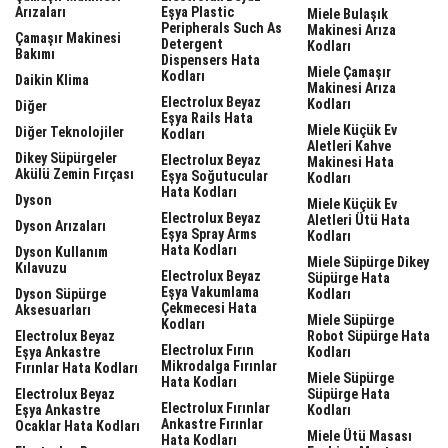
Arızaları
Eşya Plastic
Miele Bulaşık
Peripherals Such As
Makinesi Arıza
Çamaşır Makinesi
Detergent
Kodları
Bakımı
Dispensers Hata
Miele Çamaşır
Kodları
Daikin Klima
Makinesi Arıza
Electrolux Beyaz
Kodları
Diğer
Eşya Rails Hata
Miele Küçük Ev
Diğer Teknolojiler
Kodları
Aletleri Kahve
Dikey Süpürgeler
Electrolux Beyaz
Makinesi Hata
Akülü Zemin Fırçası
Eşya Soğutucular
Kodları
Hata Kodları
Dyson
Miele Küçük Ev
Electrolux Beyaz
Aletleri Ütü Hata
Dyson Arızaları
Eşya Spray Arms
Kodları
Hata Kodları
Dyson Kullanım
Miele Süpürge Dikey
Kılavuzu
Electrolux Beyaz
Süpürge Hata
Eşya Vakumlama
Dyson Süpürge
Kodları
Çekmecesi Hata
Aksesuarları
Miele Süpürge
Kodları
Electrolux Beyaz
Robot Süpürge Hata
Electrolux Fırın
Eşya Ankastre
Kodları
Mikrodalga Fırınlar
Fırınlar Hata Kodları
Miele Süpürge
Hata Kodları
Electrolux Beyaz
Süpürge Hata
Electrolux Fırınlar
Eşya Ankastre
Kodları
Ankastre Fırınlar
Ocaklar Hata Kodları
Miele Ütü Masası
Hata Kodları