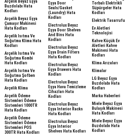
Arçelik Beyaz Eşya
Eşya Door
Torbalı Elektrikli
Buzdolabı Hata
Seals/gasket
Süpürgeler Hata
Kodları
(laundry) Hata
Kodları
Kodları
Arçelik Beyaz Eşya
Elektrik Tasarrufu
Çamaşır Makinesi
Electrolux Beyaz
Hata Kodları
Ev Aletleri
Eşya Door Shelves
Teknolojisi
And Bins Hata
Arçelik Isıtma Ve
Kodları
Soğutma Klima Hata
Kahve Küçük Ev
Kodları
Aletleri Kahve
Electrolux Beyaz
Makinesi Hata
Eşya Drain Filters
Arçelik Isıtma Ve
Kodları
Hata Kodları
Soğutma Kombi
Hata Kodları
Klima Arızaları
Electrolux Beyaz
Eşya Drawers Hata
Arçelik Isıtma Ve
Klimalar
Kodları
Soğutma Şofben
LG Beyaz Eşya
Hata Kodları
Electrolux Beyaz
Buzdolabı Hata
Eşya Hava Temizleme
Arçelik Klima
Kodları
Cihazları Hata
Arçelik Ödeme
Marka Haberleri
Kodları
Sistemleri Ödeme
Miele Beyaz Eşya
Electrolux Beyaz
Sistemleri 1000TR
Bulaşık Makinesi
Eşya Interior Racks
Hata Kodları
Hata Kodları
Hata Kodları
Arçelik Ödeme
Miele Beyaz Eşya
Electrolux Beyaz
Sistemleri Ödeme
Buzdolabı Hata
Eşya Interior
Sistemleri POS
Kodları
Shelves Hata Kodları
300TR Hata Kodları