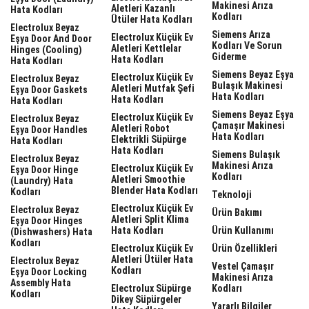
Makinesi Arıza
Aletleri Kazanlı
Hata Kodları
Kodları
Ütüler Hata Kodları
Electrolux Beyaz
Siemens Arıza
Electrolux Küçük Ev
Eşya Door And Door
Kodları Ve Sorun
Aletleri Kettlelar
Hinges (cooling)
Giderme
Hata Kodları
Hata Kodları
Siemens Beyaz Eşya
Electrolux Küçük Ev
Electrolux Beyaz
Bulaşık Makinesi
Aletleri Mutfak Şefi
Eşya Door Gaskets
Hata Kodları
Hata Kodları
Hata Kodları
Siemens Beyaz Eşya
Electrolux Küçük Ev
Electrolux Beyaz
Çamaşır Makinesi
Aletleri Robot
Eşya Door Handles
Hata Kodları
Elektrikli Süpürge
Hata Kodları
Hata Kodları
Siemens Bulaşık
Electrolux Beyaz
Makinesi Arıza
Electrolux Küçük Ev
Eşya Door Hinge
Kodları
Aletleri Smoothie
(laundry) Hata
Blender Hata Kodları
Kodları
Teknoloji
Electrolux Küçük Ev
Electrolux Beyaz
Ürün Bakımı
Aletleri Split Klima
Eşya Door Hinges
Hata Kodları
Ürün Kullanımı
(dishwashers) Hata
Kodları
Electrolux Küçük Ev
Ürün Özellikleri
Aletleri Ütüler Hata
Electrolux Beyaz
Vestel Çamaşır
Kodları
Eşya Door Locking
Makinesi Arıza
Assembly Hata
Electrolux Süpürge
Kodları
Kodları
Dikey Süpürgeler
Yararlı Bilgiler