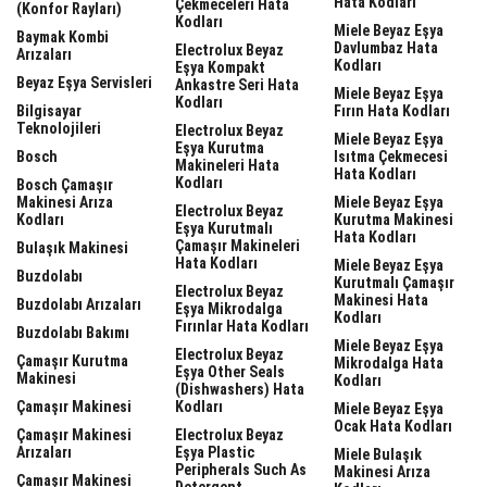
Hata Kodları
Çekmeceleri Hata
(Konfor Rayları)
Kodları
Miele Beyaz Eşya
Baymak Kombi
Davlumbaz Hata
Electrolux Beyaz
Arızaları
Kodları
Eşya Kompakt
Beyaz Eşya Servisleri
Ankastre Seri Hata
Miele Beyaz Eşya
Kodları
Bilgisayar
Fırın Hata Kodları
Teknolojileri
Electrolux Beyaz
Miele Beyaz Eşya
Eşya Kurutma
Bosch
Isıtma Çekmecesi
Makineleri Hata
Hata Kodları
Kodları
Bosch Çamaşır
Makinesi Arıza
Miele Beyaz Eşya
Electrolux Beyaz
Kodları
Kurutma Makinesi
Eşya Kurutmalı
Hata Kodları
Çamaşır Makineleri
Bulaşık Makinesi
Hata Kodları
Miele Beyaz Eşya
Buzdolabı
Kurutmalı Çamaşır
Electrolux Beyaz
Makinesi Hata
Buzdolabı Arızaları
Eşya Mikrodalga
Kodları
Fırınlar Hata Kodları
Buzdolabı Bakımı
Miele Beyaz Eşya
Electrolux Beyaz
Çamaşır Kurutma
Mikrodalga Hata
Eşya Other Seals
Makinesi
Kodları
(dishwashers) Hata
Çamaşır Makinesi
Kodları
Miele Beyaz Eşya
Ocak Hata Kodları
Çamaşır Makinesi
Electrolux Beyaz
Arızaları
Eşya Plastic
Miele Bulaşık
Peripherals Such As
Makinesi Arıza
Çamaşır Makinesi
Detergent