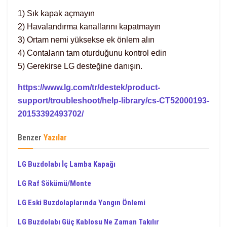
1) Sık kapak açmayın
2) Havalandırma kanallarını kapatmayın
3) Ortam nemi yüksekse ek önlem alın
4) Contaların tam oturduğunu kontrol edin
5) Gerekirse LG desteğine danışın.
https://www.lg.com/tr/destek/product-
support/troubleshoot/help-library/cs-CT52000193-
20153392493702/
Benzer
Yazılar
LG Buzdolabı İç Lamba Kapağı
LG Raf Sökümü/Monte
LG Eski Buzdolaplarında Yangın Önlemi
LG Buzdolabı Güç Kablosu Ne Zaman Takılır