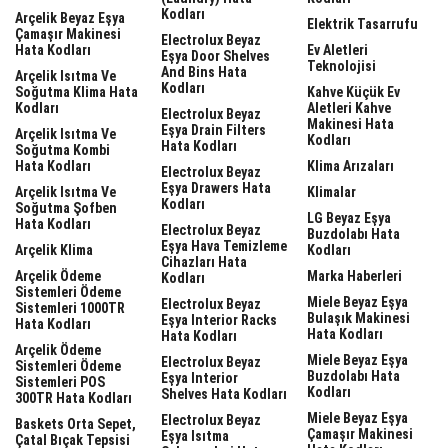
Kodları
Arçelik Beyaz Eşya
Elektrik Tasarrufu
Çamaşır Makinesi
Electrolux Beyaz
Hata Kodları
Ev Aletleri
Eşya Door Shelves
Teknolojisi
And Bins Hata
Arçelik Isıtma Ve
Kodları
Soğutma Klima Hata
Kahve Küçük Ev
Kodları
Aletleri Kahve
Electrolux Beyaz
Makinesi Hata
Eşya Drain Filters
Arçelik Isıtma Ve
Kodları
Hata Kodları
Soğutma Kombi
Hata Kodları
Klima Arızaları
Electrolux Beyaz
Eşya Drawers Hata
Arçelik Isıtma Ve
Klimalar
Kodları
Soğutma Şofben
LG Beyaz Eşya
Hata Kodları
Electrolux Beyaz
Buzdolabı Hata
Eşya Hava Temizleme
Arçelik Klima
Kodları
Cihazları Hata
Arçelik Ödeme
Marka Haberleri
Kodları
Sistemleri Ödeme
Miele Beyaz Eşya
Electrolux Beyaz
Sistemleri 1000TR
Bulaşık Makinesi
Eşya Interior Racks
Hata Kodları
Hata Kodları
Hata Kodları
Arçelik Ödeme
Miele Beyaz Eşya
Electrolux Beyaz
Sistemleri Ödeme
Buzdolabı Hata
Eşya Interior
Sistemleri POS
Kodları
Shelves Hata Kodları
300TR Hata Kodları
Miele Beyaz Eşya
Electrolux Beyaz
Baskets Orta Sepet,
Çamaşır Makinesi
Eşya Isıtma
Çatal Bıçak Tepsisi