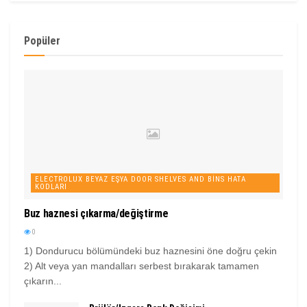
Popüler
ELECTROLUX BEYAZ EŞYA DOOR SHELVES AND BINS HATA
KODLARI
Buz haznesi çıkarma/değiştirme
0
1) Dondurucu bölümündeki buz haznesini öne doğru çekin
2) Alt veya yan mandalları serbest bırakarak tamamen
çıkarın...