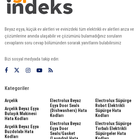
Beyaz eşya, küçük ev aletleri ve evinizdeki tüm elektrikli ev aletleri arıza ve
çözümlerine anında ulaşabilir ve çözümünü bulamadığınız soruların
cevaplarını soru cevap bölümünden sorarak yanıtlarını bulabilirsiniz
Bizi sosyal medyada takip edin:
Kategoriler
Arçelik
Electrolux Beyaz
Electrolux Süpürge
Eşya Door Seals
Robot Elektrikli
Arçelik Beyaz Eşya
(dishwashers) Hata
Süpürge Hata
Bulaşık Makinesi
Kodları
Kodları
Hata Kodları
Electrolux Beyaz
Electrolux Süpürge
Arçelik Beyaz Eşya
Eşya Door
Torbalı Elektrikli
Buzdolabı Hata
Seals/gasket
Süpürgeler Hata
Kodları
(laundry) Hata
Kodları