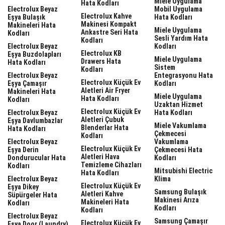
Miele Uygulama
Hata Kodları
Electrolux Beyaz
Mobil Uygulama
Electrolux Kahve
Eşya Bulaşık
Hata Kodları
Makinesi Kompakt
Makineleri Hata
Miele Uygulama
Ankastre Seri Hata
Kodları
Sesli Yardım Hata
Kodları
Electrolux Beyaz
Kodları
Electrolux KB
Eşya Buzdolapları
Miele Uygulama
Drawers Hata
Hata Kodları
Sistem
Kodları
Electrolux Beyaz
Entegrasyonu Hata
Electrolux Küçük Ev
Eşya Çamaşır
Kodları
Aletleri Air Fryer
Makineleri Hata
Miele Uygulama
Hata Kodları
Kodları
Uzaktan Hizmet
Electrolux Küçük Ev
Electrolux Beyaz
Hata Kodları
Aletleri Çubuk
Eşya Davlumbazlar
Miele Vakumlama
Blenderlar Hata
Hata Kodları
Çekmecesi
Kodları
Electrolux Beyaz
Vakumlama
Electrolux Küçük Ev
Eşya Derin
Çekmecesi Hata
Aletleri Hava
Dondurucular Hata
Kodları
Temizleme Cihazları
Kodları
Mitsubishi Electric
Hata Kodları
Electrolux Beyaz
Klima
Electrolux Küçük Ev
Eşya Dikey
Samsung Bulaşık
Aletleri Kahve
Süpürgeler Hata
Makinesi Arıza
Makineleri Hata
Kodları
Kodları
Kodları
Electrolux Beyaz
Samsung Çamaşır
Electrolux Küçük Ev
Eşya Door (laundry)