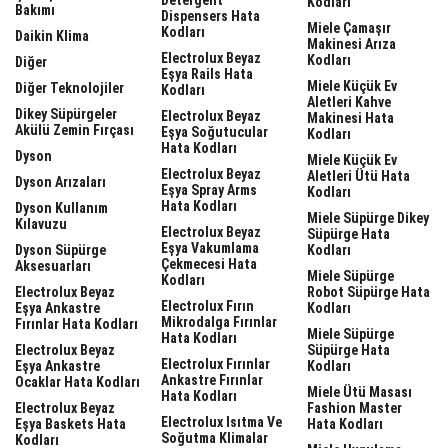
Kodları
Bakımı
Dispensers Hata
Miele Çamaşır
Kodları
Daikin Klima
Makinesi Arıza
Electrolux Beyaz
Kodları
Diğer
Eşya Rails Hata
Miele Küçük Ev
Diğer Teknolojiler
Kodları
Aletleri Kahve
Dikey Süpürgeler
Electrolux Beyaz
Makinesi Hata
Akülü Zemin Fırçası
Eşya Soğutucular
Kodları
Hata Kodları
Dyson
Miele Küçük Ev
Electrolux Beyaz
Aletleri Ütü Hata
Dyson Arızaları
Eşya Spray Arms
Kodları
Hata Kodları
Dyson Kullanım
Miele Süpürge Dikey
Kılavuzu
Electrolux Beyaz
Süpürge Hata
Eşya Vakumlama
Dyson Süpürge
Kodları
Çekmecesi Hata
Aksesuarları
Miele Süpürge
Kodları
Electrolux Beyaz
Robot Süpürge Hata
Electrolux Fırın
Eşya Ankastre
Kodları
Mikrodalga Fırınlar
Fırınlar Hata Kodları
Miele Süpürge
Hata Kodları
Electrolux Beyaz
Süpürge Hata
Electrolux Fırınlar
Eşya Ankastre
Kodları
Ankastre Fırınlar
Ocaklar Hata Kodları
Miele Ütü Masası
Hata Kodları
Electrolux Beyaz
Fashion Master
Electrolux Isıtma Ve
Eşya Baskets Hata
Hata Kodları
Soğutma Klimalar
Kodları