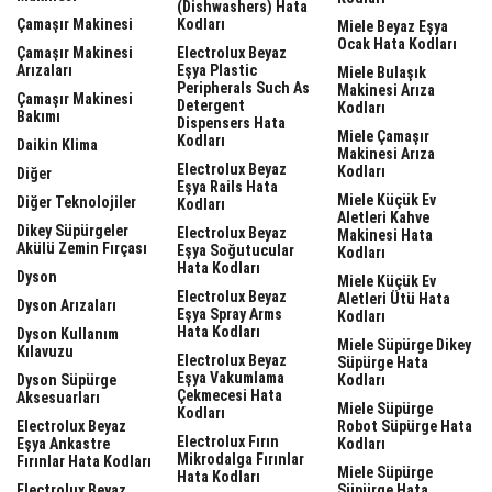
(dishwashers) Hata
Çamaşır Makinesi
Kodları
Miele Beyaz Eşya
Ocak Hata Kodları
Çamaşır Makinesi
Electrolux Beyaz
Arızaları
Eşya Plastic
Miele Bulaşık
Peripherals Such As
Makinesi Arıza
Çamaşır Makinesi
Detergent
Kodları
Bakımı
Dispensers Hata
Miele Çamaşır
Kodları
Daikin Klima
Makinesi Arıza
Electrolux Beyaz
Kodları
Diğer
Eşya Rails Hata
Miele Küçük Ev
Diğer Teknolojiler
Kodları
Aletleri Kahve
Dikey Süpürgeler
Electrolux Beyaz
Makinesi Hata
Akülü Zemin Fırçası
Eşya Soğutucular
Kodları
Hata Kodları
Dyson
Miele Küçük Ev
Electrolux Beyaz
Aletleri Ütü Hata
Dyson Arızaları
Eşya Spray Arms
Kodları
Hata Kodları
Dyson Kullanım
Miele Süpürge Dikey
Kılavuzu
Electrolux Beyaz
Süpürge Hata
Eşya Vakumlama
Dyson Süpürge
Kodları
Çekmecesi Hata
Aksesuarları
Miele Süpürge
Kodları
Electrolux Beyaz
Robot Süpürge Hata
Electrolux Fırın
Eşya Ankastre
Kodları
Mikrodalga Fırınlar
Fırınlar Hata Kodları
Miele Süpürge
Hata Kodları
Electrolux Beyaz
Süpürge Hata