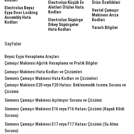
Electrolux Küçük Ev
Ürün Özellikleri
Aletleri Ütüler Hata
Electrolux Beyaz
Vestel Çamaşır
Kodları
Eşya Door Locking
Makinesi Arıza
Assembly Hata
Electrolux Süpürge
Kodları
Kodları
Dikey Süpürgeler
Yararlı Bilgiler
Hata Kodları
Sayfalar
Beyaz Eşya Hesaplama Araçları
Çamaşır Makinesi Ağırlık Hesaplama ve Pratik Bilgiler
Çamaşır Makinesi Hata Kodları ve Çözümleri
Siemens Çamaşır Makinesi Hata Kodları ve Çözümleri
Çamaşır Makinesi E20 veya F20 Hatası: Beklenmedik Isınma Sorunu ve
Çözümü
Siemens Çamaşır Makinesi Açılmıyor Sorunu ve Çözümü
Siemens Çamaşır Makinesi E16 veya F16 Hatası Çözümü (Kapak Kilidi
Sorunu)
Siemens Çamaşır Makinesi E17 veya F17 Hatası Çözümü (Su Alma
Sorunu)