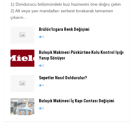
1) Dondurucu bölümündeki buz haznesini öne doğru çekin
2) Alt veya yan mandalları serbest bırakarak tamamen
çıkarın...
Brülör/Izgara Renk Değişimi
0
Bulaşık Makinesi Püskürtme Kolu Kontrol Işığı
Yanıp Sönüyor
0
Sepetler Nasıl Doldurulur?
0
Bulaşık Makinesi İç Kapı Contası Değişimi
0