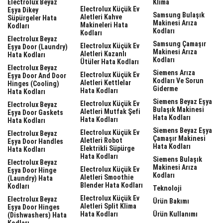
Electrolux Beyaz
Klima
Electrolux Küçük Ev
Eşya Dikey
Samsung Bulaşık
Aletleri Kahve
Süpürgeler Hata
Makinesi Arıza
Makineleri Hata
Kodları
Kodları
Kodları
Electrolux Beyaz
Samsung Çamaşır
Electrolux Küçük Ev
Eşya Door (laundry)
Makinesi Arıza
Aletleri Kazanlı
Hata Kodları
Kodları
Ütüler Hata Kodları
Electrolux Beyaz
Siemens Arıza
Electrolux Küçük Ev
Eşya Door And Door
Kodları Ve Sorun
Aletleri Kettlelar
Hinges (cooling)
Giderme
Hata Kodları
Hata Kodları
Siemens Beyaz Eşya
Electrolux Küçük Ev
Electrolux Beyaz
Bulaşık Makinesi
Aletleri Mutfak Şefi
Eşya Door Gaskets
Hata Kodları
Hata Kodları
Hata Kodları
Siemens Beyaz Eşya
Electrolux Küçük Ev
Electrolux Beyaz
Çamaşır Makinesi
Aletleri Robot
Eşya Door Handles
Hata Kodları
Elektrikli Süpürge
Hata Kodları
Hata Kodları
Siemens Bulaşık
Electrolux Beyaz
Makinesi Arıza
Electrolux Küçük Ev
Eşya Door Hinge
Kodları
Aletleri Smoothie
(laundry) Hata
Blender Hata Kodları
Kodları
Teknoloji
Electrolux Küçük Ev
Electrolux Beyaz
Ürün Bakımı
Aletleri Split Klima
Eşya Door Hinges
Hata Kodları
Ürün Kullanımı
(dishwashers) Hata
Kodları