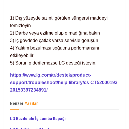
1) Dış yüzeyde sızıntı görülen süngersi maddeyi
temizleyin
2) Darbe veya ezilme olup olmadığına bakın
3) İç gövdede çatlak varsa servisle görüşün
4) Yalıtım bozulması soğutma performansını
etkileyebilir
5) Sorun giderilemezse LG desteği isteyin.
https://www.lg.com/tr/destek/product-
support/troubleshoot/help-library/cs-CT52000193-
20153397234891/
Benzer
Yazılar
LG Buzdolabı İç Lamba Kapağı