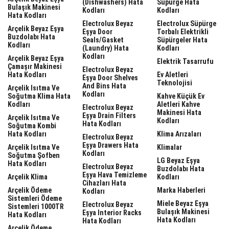
(dishwashers) Hata
Süpürge Hata
Bulaşık Makinesi
Kodları
Kodları
Hata Kodları
Electrolux Beyaz
Electrolux Süpürge
Arçelik Beyaz Eşya
Eşya Door
Torbalı Elektrikli
Buzdolabı Hata
Seals/gasket
Süpürgeler Hata
Kodları
(laundry) Hata
Kodları
Kodları
Arçelik Beyaz Eşya
Elektrik Tasarrufu
Çamaşır Makinesi
Electrolux Beyaz
Hata Kodları
Ev Aletleri
Eşya Door Shelves
Teknolojisi
And Bins Hata
Arçelik Isıtma Ve
Kodları
Soğutma Klima Hata
Kahve Küçük Ev
Kodları
Aletleri Kahve
Electrolux Beyaz
Makinesi Hata
Eşya Drain Filters
Arçelik Isıtma Ve
Kodları
Hata Kodları
Soğutma Kombi
Hata Kodları
Klima Arızaları
Electrolux Beyaz
Eşya Drawers Hata
Arçelik Isıtma Ve
Klimalar
Kodları
Soğutma Şofben
LG Beyaz Eşya
Hata Kodları
Electrolux Beyaz
Buzdolabı Hata
Eşya Hava Temizleme
Arçelik Klima
Kodları
Cihazları Hata
Arçelik Ödeme
Marka Haberleri
Kodları
Sistemleri Ödeme
Miele Beyaz Eşya
Electrolux Beyaz
Sistemleri 1000TR
Bulaşık Makinesi
Eşya Interior Racks
Hata Kodları
Hata Kodları
Hata Kodları
Arçelik Ödeme