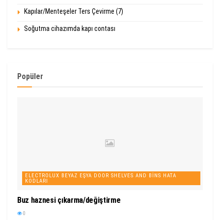
Kapılar/Menteşeler Ters Çevirme (7)
Soğutma cihazımda kapı contası
Popüler
ELECTROLUX BEYAZ EŞYA DOOR SHELVES AND BINS HATA
KODLARI
Buz haznesi çıkarma/değiştirme
0