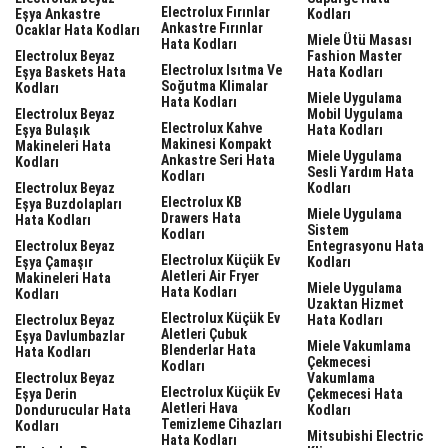
Electrolux Fırınlar
Eşya Ankastre
Kodları
Ankastre Fırınlar
Ocaklar Hata Kodları
Miele Ütü Masası
Hata Kodları
Electrolux Beyaz
Fashion Master
Electrolux Isıtma Ve
Eşya Baskets Hata
Hata Kodları
Soğutma Klimalar
Kodları
Miele Uygulama
Hata Kodları
Electrolux Beyaz
Mobil Uygulama
Electrolux Kahve
Eşya Bulaşık
Hata Kodları
Makinesi Kompakt
Makineleri Hata
Miele Uygulama
Ankastre Seri Hata
Kodları
Sesli Yardım Hata
Kodları
Electrolux Beyaz
Kodları
Electrolux KB
Eşya Buzdolapları
Miele Uygulama
Drawers Hata
Hata Kodları
Sistem
Kodları
Electrolux Beyaz
Entegrasyonu Hata
Electrolux Küçük Ev
Eşya Çamaşır
Kodları
Aletleri Air Fryer
Makineleri Hata
Miele Uygulama
Hata Kodları
Kodları
Uzaktan Hizmet
Electrolux Küçük Ev
Electrolux Beyaz
Hata Kodları
Aletleri Çubuk
Eşya Davlumbazlar
Miele Vakumlama
Blenderlar Hata
Hata Kodları
Çekmecesi
Kodları
Electrolux Beyaz
Vakumlama
Electrolux Küçük Ev
Eşya Derin
Çekmecesi Hata
Aletleri Hava
Dondurucular Hata
Kodları
Temizleme Cihazları
Kodları
Mitsubishi Electric
Hata Kodları