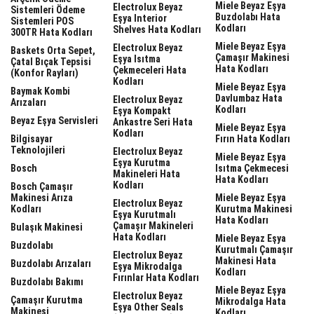
Miele Beyaz Eşya
Electrolux Beyaz
Sistemleri Ödeme
Buzdolabı Hata
Eşya Interior
Sistemleri POS
Kodları
Shelves Hata Kodları
300TR Hata Kodları
Miele Beyaz Eşya
Electrolux Beyaz
Baskets Orta Sepet,
Çamaşır Makinesi
Eşya Isıtma
Çatal Bıçak Tepsisi
Hata Kodları
Çekmeceleri Hata
(Konfor Rayları)
Kodları
Miele Beyaz Eşya
Baymak Kombi
Davlumbaz Hata
Electrolux Beyaz
Arızaları
Kodları
Eşya Kompakt
Beyaz Eşya Servisleri
Ankastre Seri Hata
Miele Beyaz Eşya
Kodları
Bilgisayar
Fırın Hata Kodları
Teknolojileri
Electrolux Beyaz
Miele Beyaz Eşya
Eşya Kurutma
Bosch
Isıtma Çekmecesi
Makineleri Hata
Hata Kodları
Kodları
Bosch Çamaşır
Makinesi Arıza
Miele Beyaz Eşya
Electrolux Beyaz
Kodları
Kurutma Makinesi
Eşya Kurutmalı
Hata Kodları
Çamaşır Makineleri
Bulaşık Makinesi
Hata Kodları
Miele Beyaz Eşya
Buzdolabı
Kurutmalı Çamaşır
Electrolux Beyaz
Makinesi Hata
Buzdolabı Arızaları
Eşya Mikrodalga
Kodları
Fırınlar Hata Kodları
Buzdolabı Bakımı
Miele Beyaz Eşya
Electrolux Beyaz
Çamaşır Kurutma
Mikrodalga Hata
Eşya Other Seals
Makinesi
Kodları