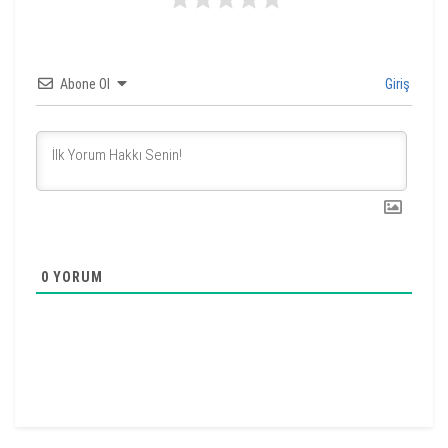
Abone Ol
Giriş
0
YORUM