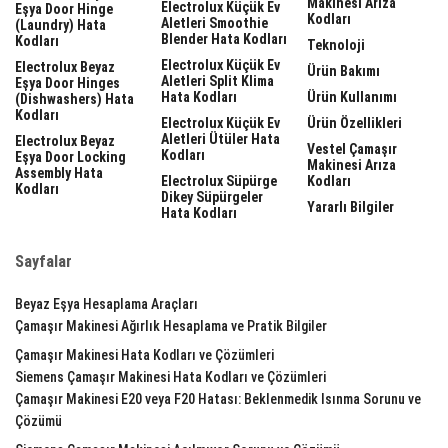
Makinesi Arıza
Electrolux Küçük Ev
Eşya Door Hinge
Kodları
Aletleri Smoothie
(laundry) Hata
Blender Hata Kodları
Kodları
Teknoloji
Electrolux Küçük Ev
Electrolux Beyaz
Ürün Bakımı
Aletleri Split Klima
Eşya Door Hinges
Hata Kodları
Ürün Kullanımı
(dishwashers) Hata
Kodları
Electrolux Küçük Ev
Ürün Özellikleri
Aletleri Ütüler Hata
Electrolux Beyaz
Vestel Çamaşır
Kodları
Eşya Door Locking
Makinesi Arıza
Assembly Hata
Electrolux Süpürge
Kodları
Kodları
Dikey Süpürgeler
Yararlı Bilgiler
Hata Kodları
Sayfalar
Beyaz Eşya Hesaplama Araçları
Çamaşır Makinesi Ağırlık Hesaplama ve Pratik Bilgiler
Çamaşır Makinesi Hata Kodları ve Çözümleri
Siemens Çamaşır Makinesi Hata Kodları ve Çözümleri
Çamaşır Makinesi E20 veya F20 Hatası: Beklenmedik Isınma Sorunu ve
Çözümü