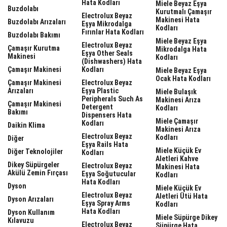
Hata Kodları
Miele Beyaz Eşya
Buzdolabı
Kurutmalı Çamaşır
Electrolux Beyaz
Makinesi Hata
Buzdolabı Arızaları
Eşya Mikrodalga
Kodları
Fırınlar Hata Kodları
Buzdolabı Bakımı
Miele Beyaz Eşya
Electrolux Beyaz
Çamaşır Kurutma
Mikrodalga Hata
Eşya Other Seals
Makinesi
Kodları
(dishwashers) Hata
Çamaşır Makinesi
Kodları
Miele Beyaz Eşya
Ocak Hata Kodları
Çamaşır Makinesi
Electrolux Beyaz
Arızaları
Eşya Plastic
Miele Bulaşık
Peripherals Such As
Makinesi Arıza
Çamaşır Makinesi
Detergent
Kodları
Bakımı
Dispensers Hata
Miele Çamaşır
Kodları
Daikin Klima
Makinesi Arıza
Electrolux Beyaz
Kodları
Diğer
Eşya Rails Hata
Miele Küçük Ev
Diğer Teknolojiler
Kodları
Aletleri Kahve
Dikey Süpürgeler
Electrolux Beyaz
Makinesi Hata
Akülü Zemin Fırçası
Eşya Soğutucular
Kodları
Hata Kodları
Dyson
Miele Küçük Ev
Electrolux Beyaz
Aletleri Ütü Hata
Dyson Arızaları
Eşya Spray Arms
Kodları
Hata Kodları
Dyson Kullanım
Miele Süpürge Dikey
Kılavuzu
Electrolux Beyaz
Süpürge Hata