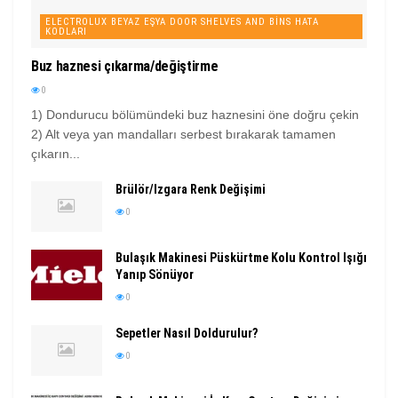
ELECTROLUX BEYAZ EŞYA DOOR SHELVES AND BINS HATA
KODLARI
Buz haznesi çıkarma/değiştirme
0
1) Dondurucu bölümündeki buz haznesini öne doğru çekin
2) Alt veya yan mandalları serbest bırakarak tamamen
çıkarın...
Brülör/Izgara Renk Değişimi
0
Bulaşık Makinesi Püskürtme Kolu Kontrol Işığı
Yanıp Sönüyor
0
Sepetler Nasıl Doldurulur?
0