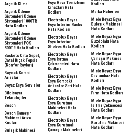
Eşya Hava Temizleme
Arçelik Klima
Kodları
Cihazları Hata
Arçelik Ödeme
Marka Haberleri
Kodları
Sistemleri Ödeme
Miele Beyaz Eşya
Electrolux Beyaz
Sistemleri 1000TR
Bulaşık Makinesi
Eşya Interior Racks
Hata Kodları
Hata Kodları
Hata Kodları
Arçelik Ödeme
Miele Beyaz Eşya
Electrolux Beyaz
Sistemleri Ödeme
Buzdolabı Hata
Eşya Interior
Sistemleri POS
Kodları
Shelves Hata Kodları
300TR Hata Kodları
Miele Beyaz Eşya
Electrolux Beyaz
Baskets Orta Sepet,
Çamaşır Makinesi
Eşya Isıtma
Çatal Bıçak Tepsisi
Hata Kodları
Çekmeceleri Hata
(Konfor Rayları)
Kodları
Miele Beyaz Eşya
Baymak Kombi
Davlumbaz Hata
Electrolux Beyaz
Arızaları
Kodları
Eşya Kompakt
Beyaz Eşya Servisleri
Ankastre Seri Hata
Miele Beyaz Eşya
Kodları
Bilgisayar
Fırın Hata Kodları
Teknolojileri
Electrolux Beyaz
Miele Beyaz Eşya
Eşya Kurutma
Bosch
Isıtma Çekmecesi
Makineleri Hata
Hata Kodları
Kodları
Bosch Çamaşır
Makinesi Arıza
Miele Beyaz Eşya
Electrolux Beyaz
Kodları
Kurutma Makinesi
Eşya Kurutmalı
Hata Kodları
Çamaşır Makineleri
Bulaşık Makinesi