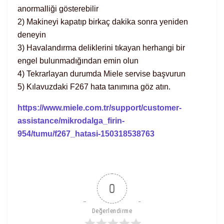
anormalliği gösterebilir
2) Makineyi kapatıp birkaç dakika sonra yeniden
deneyin
3) Havalandırma deliklerini tıkayan herhangi bir
engel bulunmadığından emin olun
4) Tekrarlayan durumda Miele servise başvurun
5) Kılavuzdaki F267 hata tanımına göz atın.
https://www.miele.com.tr/support/customer-
assistance/mikrodalga_firin-
954/tumu/f267_hatasi-150318538763
0
Değerlendirme