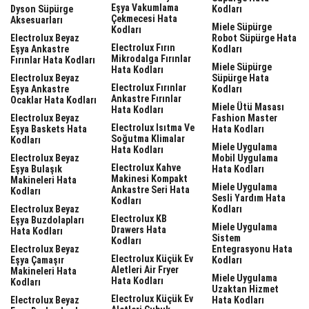
Eşya Vakumlama
Dyson Süpürge
Kodları
Çekmecesi Hata
Aksesuarları
Miele Süpürge
Kodları
Electrolux Beyaz
Robot Süpürge Hata
Electrolux Fırın
Eşya Ankastre
Kodları
Mikrodalga Fırınlar
Fırınlar Hata Kodları
Miele Süpürge
Hata Kodları
Electrolux Beyaz
Süpürge Hata
Electrolux Fırınlar
Eşya Ankastre
Kodları
Ankastre Fırınlar
Ocaklar Hata Kodları
Miele Ütü Masası
Hata Kodları
Electrolux Beyaz
Fashion Master
Electrolux Isıtma Ve
Eşya Baskets Hata
Hata Kodları
Soğutma Klimalar
Kodları
Miele Uygulama
Hata Kodları
Electrolux Beyaz
Mobil Uygulama
Electrolux Kahve
Eşya Bulaşık
Hata Kodları
Makinesi Kompakt
Makineleri Hata
Miele Uygulama
Ankastre Seri Hata
Kodları
Sesli Yardım Hata
Kodları
Electrolux Beyaz
Kodları
Electrolux KB
Eşya Buzdolapları
Miele Uygulama
Drawers Hata
Hata Kodları
Sistem
Kodları
Electrolux Beyaz
Entegrasyonu Hata
Electrolux Küçük Ev
Eşya Çamaşır
Kodları
Aletleri Air Fryer
Makineleri Hata
Miele Uygulama
Hata Kodları
Kodları
Uzaktan Hizmet
Electrolux Küçük Ev
Electrolux Beyaz
Hata Kodları