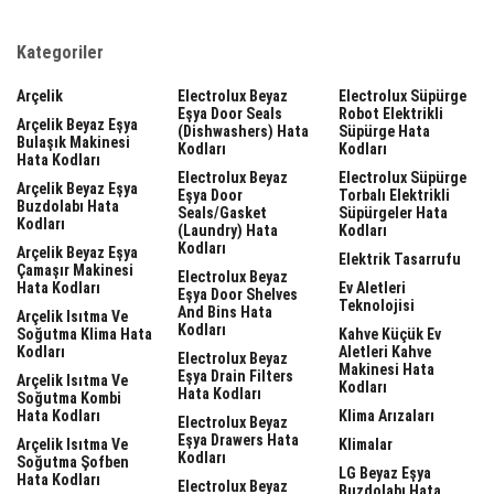
Kategoriler
Arçelik
Electrolux Beyaz
Electrolux Süpürge
Eşya Door Seals
Robot Elektrikli
Arçelik Beyaz Eşya
(dishwashers) Hata
Süpürge Hata
Bulaşık Makinesi
Kodları
Kodları
Hata Kodları
Electrolux Beyaz
Electrolux Süpürge
Arçelik Beyaz Eşya
Eşya Door
Torbalı Elektrikli
Buzdolabı Hata
Seals/gasket
Süpürgeler Hata
Kodları
(laundry) Hata
Kodları
Kodları
Arçelik Beyaz Eşya
Elektrik Tasarrufu
Çamaşır Makinesi
Electrolux Beyaz
Hata Kodları
Ev Aletleri
Eşya Door Shelves
Teknolojisi
And Bins Hata
Arçelik Isıtma Ve
Kodları
Soğutma Klima Hata
Kahve Küçük Ev
Kodları
Aletleri Kahve
Electrolux Beyaz
Makinesi Hata
Eşya Drain Filters
Arçelik Isıtma Ve
Kodları
Hata Kodları
Soğutma Kombi
Hata Kodları
Klima Arızaları
Electrolux Beyaz
Eşya Drawers Hata
Arçelik Isıtma Ve
Klimalar
Kodları
Soğutma Şofben
LG Beyaz Eşya
Hata Kodları
Electrolux Beyaz
Buzdolabı Hata