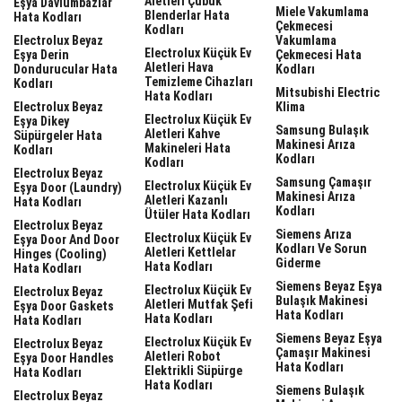
Aletleri Çubuk
Eşya Davlumbazlar
Miele Vakumlama
Blenderlar Hata
Hata Kodları
Çekmecesi
Kodları
Electrolux Beyaz
Vakumlama
Electrolux Küçük Ev
Eşya Derin
Çekmecesi Hata
Aletleri Hava
Dondurucular Hata
Kodları
Temizleme Cihazları
Kodları
Mitsubishi Electric
Hata Kodları
Electrolux Beyaz
Klima
Electrolux Küçük Ev
Eşya Dikey
Samsung Bulaşık
Aletleri Kahve
Süpürgeler Hata
Makinesi Arıza
Makineleri Hata
Kodları
Kodları
Kodları
Electrolux Beyaz
Samsung Çamaşır
Electrolux Küçük Ev
Eşya Door (laundry)
Makinesi Arıza
Aletleri Kazanlı
Hata Kodları
Kodları
Ütüler Hata Kodları
Electrolux Beyaz
Siemens Arıza
Electrolux Küçük Ev
Eşya Door And Door
Kodları Ve Sorun
Aletleri Kettlelar
Hinges (cooling)
Giderme
Hata Kodları
Hata Kodları
Siemens Beyaz Eşya
Electrolux Küçük Ev
Electrolux Beyaz
Bulaşık Makinesi
Aletleri Mutfak Şefi
Eşya Door Gaskets
Hata Kodları
Hata Kodları
Hata Kodları
Siemens Beyaz Eşya
Electrolux Küçük Ev
Electrolux Beyaz
Çamaşır Makinesi
Aletleri Robot
Eşya Door Handles
Hata Kodları
Elektrikli Süpürge
Hata Kodları
Hata Kodları
Siemens Bulaşık
Electrolux Beyaz