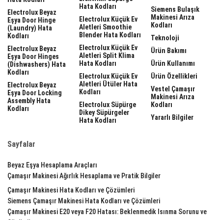
Hata Kodları
Siemens Bulaşık
Electrolux Beyaz
Makinesi Arıza
Electrolux Küçük Ev
Eşya Door Hinge
Kodları
Aletleri Smoothie
(laundry) Hata
Blender Hata Kodları
Kodları
Teknoloji
Electrolux Küçük Ev
Electrolux Beyaz
Ürün Bakımı
Aletleri Split Klima
Eşya Door Hinges
Hata Kodları
Ürün Kullanımı
(dishwashers) Hata
Kodları
Electrolux Küçük Ev
Ürün Özellikleri
Aletleri Ütüler Hata
Electrolux Beyaz
Vestel Çamaşır
Kodları
Eşya Door Locking
Makinesi Arıza
Assembly Hata
Electrolux Süpürge
Kodları
Kodları
Dikey Süpürgeler
Yararlı Bilgiler
Hata Kodları
Sayfalar
Beyaz Eşya Hesaplama Araçları
Çamaşır Makinesi Ağırlık Hesaplama ve Pratik Bilgiler
Çamaşır Makinesi Hata Kodları ve Çözümleri
Siemens Çamaşır Makinesi Hata Kodları ve Çözümleri
Çamaşır Makinesi E20 veya F20 Hatası: Beklenmedik Isınma Sorunu ve