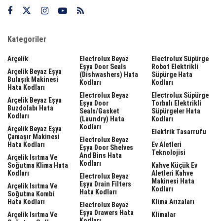
Kategoriler
Arçelik
Electrolux Beyaz
Electrolux Süpürge
Eşya Door Seals
Robot Elektrikli
Arçelik Beyaz Eşya
(dishwashers) Hata
Süpürge Hata
Bulaşık Makinesi
Kodları
Kodları
Hata Kodları
Electrolux Beyaz
Electrolux Süpürge
Arçelik Beyaz Eşya
Eşya Door
Torbalı Elektrikli
Buzdolabı Hata
Seals/gasket
Süpürgeler Hata
Kodları
(laundry) Hata
Kodları
Kodları
Arçelik Beyaz Eşya
Elektrik Tasarrufu
Çamaşır Makinesi
Electrolux Beyaz
Hata Kodları
Ev Aletleri
Eşya Door Shelves
Teknolojisi
And Bins Hata
Arçelik Isıtma Ve
Kodları
Soğutma Klima Hata
Kahve Küçük Ev
Kodları
Aletleri Kahve
Electrolux Beyaz
Makinesi Hata
Eşya Drain Filters
Arçelik Isıtma Ve
Kodları
Hata Kodları
Soğutma Kombi
Hata Kodları
Klima Arızaları
Electrolux Beyaz
Eşya Drawers Hata
Arçelik Isıtma Ve
Klimalar
Kodları