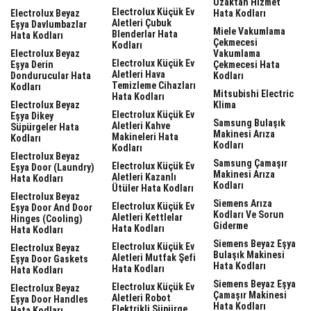
Uzaktan Hizmet
Electrolux Küçük Ev
Electrolux Beyaz
Hata Kodları
Aletleri Çubuk
Eşya Davlumbazlar
Miele Vakumlama
Blenderlar Hata
Hata Kodları
Çekmecesi
Kodları
Electrolux Beyaz
Vakumlama
Electrolux Küçük Ev
Eşya Derin
Çekmecesi Hata
Aletleri Hava
Dondurucular Hata
Kodları
Temizleme Cihazları
Kodları
Mitsubishi Electric
Hata Kodları
Electrolux Beyaz
Klima
Electrolux Küçük Ev
Eşya Dikey
Samsung Bulaşık
Aletleri Kahve
Süpürgeler Hata
Makinesi Arıza
Makineleri Hata
Kodları
Kodları
Kodları
Electrolux Beyaz
Samsung Çamaşır
Electrolux Küçük Ev
Eşya Door (laundry)
Makinesi Arıza
Aletleri Kazanlı
Hata Kodları
Kodları
Ütüler Hata Kodları
Electrolux Beyaz
Siemens Arıza
Electrolux Küçük Ev
Eşya Door And Door
Kodları Ve Sorun
Aletleri Kettlelar
Hinges (cooling)
Giderme
Hata Kodları
Hata Kodları
Siemens Beyaz Eşya
Electrolux Küçük Ev
Electrolux Beyaz
Bulaşık Makinesi
Aletleri Mutfak Şefi
Eşya Door Gaskets
Hata Kodları
Hata Kodları
Hata Kodları
Siemens Beyaz Eşya
Electrolux Küçük Ev
Electrolux Beyaz
Çamaşır Makinesi
Aletleri Robot
Eşya Door Handles
Hata Kodları
Elektrikli Süpürge
Hata Kodları