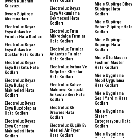
Hata Kodları
Dyson Kullanım
Miele Süpürge Dikey
Kılavuzu
Electrolux Beyaz
Süpürge Hata
Eşya Vakumlama
Dyson Süpürge
Kodları
Çekmecesi Hata
Aksesuarları
Miele Süpürge
Kodları
Electrolux Beyaz
Robot Süpürge Hata
Electrolux Fırın
Eşya Ankastre
Kodları
Mikrodalga Fırınlar
Fırınlar Hata Kodları
Miele Süpürge
Hata Kodları
Electrolux Beyaz
Süpürge Hata
Electrolux Fırınlar
Eşya Ankastre
Kodları
Ankastre Fırınlar
Ocaklar Hata Kodları
Miele Ütü Masası
Hata Kodları
Electrolux Beyaz
Fashion Master
Electrolux Isıtma Ve
Eşya Baskets Hata
Hata Kodları
Soğutma Klimalar
Kodları
Miele Uygulama
Hata Kodları
Electrolux Beyaz
Mobil Uygulama
Electrolux Kahve
Eşya Bulaşık
Hata Kodları
Makinesi Kompakt
Makineleri Hata
Miele Uygulama
Ankastre Seri Hata
Kodları
Sesli Yardım Hata
Kodları
Electrolux Beyaz
Kodları
Electrolux KB
Eşya Buzdolapları
Miele Uygulama
Drawers Hata
Hata Kodları
Sistem
Kodları
Electrolux Beyaz
Entegrasyonu Hata
Electrolux Küçük Ev
Eşya Çamaşır
Kodları
Aletleri Air Fryer
Makineleri Hata
Miele Uygulama
Hata Kodları
Kodları