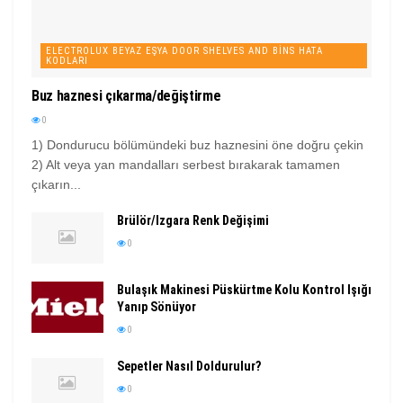
ELECTROLUX BEYAZ EŞYA DOOR SHELVES AND BINS HATA
KODLARI
Buz haznesi çıkarma/değiştirme
0
1) Dondurucu bölümündeki buz haznesini öne doğru çekin
2) Alt veya yan mandalları serbest bırakarak tamamen
çıkarın...
Brülör/Izgara Renk Değişimi
0
Bulaşık Makinesi Püskürtme Kolu Kontrol Işığı
Yanıp Sönüyor
0
Sepetler Nasıl Doldurulur?
0