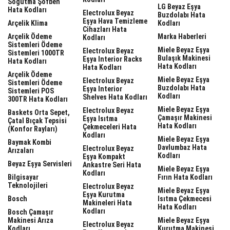
Soğutma Şofben
LG Beyaz Eşya
Hata Kodları
Electrolux Beyaz
Buzdolabı Hata
Eşya Hava Temizleme
Arçelik Klima
Kodları
Cihazları Hata
Arçelik Ödeme
Marka Haberleri
Kodları
Sistemleri Ödeme
Miele Beyaz Eşya
Electrolux Beyaz
Sistemleri 1000TR
Bulaşık Makinesi
Eşya Interior Racks
Hata Kodları
Hata Kodları
Hata Kodları
Arçelik Ödeme
Miele Beyaz Eşya
Electrolux Beyaz
Sistemleri Ödeme
Buzdolabı Hata
Eşya Interior
Sistemleri POS
Kodları
Shelves Hata Kodları
300TR Hata Kodları
Miele Beyaz Eşya
Electrolux Beyaz
Baskets Orta Sepet,
Çamaşır Makinesi
Eşya Isıtma
Çatal Bıçak Tepsisi
Hata Kodları
Çekmeceleri Hata
(Konfor Rayları)
Kodları
Miele Beyaz Eşya
Baymak Kombi
Davlumbaz Hata
Electrolux Beyaz
Arızaları
Kodları
Eşya Kompakt
Beyaz Eşya Servisleri
Ankastre Seri Hata
Miele Beyaz Eşya
Kodları
Bilgisayar
Fırın Hata Kodları
Teknolojileri
Electrolux Beyaz
Miele Beyaz Eşya
Eşya Kurutma
Bosch
Isıtma Çekmecesi
Makineleri Hata
Hata Kodları
Kodları
Bosch Çamaşır
Makinesi Arıza
Miele Beyaz Eşya
Electrolux Beyaz
Kodları
Kurutma Makinesi