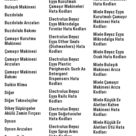
Eşya Kurutmalı
Hata Kodları
Çamaşır Makineleri
Bulaşık Makinesi
Hata Kodları
Miele Beyaz Eşya
Buzdolabı
Kurutmalı Çamaşır
Electrolux Beyaz
Makinesi Hata
Buzdolabı Arızaları
Eşya Mikrodalga
Kodları
Fırınlar Hata Kodları
Buzdolabı Bakımı
Miele Beyaz Eşya
Electrolux Beyaz
Çamaşır Kurutma
Mikrodalga Hata
Eşya Other Seals
Makinesi
Kodları
(dishwashers) Hata
Çamaşır Makinesi
Kodları
Miele Beyaz Eşya
Ocak Hata Kodları
Çamaşır Makinesi
Electrolux Beyaz
Arızaları
Eşya Plastic
Miele Bulaşık
Peripherals Such As
Makinesi Arıza
Çamaşır Makinesi
Detergent
Kodları
Bakımı
Dispensers Hata
Miele Çamaşır
Kodları
Daikin Klima
Makinesi Arıza
Electrolux Beyaz
Kodları
Diğer
Eşya Rails Hata
Miele Küçük Ev
Diğer Teknolojiler
Kodları
Aletleri Kahve
Dikey Süpürgeler
Electrolux Beyaz
Makinesi Hata
Akülü Zemin Fırçası
Eşya Soğutucular
Kodları
Hata Kodları
Dyson
Miele Küçük Ev
Electrolux Beyaz
Aletleri Ütü Hata
Dyson Arızaları
Eşya Spray Arms
Kodları