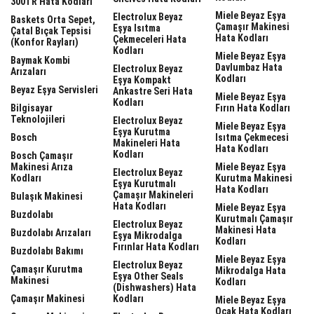
300TR Hata Kodları
Miele Beyaz Eşya
Electrolux Beyaz
Baskets Orta Sepet,
Çamaşır Makinesi
Eşya Isıtma
Çatal Bıçak Tepsisi
Hata Kodları
Çekmeceleri Hata
(Konfor Rayları)
Kodları
Miele Beyaz Eşya
Baymak Kombi
Davlumbaz Hata
Electrolux Beyaz
Arızaları
Kodları
Eşya Kompakt
Beyaz Eşya Servisleri
Ankastre Seri Hata
Miele Beyaz Eşya
Kodları
Bilgisayar
Fırın Hata Kodları
Teknolojileri
Electrolux Beyaz
Miele Beyaz Eşya
Eşya Kurutma
Bosch
Isıtma Çekmecesi
Makineleri Hata
Hata Kodları
Kodları
Bosch Çamaşır
Makinesi Arıza
Miele Beyaz Eşya
Electrolux Beyaz
Kodları
Kurutma Makinesi
Eşya Kurutmalı
Hata Kodları
Çamaşır Makineleri
Bulaşık Makinesi
Hata Kodları
Miele Beyaz Eşya
Buzdolabı
Kurutmalı Çamaşır
Electrolux Beyaz
Makinesi Hata
Buzdolabı Arızaları
Eşya Mikrodalga
Kodları
Fırınlar Hata Kodları
Buzdolabı Bakımı
Miele Beyaz Eşya
Electrolux Beyaz
Çamaşır Kurutma
Mikrodalga Hata
Eşya Other Seals
Makinesi
Kodları
(dishwashers) Hata
Çamaşır Makinesi
Kodları
Miele Beyaz Eşya
Ocak Hata Kodları