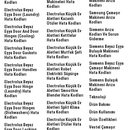
Makinesi Arıza
Makineleri Hata
Kodları
Kodları
Kodları
Electrolux Beyaz
Samsung Çamaşır
Electrolux Küçük Ev
Eşya Door (laundry)
Makinesi Arıza
Aletleri Kazanlı
Hata Kodları
Kodları
Ütüler Hata Kodları
Electrolux Beyaz
Siemens Arıza
Electrolux Küçük Ev
Eşya Door And Door
Kodları Ve Sorun
Aletleri Kettlelar
Hinges (cooling)
Giderme
Hata Kodları
Hata Kodları
Siemens Beyaz Eşya
Electrolux Küçük Ev
Electrolux Beyaz
Bulaşık Makinesi
Aletleri Mutfak Şefi
Eşya Door Gaskets
Hata Kodları
Hata Kodları
Hata Kodları
Siemens Beyaz Eşya
Electrolux Küçük Ev
Electrolux Beyaz
Çamaşır Makinesi
Aletleri Robot
Eşya Door Handles
Hata Kodları
Elektrikli Süpürge
Hata Kodları
Hata Kodları
Siemens Bulaşık
Electrolux Beyaz
Makinesi Arıza
Electrolux Küçük Ev
Eşya Door Hinge
Kodları
Aletleri Smoothie
(laundry) Hata
Blender Hata Kodları
Kodları
Teknoloji
Electrolux Küçük Ev
Electrolux Beyaz
Ürün Bakımı
Aletleri Split Klima
Eşya Door Hinges
Hata Kodları
Ürün Kullanımı
(dishwashers) Hata
Kodları
Electrolux Küçük Ev
Ürün Özellikleri
Aletleri Ütüler Hata
Electrolux Beyaz
Vestel Çamaşır
Kodları
Eşya Door Locking