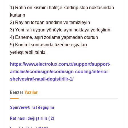
1) Rafın ön kısmını hafifçe kaldırıp stop noktasından
kurtarın
2) Rayları tozdan arındırın ve temizleyin
3) Yeni rafı uygun yönüyle aynı noktaya yerleştirin
4) Esneme, aşırı zorlama yapmadan oturtun
5) Kontrol sonrasında üzerine eşyaları
yerleştirebilirsiniz.
https://www.electrolux.com.tr/support/support-
articles/ecodesign/ecodesign-cooling/interior-
shelves/raf-nasil-degistirilir-1/
Benzer
Yazılar
SpinView® raf değişimi
Raf nasıl değiştirilir ( 2)