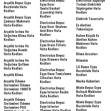
Electrolux Beyaz
Electrolux Süpürge
Arçelik Beyaz Eşya
Eşya Door
Torbalı Elektrikli
Buzdolabı Hata
Seals/gasket
Süpürgeler Hata
Kodları
(laundry) Hata
Kodları
Kodları
Arçelik Beyaz Eşya
Elektrik Tasarrufu
Çamaşır Makinesi
Electrolux Beyaz
Hata Kodları
Ev Aletleri
Eşya Door Shelves
Teknolojisi
And Bins Hata
Arçelik Isıtma Ve
Kodları
Soğutma Klima Hata
Kahve Küçük Ev
Kodları
Aletleri Kahve
Electrolux Beyaz
Makinesi Hata
Eşya Drain Filters
Arçelik Isıtma Ve
Kodları
Hata Kodları
Soğutma Kombi
Hata Kodları
Klima Arızaları
Electrolux Beyaz
Eşya Drawers Hata
Arçelik Isıtma Ve
Klimalar
Kodları
Soğutma Şofben
LG Beyaz Eşya
Hata Kodları
Electrolux Beyaz
Buzdolabı Hata
Eşya Hava Temizleme
Arçelik Klima
Kodları
Cihazları Hata
Arçelik Ödeme
Marka Haberleri
Kodları
Sistemleri Ödeme
Miele Beyaz Eşya
Electrolux Beyaz
Sistemleri 1000TR
Bulaşık Makinesi
Eşya Interior Racks
Hata Kodları
Hata Kodları
Hata Kodları
Arçelik Ödeme
Miele Beyaz Eşya
Electrolux Beyaz
Sistemleri Ödeme
Buzdolabı Hata
Eşya Interior
Sistemleri POS
Kodları
Shelves Hata Kodları