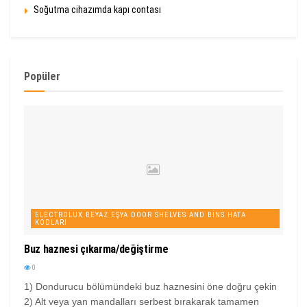
Soğutma cihazımda kapı contası
Popüler
ELECTROLUX BEYAZ EŞYA DOOR SHELVES AND BINS HATA
KODLARI
Buz haznesi çıkarma/değiştirme
0
1) Dondurucu bölümündeki buz haznesini öne doğru çekin
2) Alt veya yan mandalları serbest bırakarak tamamen