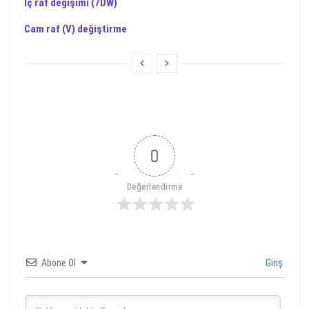
İç raf değişimi (7DW)
Cam raf (V) değiştirme
0
Değerlendirme
Abone Ol
Giriş