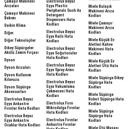
Çamaşır Makinesi
Electrolux Beyaz
Arızaları
Eşya Plastic
Miele Bulaşık
Peripherals Such As
Makinesi Arıza
Çamaşır Makinesi
Detergent
Kodları
Bakımı
Dispensers Hata
Miele Çamaşır
Kodları
Daikin Klima
Makinesi Arıza
Electrolux Beyaz
Kodları
Diğer
Eşya Rails Hata
Miele Küçük Ev
Diğer Teknolojiler
Kodları
Aletleri Kahve
Dikey Süpürgeler
Electrolux Beyaz
Makinesi Hata
Akülü Zemin Fırçası
Eşya Soğutucular
Kodları
Hata Kodları
Dyson
Miele Küçük Ev
Electrolux Beyaz
Aletleri Ütü Hata
Dyson Arızaları
Eşya Spray Arms
Kodları
Hata Kodları
Dyson Kullanım
Miele Süpürge Dikey
Kılavuzu
Electrolux Beyaz
Süpürge Hata
Eşya Vakumlama
Dyson Süpürge
Kodları
Çekmecesi Hata
Aksesuarları
Miele Süpürge
Kodları
Electrolux Beyaz
Robot Süpürge Hata
Electrolux Fırın
Eşya Ankastre
Kodları
Mikrodalga Fırınlar
Fırınlar Hata Kodları
Miele Süpürge
Hata Kodları
Electrolux Beyaz
Süpürge Hata
Electrolux Fırınlar
Eşya Ankastre
Kodları
Ankastre Fırınlar
Ocaklar Hata Kodları
Miele Ütü Masası
Hata Kodları