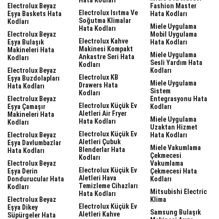
Electrolux Beyaz
Fashion Master
Electrolux Isıtma Ve
Eşya Baskets Hata
Hata Kodları
Soğutma Klimalar
Kodları
Miele Uygulama
Hata Kodları
Electrolux Beyaz
Mobil Uygulama
Electrolux Kahve
Eşya Bulaşık
Hata Kodları
Makinesi Kompakt
Makineleri Hata
Miele Uygulama
Ankastre Seri Hata
Kodları
Sesli Yardım Hata
Kodları
Electrolux Beyaz
Kodları
Electrolux KB
Eşya Buzdolapları
Miele Uygulama
Drawers Hata
Hata Kodları
Sistem
Kodları
Electrolux Beyaz
Entegrasyonu Hata
Electrolux Küçük Ev
Eşya Çamaşır
Kodları
Aletleri Air Fryer
Makineleri Hata
Miele Uygulama
Hata Kodları
Kodları
Uzaktan Hizmet
Electrolux Küçük Ev
Electrolux Beyaz
Hata Kodları
Aletleri Çubuk
Eşya Davlumbazlar
Miele Vakumlama
Blenderlar Hata
Hata Kodları
Çekmecesi
Kodları
Electrolux Beyaz
Vakumlama
Electrolux Küçük Ev
Eşya Derin
Çekmecesi Hata
Aletleri Hava
Dondurucular Hata
Kodları
Temizleme Cihazları
Kodları
Mitsubishi Electric
Hata Kodları
Electrolux Beyaz
Klima
Electrolux Küçük Ev
Eşya Dikey
Samsung Bulaşık
Aletleri Kahve
Süpürgeler Hata