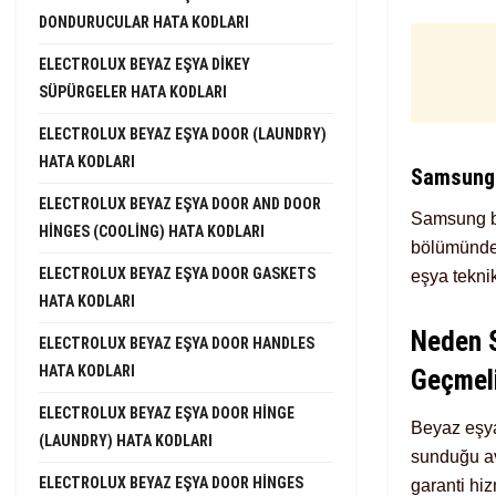
DONDURUCULAR HATA KODLARI
ELECTROLUX BEYAZ EŞYA DIKEY
SÜPÜRGELER HATA KODLARI
ELECTROLUX BEYAZ EŞYA DOOR (LAUNDRY)
HATA KODLARI
Samsung 
ELECTROLUX BEYAZ EŞYA DOOR AND DOOR
Samsung be
HINGES (COOLING) HATA KODLARI
bölümünde y
ELECTROLUX BEYAZ EŞYA DOOR GASKETS
eşya teknik
HATA KODLARI
Neden S
ELECTROLUX BEYAZ EŞYA DOOR HANDLES
HATA KODLARI
Geçmeli
ELECTROLUX BEYAZ EŞYA DOOR HINGE
Beyaz eşya 
(LAUNDRY) HATA KODLARI
sunduğu av
ELECTROLUX BEYAZ EŞYA DOOR HINGES
garanti hi