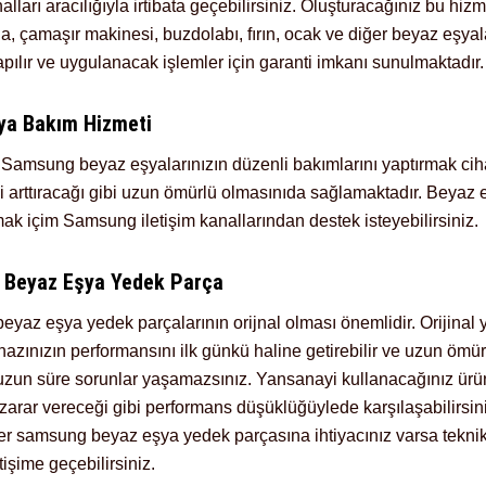
nalları aracılığıyla irtibata geçebilirsiniz. Oluşturacağınız bu hizm
, çamaşır makinesi, buzdolabı, fırın, ocak ve diğer beyaz eşyal
apılır ve uygulanacak işlemler için garanti imkanı sunulmaktadır.
ya Bakım Hizmeti
 Samsung beyaz eşyalarınızın düzenli bakımlarını yaptırmak ciha
ini arttıracağı gibi uzun ömürlü olmasınıda sağlamaktadır. Beyaz
ak içim Samsung iletişim kanallarından destek isteyebilirsiniz.
Beyaz Eşya Yedek Parça
yaz eşya yedek parçalarının orijnal olması önemlidir. Orijinal
hazınızın performansını ilk günkü haline getirebilir ve uzun ömür
uzun süre sorunlar yaşamazsınız. Yansanayi kullanacağınız ürü
 zarar vereceği gibi performans düşüklüğüylede karşılaşabilirsin
r samsung beyaz eşya yedek parçasına ihtiyacınız varsa tekni
etişime geçebilirsiniz.