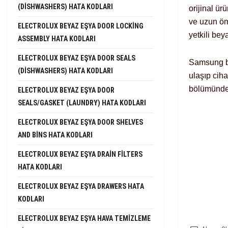
(DISHWASHERS) HATA KODLARI
orijinal ür
ve uzun öm
ELECTROLUX BEYAZ EŞYA DOOR LOCKING
yetkili bey
ASSEMBLY HATA KODLARI
ELECTROLUX BEYAZ EŞYA DOOR SEALS
Samsung be
(DISHWASHERS) HATA KODLARI
ulaşıp ciha
bölümünden 
ELECTROLUX BEYAZ EŞYA DOOR
SEALS/GASKET (LAUNDRY) HATA KODLARI
ELECTROLUX BEYAZ EŞYA DOOR SHELVES
AND BINS HATA KODLARI
ELECTROLUX BEYAZ EŞYA DRAIN FILTERS
HATA KODLARI
ELECTROLUX BEYAZ EŞYA DRAWERS HATA
KODLARI
ELECTROLUX BEYAZ EŞYA HAVA TEMIZLEME