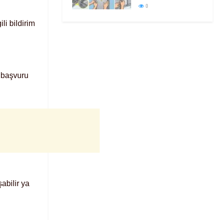
0
li bildirim
 başvuru
abilir ya