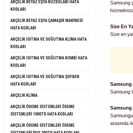
ARÇELIK BEYAZ EŞYA BUZDOLABI HATA
Samsung ça
KODLARI
hizmetiniz
ARÇELIK BEYAZ EŞYA ÇAMAŞIR MAKINESI
Size En Y
HATA KODLARI
Size en ya
ARÇELIK ISITMA VE SOĞUTMA KLIMA HATA
KODLARI
ARÇELIK ISITMA VE SOĞUTMA KOMBI HATA
KODLARI
ARÇELIK ISITMA VE SOĞUTMA ŞOFBEN
HATA KODLARI
Samsung 
Samsung Wh
ARÇELIK KLIMA
ARÇELIK ÖDEME SISTEMLERI ÖDEME
Samsung 
SISTEMLERI 1000TR HATA KODLARI
Samsungun 
arasında il
ARÇELIK ÖDEME SISTEMLERI ÖDEME
SISTEMLERI POS 300TR HATA KODLARI