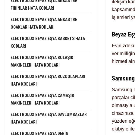
ELECTROLUX BEYAZ EŞYA ANKASTRE
iletişim ka
FIRINLAR HATA KODLARI
kapsamında
işlemleri y
ELECTROLUX BEYAZ EŞYA ANKASTRE
OCAKLAR HATA KODLARI
Beyaz Eş
ELECTROLUX BEYAZ EŞYA BASKETS HATA
Evinizdeki
KODLARI
verimliliğ
ELECTROLUX BEYAZ EŞYA BULAŞIK
hizmeti alm
MAKINELERI HATA KODLARI
ELECTROLUX BEYAZ EŞYA BUZDOLAPLARI
Samsung 
HATA KODLARI
Samsung be
ELECTROLUX BEYAZ EŞYA ÇAMAŞIR
parçalar ci
MAKINELERI HATA KODLARI
olmasıyla 
cihazınıza
ELECTROLUX BEYAZ EŞYA DAVLUMBAZLAR
yüzden eğe
HATA KODLARI
ekibiyle il
ELECTROLUX BEYAZ EŞYA DERIN