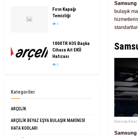
Samsung b
Fırın Kapağı
bulaşık mak
Temizliği
hizmetleri
0
standartlar
1000TR H35 Başka
Samsun
Cihaza Ait EKÜ
Hafızası
0
Kategoriler
ARÇELIK
ARÇELIK BEYAZ EŞYA BULAŞIK MAKINESI
Samsung Beyaz 
HATA KODLARI
Samsung 