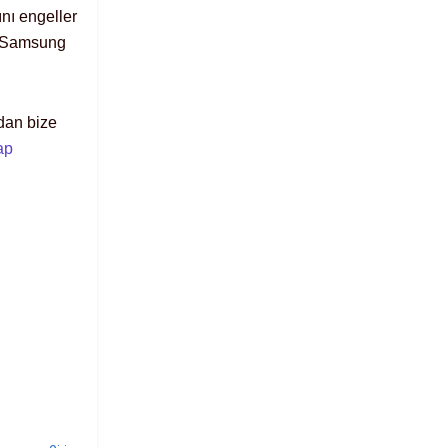
nı engeller
le Samsung
dan bize
ap