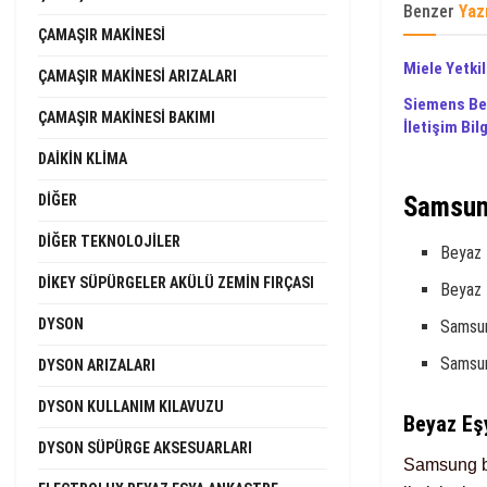
Benzer
Yaz
ÇAMAŞIR MAKINESI
Miele Yetkil
ÇAMAŞIR MAKINESI ARIZALARI
Siemens Bey
ÇAMAŞIR MAKINESI BAKIMI
İletişim Bilg
DAIKIN KLIMA
DIĞER
Samsung
DIĞER TEKNOLOJILER
Beyaz 
DIKEY SÜPÜRGELER AKÜLÜ ZEMIN FIRÇASI
Beyaz 
DYSON
Samsu
Samsun
DYSON ARIZALARI
DYSON KULLANIM KILAVUZU
Beyaz Eş
DYSON SÜPÜRGE AKSESUARLARI
Samsung be