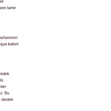
et
arın tamir
zlarınızın
 eşya bakım
 yedek
lü
nler
iz. Bu
k destek