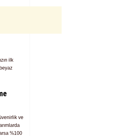
zın ilk
 beyaz
ime
venirlik ve
narımlarda
 varsa %100