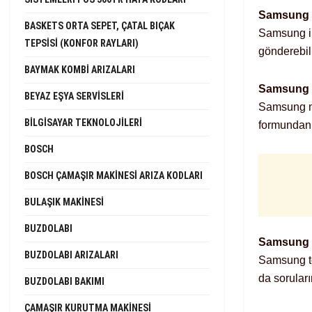
Samsung İ
BASKETS ORTA SEPET, ÇATAL BIÇAK
Samsung il
TEPSISI (KONFOR RAYLARI)
gönderebili
BAYMAK KOMBI ARIZALARI
Samsung B
BEYAZ EŞYA SERVISLERI
Samsung ma
BILGISAYAR TEKNOLOJILERI
formundan t
BOSCH
BOSCH ÇAMAŞIR MAKINESI ARIZA KODLARI
BULAŞIK MAKINESI
BUZDOLABI
Samsung 
BUZDOLABI ARIZALARI
Samsung top
da soruların
BUZDOLABI BAKIMI
ÇAMAŞIR KURUTMA MAKINESI