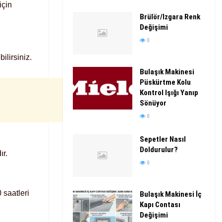
için
Brülör/Izgara Renk
Değişimi
0
ilirsiniz.
Bulaşık Makinesi
Püskürtme Kolu
Kontrol Işığı Yanıp
Sönüyor
0
Sepetler Nasıl
Doldurulur?
ır.
0
 saatleri
Bulaşık Makinesi İç
Kapı Contası
Değişimi