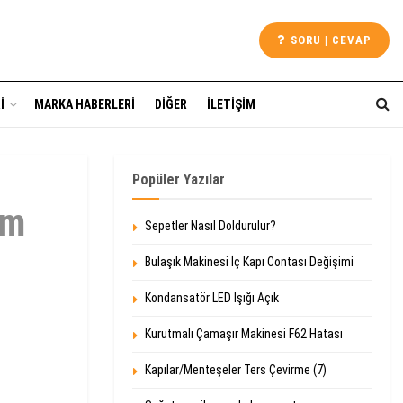
SORU | CEVAP
I
MARKA HABERLERI
DIĞER
İLETIŞIM
Popüler Yazılar
im
Sepetler Nasıl Doldurulur?
Bulaşık Makinesi İç Kapı Contası Değişimi
Kondansatör LED Işığı Açık
Kurutmalı Çamaşır Makinesi F62 Hatası
Kapılar/Menteşeler Ters Çevirme (7)