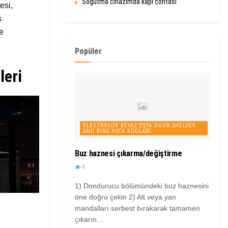
Soğutma cihazımda kapı contası
esi,
s
e
Popüler
leri
ELECTROLUX BEYAZ EŞYA DOOR SHELVES
AND BINS HATA KODLARI
Buz haznesi çıkarma/değiştirme
0
1) Dondurucu bölümündeki buz haznesini
öne doğru çekin 2) Alt veya yan
mandalları serbest bırakarak tamamen
çıkarın...