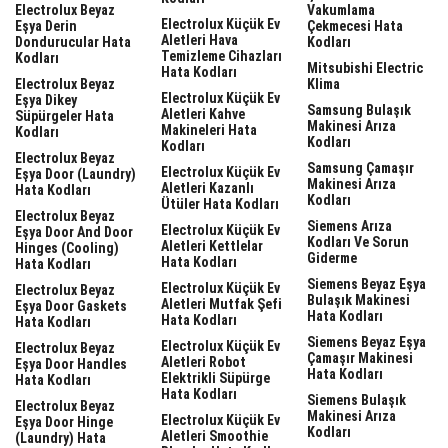
Electrolux Beyaz
Vakumlama
Electrolux Küçük Ev
Eşya Derin
Çekmecesi Hata
Aletleri Hava
Dondurucular Hata
Kodları
Temizleme Cihazları
Kodları
Mitsubishi Electric
Hata Kodları
Electrolux Beyaz
Klima
Electrolux Küçük Ev
Eşya Dikey
Samsung Bulaşık
Aletleri Kahve
Süpürgeler Hata
Makinesi Arıza
Makineleri Hata
Kodları
Kodları
Kodları
Electrolux Beyaz
Samsung Çamaşır
Electrolux Küçük Ev
Eşya Door (laundry)
Makinesi Arıza
Aletleri Kazanlı
Hata Kodları
Kodları
Ütüler Hata Kodları
Electrolux Beyaz
Siemens Arıza
Electrolux Küçük Ev
Eşya Door And Door
Kodları Ve Sorun
Aletleri Kettlelar
Hinges (cooling)
Giderme
Hata Kodları
Hata Kodları
Siemens Beyaz Eşya
Electrolux Küçük Ev
Electrolux Beyaz
Bulaşık Makinesi
Aletleri Mutfak Şefi
Eşya Door Gaskets
Hata Kodları
Hata Kodları
Hata Kodları
Siemens Beyaz Eşya
Electrolux Küçük Ev
Electrolux Beyaz
Çamaşır Makinesi
Aletleri Robot
Eşya Door Handles
Hata Kodları
Elektrikli Süpürge
Hata Kodları
Hata Kodları
Siemens Bulaşık
Electrolux Beyaz
Makinesi Arıza
Electrolux Küçük Ev
Eşya Door Hinge
Kodları
Aletleri Smoothie
(laundry) Hata