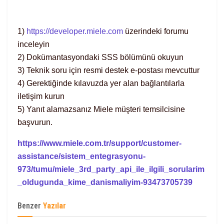
1)
https://developer.miele.com
üzerindeki forumu
inceleyin
2) Dokümantasyondaki SSS bölümünü okuyun
3) Teknik soru için resmi destek e-postası mevcuttur
4) Gerektiğinde kılavuzda yer alan bağlantılarla
iletişim kurun
5) Yanıt alamazsanız Miele müşteri temsilcisine
başvurun.
https://www.miele.com.tr/support/customer-
assistance/sistem_entegrasyonu-
973/tumu/miele_3rd_party_api_ile_ilgili_sorularim
_oldugunda_kime_danismaliyim-93473705739
Benzer
Yazılar