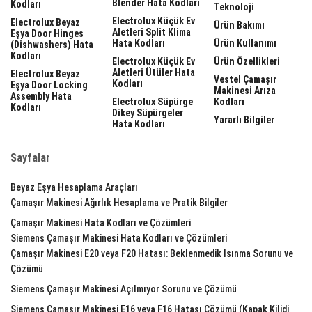
Blender Hata Kodları
Kodları
Teknoloji
Electrolux Küçük Ev
Electrolux Beyaz
Ürün Bakımı
Aletleri Split Klima
Eşya Door Hinges
Hata Kodları
Ürün Kullanımı
(dishwashers) Hata
Kodları
Electrolux Küçük Ev
Ürün Özellikleri
Aletleri Ütüler Hata
Electrolux Beyaz
Vestel Çamaşır
Kodları
Eşya Door Locking
Makinesi Arıza
Assembly Hata
Electrolux Süpürge
Kodları
Kodları
Dikey Süpürgeler
Yararlı Bilgiler
Hata Kodları
Sayfalar
Beyaz Eşya Hesaplama Araçları
Çamaşır Makinesi Ağırlık Hesaplama ve Pratik Bilgiler
Çamaşır Makinesi Hata Kodları ve Çözümleri
Siemens Çamaşır Makinesi Hata Kodları ve Çözümleri
Çamaşır Makinesi E20 veya F20 Hatası: Beklenmedik Isınma Sorunu ve
Çözümü
Siemens Çamaşır Makinesi Açılmıyor Sorunu ve Çözümü
Siemens Çamaşır Makinesi E16 veya F16 Hatası Çözümü (Kapak Kilidi