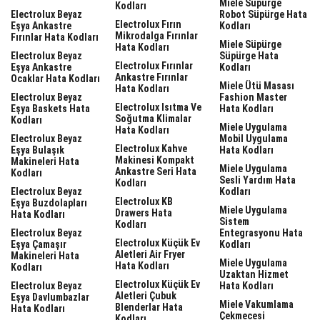
Miele Süpürge
Kodları
Electrolux Beyaz
Robot Süpürge Hata
Electrolux Fırın
Eşya Ankastre
Kodları
Mikrodalga Fırınlar
Fırınlar Hata Kodları
Miele Süpürge
Hata Kodları
Electrolux Beyaz
Süpürge Hata
Electrolux Fırınlar
Eşya Ankastre
Kodları
Ankastre Fırınlar
Ocaklar Hata Kodları
Miele Ütü Masası
Hata Kodları
Electrolux Beyaz
Fashion Master
Electrolux Isıtma Ve
Eşya Baskets Hata
Hata Kodları
Soğutma Klimalar
Kodları
Miele Uygulama
Hata Kodları
Electrolux Beyaz
Mobil Uygulama
Electrolux Kahve
Eşya Bulaşık
Hata Kodları
Makinesi Kompakt
Makineleri Hata
Miele Uygulama
Ankastre Seri Hata
Kodları
Sesli Yardım Hata
Kodları
Electrolux Beyaz
Kodları
Electrolux KB
Eşya Buzdolapları
Miele Uygulama
Drawers Hata
Hata Kodları
Sistem
Kodları
Electrolux Beyaz
Entegrasyonu Hata
Electrolux Küçük Ev
Eşya Çamaşır
Kodları
Aletleri Air Fryer
Makineleri Hata
Miele Uygulama
Hata Kodları
Kodları
Uzaktan Hizmet
Electrolux Küçük Ev
Electrolux Beyaz
Hata Kodları
Aletleri Çubuk
Eşya Davlumbazlar
Miele Vakumlama
Blenderlar Hata
Hata Kodları
Çekmecesi
Kodları