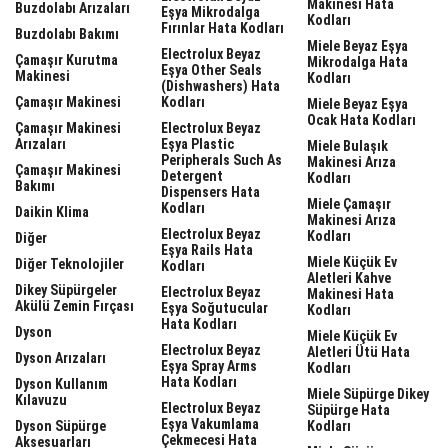
Makinesi Hata
Buzdolabı Arızaları
Eşya Mikrodalga
Kodları
Fırınlar Hata Kodları
Buzdolabı Bakımı
Miele Beyaz Eşya
Electrolux Beyaz
Çamaşır Kurutma
Mikrodalga Hata
Eşya Other Seals
Makinesi
Kodları
(dishwashers) Hata
Çamaşır Makinesi
Kodları
Miele Beyaz Eşya
Ocak Hata Kodları
Çamaşır Makinesi
Electrolux Beyaz
Arızaları
Eşya Plastic
Miele Bulaşık
Peripherals Such As
Makinesi Arıza
Çamaşır Makinesi
Detergent
Kodları
Bakımı
Dispensers Hata
Miele Çamaşır
Kodları
Daikin Klima
Makinesi Arıza
Electrolux Beyaz
Kodları
Diğer
Eşya Rails Hata
Miele Küçük Ev
Diğer Teknolojiler
Kodları
Aletleri Kahve
Dikey Süpürgeler
Electrolux Beyaz
Makinesi Hata
Akülü Zemin Fırçası
Eşya Soğutucular
Kodları
Hata Kodları
Dyson
Miele Küçük Ev
Electrolux Beyaz
Aletleri Ütü Hata
Dyson Arızaları
Eşya Spray Arms
Kodları
Hata Kodları
Dyson Kullanım
Miele Süpürge Dikey
Kılavuzu
Electrolux Beyaz
Süpürge Hata
Eşya Vakumlama
Dyson Süpürge
Kodları
Çekmecesi Hata
Aksesuarları