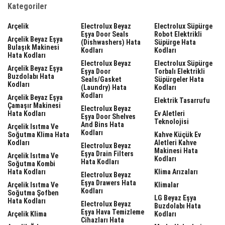
Kategoriler
Arçelik
Electrolux Beyaz
Electrolux Süpürge
Eşya Door Seals
Robot Elektrikli
Arçelik Beyaz Eşya
(dishwashers) Hata
Süpürge Hata
Bulaşık Makinesi
Kodları
Kodları
Hata Kodları
Electrolux Beyaz
Electrolux Süpürge
Arçelik Beyaz Eşya
Eşya Door
Torbalı Elektrikli
Buzdolabı Hata
Seals/gasket
Süpürgeler Hata
Kodları
(laundry) Hata
Kodları
Kodları
Arçelik Beyaz Eşya
Elektrik Tasarrufu
Çamaşır Makinesi
Electrolux Beyaz
Hata Kodları
Ev Aletleri
Eşya Door Shelves
Teknolojisi
And Bins Hata
Arçelik Isıtma Ve
Kodları
Soğutma Klima Hata
Kahve Küçük Ev
Kodları
Aletleri Kahve
Electrolux Beyaz
Makinesi Hata
Eşya Drain Filters
Arçelik Isıtma Ve
Kodları
Hata Kodları
Soğutma Kombi
Hata Kodları
Klima Arızaları
Electrolux Beyaz
Eşya Drawers Hata
Arçelik Isıtma Ve
Klimalar
Kodları
Soğutma Şofben
LG Beyaz Eşya
Hata Kodları
Electrolux Beyaz
Buzdolabı Hata
Eşya Hava Temizleme
Arçelik Klima
Kodları
Cihazları Hata