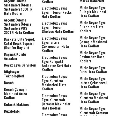
Arçelik Ödeme
Marka Haberleri
Kodları
Sistemleri Ödeme
Miele Beyaz Eşya
Electrolux Beyaz
Sistemleri 1000TR
Bulaşık Makinesi
Eşya Interior Racks
Hata Kodları
Hata Kodları
Hata Kodları
Arçelik Ödeme
Miele Beyaz Eşya
Electrolux Beyaz
Sistemleri Ödeme
Buzdolabı Hata
Eşya Interior
Sistemleri POS
Kodları
Shelves Hata Kodları
300TR Hata Kodları
Miele Beyaz Eşya
Electrolux Beyaz
Baskets Orta Sepet,
Çamaşır Makinesi
Eşya Isıtma
Çatal Bıçak Tepsisi
Hata Kodları
Çekmeceleri Hata
(Konfor Rayları)
Kodları
Miele Beyaz Eşya
Baymak Kombi
Davlumbaz Hata
Electrolux Beyaz
Arızaları
Kodları
Eşya Kompakt
Beyaz Eşya Servisleri
Ankastre Seri Hata
Miele Beyaz Eşya
Kodları
Bilgisayar
Fırın Hata Kodları
Teknolojileri
Electrolux Beyaz
Miele Beyaz Eşya
Eşya Kurutma
Bosch
Isıtma Çekmecesi
Makineleri Hata
Hata Kodları
Kodları
Bosch Çamaşır
Makinesi Arıza
Miele Beyaz Eşya
Electrolux Beyaz
Kodları
Kurutma Makinesi
Eşya Kurutmalı
Hata Kodları
Çamaşır Makineleri
Bulaşık Makinesi
Hata Kodları
Miele Beyaz Eşya
Buzdolabı
Kurutmalı Çamaşır
Electrolux Beyaz