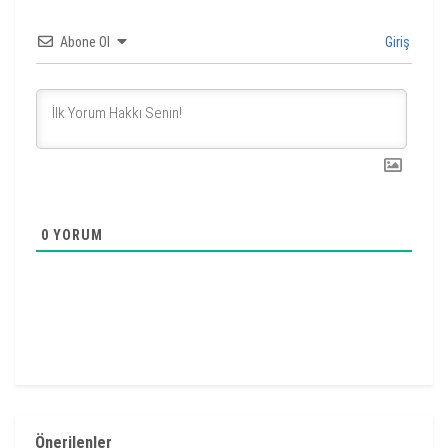
Abone Ol
Giriş
0
YORUM
Önerilenler