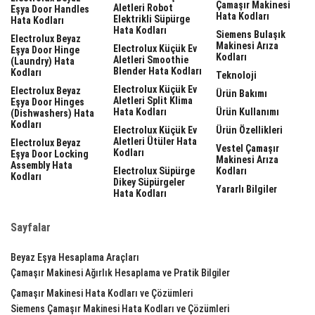
Çamaşır Makinesi
Aletleri Robot
Eşya Door Handles
Hata Kodları
Elektrikli Süpürge
Hata Kodları
Hata Kodları
Siemens Bulaşık
Electrolux Beyaz
Makinesi Arıza
Electrolux Küçük Ev
Eşya Door Hinge
Kodları
Aletleri Smoothie
(laundry) Hata
Blender Hata Kodları
Kodları
Teknoloji
Electrolux Küçük Ev
Electrolux Beyaz
Ürün Bakımı
Aletleri Split Klima
Eşya Door Hinges
Hata Kodları
Ürün Kullanımı
(dishwashers) Hata
Kodları
Electrolux Küçük Ev
Ürün Özellikleri
Aletleri Ütüler Hata
Electrolux Beyaz
Vestel Çamaşır
Kodları
Eşya Door Locking
Makinesi Arıza
Assembly Hata
Electrolux Süpürge
Kodları
Kodları
Dikey Süpürgeler
Yararlı Bilgiler
Hata Kodları
Sayfalar
Beyaz Eşya Hesaplama Araçları
Çamaşır Makinesi Ağırlık Hesaplama ve Pratik Bilgiler
Çamaşır Makinesi Hata Kodları ve Çözümleri
Siemens Çamaşır Makinesi Hata Kodları ve Çözümleri