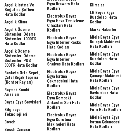
Eşya Drawers Hata
Arçelik Isıtma Ve
Klimalar
Kodları
Soğutma Şofben
LG Beyaz Eşya
Hata Kodları
Electrolux Beyaz
Buzdolabı Hata
Eşya Hava Temizleme
Arçelik Klima
Kodları
Cihazları Hata
Arçelik Ödeme
Marka Haberleri
Kodları
Sistemleri Ödeme
Miele Beyaz Eşya
Electrolux Beyaz
Sistemleri 1000TR
Bulaşık Makinesi
Eşya Interior Racks
Hata Kodları
Hata Kodları
Hata Kodları
Arçelik Ödeme
Miele Beyaz Eşya
Electrolux Beyaz
Sistemleri Ödeme
Buzdolabı Hata
Eşya Interior
Sistemleri POS
Kodları
Shelves Hata Kodları
300TR Hata Kodları
Miele Beyaz Eşya
Electrolux Beyaz
Baskets Orta Sepet,
Çamaşır Makinesi
Eşya Isıtma
Çatal Bıçak Tepsisi
Hata Kodları
Çekmeceleri Hata
(Konfor Rayları)
Kodları
Miele Beyaz Eşya
Baymak Kombi
Davlumbaz Hata
Electrolux Beyaz
Arızaları
Kodları
Eşya Kompakt
Beyaz Eşya Servisleri
Ankastre Seri Hata
Miele Beyaz Eşya
Kodları
Bilgisayar
Fırın Hata Kodları
Teknolojileri
Electrolux Beyaz
Miele Beyaz Eşya
Eşya Kurutma
Bosch
Isıtma Çekmecesi
Makineleri Hata
Hata Kodları
Kodları
Bosch Çamaşır