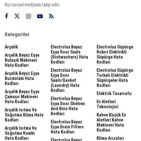
Bizi sosyal medyada takip edin:
Kategoriler
Arçelik
Electrolux Beyaz
Electrolux Süpürge
Eşya Door Seals
Robot Elektrikli
Arçelik Beyaz Eşya
(dishwashers) Hata
Süpürge Hata
Bulaşık Makinesi
Kodları
Kodları
Hata Kodları
Electrolux Beyaz
Electrolux Süpürge
Arçelik Beyaz Eşya
Eşya Door
Torbalı Elektrikli
Buzdolabı Hata
Seals/gasket
Süpürgeler Hata
Kodları
(laundry) Hata
Kodları
Kodları
Arçelik Beyaz Eşya
Elektrik Tasarrufu
Çamaşır Makinesi
Electrolux Beyaz
Hata Kodları
Ev Aletleri
Eşya Door Shelves
Teknolojisi
And Bins Hata
Arçelik Isıtma Ve
Kodları
Soğutma Klima Hata
Kahve Küçük Ev
Kodları
Aletleri Kahve
Electrolux Beyaz
Makinesi Hata
Eşya Drain Filters
Arçelik Isıtma Ve
Kodları
Hata Kodları
Soğutma Kombi
Hata Kodları
Klima Arızaları
Electrolux Beyaz