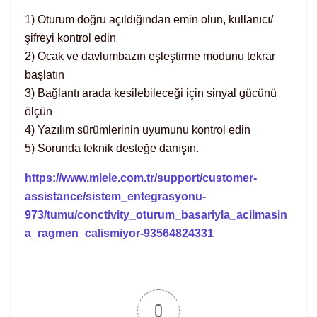
1) Oturum doğru açıldığından emin olun, kullanıcı/
şifreyi kontrol edin
2) Ocak ve davlumbazın eşleştirme modunu tekrar
başlatın
3) Bağlantı arada kesilebileceği için sinyal gücünü
ölçün
4) Yazılım sürümlerinin uyumunu kontrol edin
5) Sorunda teknik desteğe danışın.
https://www.miele.com.tr/support/customer-
assistance/sistem_entegrasyonu-
973/tumu/conctivity_oturum_basariyla_acilmasin
a_ragmen_calismiyor-93564824331
0