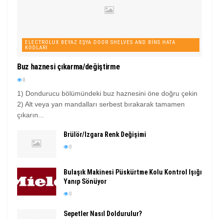
ELECTROLUX BEYAZ EŞYA DOOR SHELVES AND BINS HATA
KODLARI
Buz haznesi çıkarma/değiştirme
0
1) Dondurucu bölümündeki buz haznesini öne doğru çekin
2) Alt veya yan mandalları serbest bırakarak tamamen
çıkarın...
Brülör/Izgara Renk Değişimi
0
Bulaşık Makinesi Püskürtme Kolu Kontrol Işığı
Yanıp Sönüyor
0
Sepetler Nasıl Doldurulur?