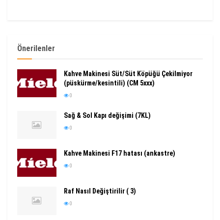
Önerilenler
Kahve Makinesi Süt/Süt Köpüğü Çekilmiyor
(püskürme/kesintili) (CM 5xxx)
0
Sağ & Sol Kapı değişimi (7KL)
0
Kahve Makinesi F17 hatası (ankastre)
0
Raf Nasıl Değiştirilir ( 3)
0