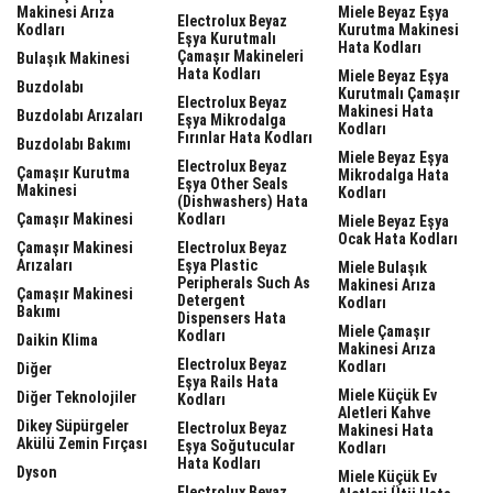
Makinesi Arıza
Miele Beyaz Eşya
Electrolux Beyaz
Kodları
Kurutma Makinesi
Eşya Kurutmalı
Hata Kodları
Çamaşır Makineleri
Bulaşık Makinesi
Hata Kodları
Miele Beyaz Eşya
Buzdolabı
Kurutmalı Çamaşır
Electrolux Beyaz
Makinesi Hata
Buzdolabı Arızaları
Eşya Mikrodalga
Kodları
Fırınlar Hata Kodları
Buzdolabı Bakımı
Miele Beyaz Eşya
Electrolux Beyaz
Çamaşır Kurutma
Mikrodalga Hata
Eşya Other Seals
Makinesi
Kodları
(dishwashers) Hata
Çamaşır Makinesi
Kodları
Miele Beyaz Eşya
Ocak Hata Kodları
Çamaşır Makinesi
Electrolux Beyaz
Arızaları
Eşya Plastic
Miele Bulaşık
Peripherals Such As
Makinesi Arıza
Çamaşır Makinesi
Detergent
Kodları
Bakımı
Dispensers Hata
Miele Çamaşır
Kodları
Daikin Klima
Makinesi Arıza
Electrolux Beyaz
Kodları
Diğer
Eşya Rails Hata
Miele Küçük Ev
Diğer Teknolojiler
Kodları
Aletleri Kahve
Dikey Süpürgeler
Electrolux Beyaz
Makinesi Hata
Akülü Zemin Fırçası
Eşya Soğutucular
Kodları
Hata Kodları
Dyson
Miele Küçük Ev
Electrolux Beyaz