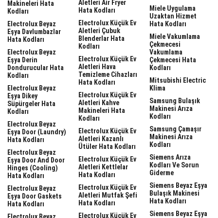
Aletleri Air Fryer
Makineleri Hata
Miele Uygulama
Hata Kodları
Kodları
Uzaktan Hizmet
Electrolux Küçük Ev
Electrolux Beyaz
Hata Kodları
Aletleri Çubuk
Eşya Davlumbazlar
Miele Vakumlama
Blenderlar Hata
Hata Kodları
Çekmecesi
Kodları
Electrolux Beyaz
Vakumlama
Electrolux Küçük Ev
Eşya Derin
Çekmecesi Hata
Aletleri Hava
Dondurucular Hata
Kodları
Temizleme Cihazları
Kodları
Mitsubishi Electric
Hata Kodları
Electrolux Beyaz
Klima
Electrolux Küçük Ev
Eşya Dikey
Samsung Bulaşık
Aletleri Kahve
Süpürgeler Hata
Makinesi Arıza
Makineleri Hata
Kodları
Kodları
Kodları
Electrolux Beyaz
Samsung Çamaşır
Electrolux Küçük Ev
Eşya Door (laundry)
Makinesi Arıza
Aletleri Kazanlı
Hata Kodları
Kodları
Ütüler Hata Kodları
Electrolux Beyaz
Siemens Arıza
Electrolux Küçük Ev
Eşya Door And Door
Kodları Ve Sorun
Aletleri Kettlelar
Hinges (cooling)
Giderme
Hata Kodları
Hata Kodları
Siemens Beyaz Eşya
Electrolux Küçük Ev
Electrolux Beyaz
Bulaşık Makinesi
Aletleri Mutfak Şefi
Eşya Door Gaskets
Hata Kodları
Hata Kodları
Hata Kodları
Siemens Beyaz Eşya
Electrolux Küçük Ev
Electrolux Beyaz