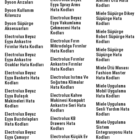
Aletleri Ütü Hata
Dyson Arızaları
Eşya Spray Arms
Kodları
Hata Kodları
Dyson Kullanım
Miele Süpürge Dikey
Kılavuzu
Electrolux Beyaz
Süpürge Hata
Eşya Vakumlama
Dyson Süpürge
Kodları
Çekmecesi Hata
Aksesuarları
Miele Süpürge
Kodları
Electrolux Beyaz
Robot Süpürge Hata
Electrolux Fırın
Eşya Ankastre
Kodları
Mikrodalga Fırınlar
Fırınlar Hata Kodları
Miele Süpürge
Hata Kodları
Electrolux Beyaz
Süpürge Hata
Electrolux Fırınlar
Eşya Ankastre
Kodları
Ankastre Fırınlar
Ocaklar Hata Kodları
Miele Ütü Masası
Hata Kodları
Electrolux Beyaz
Fashion Master
Electrolux Isıtma Ve
Eşya Baskets Hata
Hata Kodları
Soğutma Klimalar
Kodları
Miele Uygulama
Hata Kodları
Electrolux Beyaz
Mobil Uygulama
Electrolux Kahve
Eşya Bulaşık
Hata Kodları
Makinesi Kompakt
Makineleri Hata
Miele Uygulama
Ankastre Seri Hata
Kodları
Sesli Yardım Hata
Kodları
Electrolux Beyaz
Kodları
Electrolux KB
Eşya Buzdolapları
Miele Uygulama
Drawers Hata
Hata Kodları
Sistem
Kodları
Electrolux Beyaz
Entegrasyonu Hata
Electrolux Küçük Ev
Eşya Çamaşır
Kodları