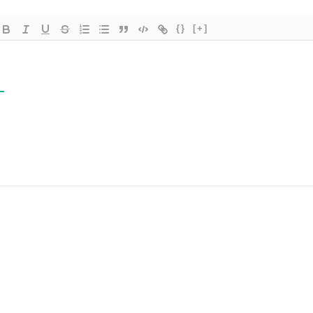
{}
[+]