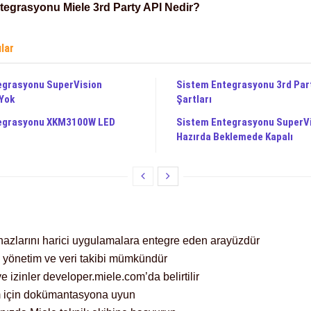
tegrasyonu Miele 3rd Party API Nedir?
ılar
egrasyonu SuperVision
Sistem Entegrasyonu 3rd Par
 Yok
Şartları
egrasyonu XKM3100W LED
Sistem Entegrasyonu SuperV
Hazırda Beklemede Kapalı
ihazlarını harici uygulamalara entegre eden arayüzdür
 yönetim ve veri takibi mümkündür
 ve izinler developer.miele.com’da belirtilir
m için dokümantasyona uyun