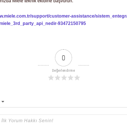
ınızda Miele teknik ekibine başvurun.
ww.miele.com.tr/support/customer-assistance/sistem_enteg
miele_3rd_party_api_nedir-93472150795
0
Değerlendirme