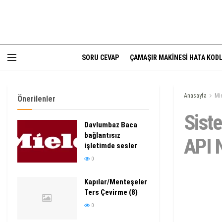
SORU CEVAP
ÇAMAŞIR MAKINESI HATA KODL
Anasayfa
Mi
Önerilenler
Sist
Davlumbaz Baca
bağlantısız
API 
işletimde sesler
0
Kapılar/Menteşeler
Ters Çevirme (8)
0