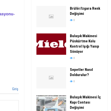
Brülör/Izgara Renk
Değişimi
rasyonu-
0
Bulaşık Makinesi
Püskürtme Kolu
Kontrol Işığı Yanıp
Sönüyor
0
Sepetler Nasıl
Doldurulur?
0
Giriş
Bulaşık Makinesi İç
Kapı Contası
Değişimi