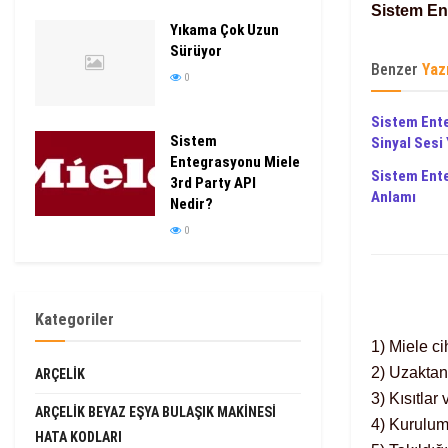
Sistem En
Yıkama Çok Uzun
Sürüyor
Benzer
Yaz
0
Sistem Ent
Sistem
Sinyal Sesi
Entegrasyonu Miele
Sistem Ent
3rd Party API
Anlamı
Nedir?
0
Kategoriler
1) Miele c
2) Uzaktan
ARÇELIK
3) Kısıtlar
ARÇELIK BEYAZ EŞYA BULAŞIK MAKINESI
4) Kurulu
HATA KODLARI