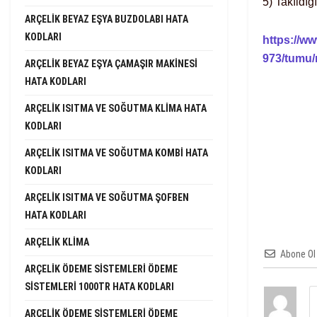
5) Takıldığ
ARÇELIK BEYAZ EŞYA BUZDOLABI HATA
KODLARI
https://w
973/tumu/
ARÇELIK BEYAZ EŞYA ÇAMAŞIR MAKINESI
HATA KODLARI
ARÇELIK ISITMA VE SOĞUTMA KLIMA HATA
KODLARI
ARÇELIK ISITMA VE SOĞUTMA KOMBI HATA
KODLARI
ARÇELIK ISITMA VE SOĞUTMA ŞOFBEN
HATA KODLARI
ARÇELIK KLIMA
Abone Ol
ARÇELIK ÖDEME SISTEMLERI ÖDEME
SISTEMLERI 1000TR HATA KODLARI
ARÇELIK ÖDEME SISTEMLERI ÖDEME