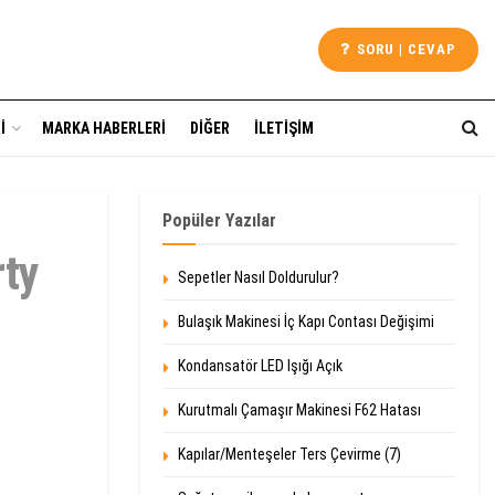
SORU | CEVAP
I
MARKA HABERLERI
DIĞER
İLETIŞIM
Popüler Yazılar
rty
Sepetler Nasıl Doldurulur?
Bulaşık Makinesi İç Kapı Contası Değişimi
Kondansatör LED Işığı Açık
Kurutmalı Çamaşır Makinesi F62 Hatası
Kapılar/Menteşeler Ters Çevirme (7)