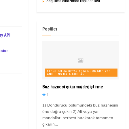
Soğutma cihazımda kapı contası
Popüler
ty API
ision
ELECTROLUX BEYAZ EŞYA DOOR SHELVES
AND BINS HATA KODLARI
Buz haznesi çıkarma/değiştirme
0
1) Dondurucu bölümündeki buz haznesini
öne doğru çekin 2) Alt veya yan
mandalları serbest bırakarak tamamen
çıkarın...